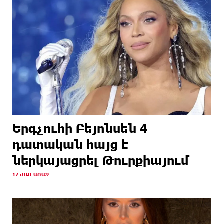
Երգչուհի Բեյոնսեն ​​4
դատական հայց է
ներկայացրել Թուրքիայում
17 ԺԱՄ ԱՌԱՋ