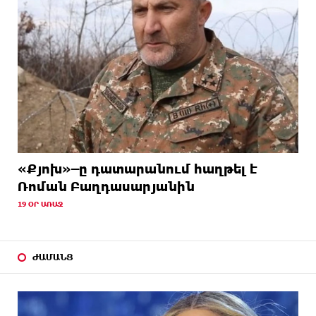
«Քյոխ»–ը դատարանում հաղթել է
Ռոման Բաղդասարյանին
19 ՕՐ ԱՌԱՋ
ԺԱՄԱՆՑ