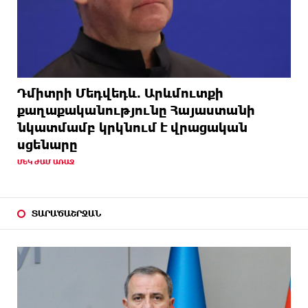
Դմիտրի Մեդվեդև. Արևմուտքի
քաղաքականությունը Հայաստանի
նկատմամբ կրկնում է վրացական
սցենարը
ՄԵԿ ԺԱՄ ԱՌԱՋ
ՏԱՐԱԾԱՇՐՋԱՆ