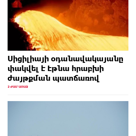
Սիցիլիայի օդանավակայանը
փակվել է Էթնա հրաբխի
ժայթքման պատճառով
2 ԺԱՄ ԱՌԱՋ