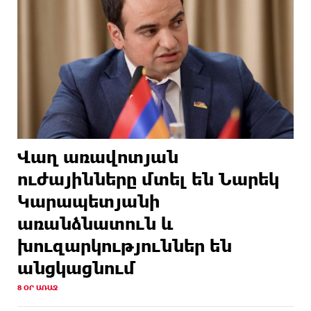
Վաղ առավոտյան
ուժայինները մտել են Նարեկ
Կարապետյանի
առանձնատուն և
խուզարկություններ են
անցկացնում
8 ՕՐ ԱՌԱՋ