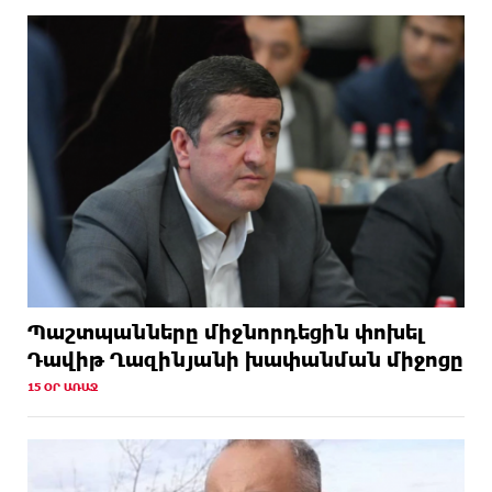
Պաշտպանները միջնորդեցին փոխել
Դավիթ Ղազինյանի խափանման միջոցը
15 ՕՐ ԱՌԱՋ