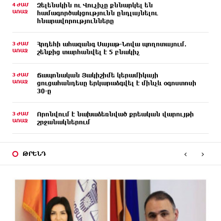
4 ԺԱՄ
Զելենսկին ու Վուչիչը քննարկել են
ԱՌԱՋ
համագործակցությունն ընդլայնելու
հնարավորությունները
3 ԺԱՄ
Հրդեհի ահազանգ Սայաթ-Նովա պողոտայում.
ԱՌԱՋ
շենքից տարհանվել է 5 բնակիչ
3 ԺԱՄ
Ճապոնական Յակիշիմե կերամիկայի
ԱՌԱՋ
ցուցահանդեսը երկարաձգվել է մինչև օգոստոսի
30-ը
3 ԺԱՄ
Որոնվում է նախաձեռնված քրեական վարույթի
ԱՌԱՋ
շրջանակներում
2 ԺԱՄ
Փաշինյանն ու Թրամփը հեռախոսազրույց են
ԱՌԱՋ
‹
›
ունեցել
ԹՐԵՆԴ
2 ԺԱՄ
Չհանե´ս խաչդ, Հայաստան աշխարհ․ Ուժեղ
ԱՌԱՋ
Հայաստան
2 ԺԱՄ
Սիցիլիայի օդանավակայանը փակվել է Էթնա
ԱՌԱՋ
հրաբխի ժայթքման պատճառով