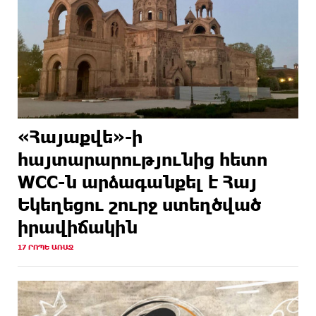
«Հայաքվե»-ի
հայտարարությունից հետո
WCC-ն արձագանքել է Հայ
Եկեղեցու շուրջ ստեղծված
իրավիճակին
17 ՐՈՊԵ ԱՌԱՋ