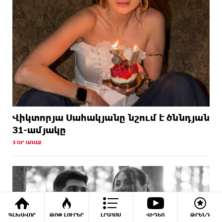
Վիկտորյա Սահակյանը նշում է ծննդյան
31-ամյակը
3 ՕՐ ԱՌԱՋ
ԳԼԽԱՎՈՐ
ԹՈՓ ԼՈՒՐԵՐ
ԼՐԱՀՈՍ
ՎԻԴԵՈ
ԹՐԵՆԴ