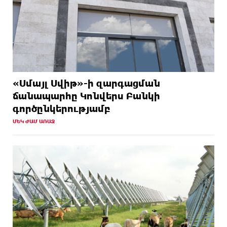
«Սմայլ Սվիթ»-ի զարգացման
ճանապարհը Կոնվերս Բանկի
գործընկերությամբ
ՄԵԿ ԺԱՄ ԱՌԱՋ