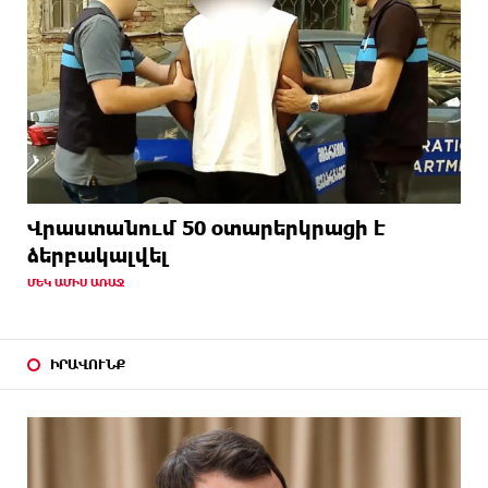
Վրաստանում 50 օտարերկրացի է
ձերբակալվել
ՄԵԿ ԱՄԻՍ ԱՌԱՋ
ԻՐԱՎՈՒՆՔ