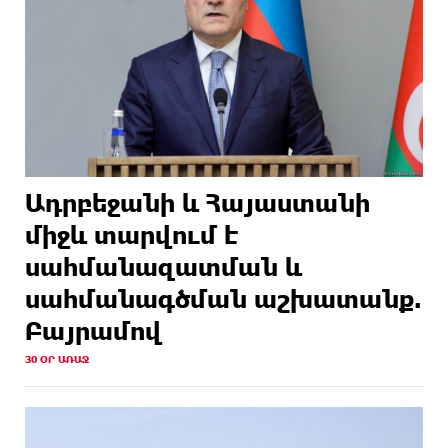
Ադրբեջանի և Հայաստանի
միջև տարվում է
սահմանազատման և
սահմանագծման աշխատանք.
Բայրամով
30 ՕՐ ԱՌԱՋ