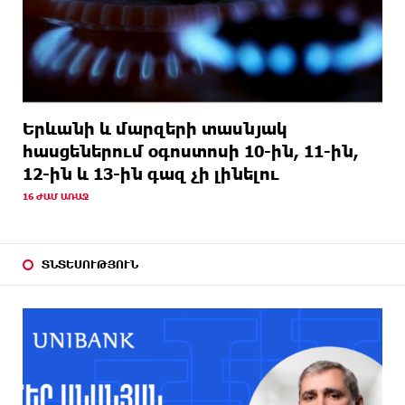
Երևանի և մարզերի տասնյակ
հասցեներում օգոստոսի 10-ին, 11-ին,
12-ին և 13-ին գազ չի լինելու
16 ԺԱՄ ԱՌԱՋ
ՏՆՏԵՍՈՒԹՅՈՒՆ