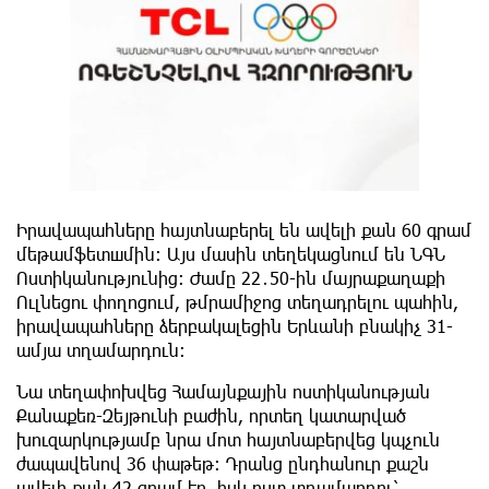
Իրավապահները հայտնաբերել են ավելի քան 60 գրամ
մեթամֆետшմին: Այս մասին տեղեկացնում են ՆԳՆ
Ոստիկանությունից: Ժամը 22․50-ին մայրաքաղաքի
Ուլնեցու փողոցում, թմրամիջոց տեղադրելու պահին,
իրավապահները ձերբակալեցին Երևանի բնակիչ 31-
ամյա տղամարդուն։
Նա տեղափոխվեց Համայնքային ոստիկանության
Քանաքեռ-Զեյթունի բաժին, որտեղ կատարված
խուզարկությամբ նրա մոտ հայտնաբերվեց կպչուն
ժապավենով 36 փաթեթ։ Դրանց ընդհանուր քաշն
ավելի քան 42 գրամ էր, իսկ ըստ տղամարդու՝