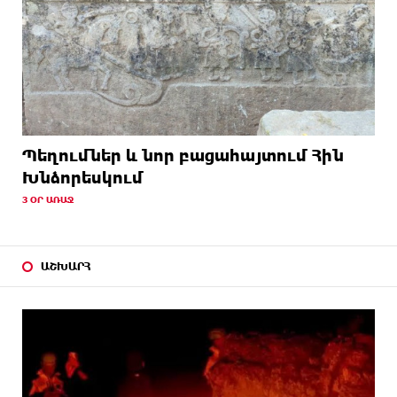
Պեղումներ և նոր բացահայտում Հին
Խնձորեսկում
3 ՕՐ ԱՌԱՋ
ԱՇԽԱՐՀ