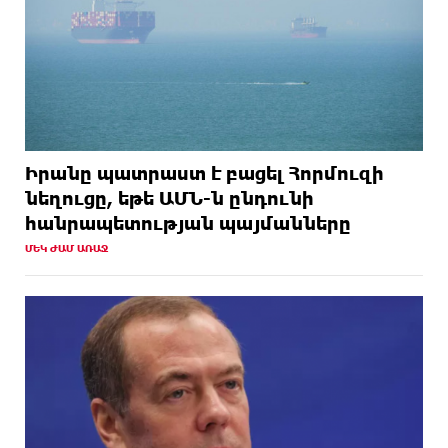
Իրանը պատրաստ է բացել Հորմուզի
նեղուցը, եթե ԱՄՆ-ն ընդունի
հանրապետության պայմանները
ՄԵԿ ԺԱՄ ԱՌԱՋ