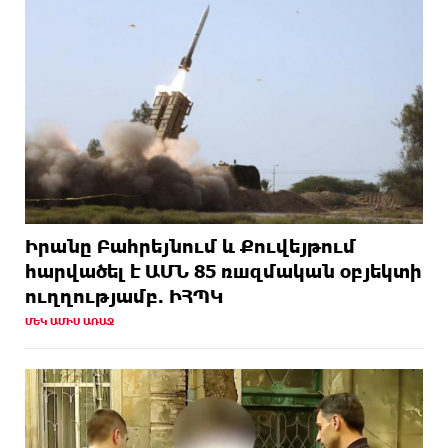
Իրանը Բահրեյնում և Քուվեյթում
hարվածել է ԱՄՆ 85 ռшզմական օբյեկտի
ուղղությամբ. ԻՀՊԿ
ՄԵԿ ԱՄԻՍ ԱՌԱՋ