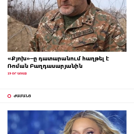
«Քյոխ»–ը դատարանում հաղթել է
Ռոման Բաղդասարյանին
19 ՕՐ ԱՌԱՋ
ԺԱՄԱՆՑ