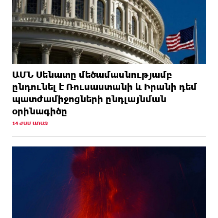
ԱՄՆ Սենատը մեծամասնությամբ
ընդունել է Ռուսաստանի և Իրանի դեմ
պատժամիջոցների ընդլայնման
օրինագիծը
14 ԺԱՄ ԱՌԱՋ