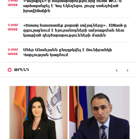
3 ԺԱՄ
«Հայաքվե»-ի հայտարարությունից հետո WCC-ն
ԱՌԱՋ
արձագանքել է Հայ Եկեղեցու շուրջ ստեղծված
իրավիճակին
3 ԺԱՄ
«Շտապ հաստատեք քարտի տվյալները»․ IDBank-ը
ԱՌԱՋ
զգուշացնում է հյուրանոցների ամրագրման հետ
կապված զեղծարարությունների մասին
2 ԺԱՄ
Մհեր Անանյանն ընդգրկվել է Յունիբանկի
ԱՌԱՋ
Վարչության կազմում
‹
›
2 ԺԱՄ
«Սմայլ Սվիթ»-ի զարգացման ճանապարհը
ԹՐԵՆԴ
ԱՌԱՋ
Կոնվերս Բանկի գործընկերությամբ
ՄԵԿ ԺԱՄ
Ինչպես է ՔՊ-ն «հարգում» ժողովրդի քվեն.
ԱՌԱՋ
Մարիաննա Ղահրամանյան
ՄԵԿ ԺԱՄ
Ընդդիմությունը պետք է օր առաջ համախմբվի
ԱՌԱՋ
այս ծանր իրավիճակից դուրս գալու համար.
Արմեն Մանվելյան
ՄԵԿ ԺԱՄ
Դուք ու ձեր անտաղանդ շոուները ոչ ավելին են,
ԱՌԱՋ
քան անհաջող ու չստացված դերասանի թատրոն.