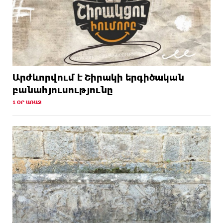
Արժևորվում է Շիրակի երգիծական
բանահյուսությունը
1 ՕՐ ԱՌԱՋ