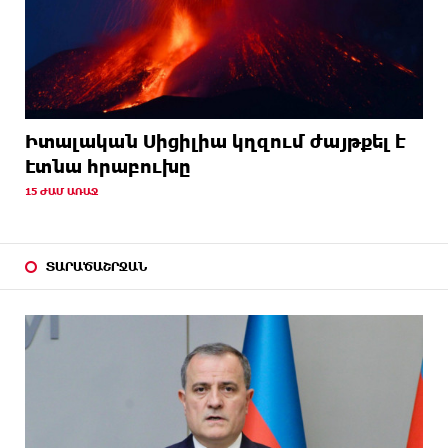
Իտալական Սիցիլիա կղզում ժայթքել է
Էտնա հրաբուխը
15 ԺԱՄ ԱՌԱՋ
ՏԱՐԱԾԱՇՐՋԱՆ