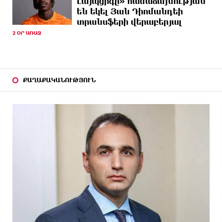
Լայպցիգը» համաձայնության
ԱՌԱՋ
Ռուսաստանի և Իրանի դեմ պատժամիջոցների
են եկել Յան Դիոմանդեի
ընդլայնման օրինագիծը
տրանսֆերի վերաբերյալ
2 ՕՐ ԱՌԱՋ
14 ԺԱՄ
Երգչուհի Բեյոնսեն ​​4 դատական հայց է
ԱՌԱՋ
ներկայացրել Թուրքիայում
14 ԺԱՄ
Երևանյան լճում իրականացվել են մաքրման
ԱՌԱՋ
աշխատանքներ
ՔԱՂԱՔԱԿԱՆՈՒԹՅՈՒՆ
15 ԺԱՄ
Իտալական Սիցիլիա կղզում ժայթքել է Էտնա
ԱՌԱՋ
հրաբուխը
15 ԺԱՄ
Պայթյուն՝ Իրանում․ հաղորդվում է զոհերի ու
ԱՌԱՋ
վիրավորների մասին
15 ԺԱՄ
«Ռեալը» հայտարարել է Դիոմանդեի տրանսֆերի
ԱՌԱՋ
մասին
16 ԺԱՄ
Վանաձորում բшխվել են «Jeep Cherokee»-ն և
ԱՌԱՋ
«Toyota Camry»-ն