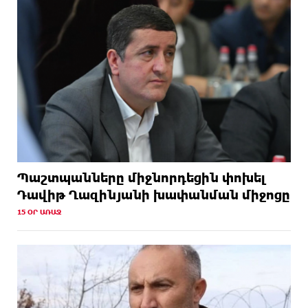
Պաշտպանները միջնորդեցին փոխել
Դավիթ Ղազինյանի խափանման միջոցը
15 ՕՐ ԱՌԱՋ