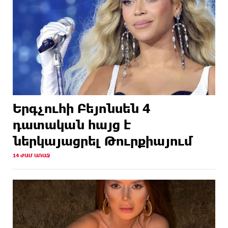
Երգչուհի Բեյոնսեն ​​4
դատական հայց է
ներկայացրել Թուրքիայում
14 ԺԱՄ ԱՌԱՋ