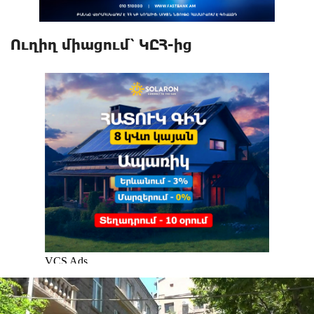
Ուղիղ միացում՝ ԿԸՀ-ից