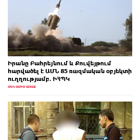
Իրանը Բահրեյնում և Քուվեյթում
hարվածել է ԱՄՆ 85 ռшզմական օբյեկտի
ուղղությամբ. ԻՀՊԿ
ՄԵԿ ԱՄԻՍ ԱՌԱՋ