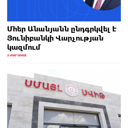
Մհեր Անանյանն ընդգրկվել է
Յունիբանկի Վարչության
կազմում
2 ԺԱՄ ԱՌԱՋ