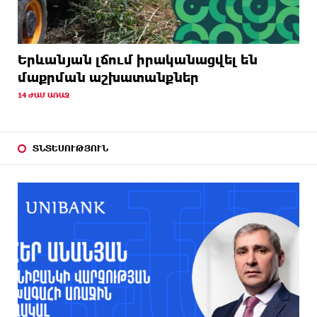
Երևանյան լճում իրականացվել են
մաքրման աշխատանքներ
14 ԺԱՄ ԱՌԱՋ
ՏՆՏԵՍՈՒԹՅՈՒՆ