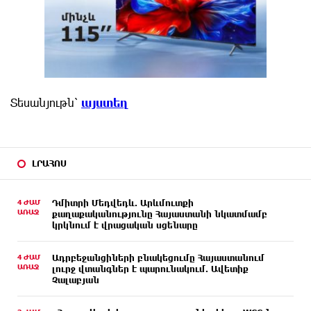
Տեսանյութն՝
այստեղ
ԼՐԱՀՈՍ
4 ԺԱՄ
Դմիտրի Մեդվեդև. Արևմուտքի
ԱՌԱՋ
քաղաքականությունը Հայաստանի նկատմամբ
կրկնում է վրացական սցենարը
4 ԺԱՄ
Ադրբեջանցիների բնակեցումը Հայաստանում
ԱՌԱՋ
լուրջ վտանգներ է պարունակում. Ավետիք
Չալաբյան