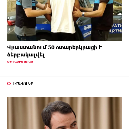
Վրաստանում 50 օտարերկրացի է
ձերբակալվել
ՄԵԿ ԱՄԻՍ ԱՌԱՋ
ԻՐԱՎՈՒՆՔ