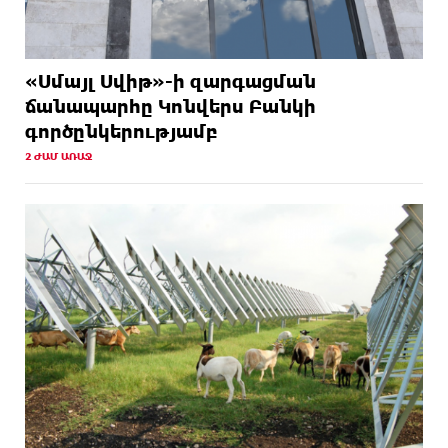
«Սմայլ Սվիթ»-ի զարգացման
ճանապարհը Կոնվերս Բանկի
գործընկերությամբ
2 ԺԱՄ ԱՌԱՋ