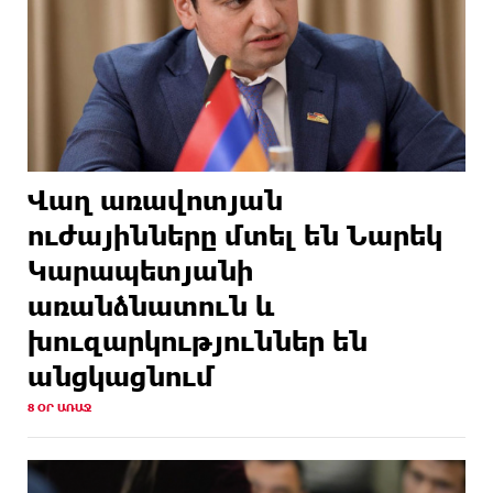
Վաղ առավոտյան
ուժայինները մտել են Նարեկ
Կարապետյանի
առանձնատուն և
խուզարկություններ են
անցկացնում
8 ՕՐ ԱՌԱՋ