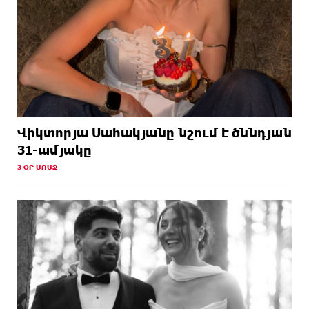
Վիկտորյա Սահակյանը նշում է ծննդյան
31-ամյակը
3 ՕՐ ԱՌԱՋ