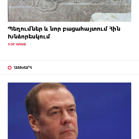
Պեղումներ և նոր բացահայտում Հին
Խնձորեսկում
3 ՕՐ ԱՌԱՋ
ԱՇԽԱՐՀ