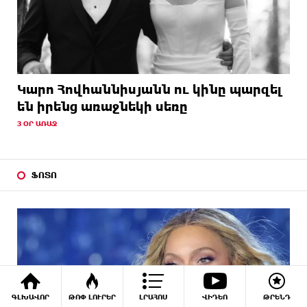
Կարո Հովհաննիսյանն ու կինը պարզել
են իրենց առաջնեկի սեռը
3 ՕՐ ԱՌԱՋ
ՖՈՏՈ
ԳԼԽԱՎՈՐ
ԹՈՓ ԼՈՒՐԵՐ
ԼՐԱՀՈՍ
ՎԻԴԵՈ
ԹՐԵՆԴ