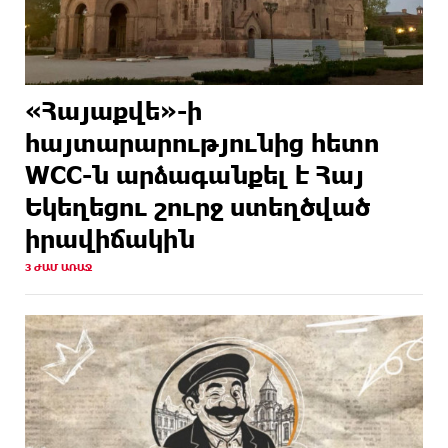
«Հայաքվե»-ի
հայտարարությունից հետո
WCC-ն արձագանքել է Հայ
Եկեղեցու շուրջ ստեղծված
իրավիճակին
3 ԺԱՄ ԱՌԱՋ