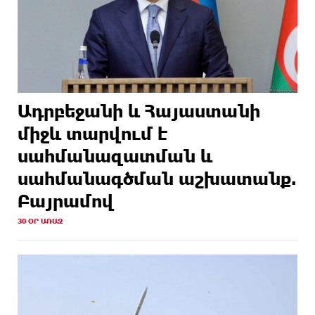
Ադրբեջանի և Հայաստանի
միջև տարվում է
սահմանազատման և
սահմանագծման աշխատանք.
Բայրամով
30 ՕՐ ԱՌԱՋ