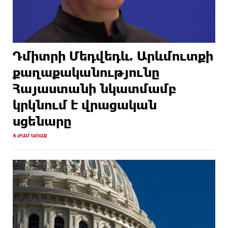
Դմիտրի Մեդվեդև. Արևմուտքի
քաղաքականությունը
Հայաստանի նկատմամբ
կրկնում է վրացական
սցենարը
4 ԺԱՄ ԱՌԱՋ