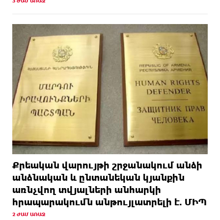
3 ԺԱՄ ԱՌԱՋ
Քրեական վարույթի շրջանակում անձի
անձնական և ընտանեկան կյանքին
առնչվող տվյալների անհարկի
հրապարակումն անթույլատրելի է. ՄԻՊ
2 ԺԱՄ ԱՌԱՋ