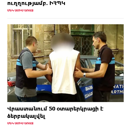
ուղղությամբ. ԻՀՊԿ
ՄԵԿ ԱՄԻՍ ԱՌԱՋ
Վրաստանում 50 օտարերկրացի է
ձերբակալվել
ՄԵԿ ԱՄԻՍ ԱՌԱՋ