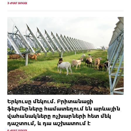
3 ԺԱՄ ԱՌԱՋ
Երկուսը մեկում. Բրիտանացի
ֆերմերները համատեղում են արևային
վահանակները ոչխարների հետ մեկ
դաշտում, և դա աշխատում է
6 ԺԱՄ ԱՌԱՋ