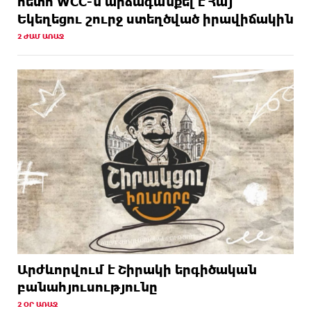
հետո WCC-ն արձագանքել է Հայ
Եկեղեցու շուրջ ստեղծված իրավիճակին
2 ԺԱՄ ԱՌԱՋ
Արժևորվում է Շիրակի երգիծական
բանահյուսությունը
2 ՕՐ ԱՌԱՋ