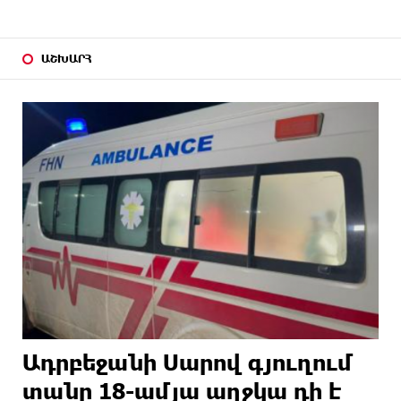
ԱՇԽԱՐՀ
Ադրբեջանի Սարով գյուղում
տանը 18-ամյա աղջկա դի է