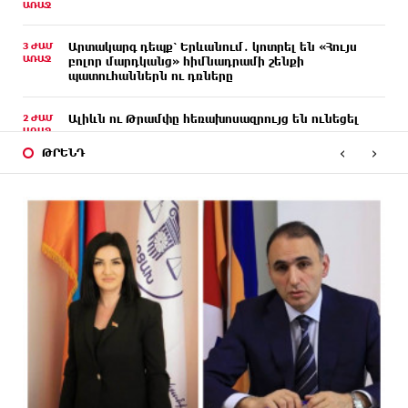
ԱՌԱՋ
3 ԺԱՄ
Արտակարգ դեպք՝ Երևանում․ կոտրել են «Հույս
ԱՌԱՋ
բոլոր մարդկանց» հիմնադրամի շենքի
պատուհաններն ու դռները
2 ԺԱՄ
Ալիևն ու Թրամփը հեռախոսազրույց են ունեցել
ԱՌԱՋ
‹
›
ԹՐԵՆԴ
2 ԺԱՄ
«Ինտեր»-ը հաղթեց «Յուվենտուս»-ին
ԱՌԱՋ
2 ԺԱՄ
Քրեական վարույթի շրջանակում անձի անձնական
ԱՌԱՋ
և ընտանեկան կյանքին առնչվող տվյալների
անհարկի հրապարակումն անթույլատրելի է. ՄԻՊ
ՄԵԿ ԺԱՄ
Զելենսկին ու Վուչիչը քննարկել են
ԱՌԱՋ
համագործակցությունն ընդլայնելու
հնարավորությունները
ՄԵԿ ԺԱՄ
Հրդեհի ահազանգ Սայաթ-Նովա պողոտայում.
ԱՌԱՋ
շենքից տարհանվել է 5 բնակիչ