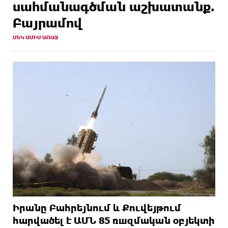
սահմանագծման աշխատանք.
Բայրամով
ՄԵԿ ԱՄԻՍ ԱՌԱՋ
Իրանը Բահրեյնում և Քուվեյթում
hարվածել է ԱՄՆ 85 ռшզմական օբյեկտի