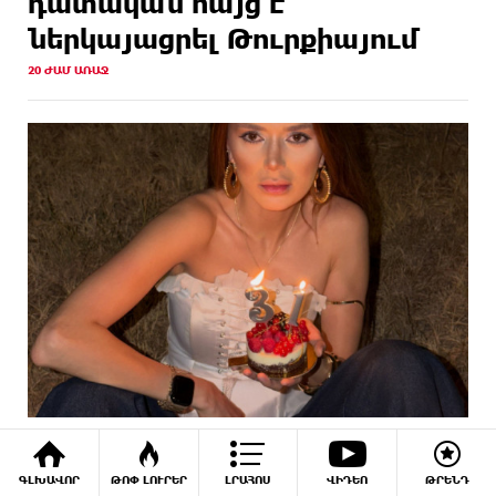
դատական հայց է
ներկայացրել Թուրքիայում
20 ԺԱՄ ԱՌԱՋ
Վիկտորյա Սահակյանը նշում է ծննդյան
31-ամյակը
ԳԼԽԱՎՈՐ
ԹՈՓ ԼՈՒՐԵՐ
ԼՐԱՀՈՍ
ՎԻԴԵՈ
ԹՐԵՆԴ