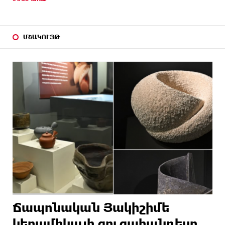
ՄՇԱԿՈՒՅԹ
Ճապոնական Յակիշիմե
կերամիկայի ցուցահանդեսը