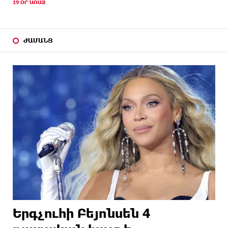
19 ՕՐ ԱՌԱՋ
ԺԱՄԱՆՑ
Երգչուհի Բեյոնսեն ​​4