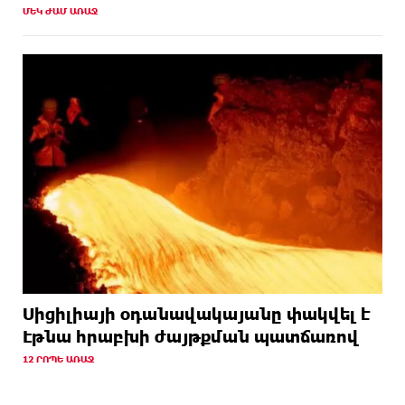
ՄԵԿ ԺԱՄ ԱՌԱՋ
Սիցիլիայի օդանավակայանը փակվել է
Էթնա հրաբխի ժայթքման պատճառով
12 ՐՈՊԵ ԱՌԱՋ