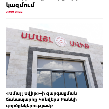
կազմում
3 ԺԱՄ ԱՌԱՋ
«Սմայլ Սվիթ»-ի զարգացման
ճանապարհը Կոնվերս Բանկի
գործընկերությամբ