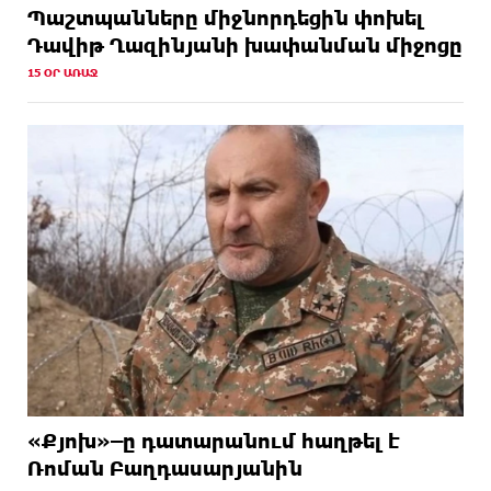
Պաշտպանները միջնորդեցին փոխել
Դավիթ Ղազինյանի խափանման միջոցը
15 ՕՐ ԱՌԱՋ
«Քյոխ»–ը դատարանում հաղթել է
Ռոման Բաղդասարյանին