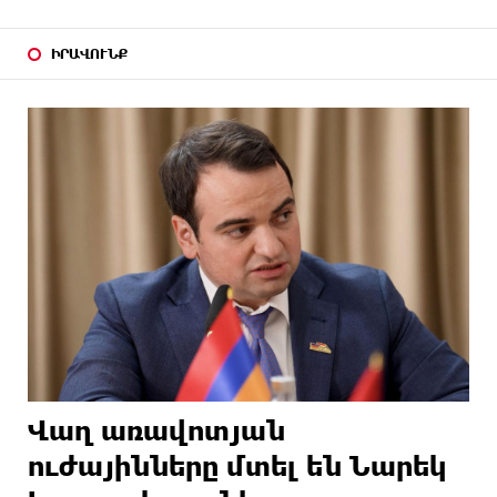
ԻՐԱՎՈՒՆՔ
Վաղ առավոտյան
ուժայինները մտել են Նարեկ