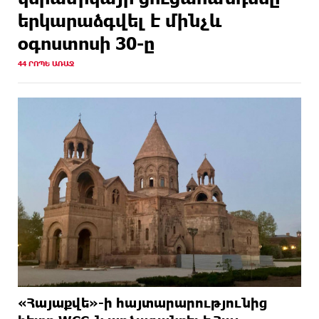
երկարաձգվել է մինչև
օգոստոսի 30-ը
44 ՐՈՊԵ ԱՌԱՋ
«Հայաքվե»-ի հայտարարությունից