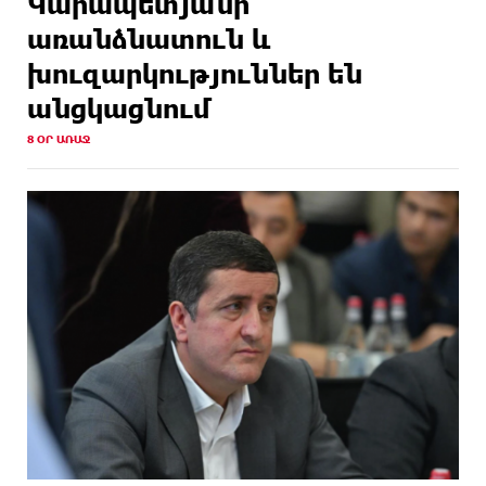
Կարապետյանի
առանձնատուն և
խուզարկություններ են
անցկացնում
8 ՕՐ ԱՌԱՋ