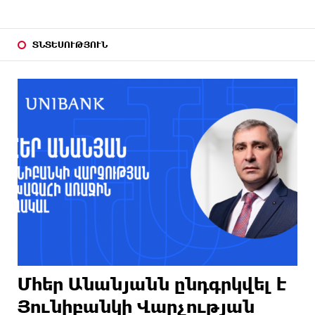
ՏՆՏԵՍՈՒԹՅՈՒՆ
Մհեր Անանյանն ընդգրկվել է
Յունիբանկի Վարչության