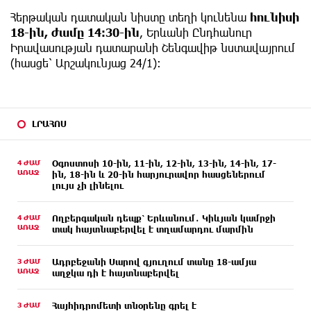
Հերթական դատական նիստը տեղի կունենա
հունիսի
18-ին, ժամը 14:30-ին
, Երևանի Ընդհանուր
Իրավասության դատարանի Շենգավիթ նստավայրում
(հասցե՝ Արշակունյաց 24/1):
ԼՐԱՀՈՍ
4 ԺԱՄ
Օգոստոսի 10-ին, 11-ին, 12-ին, 13-ին, 14-ին, 17-
ԱՌԱՋ
ին, 18-ին և 20-ին հարյուրավոր հասցեներում
լույս չի լինելու
4 ԺԱՄ
Ողբերգական դեպք՝ Երևանում․ Կիևյան կամրջի
ԱՌԱՋ
տակ հայտնաբերվել է տղամարդու մարմին
3 ԺԱՄ
Ադրբեջանի Սարով գյուղում տանը 18-ամյա
ԱՌԱՋ
աղջկա դի է հայտնաբերվել
3 ԺԱՄ
Հայհիդրոմետի տնօրենը գրել է