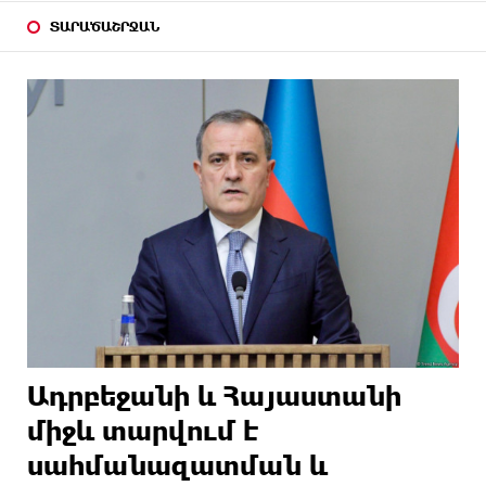
ՏԱՐԱԾԱՇՐՋԱՆ
Ադրբեջանի և Հայաստանի
միջև տարվում է
սահմանազատման և