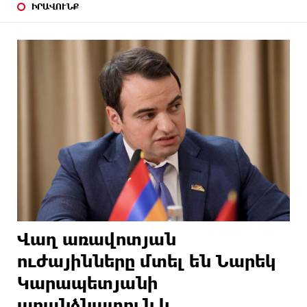
ԻՐԱՎՈՒՆՔ
Վաղ առավոտյան
ուժայինները մտել են Նարեկ
Կարապետյանի
առանձնատուն և