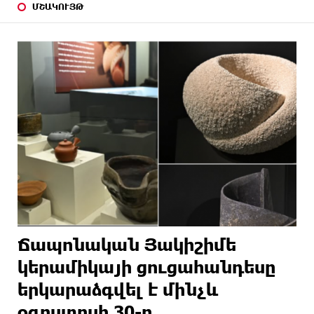
ՄՇԱԿՈՒՅԹ
Ճապոնական Յակիշիմե
կերամիկայի ցուցահանդեսը
երկարաձգվել է մինչև
օգոստոսի 30-ը