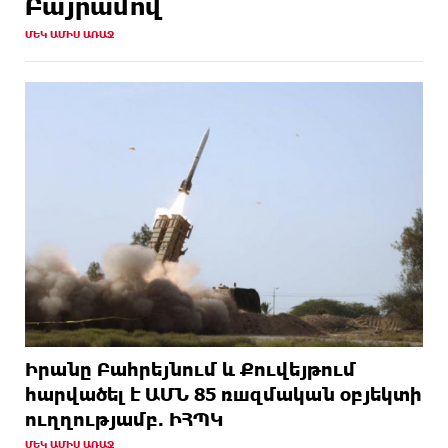
Բայրամով
ՄԵԿ ԱՄԻՍ ԱՌԱՋ
Իրանը Բահրեյնում և Քուվեյթում
hարվածել է ԱՄՆ 85 ռшզմական օբյեկտի
ուղղությամբ. ԻՀՊԿ
ՄԵԿ ԱՄԻՍ ԱՌԱՋ