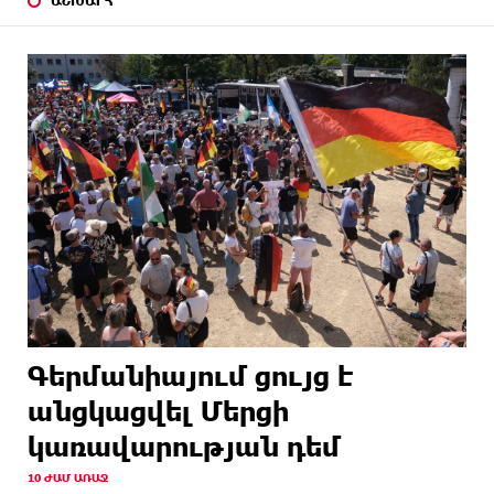
ԱՇԽԱՐՀ
Գերմանիայում ցույց է
անցկացվել Մերցի
կառավարության դեմ
10 ԺԱՄ ԱՌԱՋ