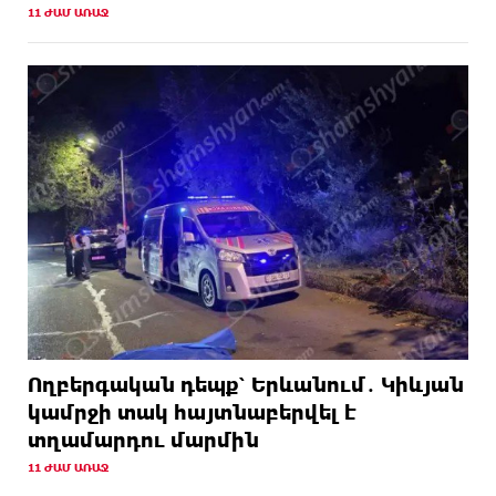
11 ԺԱՄ ԱՌԱՋ
Ողբերգական դեպք՝ Երևանում․ Կիևյան
կամրջի տակ հայտնաբերվել է
տղամարդու մարմին
11 ԺԱՄ ԱՌԱՋ