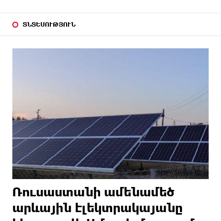
ՏՆՏԵՍՈՒԹՅՈՒՆ
Ռուսաստանի ամենամեծ
արևային էլեկտրակայանը