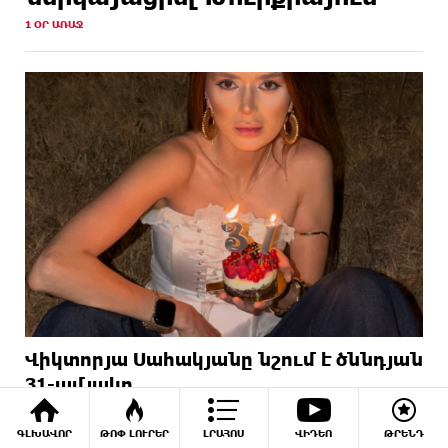
1 ՕՐ ԱՌԱՋ
Վիկտորյա Սահակյանը նշում է ծննդյան
31-ամյակը
4 ՕՐ ԱՌԱՋ
ԳԼԽԱՎՈՐ
ԹՈՓ ԼՈՒՐԵՐ
ԼՐԱՀՈՍ
ՎԻԴԵՈ
ԹՐԵՆԴ