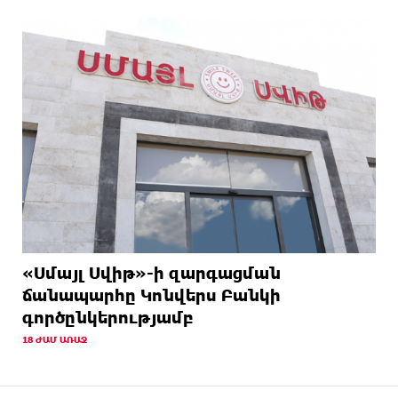
«Սմայլ Սվիթ»-ի զարգացման
ճանապարհը Կոնվերս Բանկի
գործընկերությամբ
18 ԺԱՄ ԱՌԱՋ