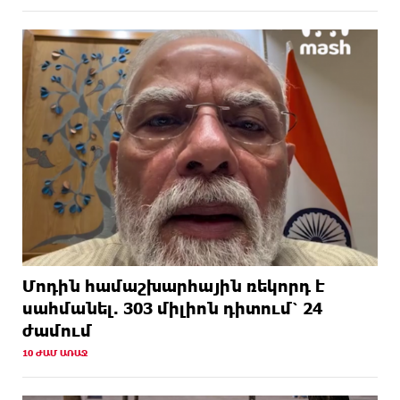
Մոդին համաշխարհային ռեկորդ է
սահմանել. 303 միլիոն դիտում՝ 24
ժամում
10 ԺԱՄ ԱՌԱՋ