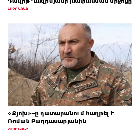
Դավիթ Ղազինյանի խափանման միջոցը
16 ՕՐ ԱՌԱՋ
«Քյոխ»–ը դատարանում հաղթել է
Ռոման Բաղդասարյանին
20 ՕՐ ԱՌԱՋ