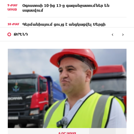
9 ԺԱՄ
Օգոստոսի 10-ից 13-ը գազանջատումներ են
ԱՌԱՋ
սպասվում
10 ԺԱՄ
Գերմանիայում ցույց է անցկացվել Մերցի
ԱՌԱՋ
կառավարության դեմ
‹
›
ԹՐԵՆԴ
10 ԺԱՄ
Մոդին համաշխարհային ռեկորդ է սահմանել. 303
ԱՌԱՋ
միլիոն դիտում՝ 24 ժամում
10 ԺԱՄ
23-ամյա ուսանողի մշակած հավելվածը
ԱՌԱՋ
հարավկորեական App Store-ում շրջանցել է
նույնիսկ Google Maps-ը
11 ԺԱՄ
Ռուսաստանի տարածքում ոչնչացվել է
ԱՌԱՋ
ուկրաինական 360 անօդաչու թռչող սարք
11 ԺԱՄ
Օգոստոսի 10-ին, 11-ին, 12-ին, 13-ին, 14-ին, 17-
ԱՌԱՋ
ին, 18-ին և 20-ին հարյուրավոր հասցեներում
լույս չի լինելու
11 ԺԱՄ
Ողբերգական դեպք՝ Երևանում․ Կիևյան կամրջի
ԱՌԱՋ
տակ հայտնաբերվել է տղամարդու մարմին
6 ՕՐ ԱՌԱՋ