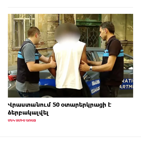
Վրաստանում 50 օտարերկրացի է
ձերբակալվել
ՄԵԿ ԱՄԻՍ ԱՌԱՋ