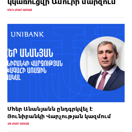
կկառուցվի Ամուրի մարզում
ՄԵԿ ԺԱՄ ԱՌԱՋ
Մհեր Անանյանն ընդգրկվել է
Յունիբանկի Վարչության կազմում
18 ԺԱՄ ԱՌԱՋ