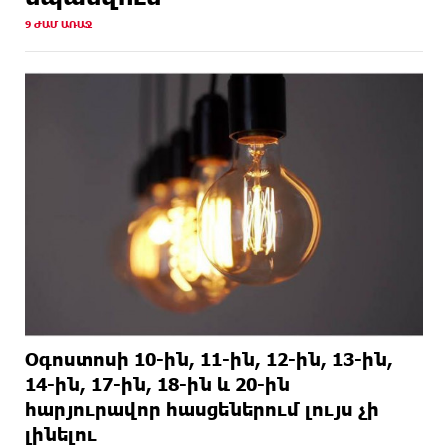
9 ԺԱՄ ԱՌԱՋ
1 ՕՐ
ԱՄՆ Սենատը մեծամասնությամբ ընդունել է
ԱՌԱՋ
Ռուսաստանի և Իրանի դեմ պատժամիջոցների
ընդլայնման օրինագիծը
1 ՕՐ
Երգչուհի Բեյոնսեն ​​4 դատական հայց է
ԱՌԱՋ
ներկայացրել Թուրքիայում
Օգոստոսի 10-ին, 11-ին, 12-ին, 13-ին,
14-ին, 17-ին, 18-ին և 20-ին
հարյուրավոր հասցեներում լույս չի
լինելու