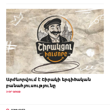
Արժևորվում է Շիրակի երգիծական
բանահյուսությունը
3 ՕՐ ԱՌԱՋ