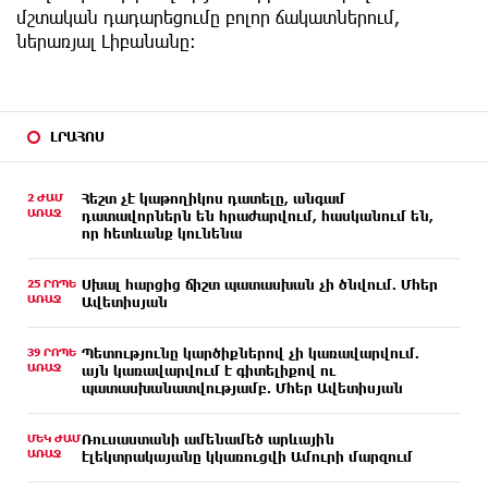
մշտական դադարեցումը բոլոր ճակատներում,
ներառյալ Լիբանանը։
ԼՐԱՀՈՍ
2 ԺԱՄ
Հեշտ չէ կաթողիկոս դատելը, անգամ
ԱՌԱՋ
դատավորներն են հրաժարվում, հասկանում են,
որ հետևանք կունենա
25 ՐՈՊԵ
Սխալ հարցից ճիշտ պատասխան չի ծնվում. Մհեր
ԱՌԱՋ
Ավետիսյան
39 ՐՈՊԵ
Պետությունը կարծիքներով չի կառավարվում.
ԱՌԱՋ
այն կառավարվում է գիտելիքով ու
պատասխանատվությամբ. Մհեր Ավետիսյան
ՄԵԿ ԺԱՄ
Ռուսաստանի ամենամեծ արևային
ԱՌԱՋ
էլեկտրակայանը կկառուցվի Ամուրի մարզում