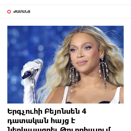
ԺԱՄԱՆՑ
Երգչուհի Բեյոնսեն ​​4
դատական հայց է
ներկայացրել Թուրքիայում