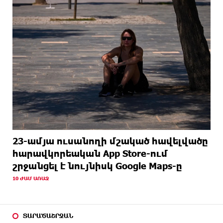
23-ամյա ուսանողի մշակած հավելվածը
հարավկորեական App Store-ում
շրջանցել է նույնիսկ Google Maps-ը
10 ԺԱՄ ԱՌԱՋ
ՏԱՐԱԾԱՇՐՋԱՆ