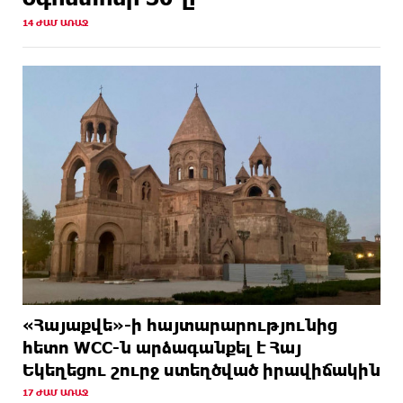
14 ԺԱՄ ԱՌԱՋ
«Հայաքվե»-ի հայտարարությունից
հետո WCC-ն արձագանքել է Հայ
Եկեղեցու շուրջ ստեղծված իրավիճակին
17 ԺԱՄ ԱՌԱՋ