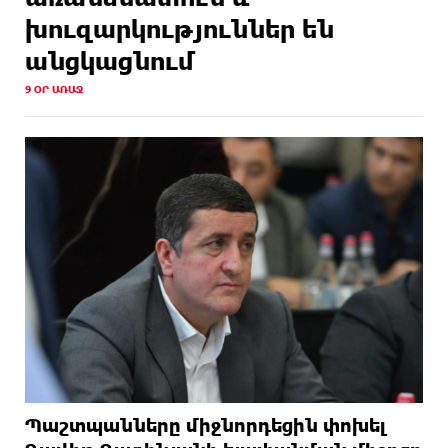
խուզարկություններ են
անցկացնում
9 ՕՐ ԱՌԱՋ
Պաշտպանները միջնորդեցին փոխել