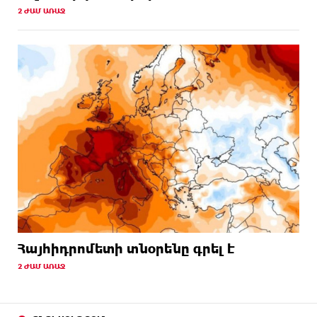
2 ԺԱՄ ԱՌԱՋ
Հայհիդրոմետի տնօրենը գրել է
2 ԺԱՄ ԱՌԱՋ