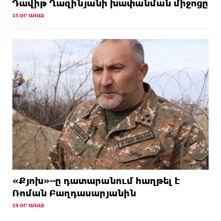
Դավիթ Ղազինյանի խափանման միջոցը
15 ՕՐ ԱՌԱՋ
«Քյոխ»–ը դատարանում հաղթել է
Ռոման Բաղդասարյանին
19 ՕՐ ԱՌԱՋ