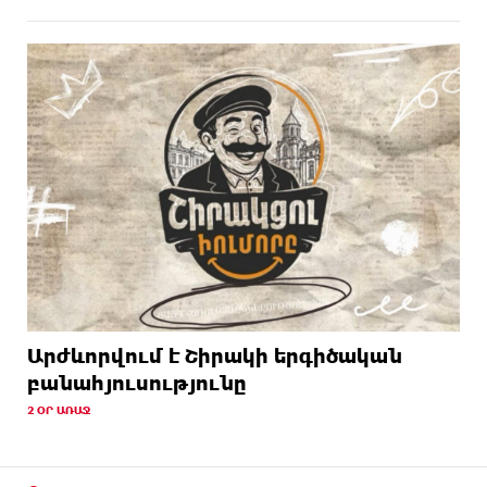
Արժևորվում է Շիրակի երգիծական
բանահյուսությունը
2 ՕՐ ԱՌԱՋ