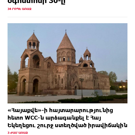
օգոստոսի 30-ը
34 ՐՈՊԵ ԱՌԱՋ
«Հայաքվե»-ի հայտարարությունից
հետո WCC-ն արձագանքել է Հայ
Եկեղեցու շուրջ ստեղծված իրավիճակին
3 ԺԱՄ ԱՌԱՋ