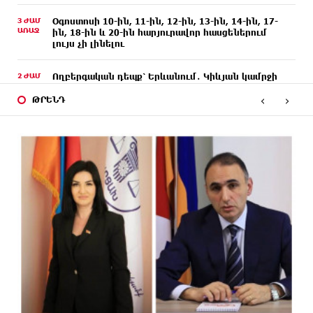
3 ԺԱՄ
Օգոստոսի 10-ին, 11-ին, 12-ին, 13-ին, 14-ին, 17-
ԱՌԱՋ
ին, 18-ին և 20-ին հարյուրավոր հասցեներում
լույս չի լինելու
2 ԺԱՄ
Ողբերգական դեպք՝ Երևանում․ Կիևյան կամրջի
ԱՌԱՋ
տակ հայտնաբերվել է տղամարդու մարմին
‹
›
ԹՐԵՆԴ
2 ԺԱՄ
Ադրբեջանի Սարով գյուղում տանը 18-ամյա
ԱՌԱՋ
աղջկա դի է հայտնաբերվել
2 ԺԱՄ
Հայհիդրոմետի տնօրենը գրել է
ԱՌԱՋ
ՄԵԿ ԺԱՄ
Արտակարգ դեպք՝ Երևանում․ կոտրել են «Հույս
ԱՌԱՋ
բոլոր մարդկանց» հիմնադրամի շենքի
պատուհաններն ու դռները
ՄԵԿ ԺԱՄ
Ալիևն ու Թրամփը հեռախոսազրույց են ունեցել
ԱՌԱՋ
41 ՐՈՊԵ
«Ինտեր»-ը հաղթեց «Յուվենտուս»-ին
ԱՌԱՋ