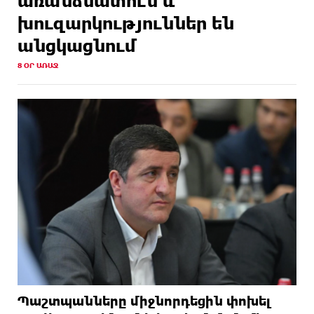
առանձնատուն և
խուզարկություններ են
անցկացնում
8 ՕՐ ԱՌԱՋ
Պաշտպանները միջնորդեցին փոխել