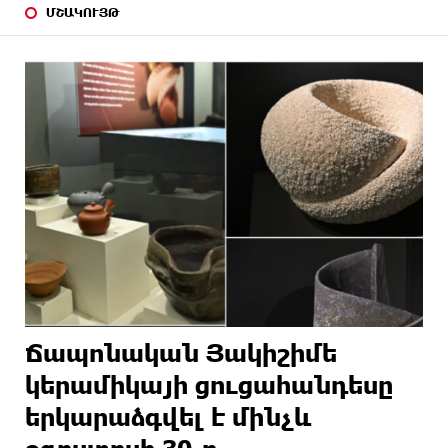
ՄՇԱԿՈՒՅԹ
Ճապոնական Յակիշիմե
կերամիկայի ցուցահանդեսը
երկարաձգվել է մինչև