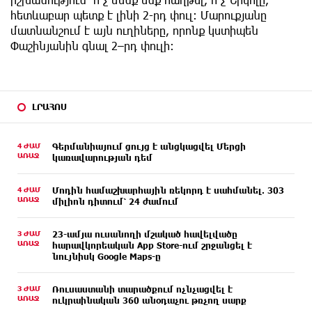
հետևաբար պետք է լինի 2-րդ փուլ։ Մարուքյանը
մատնանշում է այն ուղիները, որոնք կստիպեն
Փաշինյանին գնալ 2–րդ փուլի։
ԼՐԱՀՈՍ
4 ԺԱՄ
Գերմանիայում ցույց է անցկացվել Մերցի
ԱՌԱՋ
կառավարության դեմ
4 ԺԱՄ
Մոդին համաշխարհային ռեկորդ է սահմանել. 303
ԱՌԱՋ
միլիոն դիտում՝ 24 ժամում
3 ԺԱՄ
23-ամյա ուսանողի մշակած հավելվածը
ԱՌԱՋ
հարավկորեական App Store-ում շրջանցել է
նույնիսկ Google Maps-ը
3 ԺԱՄ
Ռուսաստանի տարածքում ոչնչացվել է
ԱՌԱՋ
ուկրաինական 360 անօդաչու թռչող սարք