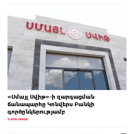
«Սմայլ Սվիթ»-ի զարգացման
ճանապարհը Կոնվերս Բանկի
գործընկերությամբ
5 ԺԱՄ ԱՌԱՋ