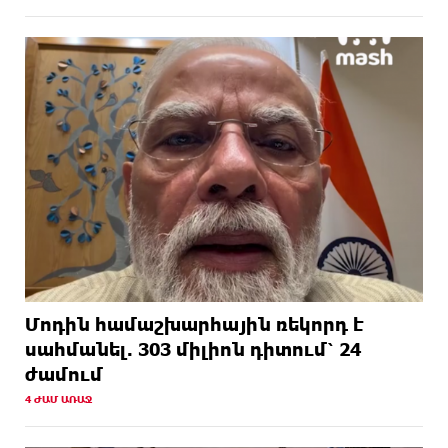
Մոդին համաշխարհային ռեկորդ է
սահմանել. 303 միլիոն դիտում՝ 24
ժամում
4 ԺԱՄ ԱՌԱՋ