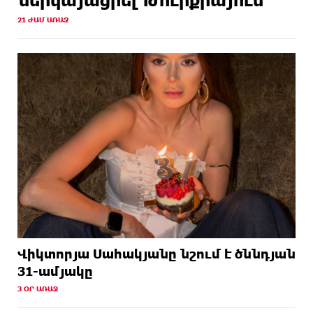
21 ԺԱՄ ԱՌԱՋ
Վիկտորյա Սահակյանը նշում է ծննդյան
31-ամյակը
3 ՕՐ ԱՌԱՋ