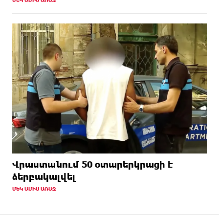
Վրաստանում 50 օտարերկրացի է
ձերբակալվել
ՄԵԿ ԱՄԻՍ ԱՌԱՋ