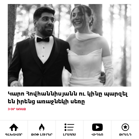
Կարո Հովհաննիսյանն ու կինը պարզել
են իրենց առաջնեկի սեռը
3 ՕՐ ԱՌԱՋ
ՖՈՏՈ
ԳԼԽԱՎՈՐ
ԹՈՓ ԼՈՒՐԵՐ
ԼՐԱՀՈՍ
ՎԻԴԵՈ
ԹՐԵՆԴ