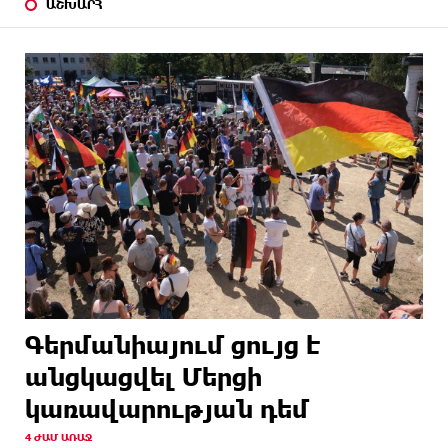
ԱՇԽԱՐՀ
Գերմանիայում ցույց է
անցկացվել Մերցի
կառավարության դեմ
4 ԺԱՄ ԱՌԱՋ