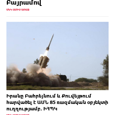
Բայրամով
ՄԵԿ ԱՄԻՍ ԱՌԱՋ
Իրանը Բահրեյնում և Քուվեյթում
hարվածել է ԱՄՆ 85 ռшզմական օբյեկտի
ուղղությամբ. ԻՀՊԿ
ՄԵԿ ԱՄԻՍ ԱՌԱՋ