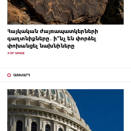
Հայկական ժայռապատկերների
գաղտնիքները․ ի՞նչ են փորձել
փոխանցել նախնիները
3 ՕՐ ԱՌԱՋ
ԱՇԽԱՐՀ