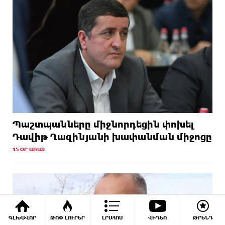
Պաշտպանները միջնորդեցին փոխել
Դավիթ Ղազինյանի խափանման միջոցը
15 ՕՐ ԱՌԱՋ
ԳԼԽԱՎՈՐ
ԹՈՓ ԼՈՒՐԵՐ
ԼՐԱՀՈՍ
ՎԻԴԵՈ
ԹՐԵՆԴ