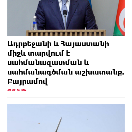
Ադրբեջանի և Հայաստանի
միջև տարվում է
սահմանազատման և
սահմանագծման աշխատանք.
Բայրամով
30 ՕՐ ԱՌԱՋ