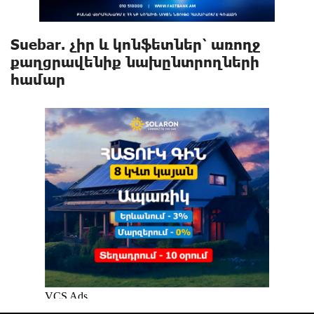
Suebar. չիր և կոնֆետներ՝ առողջ
քաղցրավենիք նախընտրողների
համար