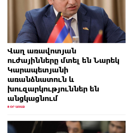
Վաղ առավոտյան
ուժայինները մտել են Նարեկ
Կարապետյանի
առանձնատուն և
խուզարկություններ են
անցկացնում
8 ՕՐ ԱՌԱՋ