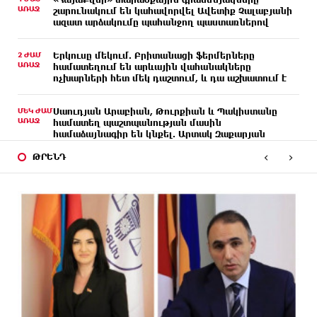
ԱՌԱՋ
շարունակում են կահավորվել Ավետիք Չալաբյանի
ազատ արձակումը պահանջող պաստառներով
2 ԺԱՄ
Երկուսը մեկում. Բրիտանացի ֆերմերները
ԱՌԱՋ
համատեղում են արևային վահանակները
ոչխարների հետ մեկ դաշտում, և դա աշխատում է
ՄԵԿ ԺԱՄ
Սաուդյան Արաբիան, Թուրքիան և Պակիստանը
ԱՌԱՋ
համատեղ պաշտպանության մասին
համաձայնագիր են կնքել. Արտակ Զաքարյան
‹
›
ԹՐԵՆԴ
ՄԵԿ ԺԱՄ
Սլովակիայի նախկին ղեկավարները պահանջում
ԱՌԱՋ
են, որ Նիկոլ Փաշինյանը դադարեցնի Հայ
Առաքելական Եկեղեցու նկատմամբ քաղաքական
հետապնդումները և ճնշումները
40 ՐՈՊԵ
Բանկային գաղտնիքի ապօրինի արտահոսք,
ԱՌԱՋ
մերժված վարույթներ և լռող բանկեր.
ահազանգում է գործարարը
17 ՐՈՊԵ
Ավետիք Չալաբյանն օրինակելի հայ է և չի
ԱՌԱՋ
վախենում իշխանությունների
ապօրինություններից. Լարիսա Ալավերդյան