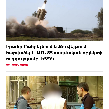
Իրանը Բահրեյնում և Քուվեյթում
hարվածել է ԱՄՆ 85 ռшզմական օբյեկտի
ուղղությամբ. ԻՀՊԿ
ՄԵԿ ԱՄԻՍ ԱՌԱՋ