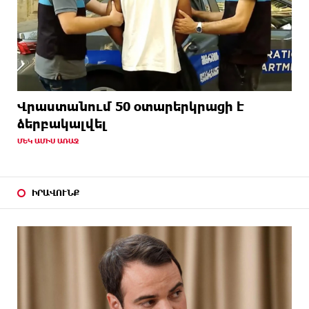
Վրաստանում 50 օտարերկրացի է
ձերբակալվել
ՄԵԿ ԱՄԻՍ ԱՌԱՋ
ԻՐԱՎՈՒՆՔ