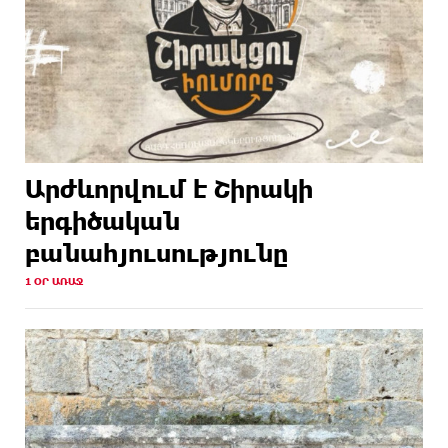
Արժևորվում է Շիրակի
երգիծական
բանահյուսությունը
1 ՕՐ ԱՌԱՋ