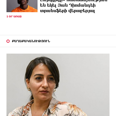
14 ԺԱՄ
Ստեփանավանում ռուս կին է փորձել ինքնասպան
են եկել Յան Դիոմանդեի
ԱՌԱՋ
լինել
տրանսֆերի վերաբերյալ
1 ՕՐ ԱՌԱՋ
14 ԺԱՄ
ԵԱՏՄ֊ն չի ուզում, որ իր միջոցներով զարգանա
ԱՌԱՋ
Հայաստանի տնտեսությունը ու հետո գնա ԵՄ.
Արշակ Կարապետյան
14 ԺԱՄ
ԱՄՆ վերաքննիչ դատարանը արգելափակել է
ՔԱՂԱՔԱԿԱՆՈՒԹՅՈՒՆ
ԱՌԱՋ
Թրամփի 400 միլիոն դոլար արժողությամբ
Սպիտակ տան պարահանդեսային դահլիճի
նախագիծը
14 ԺԱՄ
Կաթողիկոսի նկատմամբ իրականացվող
ԱՌԱՋ
բռնադատավարությունը միահեծան իշխանության
հետևանք է. Հանրային Դաշինք
14 ԺԱՄ
Մեր երկրում իշխանության և ընդդիմության
ԱՌԱՋ
անվերջանալի պայքարում տուժում է միայն ու
միայն ՀՀ քաղաքացին. Աննա Կոստանյան
14 ԺԱՄ
Փրկարարները հայտանաբերել են մոլորված
ԱՌԱՋ
զբոսաշրջիկներին