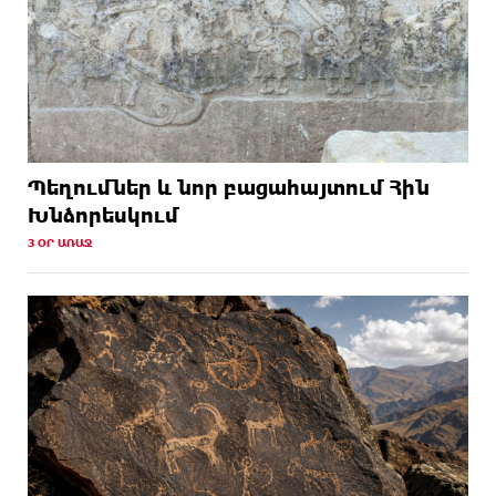
Պեղումներ և նոր բացահայտում Հին
Խնձորեսկում
3 ՕՐ ԱՌԱՋ