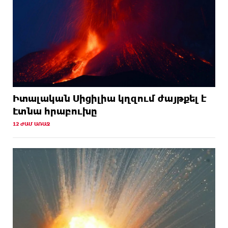
Իտալական Սիցիլիա կղզում ժայթքել է
Էտնա հրաբուխը
12 ԺԱՄ ԱՌԱՋ