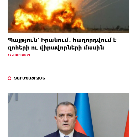
Պայթյուն՝ Իրանում․ հաղորդվում է
զոհերի ու վիրավորների մասին
12 ԺԱՄ ԱՌԱՋ
ՏԱՐԱԾԱՇՐՋԱՆ