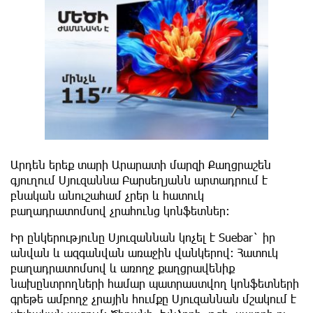
Արդեն երեք տարի Արարատի մարզի Քաղցրաշեն
գյուղում Սյուզաննա Բարսեղյանն արտադրում է
բնական անուշահամ չրեր և հատուկ
բաղադրատոմսով չրահունց կոնֆետներ։
Իր ընկերությունը Սյուզաննան կոչել է Suebar` իր
անվան և ազգանվան առաջին վանկերով։ Հատուկ
բաղադրատոմսով և առողջ քաղցրավենիք
նախընտրողների համար պատրաստվող կոնֆետների
գրեթե ամբողջ չրային հումքը Սյուզաննան մշակում է