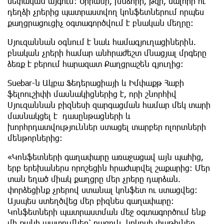
սեփական այգում։ Ծիրանի, խնձորի, թզի, սալորի ու
դեղձի չրերից պատրաստվող կոնֆետներում որպես
քաղցրացուցիչ օգտագործվում է բնական մեղրը։
Սյուզաննան օգնում է նաև համագյուղացիներին.
բնական չրերի համար անհրաժեշտ մնացյալ մրգերը
ձեռք է բերում հարազատ Քաղցրաշեն գյուղից։
Suebar-ն Ակբա Ֆեդերացիայի և Իմփաքթ Հաբի
ֆելոուշիփի մասնակիցներից է, որի շնորհիվ
Սյուզաննան բիզնեսի զարգացման համար մեկ տարի
մասնակցել է դասընթացների և
խորհրդատվություններ ստացել տարբեր ոլորտների
մենթորներից:
«Կոնֆետների գաղափարը առաջացավ այն պահից,
երբ երեխաներս որոշեցին հրաժարվել շաքարից։ Մեր
տան եղած միակ քաղցրը մեր չրերը դարձան.
փորձեցինք չրերով ստանալ կոնֆետ ու ստացվեց:
Այսպես ստեղծվեց մեր բիզնես գաղափարը։
Կոնֆետների պատրաստման մեջ օգտագործում ենք
մի քանի պատումներ՝ բազուկ, կոկոսի փաթիլներ,