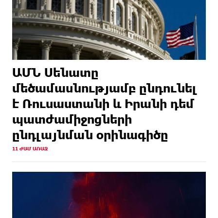
ԱՄՆ Սենատը
մեծամասնությամբ ընդունել
է Ռուսաստանի և Իրանի դեմ
պատժամիջոցների
ընդլայնման օրինագիծը
11 ԺԱՄ ԱՌԱՋ