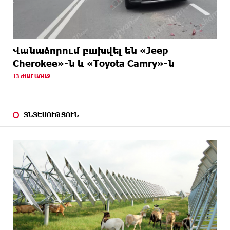
Վանաձորում բшխվել են «Jeep
Cherokee»-ն և «Toyota Camry»-ն
13 ԺԱՄ ԱՌԱՋ
ՏՆՏԵՍՈՒԹՅՈՒՆ