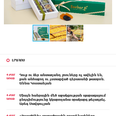
ԼՐԱՀՈՍ
4 ԺԱՄ
Դուք ու ձեր անտաղանդ շոուները ոչ ավելին են,
ԱՌԱՋ
քան անհաջող ու չստացված դերասանի թատրոն.
Աննա Կոստանյան
4 ԺԱՄ
Միայն հանրային մեծ աջակցության պարագայում
ԱՌԱՋ
ընդդիմությունը կկարողանա օրակարգ թելադրել.
Արեգ Սավգուլյան
4 ԺԱՄ
«ՀայաՔվեի» տարածքային գրասենյակները