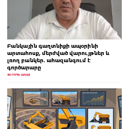
Բանկային գաղտնիքի ապօրինի
արտահոսք, մերժված վարույթներ և
լռող բանկեր. ահազանգում է
գործարարը
40 ՐՈՊԵ ԱՌԱՋ