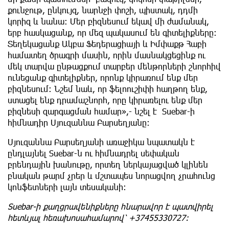
քունջութ, ընկույզ, նարնջի փոշի, պիստակ, դդմի
կորիզ և նանա: Մեր բիզնեսում եկավ մի ժամանակ,
երբ հասկացանք, որ մեզ պակասում են գիտելիքները:
Տեղեկացանք Ակբա Ֆեդերացիայի և Իմփաքթ Հաբի
համատեղ ծրագրի մասին, որին մասնակցեցինք ու
մեկ տարվա ընթացքում տարբեր մենթորների շնորհիվ
ունեցանք գիտելիքներ, որոնք կիրառում ենք մեր
բիզնեսում։ Նշեմ նաև, որ ֆելոուշիփի հաղթող ենք,
ստացել ենք դրամաշնորհ, որը կիրառելու ենք մեր
բիզնեսի զարգացման համար»,- նշել է Suebar-ի
հիմնադիր Սյուզաննա Բարսեղյանը։
Սյուզաննա Բարսեղյանի առաջիկա նպատակն է
ընդլայնել Suebar-ն ու հիմնադրել սեփական
բրենդային խանութը, որտեղ ներկայացված կլինեն
բնական թարմ չրեր և մշտապես նորացվող չրահունց
կոնֆետների լայն տեսականի:
Suebar-ի քաղցրավենիքները հնարավոր է պատվիրել
հետևյալ հեռախոսահամարով՝ +37455330727։