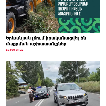
Երևանյան լճում իրականացվել են
մաքրման աշխատանքներ
11 ԺԱՄ ԱՌԱՋ