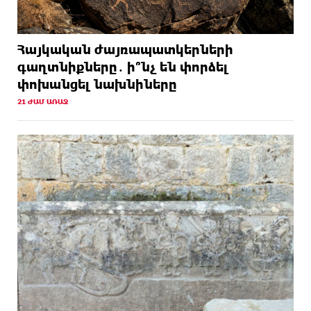
Հայկական ժայռապատկերների
գաղտնիքները․ ի՞նչ են փորձել
փոխանցել նախնիները
21 ԺԱՄ ԱՌԱՋ