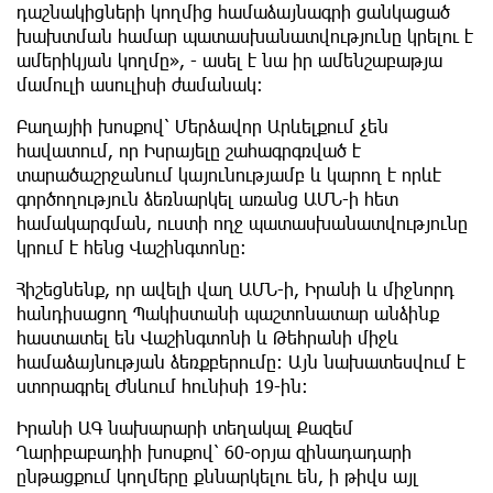
դաշնակիցների կողմից համաձայնագրի ցանկացած
խախտման համար պատասխանատվությունը կրելու է
ամերիկյան կողմը», - ասել է նա իր ամենշաբաթյա
մամուլի ասուլիսի ժամանակ։
Բաղայիի խոսքով՝ Մերձավոր Արևելքում չեն
հավատում, որ Իսրայելը շահագրգռված է
տարածաշրջանում կայունությամբ և կարող է որևէ
գործողություն ձեռնարկել առանց ԱՄՆ-ի հետ
համակարգման, ուստի ողջ պատասխանատվությունը
կրում է հենց Վաշինգտոնը։
Հիշեցնենք, որ ավելի վաղ ԱՄՆ-ի, Իրանի և միջնորդ
հանդիսացող Պակիստանի պաշտոնատար անձինք
հաստատել են Վաշինգտոնի և Թեհրանի միջև
համաձայնության ձեռքբերումը։ Այն նախատեսվում է
ստորագրել Ժնևում հունիսի 19-ին։
Իրանի ԱԳ նախարարի տեղակալ Քազեմ
Ղարիբաբադիի խոսքով՝ 60-օրյա զինադադարի
ընթացքում կողմերը քննարկելու են, ի թիվս այլ