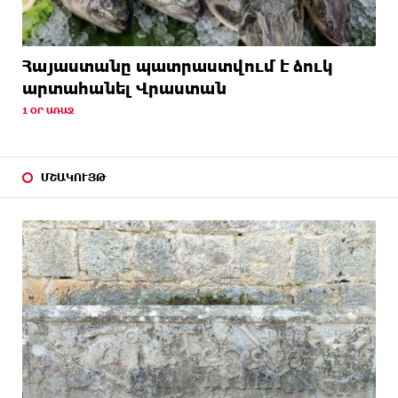
Հայաստանը պատրաստվում է ձուկ
արտահանել Վրաստան
1 ՕՐ ԱՌԱՋ
ՄՇԱԿՈՒՅԹ