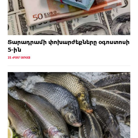
Տարադրամի փոխարժեքները օգոստոսի
5-ին
21 ԺԱՄ ԱՌԱՋ