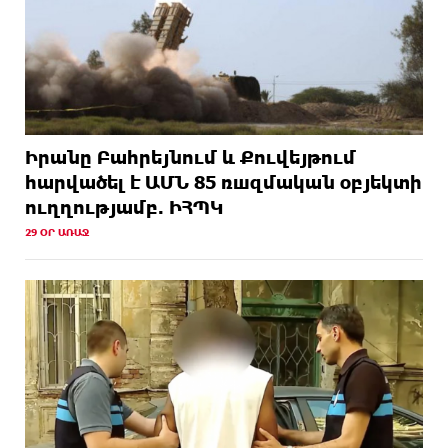
Իրանը Բահրեյնում և Քուվեյթում
hարվածել է ԱՄՆ 85 ռшզմական օբյեկտի
ուղղությամբ. ԻՀՊԿ
29 ՕՐ ԱՌԱՋ