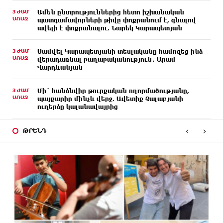
3 ԺԱՄ
Ամեն ընտրություններից հետո իշխանական
ԱՌԱՋ
պատգամավորների թիվը փոքրանում է, գնալով
ավելի է փոքրանալու. Նարեկ Կարապետյան
3 ԺԱՄ
Սամվել Կարապետյանի տեսլականը համոզեց ինձ
ԱՌԱՋ
վերադառնալ քաղաքականություն․ Արամ
Վարդևանյան
3 ԺԱՄ
Մի´ հանձնվիր թուրքական ողորմածությանը,
ԱՌԱՋ
պայքարիր մինչև վերջ. Ավետիք Չալաբյանի
ուղերձը կալանավայրից
‹
›
3 ԺԱՄ
«Չեմ վերադառնալու փաստաբանական
ԹՐԵՆԴ
ԱՌԱՋ
գործունեությանը»․ Արամ Վարդևանյան
3 ԺԱՄ
Հայաստանը կարիք ունի Ավետիք Չալաբյանի
ԱՌԱՋ
նման խելացի, աշխատասեր և զարգացած մարդու.
Արմեն Մանվելյան
3 ԺԱՄ
Հիմա. Նարեկ Կարապետյանի ճեպազրույցը
ԱՌԱՋ