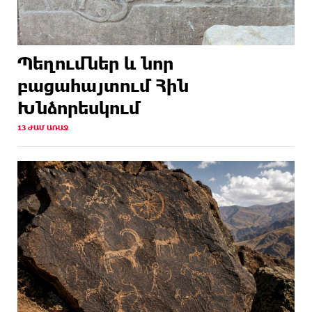
Պեղումներ և նոր
բացահայտում Հին
Խնձորեսկում
13 ԺԱՄ ԱՌԱՋ