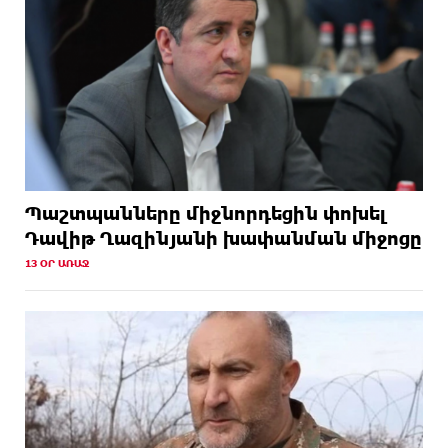
Պաշտպանները միջնորդեցին փոխել
Դավիթ Ղազինյանի խափանման միջոցը
13 ՕՐ ԱՌԱՋ