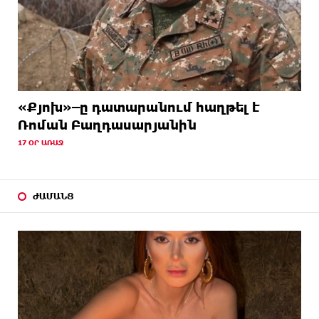
«Քյոխ»–ը դատարանում հաղթել է
Ռոման Բաղդասարյանին
17 ՕՐ ԱՌԱՋ
ԺԱՄԱՆՑ