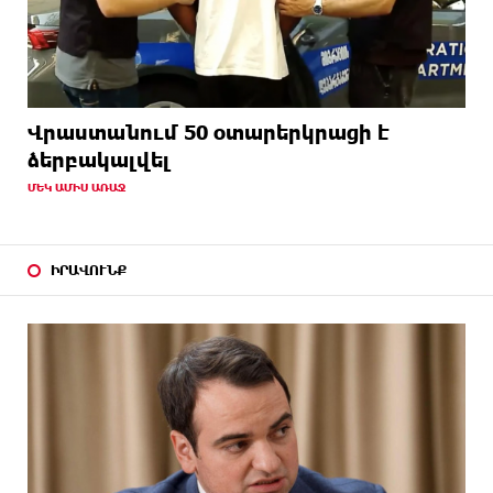
Վրաստանում 50 օտարերկրացի է
ձերբակալվել
ՄԵԿ ԱՄԻՍ ԱՌԱՋ
ԻՐԱՎՈՒՆՔ