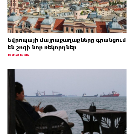
Եվրոպայի մայրաքաղաքները գրանցում
են շոգի նոր ռեկորդներ
10 ԺԱՄ ԱՌԱՋ