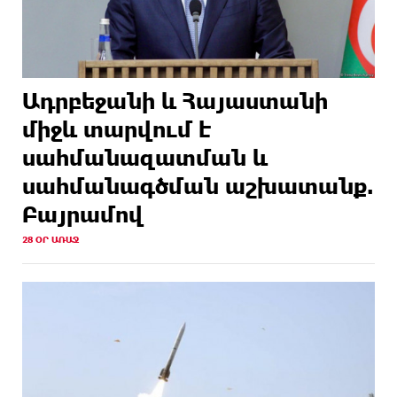
Ադրբեջանի և Հայաստանի
միջև տարվում է
սահմանազատման և
սահմանագծման աշխատանք.
Բայրամով
28 ՕՐ ԱՌԱՋ