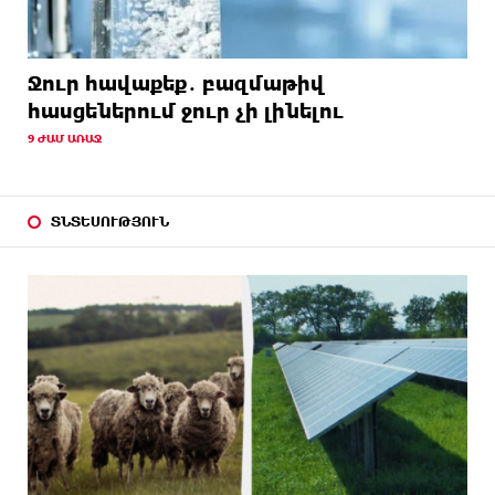
Ջուր հավաքեք․ բազմաթիվ
հասցեներում ջուր չի լինելու
9 ԺԱՄ ԱՌԱՋ
ՏՆՏԵՍՈՒԹՅՈՒՆ