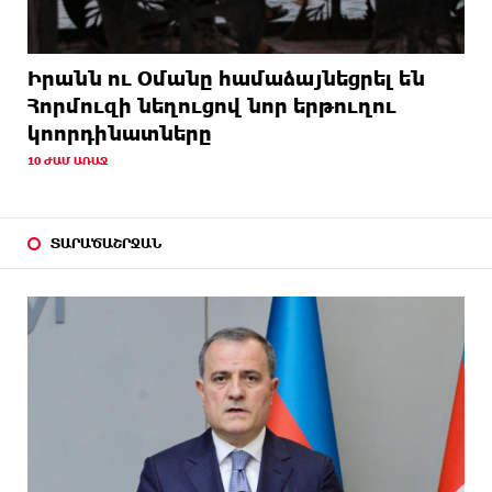
Իրանն ու Օմանը համաձայնեցրել են
Հորմուզի նեղուցով նոր երթուղու
կոորդինատները
10 ԺԱՄ ԱՌԱՋ
ՏԱՐԱԾԱՇՐՋԱՆ