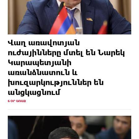
Վաղ առավոտյան
ուժայինները մտել են Նարեկ
Կարապետյանի
առանձնատուն և
խուզարկություններ են
անցկացնում
6 ՕՐ ԱՌԱՋ