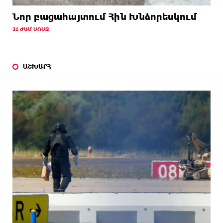
Նոր բացահայտում Հին Խնձորեսկում
21 ԺԱՄ ԱՌԱՋ
ԱՇԽԱՐՀ