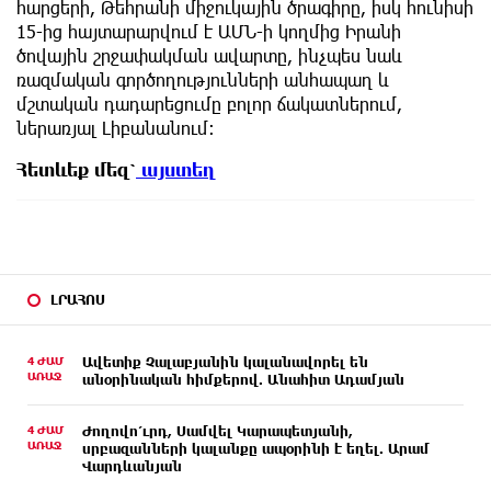
հարցերի, Թեհրանի միջուկային ծրագիրը, իսկ հունիսի
15-ից հայտարարվում է ԱՄՆ-ի կողմից Իրանի
ծովային շրջափակման ավարտը, ինչպես նաև
ռազմական գործողությունների անհապաղ և
մշտական դադարեցումը բոլոր ճակատներում,
ներառյալ Լիբանանում։
Հետևեք
մեզ՝
այստեղ
ԼՐԱՀՈՍ
4 ԺԱՄ
Ավետիք Չալաբյանին կալանավորել են
ԱՌԱՋ
անօրինական հիմքերով. Անահիտ Ադամյան
4 ԺԱՄ
Ժողովո՛ւրդ, Սամվել Կարապետյանի,
ԱՌԱՋ
սրբազանների կալանքը ապօրինի է եղել. Արամ
Վարդևանյան