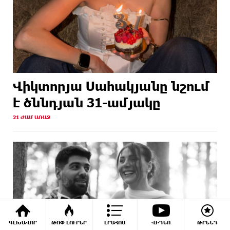
Վիկտորյա Սահակյանը նշում
է ծննդյան 31-ամյակը
21 ԺԱՄ ԱՌԱՋ
ԳԼԽԱՎՈՐ
ԹՈՓ ԼՈՒՐԵՐ
ԼՐԱՀՈՍ
ՎԻԴԵՈ
ԹՐԵՆԴ