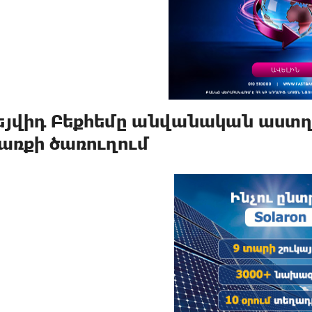
եյվիդ Բեքհեմը անվանական աստղ 
առքի ծառուղում