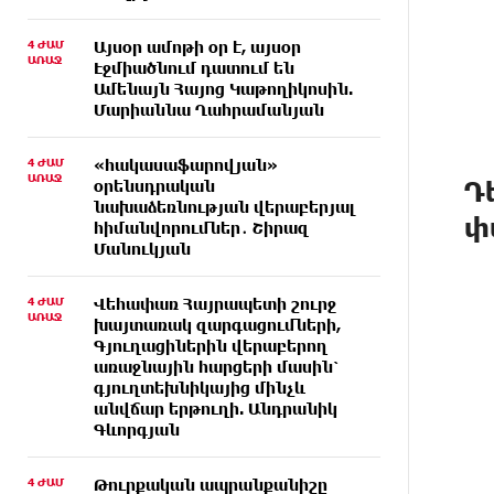
4 ԺԱՄ
Այսօր ամոթի օր է, այսօր
ԱՌԱՋ
Էջմիածնում դատում են
Ամենայն Հայոց Կաթողիկոսին.
Մարիաննա Ղահրամանյան
4 ԺԱՄ
«հակասաֆարովյան»
ԱՌԱՋ
Դ
օրենսդրական
նախաձեռնության վերաբերյալ
փ
հիմանվորումներ․ Շիրազ
Մանուկյան
4 ԺԱՄ
Վեհափառ Հայրապետի շուրջ
ԱՌԱՋ
խայտառակ զարգացումների,
Գյուղացիներին վերաբերող
առաջնային հարցերի մասին՝
գյուղտեխնիկայից մինչև
անվճար երթուղի. Անդրանիկ
Գևորգյան
4 ԺԱՄ
Թուրքական ապրանքանիշը