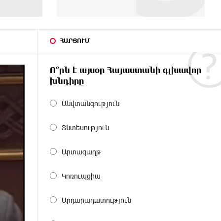
ՀԱՐՑՈՒՄ
Ո՞րն է այսօր Հայաստանի գլխավոր
խնդիրը
Անվտանգություն
Տնտեսություն
Արտագաղթ
Կոռուպցիա
Արդարադատություն