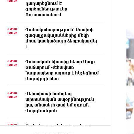
ԱՌԱՋ
դադարեցնում է
գործունեությունը
Ռուսաստանում
3 ԺԱՄ
Դանակահարություն՝ Մասիսի
ԱՌԱՋ
գազալցակայաններից մեկի
մոտ. կասկածյալը ձերբակալվել
է
3 ԺԱՄ
Դատական նիստից հետո Մայր
ԱՌԱՋ
Տաճարում Վեհափառ
Հայրապետը աղոթք է հնչեցնում
ժողովրդի հետ
3 ԺԱՄ
Վեհափառի հանդեպ
ԱՌԱՋ
տիտանական ապօրինություն
կա, անասելի ցավ եմ զգում.
Վարդևանյան
3 ԺԱՄ
Արժանապատիվ դատավորը
ԱՌԱՋ
ինքնաբացարկ հայտնեց և