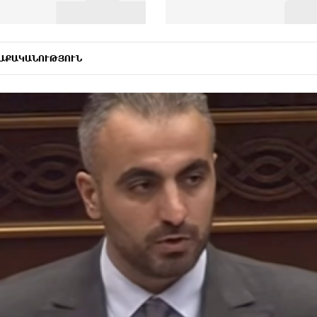
ԱՔԱԿԱՆՈՒԹՅՈՒՆ