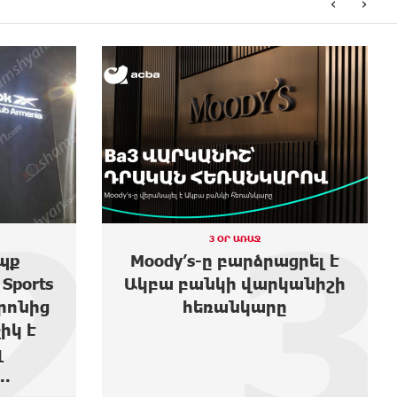
‹
›
3
ՕՐ ԱՌԱՋ
2 ՕՐ ԱՌԱՋ
 բարձրացրել է
Առաջին ելույթս Ազգայ
կի վարկանիշի
ժողովում․ Մամիկոն
անկարը
Ասլանյան