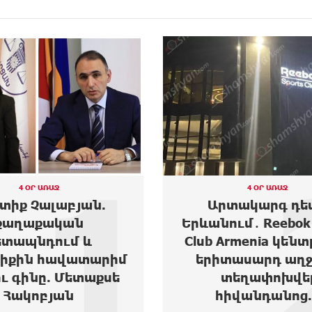
2
4 ՕՐ ԱՌԱՋ
3 
Արտակարգ դեպք
Moody’s-ը
Երևանում․ Reebok Sports
Ակբա բան
Club Armenia կենտրոնից
հեռ
երիտասարդ աղջիկ է
տեղափոխվել
հիվանդանոց...