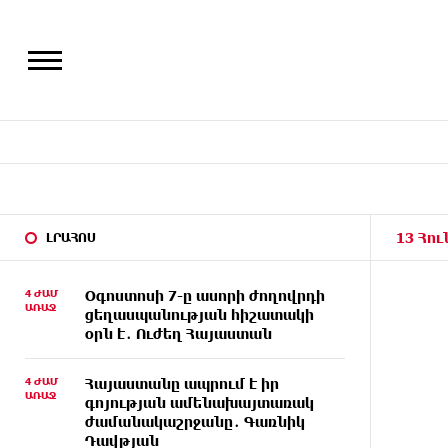
13 Հու
ԼՐԱՀՈՍ
4 ԺԱՄ
Օգոստոսի 7-ը ասորի ժողովրդի
ԱՌԱՋ
ցեղասպանության հիշատակի
օրն է․ Ուժեղ Հայաստան
4 ԺԱՄ
Հայաստանը ապրում է իր
ԱՌԱՋ
գոյության ամենախայտառակ
ժամանակաշրջանը․ Գառնիկ
Դավթյան