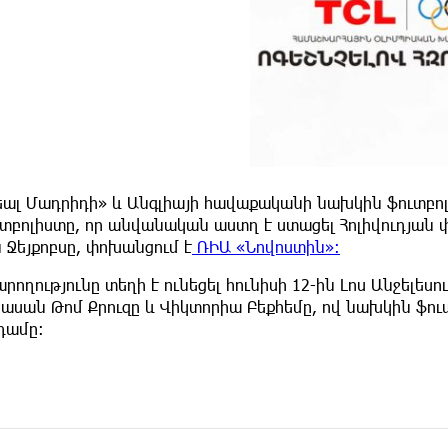
եալ Մադրիդի» և Անգլիայի հավաքականի նախկին ֆուտբոլի
տբոլիստը, որ անվանական աստղ է ստացել Հոլիվուդյան փ
 Ջեյքոբսը, փոխանցում է
ՌԻԱ «Նովոստին»։
րողությունը տեղի է ունեցել հունիսի 12-ին Լոս Անջելե
ասան Թոմ Քրուզը և Վիկտորիա Բեքհեմը, ով նախկին ֆուտբ
դամը: