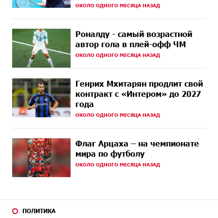
При поддержке Ucom в спортивной школе Вайка
ОКОЛО ОДНОГО МЕСЯЦА НАЗАД
НАЗАД
установлена солнечная электростанция мощностью
15 кВт
Роналду - самый возрастной
15 ДНЕЙ
Новые финансовые навыки на «Давидбекских
автор гола в плей-офф ЧМ
НАЗАД
играх»: Idram&IDBank
ОКОЛО ОДНОГО МЕСЯЦА НАЗАД
16 ДНЕЙ
Кругом война. А вас вводят в заблуждение. Аршак
НАЗАД
Карапетян
Генрих Мхитарян продлит свой
контракт с «Интером» до 2027
17 ДНЕЙ
Центр продаж и обслуживания Ucom в Егварде
года
НАЗАД
возобновил работу по новому адресу — ул.
ОКОЛО ОДНОГО МЕСЯЦА НАЗАД
Ереванян, 3/47
20 ДНЕЙ
До 25% idcoin-ов при покупке авиабилетов Flyone:
Флаг Арцаха – на чемпионате
НАЗАД
Idram&IDBank
мира по футболу
ОКОЛО ОДНОГО МЕСЯЦА НАЗАД
20 ДНЕЙ
Ucom и Microsoft Innovation Center помогают
НАЗАД
школьникам развивать навыки кибербезопасности
21 ДНЕЙ
При поддержке Ucom в Шенаване установлена
НАЗАД
солнечная станция мощностью 10 кВт
ПОЛИТИКА