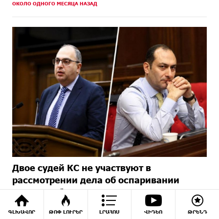
ОКОЛО ОДНОГО МЕСЯЦА НАЗАД
Двое судей КС не участвуют в
рассмотрении дела об оспаривании
итогов выборов
ОКОЛО ОДНОГО МЕСЯЦА НАЗАД
ԳԼԽԱՎՈՐ
ԹՈՓ ԼՈՒՐԵՐ
ԼՐԱՀՈՍ
ՎԻԴԵՈ
ԹՐԵՆԴ