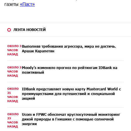
газеты
«Паст»
ЛЕНТА НОВОСТЕЙ
ОКОЛО 3
Выполняя требования агрессора, мира не достичь.
ЧАСОВ
Аршак Карапетян
НАЗАД
ОКОЛО 3
Moody’s изменило прогноз по рейтингам IDBank на
ЧАСОВ
позитивный
НАЗАД
ОКОЛО
IDBank представляет новую карту Mastercard World с
21
преимуществами для путешествий и специальной
ЧАСОВ
акцией
НАЗАД
ОКОЛО
Ucom и FPWC обеспечат круглосуточный мониторинг
23
дикой природы в Гнишике с помощью солнечной
ЧАСОВ
энергии
НАЗАД