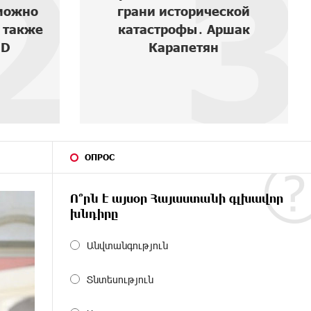
2
3
можно
грани исторической
 также
катастрофы․ Аршак
ID
Карапетян
ОПРОС
Ո՞րն է այսօր Հայաստանի գլխավոր
խնդիրը
Անվտանգություն
Տնտեսություն