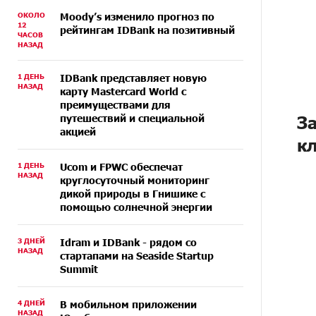
ОКОЛО
Moody’s изменило прогноз по
12
рейтингам IDBank на позитивный
ЧАСОВ
НАЗАД
1 ДЕНЬ
IDBank представляет новую
НАЗАД
карту Mastercard World с
преимуществами для
путешествий и специальной
З
акцией
к
1 ДЕНЬ
Ucom и FPWC обеспечат
НАЗАД
круглосуточный мониторинг
дикой природы в Гнишике с
помощью солнечной энергии
3 ДНЕЙ
Idram и IDBank - рядом со
НАЗАД
стартапами на Seaside Startup
Summit
4 ДНЕЙ
В мобильном приложении
НАЗАД