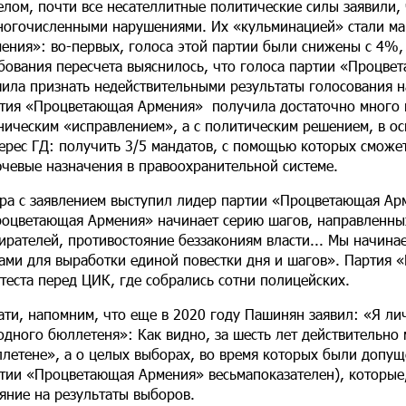
елом, почти все несателлитные политические силы заявили,
ногочисленными нарушениями. Их «кульминацией» стали ма
ения»: во-первых, голоса этой партии были снижены с 4%, 
бования пересчета выяснилось, что голоса партии «Процв
ила признать недействительными результаты голосования на
тия «Процветающая Армения» получила достаточно много го
ническим «исправлением», а с политическим решением, в о
ерес ГД: получить 3/5 мандатов, с помощью которых сможе
чевые назначения в правоохранительной системе.
ра с заявлением выступил лидер партии «Процветающая Арме
оцветающая Армения» начинает серию шагов, направленных
ирателей, противостояние беззакониям власти... Мы начина
ами для выработки единой повестки дня и шагов». Партия
теста перед ЦИК, где собрались сотни полицейских.
ати, напомним, что еще в 2020 году Пашинян заявил: «Я ли
одного бюллетеня»: Как видно, за шесть лет действительно 
летене», а о целых выборах, во время которых были допу
тии «Процветающая Армения» весьмапоказателен), которые,
яние на результаты выборов.