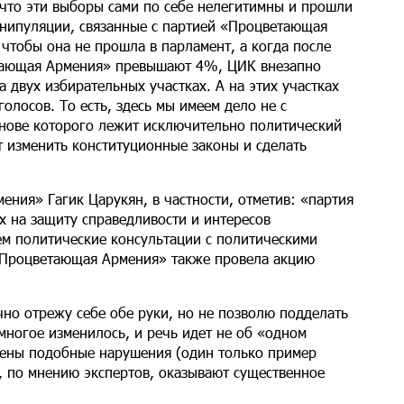
 что эти выборы сами по себе нелегитимны и прошли
нипуляции, связанные с партией «Процветающая
чтобы она не прошла в парламент, а когда после
етающая Армения» превышают 4%, ЦИК внезапно
 двух избирательных участках. А на этих участках
лосов. То есть, здесь мы имеем дело не с
снове которого лежит исключительно политический
т изменить конституционные законы и сделать
ния» Гагик Царукян, в частности, отметив: «партия
 на защиту справедливости и интересов
ем политические консультации с политическими
 «Процветающая Армения» также провела акцию
чно отрежу себе обе руки, но не позволю подделать
многое изменилось, и речь идет не об «одном
щены подобные нарушения (один только пример
 по мнению экспертов, оказывают существенное