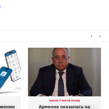
»
‹
›
ОКОЛО 9 ЧАСОВ НАЗАД
ожении
Армения оказалась на