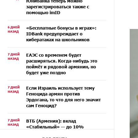
Юнибанка теперь можно
зарегистрироваться также с
помощью imID
6 ДНЕЙ
«Бесплатные бонусы в играх»:
НАЗАД
IDBank предупреждает о
кибератаках на школьников
7 ДНЕЙ
ЕАЭС со временем будет
НАЗАД
расширяться. Когда-нибудь это
поймёт и рядовой армянин, но
будет уже поздно
7 ДНЕЙ
Если Израиль использует тему
НАЗАД
Геноцида армян против
Эрдогана, то что для него значит
сам Геноцид?
7 ДНЕЙ
ВТБ (Армения): вклад
НАЗАД
«Стабильный» — до 10%
годовых и оформление в