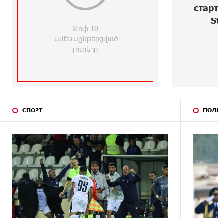
0
старт
27 ДНЕЙ
Станьте акционером Юнибанка и
S
НАЗАД
воспользуйтесь выгодным
Թոփ 10
инвестиционным предложением
ամենաընթերցված
լուրերը
28 ДНЕЙ
IDBank предупреждает о
НАЗАД
мошеннических звонках от имени
пенсионных фондов
29 ДНЕЙ
Небольшой французский уголок
НАЗАД
в Раздане при сотрудничестве с
СПОРТ
ПОЛ
Конверс МСБ
29 ДНЕЙ
Предателя Пашиняна нужно
НАЗАД
скинуть с трона. Аршак Карапетян
29 ДНЕЙ
Зачем Пашинян полетел в
НАЗАД
Россию?․ Аршак Карапетян
29 ДНЕЙ
Глава МИД Иордании:
НАЗАД
Подписание мирного соглашения