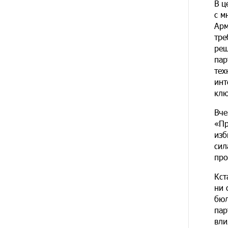
В ц
с м
17 ДНЕЙ
Кругом война. А вас вводят в
Арм
НАЗАД
заблуждение. Аршак Карапетян
тре
реш
18 ДНЕЙ
Центр продаж и обслуживания
пар
НАЗАД
Ucom в Егварде возобновил
тех
работу по новому адресу — ул.
инт
Ереванян, 3/47
клю
21 ДНЕЙ
До 25% idcoin-ов при покупке
Вче
НАЗАД
авиабилетов Flyone:
«Пр
Idram&IDBank
изб
сил
21 ДНЕЙ
Ucom и Microsoft Innovation
про
НАЗАД
Center помогают школьникам
развивать навыки
Кст
кибербезопасности
ни 
бюл
пар
22 ДНЕЙ
При поддержке Ucom в Шенаване
НАЗАД
установлена солнечная станция
вли