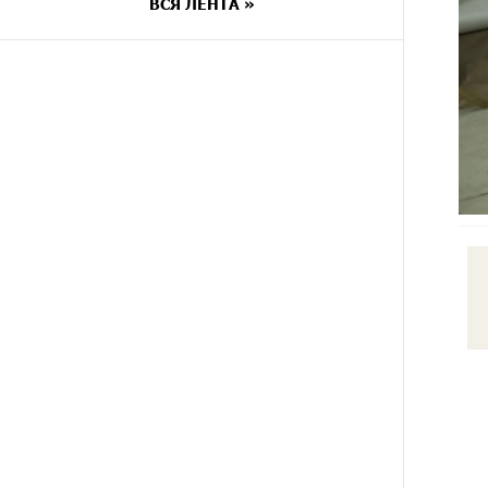
мобильном приложении
ВСЯ ЛЕНТА »
7 ДНЕЙ
Платформа Rate.Trading на
НАЗАД
Seaside Startup Summit: IDBank
представил инновационное
решение
9 ДНЕЙ
Состоялось открытие
НАЗАД
Khachaturian Rooftop при
поддержке IDBank
9 ДНЕЙ
Пашинян ты упустил свой шанс
НАЗАД
уйти спокойно. Аршак Карапетян
10 ДНЕЙ
Обновленный Центр продаж и
НАЗАД
обслуживания Ucom открылся по
адресу ул. Шаумяна, 24/2 в
Арарате
10 ДНЕЙ
Никогда Нагорный Карабах не
НАЗАД
был в составе независимого