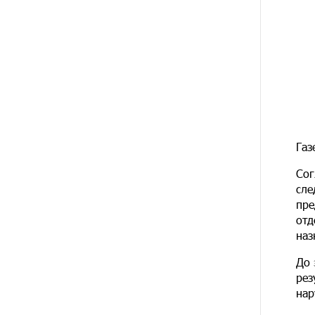
Азербайджана. Аршак Карапетян
12 ДНЕЙ
Бывший премьер-министр
НАЗАД
Словакии обратился к президенту
страны с просьбой содействовать
освобождению армянских
заключенных, осужденных в
Азербайджане
Газ
15 ДНЕЙ
Против кого вооружается
НАЗАД
Азербайджан? Аршак Карапетян
Сог
сле
15 ДНЕЙ
При поддержке Ucom в
пре
НАЗАД
спортивной школе Вайка
отд
установлена солнечная
наз
электростанция мощностью 15
кВт
До 
рез
15 ДНЕЙ
Новые финансовые навыки на
нар
НАЗАД
«Давидбекских играх»:
Idram&IDBank