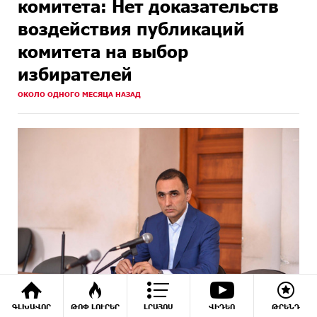
комитета: Нет доказательств
воздействия публикаций
комитета на выбор
избирателей
ОКОЛО ОДНОГО МЕСЯЦА НАЗАД
ԳԼԽԱՎՈՐ
ԹՈՓ ԼՈՒՐԵՐ
ԼՐԱՀՈՍ
ՎԻԴԵՈ
ԹՐԵՆԴ