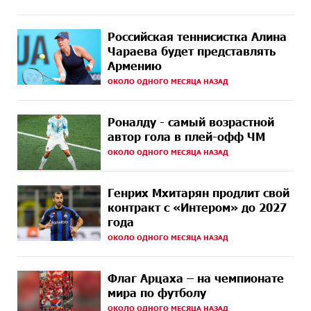
10 ДНЕЙ
Пашинян ты упустил свой шанс уйти спокойно.
НАЗАД
Аршак Карапетян
Российская теннисистка Алина
10 ДНЕЙ
Обновленный Центр продаж и обслуживания Ucom
Чараева будет представлять
НАЗАД
открылся по адресу ул. Шаумяна, 24/2 в Арарате
Армению
ОКОЛО ОДНОГО МЕСЯЦА НАЗАД
11 ДНЕЙ
Никогда Нагорный Карабах не был в составе
НАЗАД
независимого Азербайджана. Аршак Карапетян
Роналду - самый возрастной
13 ДНЕЙ
Бывший премьер-министр Словакии обратился к
автор гола в плей-офф ЧМ
НАЗАД
президенту страны с просьбой содействовать
ОКОЛО ОДНОГО МЕСЯЦА НАЗАД
освобождению армянских заключенных,
осужденных в Азербайджане
Генрих Мхитарян продлит свой
15 ДНЕЙ
Против кого вооружается Азербайджан? Аршак
контракт с «Интером» до 2027
НАЗАД
Карапетян
года
ОКОЛО ОДНОГО МЕСЯЦА НАЗАД
15 ДНЕЙ
При поддержке Ucom в спортивной школе Вайка
НАЗАД
установлена солнечная электростанция мощностью
15 кВт
Флаг Арцаха – на чемпионате
мира по футболу
16 ДНЕЙ
Новые финансовые навыки на «Давидбекских
НАЗАД
ОКОЛО ОДНОГО МЕСЯЦА НАЗАД
играх»: Idram&IDBank