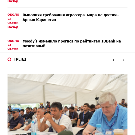
НАЗАД
ОКОЛО
Выполняя требования агрессора, мира не достичь.
23
Аршак Карапетян
ЧАСОВ
НАЗАД
ОКОЛО
Moody’s изменило прогноз по рейтингам IDBank на
24
позитивный
ЧАСОВ
НАЗАД
‹
›
ТРЕНД
2 ДНЕЙ
IDBank представляет новую карту Mastercard World с
НАЗАД
преимуществами для путешествий и специальной
акцией
2 ДНЕЙ
Ucom и FPWC обеспечат круглосуточный мониторинг
НАЗАД
дикой природы в Гнишике с помощью солнечной
энергии
4 ДНЕЙ
Idram и IDBank - рядом со стартапами на Seaside
НАЗАД
Startup Summit
4 ДНЕЙ
В мобильном приложении Юнибанка теперь можно