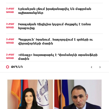
3 ԺԱՄ
Երևանյան լճում իրականացվել են մաքրման
ԱՌԱՋ
աշխատանքներ
3 ԺԱՄ
Իտալական Սիցիլիա կղզում ժայթքել է Էտնա
ԱՌԱՋ
հրաբուխը
3 ԺԱՄ
Պայթյուն՝ Իրանում․ հաղորդվում է զոհերի ու
ԱՌԱՋ
վիրավորների մասին
2 ԺԱՄ
«Ռեալը» հայտարարել է Դիոմանդեի տրանսֆերի
ԱՌԱՋ
մասին
‹
›
ԹՐԵՆԴ
2 ԺԱՄ
Վանաձորում բшխվել են «Jeep Cherokee»-ն և
ԱՌԱՋ
«Toyota Camry»-ն
2 ԺԱՄ
Մասկը մերժել է Կիևի խնդրանքը՝ օգտագործել
ԱՌԱՋ
Starlink-ը Ռուսաստանի դեմ հարվшծները
կառավարելու համար
ՄԵԿ ԺԱՄ
Երևանում և մարզերում էլեկտրաէներգիայի
ԱՌԱՋ
ընդհատումներ կլինեն