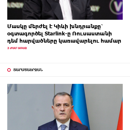
Մասկը մերժել է Կիևի խնդրանքը՝
օգտագործել Starlink-ը Ռուսաստանի
դեմ հարվшծները կառավարելու համար
2 ԺԱՄ ԱՌԱՋ
ՏԱՐԱԾԱՇՐՋԱՆ