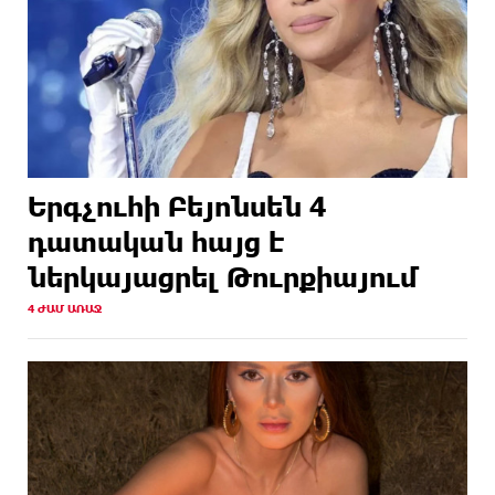
Երգչուհի Բեյոնսեն ​​4
դատական հայց է
ներկայացրել Թուրքիայում
4 ԺԱՄ ԱՌԱՋ