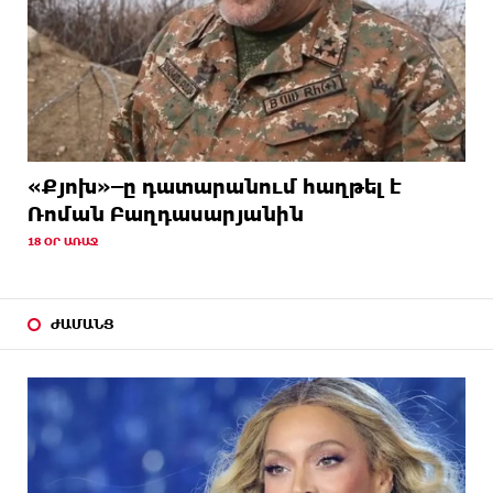
«Քյոխ»–ը դատարանում հաղթել է
Ռոման Բաղդասարյանին
18 ՕՐ ԱՌԱՋ
ԺԱՄԱՆՑ