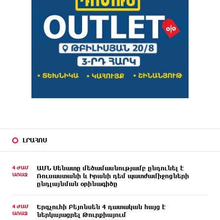
ԼՐԱՀՈՍ
4 ԺԱՄ
ԱՄՆ Սենատը մեծամասնությամբ ընդունել է
ԱՌԱՋ
Ռուսաստանի և Իրանի դեմ պատժամիջոցների
ընդլայնման օրինագիծը
4 ԺԱՄ
Երգչուհի Բեյոնսեն ​​4 դատական հայց է
ԱՌԱՋ
ներկայացրել Թուրքիայում