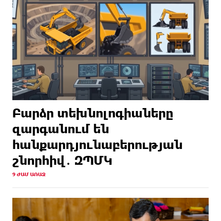
Բարձր տեխնոլոգիաները
զարգանում են
հանքարդյունաբերության
շնորհիվ․ ԶՊՄԿ
9 ԺԱՄ ԱՌԱՋ