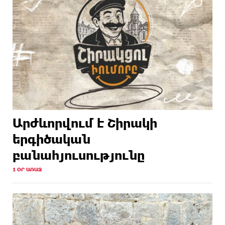
Արժևորվում է Շիրակի
երգիծական
բանահյուսությունը
1 ՕՐ ԱՌԱՋ