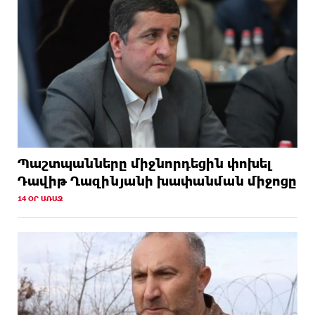
Պաշտպանները միջնորդեցին փոխել
Դավիթ Ղազինյանի խափանման միջոցը
14 ՕՐ ԱՌԱՋ