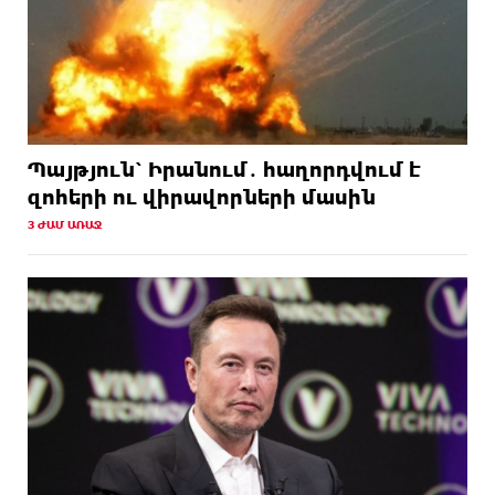
Պայթյուն՝ Իրանում․ հաղորդվում է
զոհերի ու վիրավորների մասին
3 ԺԱՄ ԱՌԱՋ