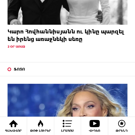
Կարո Հովհաննիսյանն ու կինը պարզել
են իրենց առաջնեկի սեռը
2 ՕՐ ԱՌԱՋ
ՖՈՏՈ
ԳԼԽԱՎՈՐ
ԹՈՓ ԼՈՒՐԵՐ
ԼՐԱՀՈՍ
ՎԻԴԵՈ
ԹՐԵՆԴ