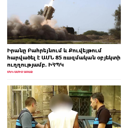
Իրանը Բահրեյնում և Քուվեյթում
hարվածել է ԱՄՆ 85 ռшզմական օբյեկտի
ուղղությամբ. ԻՀՊԿ
ՄԵԿ ԱՄԻՍ ԱՌԱՋ