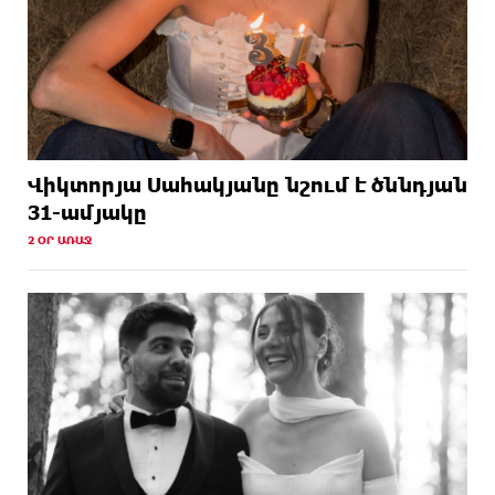
Վիկտորյա Սահակյանը նշում է ծննդյան
31-ամյակը
2 ՕՐ ԱՌԱՋ