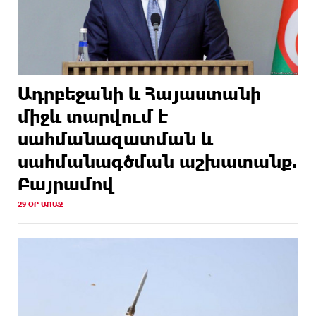
Ադրբեջանի և Հայաստանի
միջև տարվում է
սահմանազատման և
սահմանագծման աշխատանք.
Բայրամով
29 ՕՐ ԱՌԱՋ