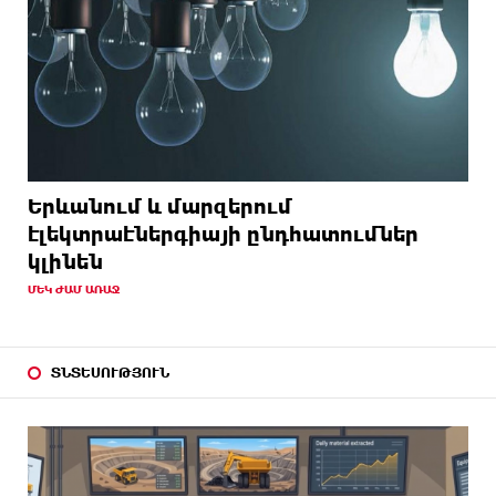
Երևանում և մարզերում
էլեկտրաէներգիայի ընդհատումներ
կլինեն
ՄԵԿ ԺԱՄ ԱՌԱՋ
ՏՆՏԵՍՈՒԹՅՈՒՆ