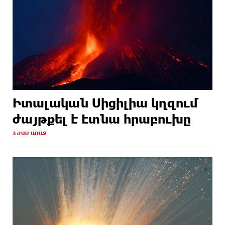
Իտալական Սիցիլիա կղզում
ժայթքել է Էտնա հրաբուխը
3 ԺԱՄ ԱՌԱՋ