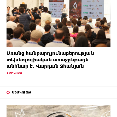
Առանց հանքարդյունաբերության
տեխնոլոգիական առաջընթացն
անհնար է․ Վարդան Ջհանյան
1 ՕՐ ԱՌԱՋ
ՄՇԱԿՈՒՅԹ