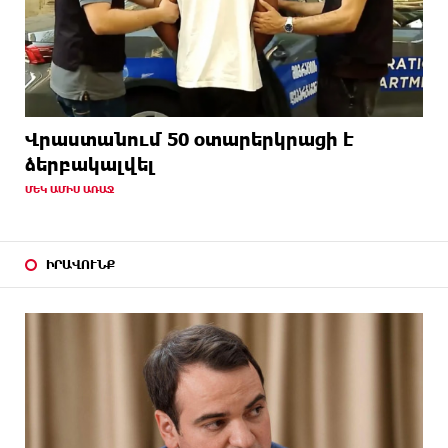
Վրաստանում 50 օտարերկրացի է
ձերբակալվել
ՄԵԿ ԱՄԻՍ ԱՌԱՋ
ԻՐԱՎՈՒՆՔ