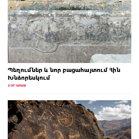
Պեղումներ և նոր բացահայտում Հին
Խնձորեսկում
2 ՕՐ ԱՌԱՋ