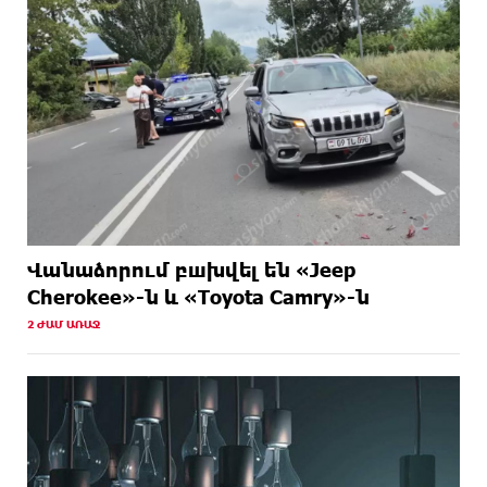
Վանաձորում բшխվել են «Jeep
Cherokee»-ն և «Toyota Camry»-ն
2 ԺԱՄ ԱՌԱՋ