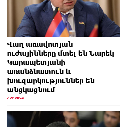
Վաղ առավոտյան
ուժայինները մտել են Նարեկ
Կարապետյանի
առանձնատուն և
խուզարկություններ են
անցկացնում
7 ՕՐ ԱՌԱՋ