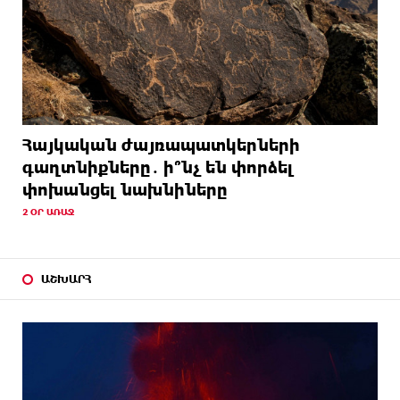
Հայկական ժայռապատկերների
գաղտնիքները․ ի՞նչ են փորձել
փոխանցել նախնիները
2 ՕՐ ԱՌԱՋ
ԱՇԽԱՐՀ