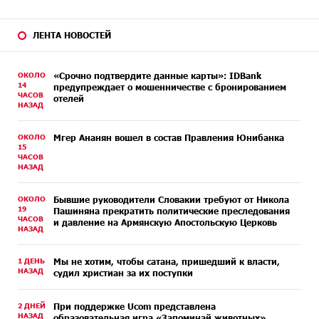
ЛЕНТА НОВОСТЕЙ
ОКОЛО
«Срочно подтвердите данные карты»: IDBank
14
предупреждает о мошенничестве с бронированием
ЧАСОВ
отелей
НАЗАД
ОКОЛО
Мгер Ананян вошел в состав Правления Юнибанка
15
ЧАСОВ
НАЗАД
ОКОЛО
Бывшие руководители Словакии требуют от Никола
19
Пашиняна прекратить политические преследования
ЧАСОВ
и давление на Армянскую Апостольскую Церковь
НАЗАД
1 ДЕНЬ
Мы не хотим, чтобы сатана, пришедший к власти,
НАЗАД
судил христиан за их поступки
2 ДНЕЙ
При поддержке Ucom представлена
НАЗАД
образовательная игра «Запоминай животных»