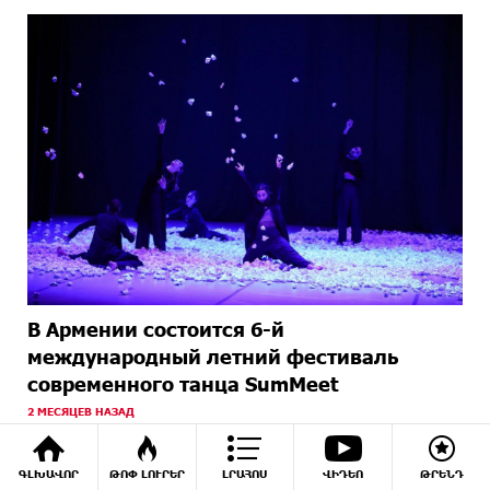
В Армении состоится 6-й
международный летний фестиваль
современного танца SumMeet
2 МЕСЯЦЕВ НАЗАД
ԳԼԽԱՎՈՐ
ԹՈՓ ԼՈՒՐԵՐ
ԼՐԱՀՈՍ
ՎԻԴԵՈ
ԹՐԵՆԴ