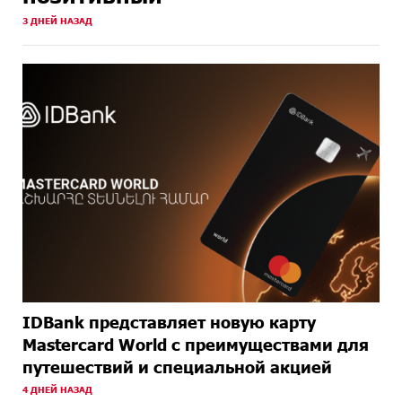
ОКОЛО
Вопрос об аресте Чалабяна дошел до Европейского
3 ДНЕЙ НАЗАД
ОДНОГО
парламента: «Паст»
МЕСЯЦА
НАЗАД
ОКОЛО
Почему стало модно «отчитывать» оппозицию, и
ОДНОГО
чего на самом деле ожидает общество? «Паст»
МЕСЯЦА
НАЗАД
IDBank представляет новую карту
Mastercard World с преимуществами для
путешествий и специальной акцией
4 ДНЕЙ НАЗАД