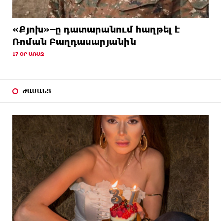
«Քյոխ»–ը դատարանում հաղթել է
Ռոման Բաղդասարյանին
17 ՕՐ ԱՌԱՋ
ԺԱՄԱՆՑ