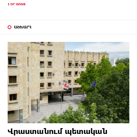
1 ՕՐ ԱՌԱՋ
ԱՇԽԱՐՀ
Վրաստանում պետական ​​