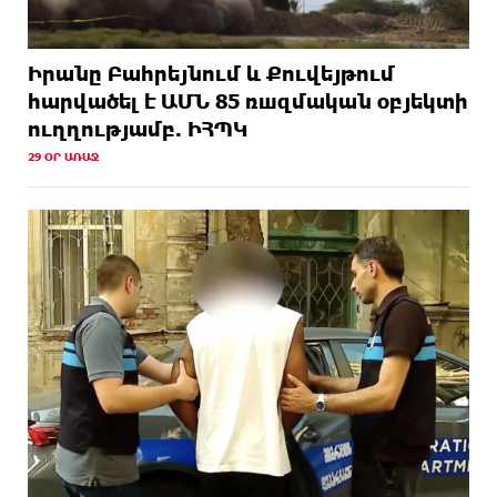
Իրանը Բահրեյնում և Քուվեյթում
hարվածել է ԱՄՆ 85 ռшզմական օբյեկտի
ուղղությամբ. ԻՀՊԿ
29 ՕՐ ԱՌԱՋ