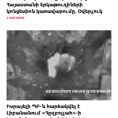
Հայաստանի երկաթուղիների
կոնցեսիոն կառավարումը. Օվերչուկ
2 ԺԱՄ ԱՌԱՋ
Իսրայելի ՊԲ-ն հարձակվել է
Լիբանանում «Հըզբոլլահ»-ի