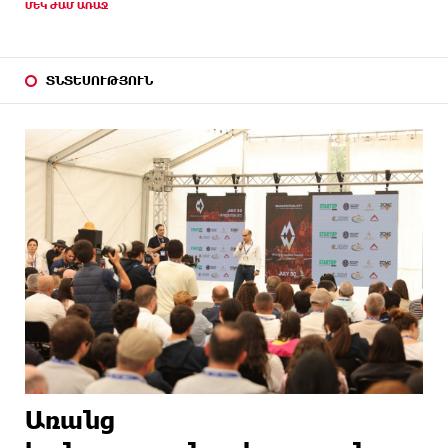
ՄԵԿ ԺԱՄ ԱՌԱՋ
ՏՆՏԵՍՈՒԹՅՈՒՆ
Առանց