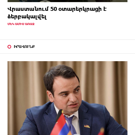
Վրաստանում 50 օտարերկրացի է
ձերբակալվել
ՄԵԿ ԱՄԻՍ ԱՌԱՋ
ԻՐԱՎՈՒՆՔ