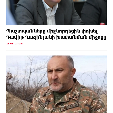
Պաշտպանները միջնորդեցին փոխել
Դավիթ Ղազինյանի խափանման միջոցը
13 ՕՐ ԱՌԱՋ