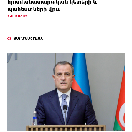
հրամանատարական կետերի և
պահեստների վրա
2 ԺԱՄ ԱՌԱՋ
ՏԱՐԱԾԱՇՐՋԱՆ