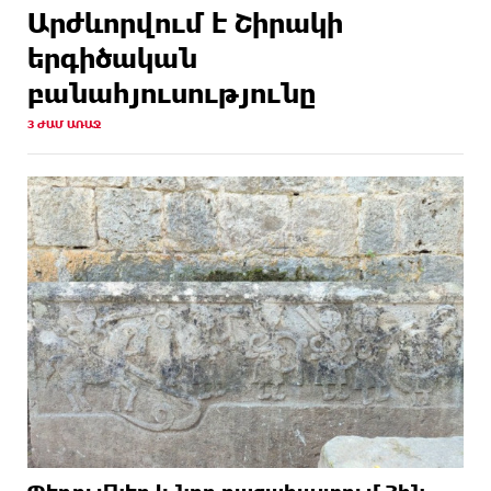
Արժևորվում է Շիրակի
երգիծական
բանահյուսությունը
3 ԺԱՄ ԱՌԱՋ