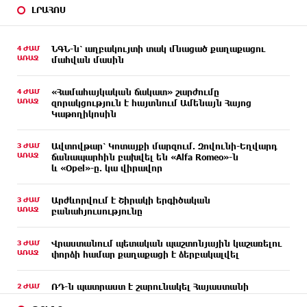
ԼՐԱՀՈՍ
4 ԺԱՄ
ՆԳՆ-ն՝ աղբակույտի տակ մնացած քաղաքացու
ԱՌԱՋ
մահվան մասին
4 ԺԱՄ
«Համահայկական ճակատ» շարժումը
ԱՌԱՋ
զորակցություն է հայտնում Ամենայն Հայոց
Կաթողիկոսին
3 ԺԱՄ
Ավտովթար՝ Կոտայքի մարզում. Զովունի-Եղվարդ
ԱՌԱՋ
ճանապարհին բախվել են «Alfa Romeo»-ն
և «Opel»-ը. կա վիրավոր
3 ԺԱՄ
Արժևորվում է Շիրակի երգիծական
ԱՌԱՋ
բանահյուսությունը
3 ԺԱՄ
Վրաստանում պետական ​​պաշտոնյային կաշառելու
ԱՌԱՋ
փորձի համար քաղաքացի է ձերբակալվել
2 ԺԱՄ
ՌԴ-ն պատրաստ է շարունակել Հայաստանի
ԱՌԱՋ
երկաթուղիների կոնցեսիոն կառավարումը.