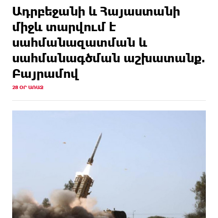
Ադրբեջանի և Հայաստանի
միջև տարվում է
սահմանազատման և
սահմանագծման աշխատանք.
Բայրամով
28 ՕՐ ԱՌԱՋ