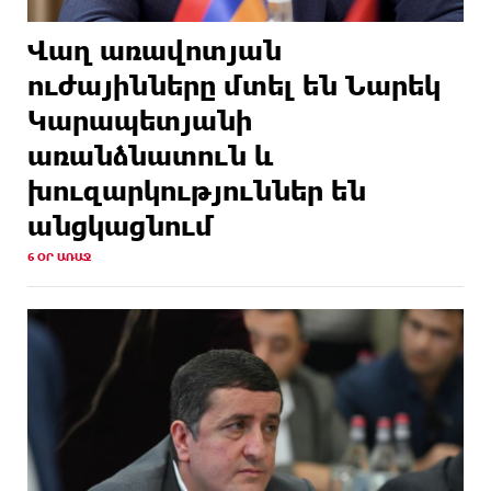
Վաղ առավոտյան
ուժայինները մտել են Նարեկ
Կարապետյանի
առանձնատուն և
խուզարկություններ են
անցկացնում
6 ՕՐ ԱՌԱՋ