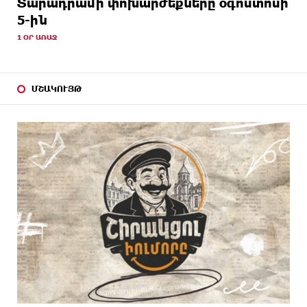
Տարադրամի փոխարժեքները օգոստոսի
5-ին
1 ՕՐ ԱՌԱՋ
ՄՇԱԿՈՒՅԹ