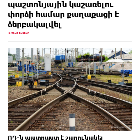
պաշտոնյային կաշառելու
փորձի համար քաղաքացի է
ձերբակալվել
3 ԺԱՄ ԱՌԱՋ
ՌԴ-ն պատրաստ է շարունակել