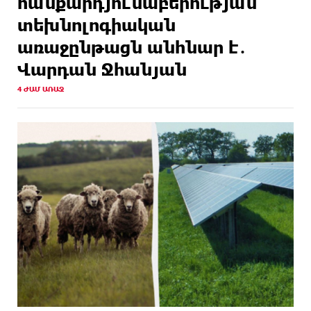
հանքարդյունաբերության
տեխնոլոգիական
առաջընթացն անհնար է․
Վարդան Ջհանյան
4 ԺԱՄ ԱՌԱՋ