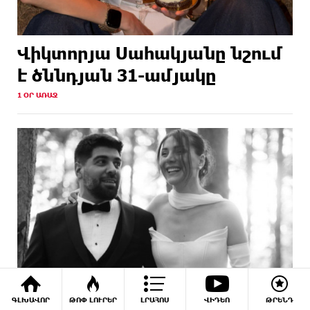
Վիկտորյա Սահակյանը նշում
է ծննդյան 31-ամյակը
1 ՕՐ ԱՌԱՋ
ԳԼԽԱՎՈՐ
ԹՈՓ ԼՈՒՐԵՐ
ԼՐԱՀՈՍ
ՎԻԴԵՈ
ԹՐԵՆԴ