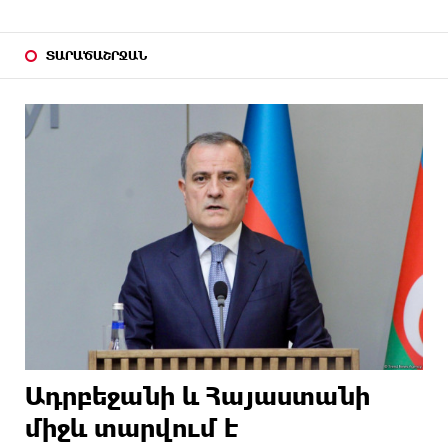
ՏԱՐԱԾԱՇՐՋԱՆ
Ադրբեջանի և Հայաստանի
միջև տարվում է