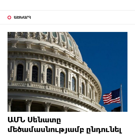
ԱՇԽԱՐՀ
ԱՄՆ Սենատը
մեծամասնությամբ ընդունել