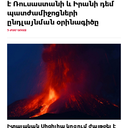
է Ռուսաստանի և Իրանի դեմ
պատժամիջոցների
ընդլայնման օրինագիծը
5 ԺԱՄ ԱՌԱՋ
Իտալական Սիցիլիա կղզում ժայթքել է