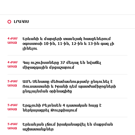
ԼՐԱՀՈՍ
4 ԺԱՄ
Երևանի և մարզերի տասնյակ հասցեներում
ԱՌԱՋ
օգոստոսի 10-ին, 11-ին, 12-ին և 13-ին գազ չի
լինելու
4 ԺԱՄ
Հայ ուշուիստները 37 մեդալ են նվաճել
ԱՌԱՋ
միջազգային մրցաշարում
5 ԺԱՄ
ԱՄՆ Սենատը մեծամասնությամբ ընդունել է
ԱՌԱՋ
Ռուսաստանի և Իրանի դեմ պատժամիջոցների
ընդլայնման օրինագիծը
5 ԺԱՄ
Երգչուհի Բեյոնսեն ​​4 դատական հայց է
ԱՌԱՋ
ներկայացրել Թուրքիայում
5 ԺԱՄ
Երևանյան լճում իրականացվել են մաքրման
ԱՌԱՋ
աշխատանքներ