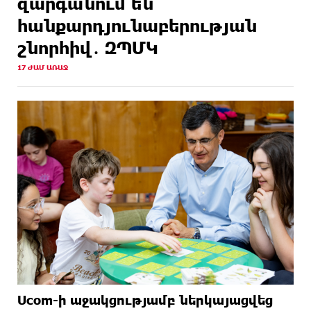
զարգանում են
հանքարդյունաբերության
շնորհիվ․ ԶՊՄԿ
17 ԺԱՄ ԱՌԱՋ
Ucom-ի աջակցությամբ ներկայացվեց