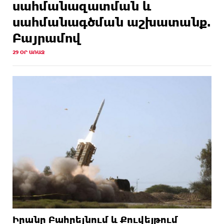
սահմանազատման և
սահմանագծման աշխատանք.
Բայրամով
29 ՕՐ ԱՌԱՋ
Իրանը Բահրեյնում և Քուվեյթում