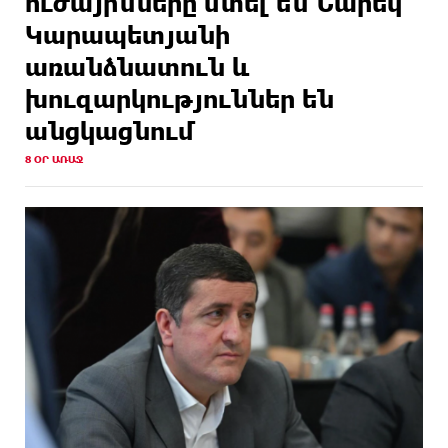
ուժայինները մտել են Նարեկ
Կարապետյանի
առանձնատուն և
խուզարկություններ են
անցկացնում
8 ՕՐ ԱՌԱՋ