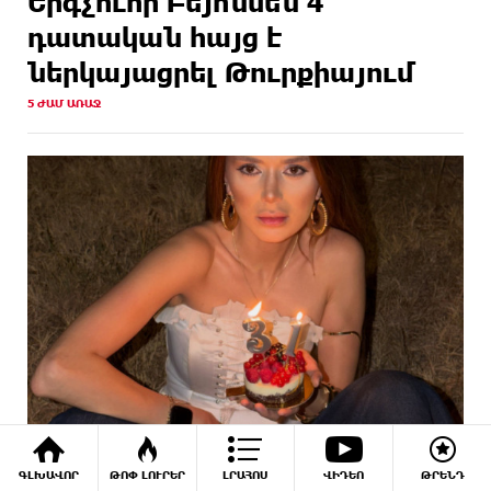
Երգչուհի Բեյոնսեն ​​4
դատական հայց է
ներկայացրել Թուրքիայում
5 ԺԱՄ ԱՌԱՋ
Վիկտորյա Սահակյանը նշում է ծննդյան
ԳԼԽԱՎՈՐ
ԹՈՓ ԼՈՒՐԵՐ
ԼՐԱՀՈՍ
ՎԻԴԵՈ
ԹՐԵՆԴ