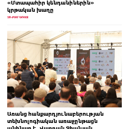
«Մտապահիր կենդանիներին»
կրթական խաղը
18 ԺԱՄ ԱՌԱՋ
Առանց հանքարդյունաբերության
տեխնոլոգիական առաջընթացն
անհնար է․ Վարդան Ջհանյան