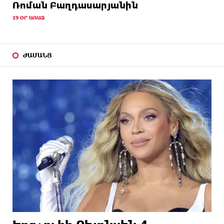
Ռոման Բաղդասարյանին
19 ՕՐ ԱՌԱՋ
ԺԱՄԱՆՑ