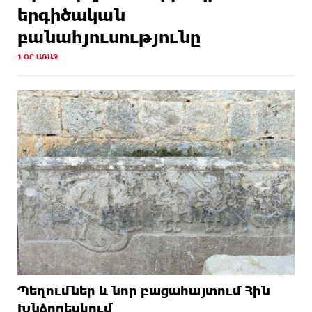
երգիծական
բանահյուսությունը
1 ՕՐ ԱՌԱՋ
Պեղումներ և նոր բացահայտում Հին
Խնձորեսկում