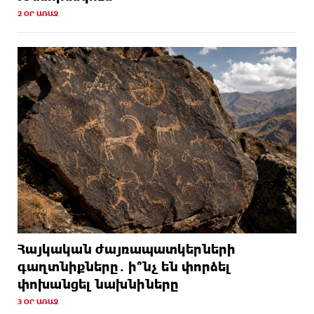
2 ՕՐ ԱՌԱՋ
Հայկական ժայռապատկերների
գաղտնիքները․ ի՞նչ են փորձել
փոխանցել նախնիները
3 ՕՐ ԱՌԱՋ