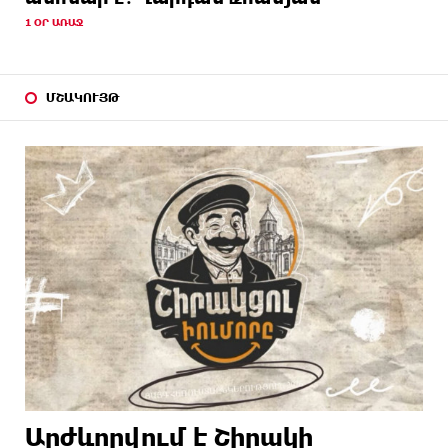
1 ՕՐ ԱՌԱՋ
ՄՇԱԿՈՒՅԹ
Արժևորվում է Շիրակի