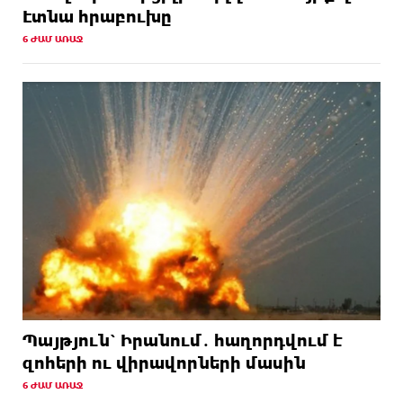
Էտնա հրաբուխը
6 ԺԱՄ ԱՌԱՋ
Պայթյուն՝ Իրանում․ հաղորդվում է
զոհերի ու վիրավորների մասին
6 ԺԱՄ ԱՌԱՋ