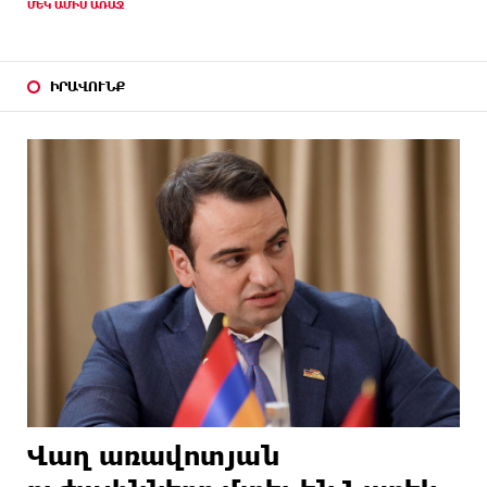
ՄԵԿ ԱՄԻՍ ԱՌԱՋ
ԻՐԱՎՈՒՆՔ
Վաղ առավոտյան