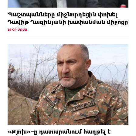
Պաշտպանները միջնորդեցին փոխել
Դավիթ Ղազինյանի խափանման միջոցը
14 ՕՐ ԱՌԱՋ
«Քյոխ»–ը դատարանում հաղթել է