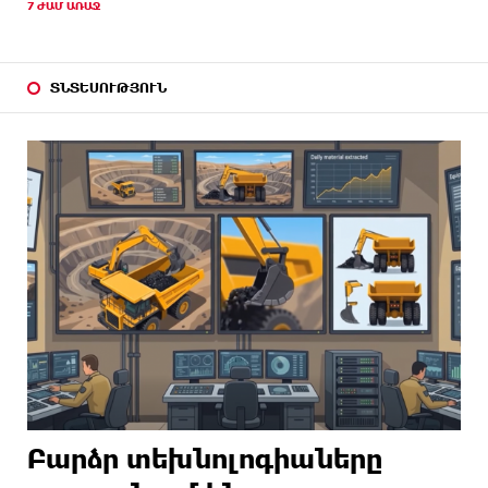
7 ԺԱՄ ԱՌԱՋ
ՏՆՏԵՍՈՒԹՅՈՒՆ
Բարձր տեխնոլոգիաները