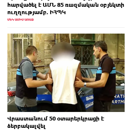
hարվածել է ԱՄՆ 85 ռшզմական օբյեկտի
ուղղությամբ. ԻՀՊԿ
ՄԵԿ ԱՄԻՍ ԱՌԱՋ
Վրաստանում 50 օտարերկրացի է
ձերբակալվել