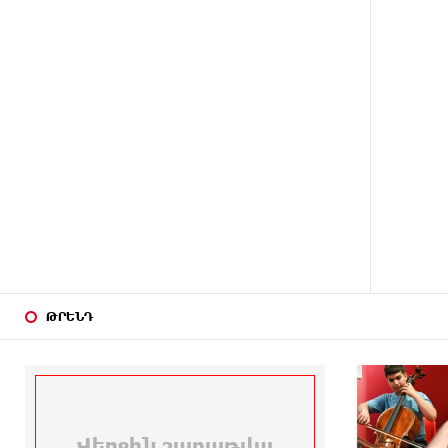
Լիբանանում «Հըզբոլլահ»-ի
հրամանատարական կետերի և
պահեստների վրա
10 ԺԱՄ
«Ռեալ Մադրիդ»-ն ու «ՌԲ
ԱՌԱՋ
Լայպցիգը» համաձայնության
են եկել Յան Դիոմանդեի
տրանսֆերի վերաբերյալ
10 ԺԱՄ
Այսօրվա կառավարությունը
ԱՌԱՋ
ուսանողներին առաջարկում է
պահանջարկ չունեցող
մասնագիտություններ. Ատոմ
Մխիթարյան
ԹՐԵՆԴ
10 ԺԱՄ
Հայրենիքը փոքրանում է մեր
ԱՌԱՋ
աչքերի առաջ․ ազգային
ողբերգություն է․ Ավետիք
Չալաբյան
11 ԺԱՄ
Սամվել Կարապետյանը
Վերջին շաբաթվա
ԱՌԱՋ