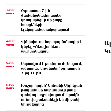
4 ԺԱՄ
Օգոստոսի 7-ին
ԱՌԱՋ
ժամանակավորապես
կդադարեցվի մի շարք
հասցեների
էլեկտրամատակարարում
Ա
4 ԺԱՄ
Վինիսիուսը նոր պայմանագիր է
ԱՌԱՋ
կնքել «Ռեալի» հետ․
Կ
պաշտոնական
5 ԺԱՄ
Սպասվում է քամու ուժգնացում,
ԱՌԱՋ
ամպրոպ․ եղանակը՝ օգոստոսի
7-ից 11-ին
5 ԺԱՄ
Խոշոր հրդեհ՝ Երևանի Սիլիկյան
ԱՌԱՋ
թաղամասի հարևանությամբ
գտնվող աղբավայրում. կրակն
ու ծուխը տեսանելի են մի քանի
կիլոմետրից