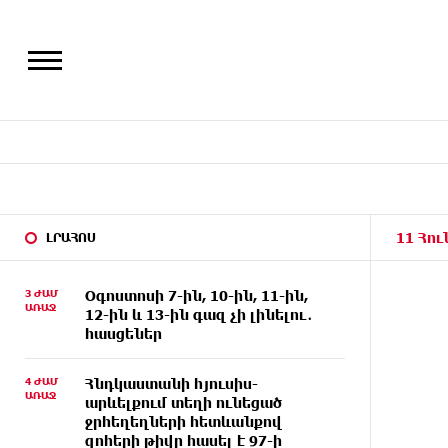
11 Հու
ԼՐԱՀՈՍ
3 ԺԱՄ
Օգոստոսի 7-ին, 10-ին, 11-ին,
ԱՌԱՋ
12-ին և 13-ին գազ չի լինելու․
հասցեներ
4 ԺԱՄ
Հնդկաստանի հյուսիս-
ԱՌԱՋ
արևելքում տեղի ունեցած
ջրհեղեղների հետևանքով
զոհերի թիվը հասել է 97-ի