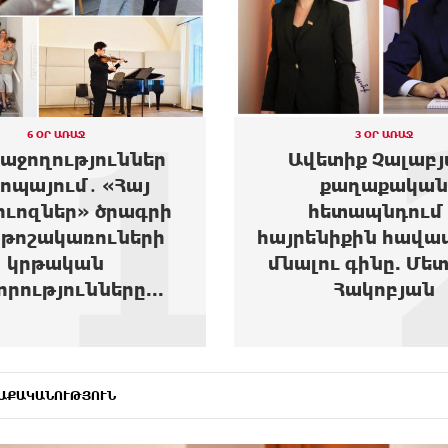
1
6 ՕՐ ԱՌԱՋ
3 ՕՐ ԱՌԱՋ
հաջողություններ
Ավետիք Չալաբյ
ոպայում․ «Հայ
քաղաքական
ուոզներ» ծրագրի
հետապնդում 
թոշակառուների
հայրենիքին հավա
կրթական
մնալու գինը. Մե
որությունները...
Հակոբյան
ԱՔԱԿԱՆՈՒԹՅՈՒՆ