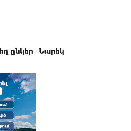
եղ ընկեր․ Նարեկ