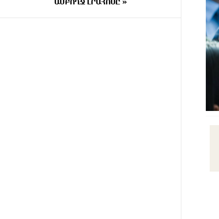
փրկարարները վարորդին դուրս
ԱՄԲՈՂՋ ԼՐԱՀՈՍԸ »
են բերել արգելափակումից
7 ԺԱՄ
Երևանում երթուղիների
ԱՌԱՋ
փոփոխություն կլինի
7 ԺԱՄ
Օգոստոսի 7-ին՝ Գարեգին Բ
ԱՌԱՋ
Ամենայն Հայոց Կաթողիկոսի
դատական նիստը
7 ԺԱՄ
ՆԳՆ-ն՝ աղբակույտի տակ
ԱՌԱՋ
մնացած քաղաքացու մահվան
մասին
7 ԺԱՄ
«Համահայկական ճակատ»
ԱՌԱՋ
շարժումը զորակցություն է
հայտնում Ամենայն Հայոց
Կաթողիկոսին
8 ԺԱՄ
Ավտովթար՝ Կոտայքի մարզում.
ԱՌԱՋ
Զովունի-Եղվարդ ճանապարհին