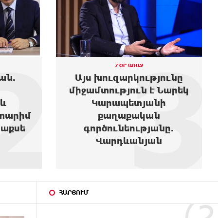
2
3
7 ՕՐ ԱՌԱՋ
ան.
Այս խուզարկությունը
միջամտություն է Նարեկ
և
Կարապետյանի
տարիմ
քաղաքական
տաքսե
գործունեությանը.
Վարդևանյան
ՀԱՐՑՈՒՄ