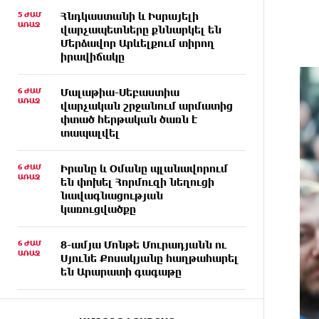
5 ԺԱՄ
Հնդկաստանի և Իսրայելի
ԱՌԱՋ
վարչապետները քննարկել են
Մերձավոր Արևելքում տիրող
իրավիճակը
6 ԺԱՄ
Մալաթիա-Սեբաստիա
ԱՌԱՋ
վարչական շրջանում արմատից
փտած հերթական ծառն է
տապալվել
6 ԺԱՄ
Իրանը և Օմանը պլանավորում
ԱՌԱՋ
են փոխել Հորմուզի նեղուցի
նավագնացության
կառուցվածքը
6 ԺԱՄ
8-ամյա Մոնթե Մուրադյանն ու
ԱՌԱՋ
Սյունե Քոսակյանը հաղթահարել
են Արարատի գագաթը
6 ԺԱՄ
Վթար Լոռու մարզում․
ԱՌԱՋ