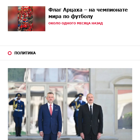
15 кВт
Флаг Арцаха – на чемпионате
мира по футболу
16 ДНЕЙ
Новые финансовые навыки на «Давидбекских
НАЗАД
ОКОЛО ОДНОГО МЕСЯЦА НАЗАД
играх»: Idram&IDBank
17 ДНЕЙ
Кругом война. А вас вводят в заблуждение. Аршак
НАЗАД
Карапетян
ПОЛИТИКА
18 ДНЕЙ
Центр продаж и обслуживания Ucom в Егварде
НАЗАД
возобновил работу по новому адресу — ул.
Ереванян, 3/47
21 ДНЕЙ
До 25% idcoin-ов при покупке авиабилетов Flyone:
НАЗАД
Idram&IDBank
21 ДНЕЙ
Ucom и Microsoft Innovation Center помогают
НАЗАД
школьникам развивать навыки кибербезопасности
22 ДНЕЙ
При поддержке Ucom в Шенаване установлена
НАЗАД
солнечная станция мощностью 10 кВт