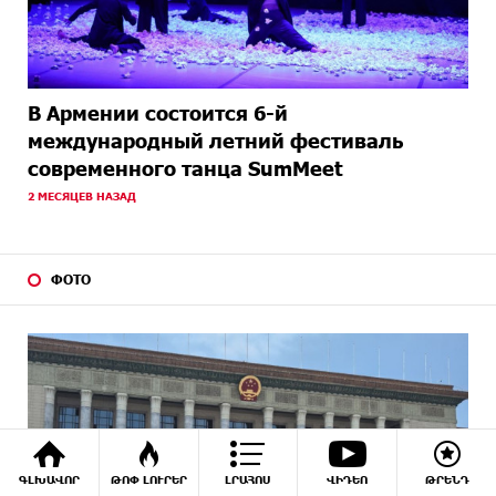
В Армении состоится 6-й
международный летний фестиваль
современного танца SumMeet
2 МЕСЯЦЕВ НАЗАД
ФОТО
ԳԼԽԱՎՈՐ
ԹՈՓ ԼՈՒՐԵՐ
ԼՐԱՀՈՍ
ՎԻԴԵՈ
ԹՐԵՆԴ