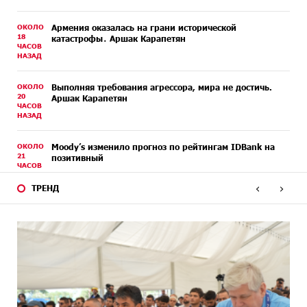
ОКОЛО
Армения оказалась на грани исторической
18
катастрофы․ Аршак Карапетян
ЧАСОВ
НАЗАД
ОКОЛО
Выполняя требования агрессора, мира не достичь.
20
Аршак Карапетян
ЧАСОВ
НАЗАД
ОКОЛО
Moody’s изменило прогноз по рейтингам IDBank на
21
позитивный
ЧАСОВ
НАЗАД
‹
›
ТРЕНД
2 ДНЕЙ
IDBank представляет новую карту Mastercard World с
НАЗАД
преимуществами для путешествий и специальной
акцией
2 ДНЕЙ
Ucom и FPWC обеспечат круглосуточный мониторинг
НАЗАД
дикой природы в Гнишике с помощью солнечной
энергии