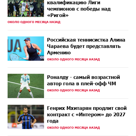
квалификацию Лиги
9 ДНЕЙ
Состоялось открытие Khachaturian Rooftop при
чемпионов с победы над
НАЗАД
поддержке IDBank
«Ригой»
ОКОЛО ОДНОГО МЕСЯЦА НАЗАД
10 ДНЕЙ
Пашинян ты упустил свой шанс уйти спокойно.
НАЗАД
Аршак Карапетян
Российская теннисистка Алина
10 ДНЕЙ
Обновленный Центр продаж и обслуживания Ucom
Чараева будет представлять
НАЗАД
открылся по адресу ул. Шаумяна, 24/2 в Арарате
Армению
ОКОЛО ОДНОГО МЕСЯЦА НАЗАД
11 ДНЕЙ
Никогда Нагорный Карабах не был в составе
НАЗАД
независимого Азербайджана. Аршак Карапетян
Роналду - самый возрастной
13 ДНЕЙ
Бывший премьер-министр Словакии обратился к
автор гола в плей-офф ЧМ
НАЗАД
президенту страны с просьбой содействовать
ОКОЛО ОДНОГО МЕСЯЦА НАЗАД
освобождению армянских заключенных,
осужденных в Азербайджане
Генрих Мхитарян продлит свой
15 ДНЕЙ
Против кого вооружается Азербайджан? Аршак
контракт с «Интером» до 2027
НАЗАД
Карапетян
года
ОКОЛО ОДНОГО МЕСЯЦА НАЗАД
15 ДНЕЙ
При поддержке Ucom в спортивной школе Вайка
НАЗАД
установлена солнечная электростанция мощностью