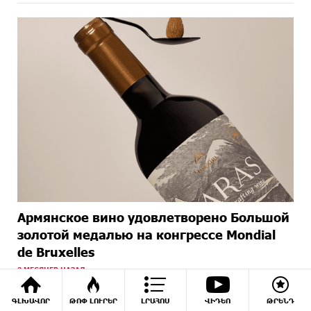
Армянское вино удовлетворено Большой
золотой медалью на конгрессе Mondial
de Bruxelles
2 МЕСЯЦЕВ НАЗАД
ԳԼԽԱՎՈՐ
ԹՈՓ ԼՈՒՐԵՐ
ԼՐԱՀՈՍ
ՎԻԴԵՈ
ԹՐԵՆԴ