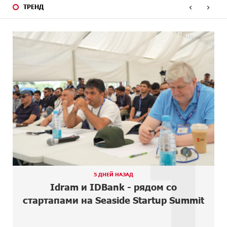
‹
›
ТРЕНД
1 ДЕНЬ
Армения оказалась на грани исторической
НАЗАД
катастрофы․ Аршак Карапетян
2 ДНЕЙ
Выполняя требования агрессора, мира не достичь.
НАЗАД
Аршак Карапетян
2 ДНЕЙ
Moody’s изменило прогноз по рейтингам IDBank на
НАЗАД
позитивный
3 ДНЕЙ
IDBank представляет новую карту Mastercard World с
НАЗАД
преимуществами для путешествий и специальной
1
акцией
3 ДНЕЙ
Ucom и FPWC обеспечат круглосуточный мониторинг
НАЗАД
дикой природы в Гнишике с помощью солнечной
энергии
5 ДНЕЙ НАЗАД
5 ДНЕЙ
Idram и IDBank - рядом со стартапами на Seaside
Idram и IDBank - рядом со
НАЗАД
Startup Summit
стартапами на Seaside Startup Summit
5 ДНЕЙ
В мобильном приложении Юнибанка теперь можно
НАЗАД
зарегистрироваться также с помощью imID