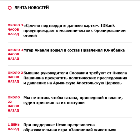
ЛЕНТА НОВОСТЕЙ
ОКОЛО 3
«Срочно подтвердите данные карты»: IDBank
ЧАСОВ
предупреждает о мошенничестве с бронированием
НАЗАД
отелей
ОКОЛО 3
Мгер Ананян вошел в состав Правления Юнибанка
ЧАСОВ
НАЗАД
ОКОЛО 2
Бывшие руководители Словакии требуют от Никола
ЧАСОВ
Пашиняна прекратить политические преследования
НАЗАД
и давление на Армянскую Апостольскую Церковь
ОКОЛО
Мы не хотим, чтобы сатана, пришедший к власти,
22
судил христиан за их поступки
ЧАСОВ
НАЗАД
1 ДЕНЬ
При поддержке Ucom представлена
НАЗАД
образовательная игра «Запоминай животных»