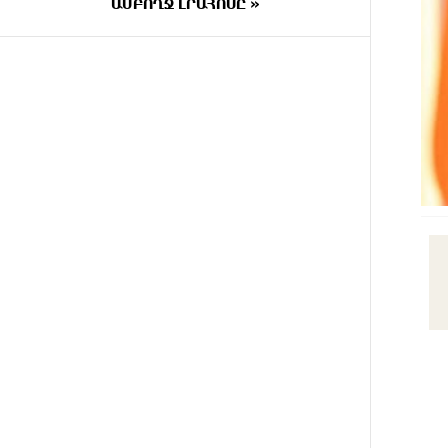
ԱՄԲՈՂՋ ԼՐԱՀՈՍԸ »
ԱՌԱՋ
9 ԺԱՄ
Արտակարգ դեպք՝ Երևանում․
ԱՌԱՋ
կոտրել են «Հույս բոլոր
մարդկանց» հիմնադրամի շենքի
պատուհաններն ու դռները
10 ԺԱՄ
Ալիևն ու Թրամփը
ԱՌԱՋ
հեռախոսազրույց են ունեցել
10 ԺԱՄ
«Ինտեր»-ը հաղթեց
ԱՌԱՋ
«Յուվենտուս»-ին
10 ԺԱՄ
Քրեական վարույթի
ԱՌԱՋ
շրջանակում անձի անձնական և
ընտանեկան կյանքին առնչվող
տվյալների անհարկի
հրապարակումն անթույլատրելի
է. ՄԻՊ
11 ԺԱՄ
Զելենսկին ու Վուչիչը քննարկել