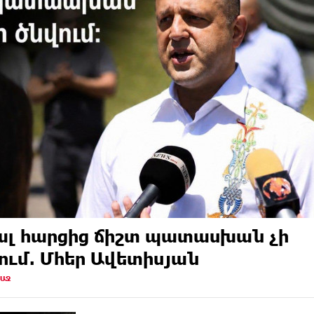
լ հարցից ճիշտ պատասխան չի
ում. Մհեր Ավետիսյան
ՌԱՋ