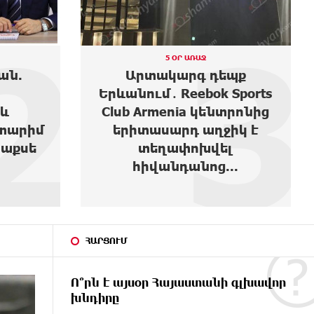
3
4
5 ՕՐ ԱՌԱՋ
պք
Ես բարեգործություն արել
Sports
եմ, երբ Նիկոլ Փաշինյանը
տրոնից
1,500 դոլարանոց բիզնես
իկ է
ուներ, սեղանների տակով
լ
վազվզո...
..
ՀԱՐՑՈՒՄ
Ո՞րն է այսօր Հայաստանի գլխավոր
խնդիրը