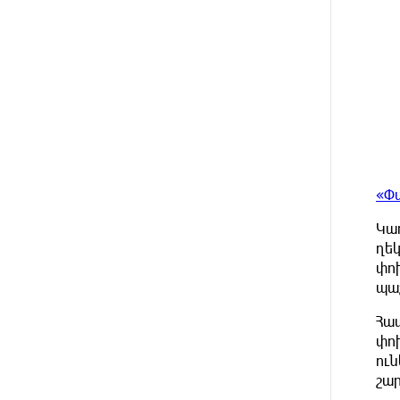
ԱՌԱՋ
են համագործակցությունն
ընդլայնելու
հնարավորությունները
11 ԺԱՄ
Հրդեհի ահազանգ Սայաթ-Նովա
ԱՌԱՋ
պողոտայում. շենքից
տարհանվել է 5 բնակիչ
11 ԺԱՄ
Ճապոնական Յակիշիմե
ԱՌԱՋ
կերամիկայի ցուցահանդեսը
«Փ
երկարաձգվել է մինչև օգոստոսի
30-ը
Կա
ղե
փո
11 ԺԱՄ
Որոնվում է նախաձեռնված
ԱՌԱՋ
քրեական վարույթի
պա
շրջանակներում
Հա
փո
12 ԺԱՄ
Փաշինյանն ու Թրամփը
ԱՌԱՋ
ուն
հեռախոսազրույց են ունեցել
շա