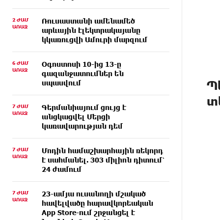
2 ԺԱՄ
Ռուսաստանի ամենամեծ
ԱՌԱՋ
արևային էլեկտրակայանը
կկառուցվի Ամուրի մարզում
6 ԺԱՄ
Օգոստոսի 10-ից 13-ը
ԱՌԱՋ
գազանջատումներ են
Պ
սպասվում
տ
7 ԺԱՄ
Գերմանիայում ցույց է
ԱՌԱՋ
անցկացվել Մերցի
կառավարության դեմ
7 ԺԱՄ
Մոդին համաշխարհային ռեկորդ
ԱՌԱՋ
է սահմանել. 303 միլիոն դիտում՝
24 ժամում
7 ԺԱՄ
23-ամյա ուսանողի մշակած
ԱՌԱՋ
հավելվածը հարավկորեական
App Store-ում շրջանցել է