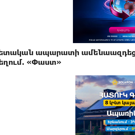
ետական ապարատի ամենաազդեցիկ
եղում. «Փաստ»