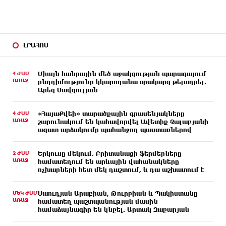
ԼՐԱՀՈՍ
4 ԺԱՄ
Միայն հանրային մեծ աջակցության պարագայում
ԱՌԱՋ
ընդդիմությունը կկարողանա օրակարգ թելադրել.
Արեգ Սավգուլյան
4 ԺԱՄ
«ՀայաՔվեի» տարածքային գրասենյակները
ԱՌԱՋ
շարունակում են կահավորվել Ավետիք Չալաբյանի
ազատ արձակումը պահանջող պաստառներով
2 ԺԱՄ
Երկուսը մեկում. Բրիտանացի ֆերմերները
ԱՌԱՋ
համատեղում են արևային վահանակները
ոչխարների հետ մեկ դաշտում, և դա աշխատում է
ՄԵԿ ԺԱՄ
Սաուդյան Արաբիան, Թուրքիան և Պակիստանը
ԱՌԱՋ
համատեղ պաշտպանության մասին
համաձայնագիր են կնքել. Արտակ Զաքարյան