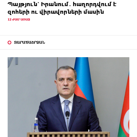
Պայթյուն՝ Իրանում․ հաղորդվում է
զոհերի ու վիրավորների մասին
12 ԺԱՄ ԱՌԱՋ
ՏԱՐԱԾԱՇՐՋԱՆ