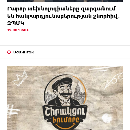
Բարձր տեխնոլոգիաները զարգանում
են հանքարդյունաբերության շնորհիվ․
ԶՊՄԿ
23 ԺԱՄ ԱՌԱՋ
ՄՇԱԿՈՒՅԹ