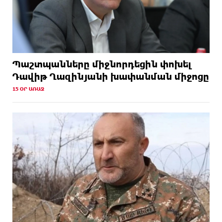
Պաշտպանները միջնորդեցին փոխել
Դավիթ Ղազինյանի խափանման միջոցը
15 ՕՐ ԱՌԱՋ