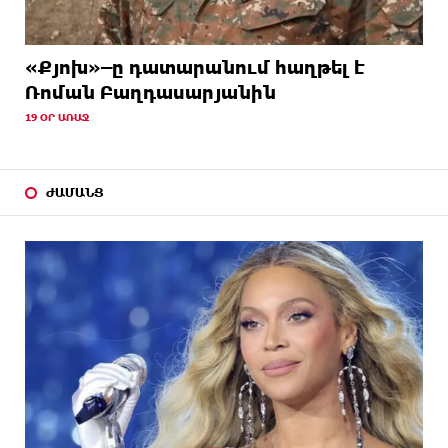
«Քյոխ»–ը դատարանում հաղթել է
Ռոման Բաղդասարյանին
19 ՕՐ ԱՌԱՋ
ԺԱՄԱՆՑ