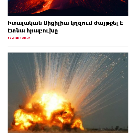
Իտալական Սիցիլիա կղզում ժայթքել է
Էտնա հրաբուխը
12 ԺԱՄ ԱՌԱՋ