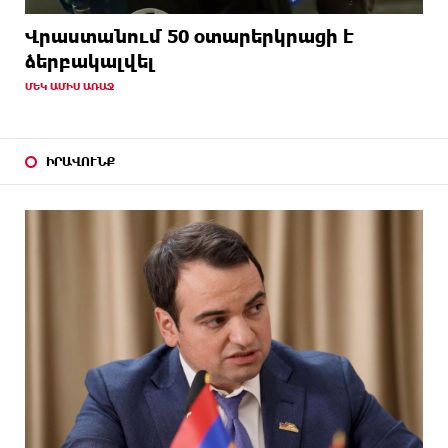
Վրաստանում 50 օտարերկրացի է
ձերբակալվել
ՄԵԿ ԱՄԻՍ ԱՌԱՋ
ԻՐԱՎՈՒՆՔ