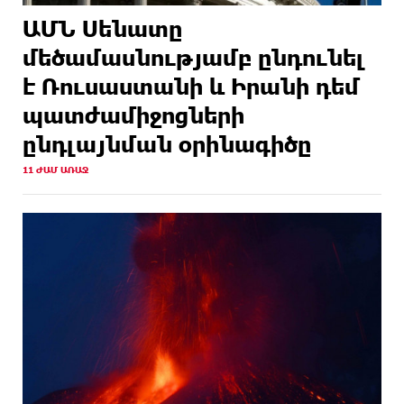
ԱՄՆ Սենատը
մեծամասնությամբ ընդունել
է Ռուսաստանի և Իրանի դեմ
պատժամիջոցների
ընդլայնման օրինագիծը
11 ԺԱՄ ԱՌԱՋ