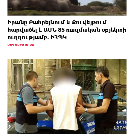
Իրանը Բահրեյնում և Քուվեյթում
hարվածել է ԱՄՆ 85 ռшզմական օբյեկտի
ուղղությամբ. ԻՀՊԿ
ՄԵԿ ԱՄԻՍ ԱՌԱՋ