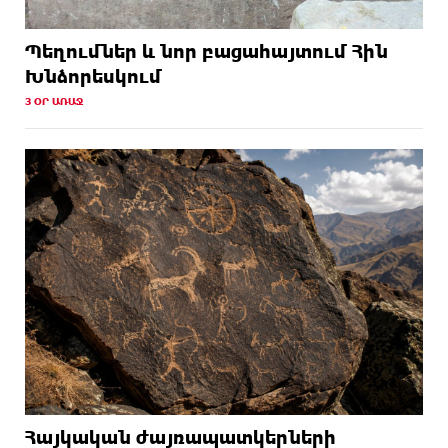
Պեղումներ և նոր բացահայտում Հին
Խնձորեսկում
3 ՕՐ ԱՌԱՋ
Հայկական ժայռապատկերների