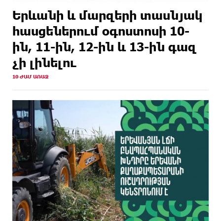
19 ԺԱՄ
«ՀայաՔվեն» կանգնած է Հայ առաքելական
Երևանի և մարզերի տասնյակ
ԱՌԱՋ
եկեղեցու պաշտպանության առաջնագծում
հասցեներում օգոստոսի 10-
19 ԺԱՄ
Սիրո, ազատության ու պարտքի մասին. Մենուա
ին, 11-ին, 12-ին և 13-ին գազ
ԱՌԱՋ
Սողոմոնյան
չի լինելու
10 ԺԱՄ ԱՌԱՋ