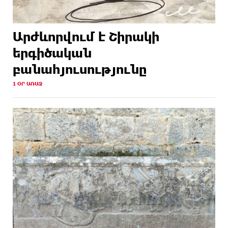
Արժևորվում է Շիրակի
երգիծական
բանահյուսությունը
1 ՕՐ ԱՌԱՋ