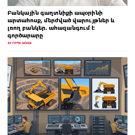
Բանկային գաղտնիքի ապօրինի
արտահոսք, մերժված վարույթներ և
լռող բանկեր. ահազանգում է
գործարարը
43 ՐՈՊԵ ԱՌԱՋ