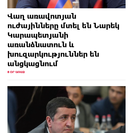
Վաղ առավոտյան
ուժայինները մտել են Նարեկ
Կարապետյանի
առանձնատուն և
խուզարկություններ են
անցկացնում
8 ՕՐ ԱՌԱՋ