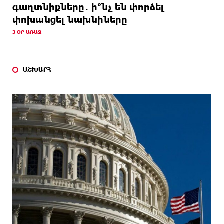
գաղտնիքները․ ի՞նչ են փորձել
փոխանցել նախնիները
3 ՕՐ ԱՌԱՋ
ԱՇԽԱՐՀ