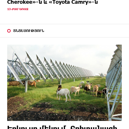
Cherokee»-ն և «Toyota Camry»-ն
13 ԺԱՄ ԱՌԱՋ
ՏՆՏԵՍՈՒԹՅՈՒՆ
Երկուսը մեկում. Բրիտանացի