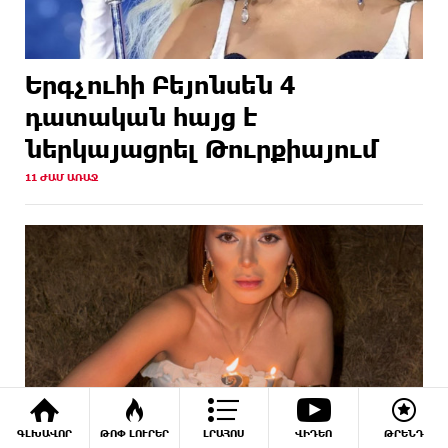
Երգչուհի Բեյոնսեն ​​4
դատական հայց է
ներկայացրել Թուրքիայում
11 ԺԱՄ ԱՌԱՋ
ԳԼԽԱՎՈՐ
ԹՈՓ ԼՈՒՐԵՐ
ԼՐԱՀՈՍ
ՎԻԴԵՈ
ԹՐԵՆԴ