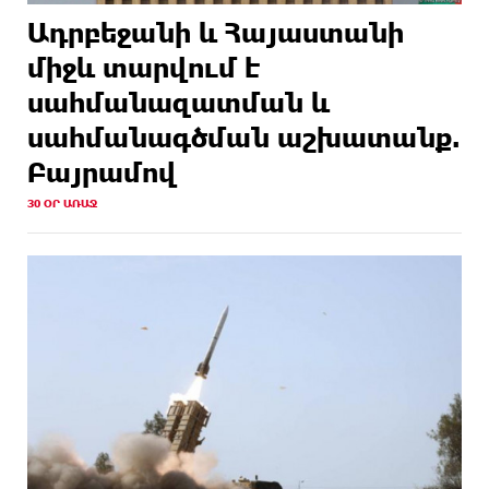
Ադրբեջանի և Հայաստանի
միջև տարվում է
սահմանազատման և
սահմանագծման աշխատանք.
Բայրամով
30 ՕՐ ԱՌԱՋ