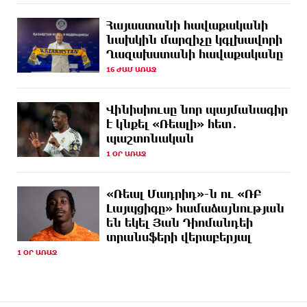
13 ԺԱՄ
Վանաձորում բшխվել են «Jeep Cherokee»-ն և
Հայաստանի հավաքականի
ԱՌԱՋ
«Toyota Camry»-ն
նախկին մարզիչը կգլխավորի
Ղազախստանի հավաքականը
13 ԺԱՄ
Մասկը մերժել է Կիևի խնդրանքը՝ օգտագործել
16 ԺԱՄ ԱՌԱՋ
ԱՌԱՋ
Starlink-ը Ռուսաստանի դեմ հարվшծները
կառավարելու համար
Վինիսիուսը նոր պայմանագիր
13 ԺԱՄ
Երևանում և մարզերում էլեկտրաէներգիայի
է կնքել «Ռեալի» հետ․
ԱՌԱՋ
ընդհատումներ կլինեն
պաշտոնական
1 ՕՐ ԱՌԱՋ
14 ԺԱՄ
Ստեփանավանում ռուս կին է փորձել ինքնասպան
ԱՌԱՋ
լինել
«Ռեալ Մադրիդ»-ն ու «ՌԲ
14 ԺԱՄ
ԵԱՏՄ֊ն չի ուզում, որ իր միջոցներով զարգանա
Լայպցիգը» համաձայնության
ԱՌԱՋ
Հայաստանի տնտեսությունը ու հետո գնա ԵՄ.
են եկել Յան Դիոմանդեի
Արշակ Կարապետյան
տրանսֆերի վերաբերյալ
1 ՕՐ ԱՌԱՋ
14 ԺԱՄ
ԱՄՆ վերաքննիչ դատարանը արգելափակել է
ԱՌԱՋ
Թրամփի 400 միլիոն դոլար արժողությամբ
Սպիտակ տան պարահանդեսային դահլիճի
նախագիծը