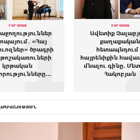
2
3 ՕՐ ԱՌԱՋ
7 ՕՐ ԱՌԱՋ
տիք Չալաբյան.
Այս խուզարկութ
քաղաքական
միջամտություն է
ետապնդում և
Կարապետյան
նիքին հավատարիմ
քաղաքակա
ւ գինը. Մետաքսե
գործունեությա
Հակոբյան
Վարդևանյա
ԱՔԱԿԱՆՈՒԹՅՈՒՆ