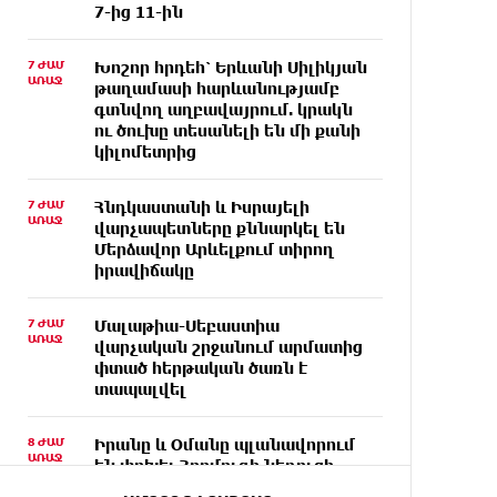
7-ից 11-ին
7 ԺԱՄ
Խոշոր հրդեհ՝ Երևանի Սիլիկյան
ԱՌԱՋ
թաղամասի հարևանությամբ
գտնվող աղբավայրում. կրակն
ու ծուխը տեսանելի են մի քանի
կիլոմետրից
7 ԺԱՄ
Հնդկաստանի և Իսրայելի
ԱՌԱՋ
վարչապետները քննարկել են
Մերձավոր Արևելքում տիրող
իրավիճակը
7 ԺԱՄ
Մալաթիա-Սեբաստիա
ԱՌԱՋ
վարչական շրջանում արմատից
փտած հերթական ծառն է
տապալվել
8 ԺԱՄ
Իրանը և Օմանը պլանավորում
ԱՌԱՋ
են փոխել Հորմուզի նեղուցի
նավագնացության