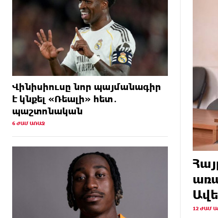
12 ԺԱՄ
Հայրենիքը փոքրանում է մեր
ԱՌԱՋ
աչքերի առաջ․ ազգային
ողբերգություն է․ Ավետիք
Չալաբյան
13 ԺԱՄ
Սամվել Կարապետյանը
ԱՌԱՋ
«ամբողջ հայության
Վինիսիուսը նոր պայմանագիր
խայտառակություն» է անվանել
է կնքել «Ռեալի» հետ․
Ամենայն Հայոց Կաթողիկոսի
պաշտոնական
նկատմամբ դատավարությունը
6 ԺԱՄ ԱՌԱՋ
13 ԺԱՄ
Մեր կրոնական զգացմունքների
ԱՌԱՋ
հետ խաղը ունենալու է
հետևանքներ․ Նարեկ
Հայ
Կարապետյան
առա
13 ԺԱՄ
Ռուսաստանի հետ խնդիրները
Ավե
ԱՌԱՋ
պետք է լուծել
դիվանագիտական
12 ԺԱՄ 
ճանապարհով․ Նարեկ