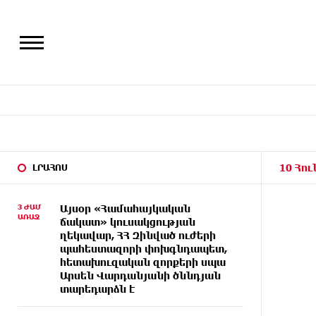
10 Հու
ԼՐԱՀՈՍ
3 ԺԱՄ
Այսօր «Համահայկական
ԱՌԱՋ
ճակատ» կուսակցության
ղեկավար, ՀՀ Զինված ուժերի
պահեստազորի փոխգնդապետ,
հետախուզական զորքերի սպա
Արսեն Վարդանյանի ծննդյան
տարեդարձն է