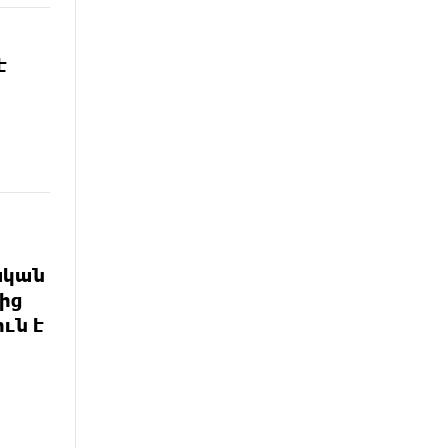
է
ական
ից
ւն է