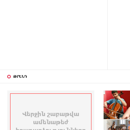
9 ԺԱՄ
«Համահայկական ճակատ»
ԱՌԱՋ
շարժումը զորակցություն է
հայտնում Ամենայն Հայոց
Կաթողիկոսին
10 ԺԱՄ
Ավտովթար՝ Կոտայքի մարզում.
ԱՌԱՋ
Զովունի-Եղվարդ ճանապարհին
բախվել են «Alfa Romeo»-ն
և «Opel»-ը. կա վիրավոր
10 ԺԱՄ
Արժևորվում է Շիրակի
ԱՌԱՋ
ԹՐԵՆԴ
երգիծական բանահյուսությունը
10 ԺԱՄ
Վրաստանում պետական ​​
ԱՌԱՋ
պաշտոնյային կաշառելու փորձի
համար քաղաքացի է
ձերբակալվել
11 ԺԱՄ
ՌԴ-ն պատրաստ է շարունակել
ԱՌԱՋ
Հայաստանի երկաթուղիների