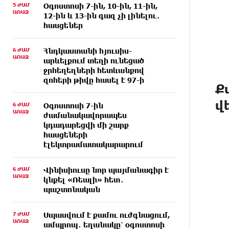
5 ԺԱՄ
Օգոստոսի 7-ին, 10-ին, 11-ին,
ԱՌԱՋ
12-ին և 13-ին գազ չի լինելու․
հասցեներ
6 ԺԱՄ
Հնդկաստանի հյուսիս-
ԱՌԱՋ
արևելքում տեղի ունեցած
ջրհեղեղների հետևանքով
զոհերի թիվը հասել է 97-ի
Ք
վ
6 ԺԱՄ
Օգոստոսի 7-ին
ԱՌԱՋ
ժամանակավորապես
կդադարեցվի մի շարք
հասցեների
էլեկտրամատակարարում
6 ԺԱՄ
Վինիսիուսը նոր պայմանագիր է
ԱՌԱՋ
կնքել «Ռեալի» հետ․
պաշտոնական
7 ԺԱՄ
Սպասվում է քամու ուժգնացում,
ԱՌԱՋ
ամպրոպ․ եղանակը՝ օգոստոսի