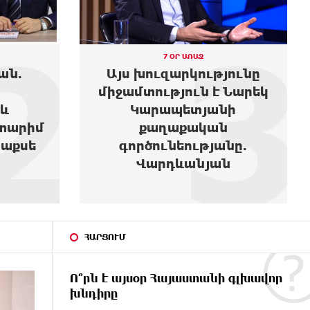
3
4
7 ՕՐ ԱՌԱՋ
յունը
Նարեկ Կարապետյանի
 Նարեկ
տնից ոչինչ չեն տարել,
ի
չէին էլ կարող տանել,
ն
իրենք էլ չգիտեն՝ ինչ են
նը.
փնտրում
ն
ՀԱՐՑՈՒՄ
Ո՞րն է այսօր Հայաստանի գլխավոր
խնդիրը