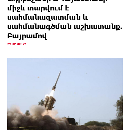
միջև տարվում է
սահմանազատման և
սահմանագծման աշխատանք.
Բայրամով
29 ՕՐ ԱՌԱՋ