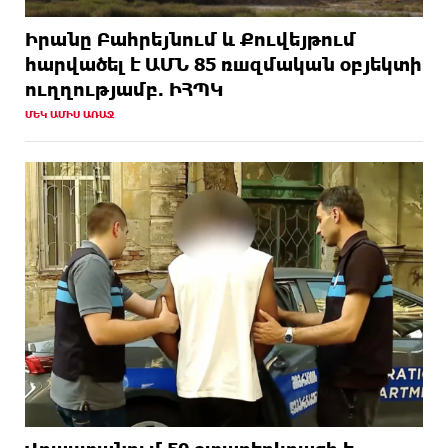
Իրանը Բահրեյնում և Քուվեյթում
hարվածել է ԱՄՆ 85 ռшզմական օբյեկտի
ուղղությամբ. ԻՀՊԿ
ՄԵԿ ԱՄԻՍ ԱՌԱՋ