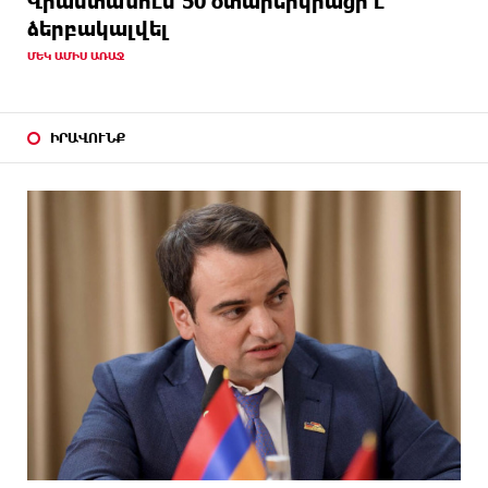
Վրաստանում 50 օտարերկրացի է
ձերբակալվել
ՄԵԿ ԱՄԻՍ ԱՌԱՋ
ԻՐԱՎՈՒՆՔ