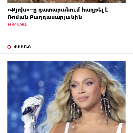
«Քյոխ»–ը դատարանում հաղթել է
Ռոման Բաղդասարյանին
18 ՕՐ ԱՌԱՋ
ԺԱՄԱՆՑ