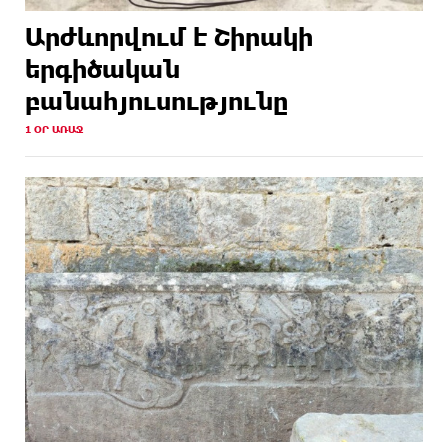
Արժևորվում է Շիրակի
երգիծական
բանահյուսությունը
1 ՕՐ ԱՌԱՋ