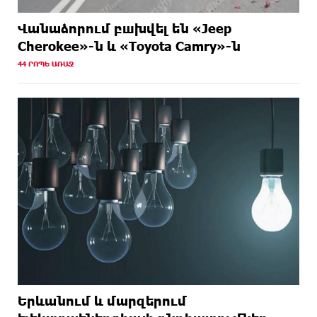
Վանաձորում բшխվել են «Jeep
Cherokee»-ն և «Toyota Camry»-ն
44 ՐՈՊԵ ԱՌԱՋ
Երևանում և մարզերում