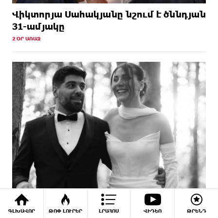
Վիկտորյա Սահակյանը նշում է ծննդյան
31-ամյակը
2 ՕՐ ԱՌԱՋ
Կարո Հովհաննիսյանն ու կինը պարզել
ԳԼԽԱՎՈՐ
ԹՈՓ ԼՈՒՐԵՐ
ԼՐԱՀՈՍ
ՎԻԴԵՈ
ԹՐԵՆԴ
են իրենց առաջնեկի սեռը