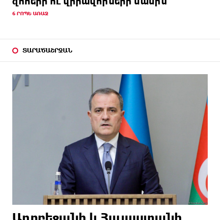
զոհերի ու վիրավորների մասին
6 ՐՈՊԵ ԱՌԱՋ
ՏԱՐԱԾԱՇՐՋԱՆ
Ադրբեջանի և Հայաստանի