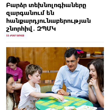
Բարձր տեխնոլոգիաները
զարգանում են
հանքարդյունաբերության
շնորհիվ․ ԶՊՄԿ
11 ԺԱՄ ԱՌԱՋ