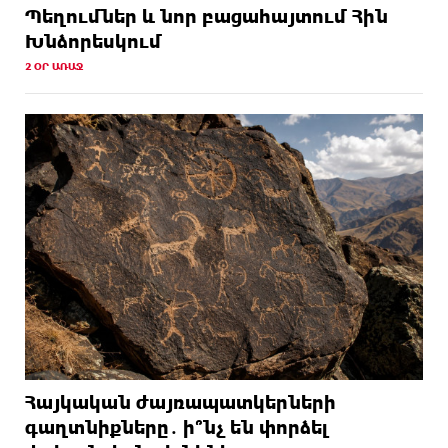
Պեղումներ և նոր բացահայտում Հին
Խնձորեսկում
2 ՕՐ ԱՌԱՋ
Հայկական ժայռապատկերների
գաղտնիքները․ ի՞նչ են փորձել