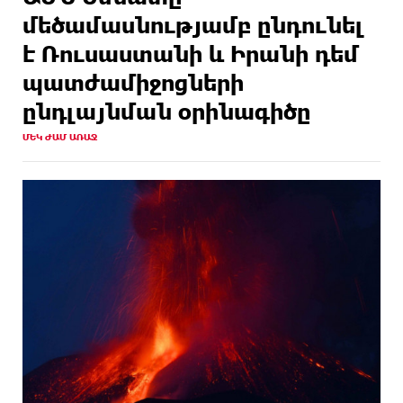
մեծամասնությամբ ընդունել
է Ռուսաստանի և Իրանի դեմ
պատժամիջոցների
ընդլայնման օրինագիծը
ՄԵԿ ԺԱՄ ԱՌԱՋ