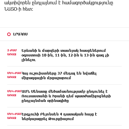
ակտիվորեն ընդլայնում է համագործակցությունը
ՆԱՏՕ-ի հետ։
ԼՐԱՀՈՍ
2 ԺԱՄ
Երևանի և մարզերի տասնյակ հասցեներում
ԱՌԱՋ
օգոստոսի 10-ին, 11-ին, 12-ին և 13-ին գազ չի
լինելու
ՄԵԿ ԺԱՄ
Հայ ուշուիստները 37 մեդալ են նվաճել
ԱՌԱՋ
միջազգային մրցաշարում
ՄԵԿ ԺԱՄ
ԱՄՆ Սենատը մեծամասնությամբ ընդունել է
ԱՌԱՋ
Ռուսաստանի և Իրանի դեմ պատժամիջոցների
ընդլայնման օրինագիծը
ՄԵԿ ԺԱՄ
Երգչուհի Բեյոնսեն ​​4 դատական հայց է
ԱՌԱՋ
ներկայացրել Թուրքիայում