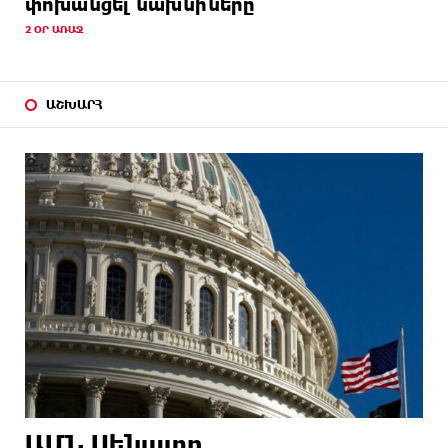
փոխանցել նախնիները
2 ՕՐ ԱՌԱՋ
ԱՇԽԱՐՀ
ԱՄՆ Սենատը