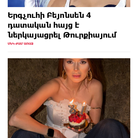
Երգչուհի Բեյոնսեն ​​4
դատական հայց է
ներկայացրել Թուրքիայում
ՄԵԿ ԺԱՄ ԱՌԱՋ