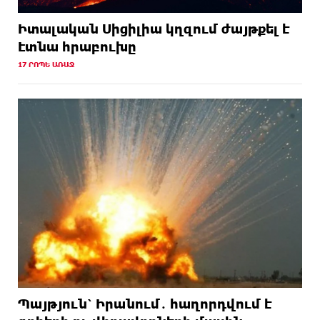
Իտալական Սիցիլիա կղզում ժայթքել է
Էտնա հրաբուխը
17 ՐՈՊԵ ԱՌԱՋ
Պայթյուն՝ Իրանում․ հաղորդվում է