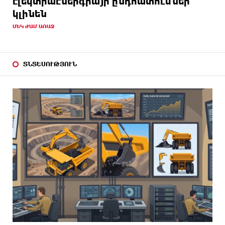
էլեկտրաէներգիայի ընդհատումներ
կլինեն
ՄԵԿ ԺԱՄ ԱՌԱՋ
ՏՆՏԵՍՈՒԹՅՈՒՆ