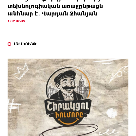
տեխնոլոգիական առաջընթացն
անհնար է․ Վարդան Ջհանյան
1 ՕՐ ԱՌԱՋ
ՄՇԱԿՈՒՅԹ