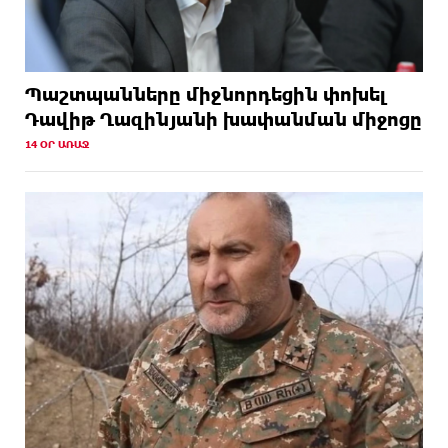
Պաշտպանները միջնորդեցին փոխել
Դավիթ Ղազինյանի խափանման միջոցը
14 ՕՐ ԱՌԱՋ