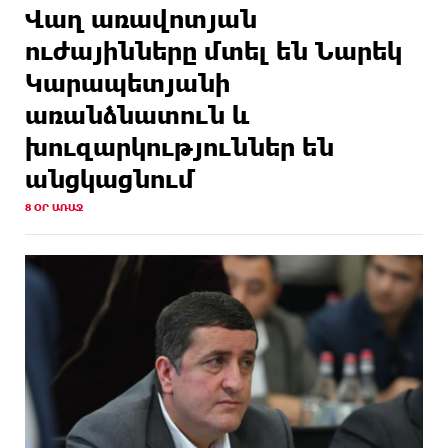
Վաղ առավոտյան
ուժայինները մտել են Նարեկ
Կարապետյանի
առանձնատուն և
խուզարկություններ են
անցկացնում
8 ՕՐ ԱՌԱՋ