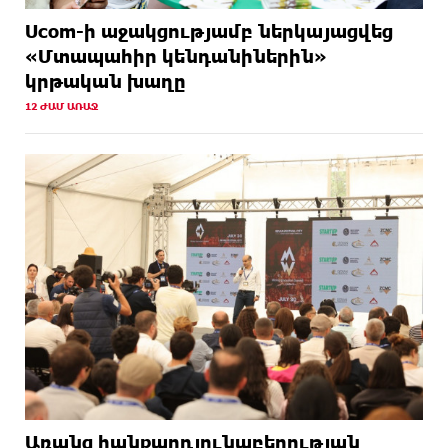
Ucom-ի աջակցությամբ ներկայացվեց
«Մտապահիր կենդանիներին»
կրթական խաղը
12 ԺԱՄ ԱՌԱՋ
Առանց հանքարդյունաբերության