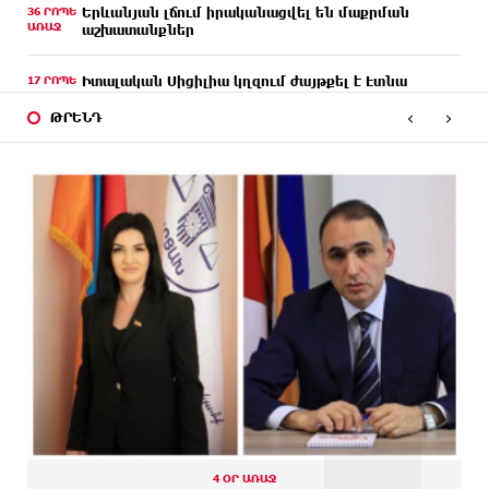
36 ՐՈՊԵ
Երևանյան լճում իրականացվել են մաքրման
ԱՌԱՋ
աշխատանքներ
17 ՐՈՊԵ
Իտալական Սիցիլիա կղզում ժայթքել է Էտնա
ԱՌԱՋ
հրաբուխը
‹
›
ԹՐԵՆԴ
6 ՐՈՊԵ
Պայթյուն՝ Իրանում․ հաղորդվում է զոհերի ու
ԱՌԱՋ
վիրավորների մասին
25 ՐՈՊԵ
«Ռեալը» հայտարարել է Դիոմանդեի տրանսֆերի
ԱՌԱՋ
մասին
44 ՐՈՊԵ
Վանաձորում բшխվել են «Jeep Cherokee»-ն և
ԱՌԱՋ
«Toyota Camry»-ն
ՄԵԿ ԺԱՄ
Մասկը մերժել է Կիևի խնդրանքը՝ օգտագործել
ԱՌԱՋ
Starlink-ը Ռուսաստանի դեմ հարվшծները
կառավարելու համար
ՄԵԿ ԺԱՄ
Երևանում և մարզերում էլեկտրաէներգիայի
ԱՌԱՋ
ընդհատումներ կլինեն
4 ՕՐ ԱՌԱՋ