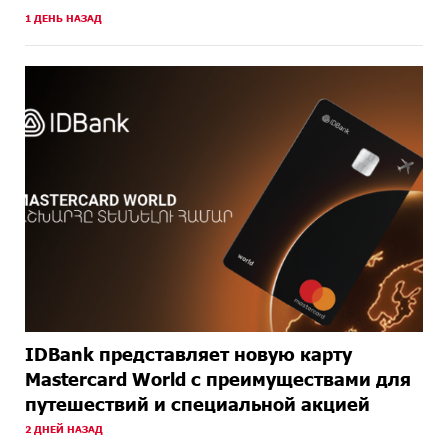
1 ДЕНЬ НАЗАД
ОКОЛО
Правовой терроризм как начало падения власти:
ОДНОГО
пример Гагика Царукяна и горькие уроки истории:
МЕСЯЦА
«Паст»
НАЗАД
ОКОЛО
Размик Марукян стал обладателем бронзовой
ОДНОГО
медали XV Международного конкурса артистов
МЕСЯЦА
балета
НАЗАД
IDBank представляет новую карту
Mastercard World с преимуществами для
путешествий и специальной акцией
2 ДНЕЙ НАЗАД