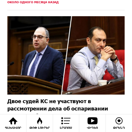
ОКОЛО ОДНОГО МЕСЯЦА НАЗАД
Двое судей КС не участвуют в
рассмотрении дела об оспаривании
итогов выборов
2 МЕСЯЦЕВ НАЗАД
ԳԼԽԱՎՈՐ
ԹՈՓ ԼՈՒՐԵՐ
ԼՐԱՀՈՍ
ՎԻԴԵՈ
ԹՐԵՆԴ