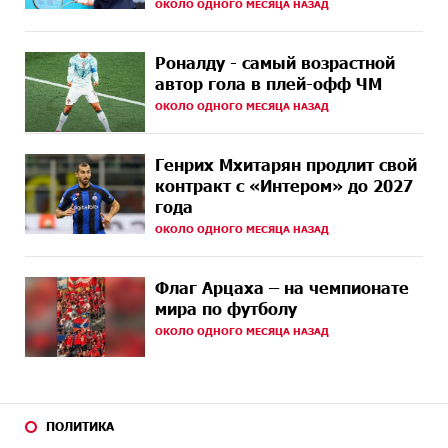
ОКОЛО ОДНОГО МЕСЯЦА НАЗАД
13 ДНЕЙ
Бывший премьер-министр Словакии обратился к
НАЗАД
президенту страны с просьбой содействовать
Роналду - самый возрастной
освобождению армянских заключенных,
автор гола в плей-офф ЧМ
осужденных в Азербайджане
ОКОЛО ОДНОГО МЕСЯЦА НАЗАД
16 ДНЕЙ
Против кого вооружается Азербайджан? Аршак
НАЗАД
Карапетян
Генрих Мхитарян продлит свой
контракт с «Интером» до 2027
16 ДНЕЙ
При поддержке Ucom в спортивной школе Вайка
года
НАЗАД
установлена солнечная электростанция мощностью
15 кВт
ОКОЛО ОДНОГО МЕСЯЦА НАЗАД
16 ДНЕЙ
Новые финансовые навыки на «Давидбекских
Флаг Арцаха – на чемпионате
НАЗАД
играх»: Idram&IDBank
мира по футболу
ОКОЛО ОДНОГО МЕСЯЦА НАЗАД
18 ДНЕЙ
Кругом война. А вас вводят в заблуждение. Аршак
НАЗАД
Карапетян
18 ДНЕЙ
Центр продаж и обслуживания Ucom в Егварде
НАЗАД
возобновил работу по новому адресу — ул.
ПОЛИТИКА
Ереванян, 3/47