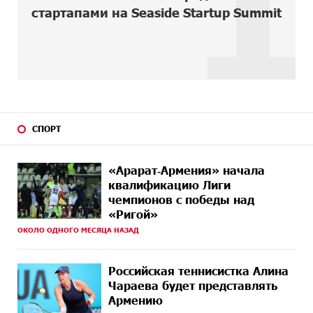
1
стартапами на Seaside Startup Summit
8 ДНЕЙ
Если Израиль использует тему Геноцида армян
НАЗАД
против Эрдогана, то что для него значит сам
Геноцид?
8 ДНЕЙ
ВТБ (Армения): вклад «Стабильный» — до 10%
НАЗАД
годовых и оформление в мобильном приложении
8 ДНЕЙ
Платформа Rate.Trading на Seaside Startup Summit:
НАЗАД
СПОРТ
IDBank представил инновационное решение
10 ДНЕЙ
Состоялось открытие Khachaturian Rooftop при
«Арарат‑Армения» начала
НАЗАД
поддержке IDBank
квалификацию Лиги
чемпионов с победы над
10 ДНЕЙ
Пашинян ты упустил свой шанс уйти спокойно.
«Ригой»
НАЗАД
Аршак Карапетян
ОКОЛО ОДНОГО МЕСЯЦА НАЗАД
11 ДНЕЙ
Обновленный Центр продаж и обслуживания Ucom
НАЗАД
открылся по адресу ул. Шаумяна, 24/2 в Арарате
Российская теннисистка Алина
Чараева будет представлять
11 ДНЕЙ
Никогда Нагорный Карабах не был в составе
Армению
НАЗАД
независимого Азербайджана. Аршак Карапетян