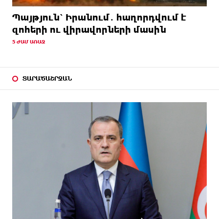
Պայթյուն՝ Իրանում․ հաղորդվում է
զոհերի ու վիրավորների մասին
5 ԺԱՄ ԱՌԱՋ
ՏԱՐԱԾԱՇՐՋԱՆ