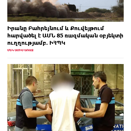
Իրանը Բահրեյնում և Քուվեյթում
hարվածել է ԱՄՆ 85 ռшզմական օբյեկտի
ուղղությամբ. ԻՀՊԿ
ՄԵԿ ԱՄԻՍ ԱՌԱՋ