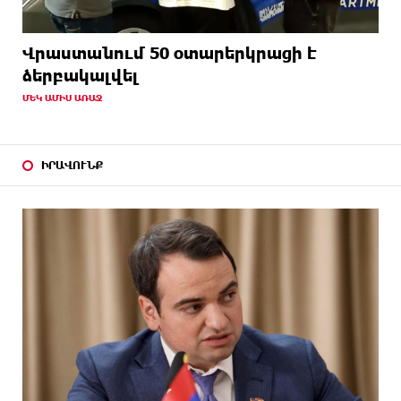
Վրաստանում 50 օտարերկրացի է
ձերբակալվել
ՄԵԿ ԱՄԻՍ ԱՌԱՋ
ԻՐԱՎՈՒՆՔ