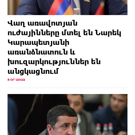
Վաղ առավոտյան
ուժայինները մտել են Նարեկ
Կարապետյանի
առանձնատուն և
խուզարկություններ են
անցկացնում
8 ՕՐ ԱՌԱՋ