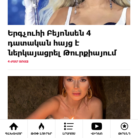
Երգչուհի Բեյոնսեն ​​4
դատական հայց է
ներկայացրել Թուրքիայում
4 ԺԱՄ ԱՌԱՋ
ԳԼԽԱՎՈՐ
ԹՈՓ ԼՈՒՐԵՐ
ԼՐԱՀՈՍ
ՎԻԴԵՈ
ԹՐԵՆԴ