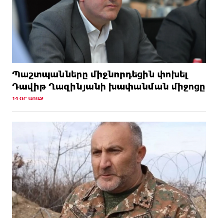
Պաշտպանները միջնորդեցին փոխել
Դավիթ Ղազինյանի խափանման միջոցը
14 ՕՐ ԱՌԱՋ