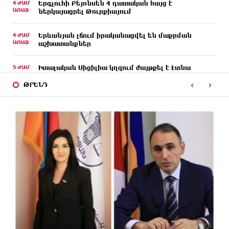
4 ԺԱՄ
Երգչուհի Բեյոնսեն ​​4 դատական հայց է
ԱՌԱՋ
ներկայացրել Թուրքիայում
4 ԺԱՄ
Երևանյան լճում իրականացվել են մաքրման
ԱՌԱՋ
աշխատանքներ
5 ԺԱՄ
Իտալական Սիցիլիա կղզում ժայթքել է Էտնա
ԱՌԱՋ
հրաբուխը
‹
›
ԹՐԵՆԴ
5 ԺԱՄ
Պայթյուն՝ Իրանում․ հաղորդվում է զոհերի ու
ԱՌԱՋ
վիրավորների մասին
5 ԺԱՄ
«Ռեալը» հայտարարել է Դիոմանդեի տրանսֆերի
ԱՌԱՋ
մասին
6 ԺԱՄ
Վանաձորում բшխվել են «Jeep Cherokee»-ն և
ԱՌԱՋ
«Toyota Camry»-ն
6 ԺԱՄ
Մասկը մերժել է Կիևի խնդրանքը՝ օգտագործել
ԱՌԱՋ
Starlink-ը Ռուսաստանի դեմ հարվшծները
կառավարելու համար