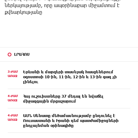
ներկայությամբ, որը ապօրինաբար միջամտում է
քվեարկությանը
ԼՐԱՀՈՍ
3 ԺԱՄ
Երևանի և մարզերի տասնյակ հասցեներում
ԱՌԱՋ
օգոստոսի 10-ին, 11-ին, 12-ին և 13-ին գազ չի
լինելու
4 ԺԱՄ
Հայ ուշուիստները 37 մեդալ են նվաճել
ԱՌԱՋ
միջազգային մրցաշարում
4 ԺԱՄ
ԱՄՆ Սենատը մեծամասնությամբ ընդունել է
ԱՌԱՋ
Ռուսաստանի և Իրանի դեմ պատժամիջոցների
ընդլայնման օրինագիծը