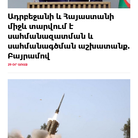
Ադրբեջանի և Հայաստանի
միջև տարվում է
սահմանազատման և
սահմանագծման աշխատանք.
Բայրամով
29 ՕՐ ԱՌԱՋ