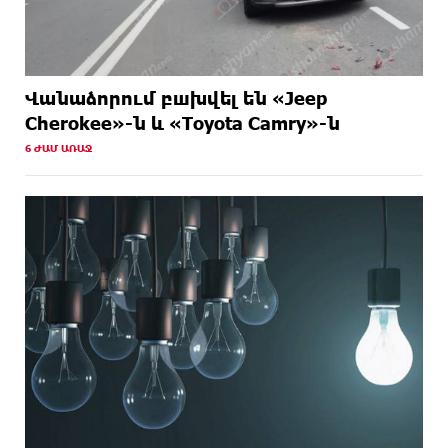
Վանաձորում բшխվել են «Jeep
Cherokee»-ն և «Toyota Camry»-ն
6 ԺԱՄ ԱՌԱՋ