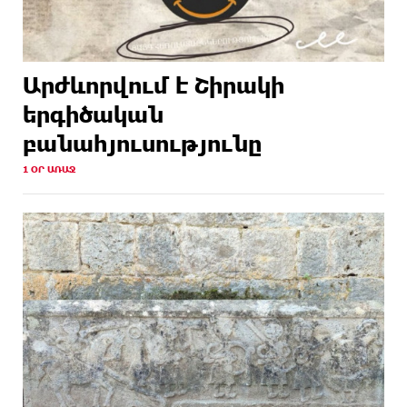
Արժևորվում է Շիրակի
երգիծական
բանահյուսությունը
1 ՕՐ ԱՌԱՋ