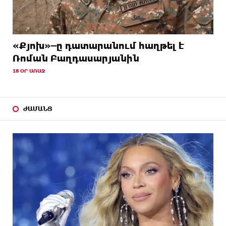
«Քյոխ»–ը դատարանում հաղթել է
Ռոման Բաղդասարյանին
18 ՕՐ ԱՌԱՋ
ԺԱՄԱՆՑ