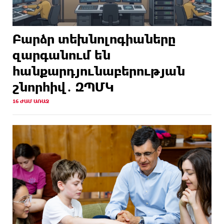
Բարձր տեխնոլոգիաները
զարգանում են
հանքարդյունաբերության
շնորհիվ․ ԶՊՄԿ
16 ԺԱՄ ԱՌԱՋ