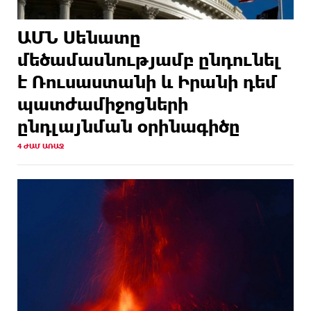
ԱՄՆ Սենատը
մեծամասնությամբ ընդունել
է Ռուսաստանի և Իրանի դեմ
պատժամիջոցների
ընդլայնման օրինագիծը
4 ԺԱՄ ԱՌԱՋ