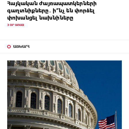
Հայկական ժայռապատկերների
գաղտնիքները․ ի՞նչ են փորձել
փոխանցել նախնիները
3 ՕՐ ԱՌԱՋ
ԱՇԽԱՐՀ