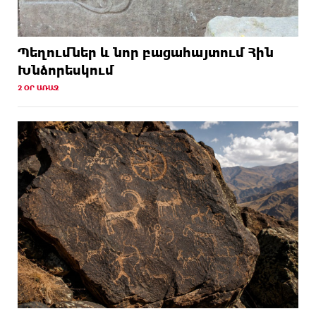
Պեղումներ և նոր բացահայտում Հին
Խնձորեսկում
2 ՕՐ ԱՌԱՋ