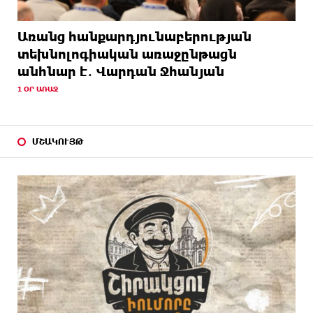
Առանց հանքարդյունաբերության
տեխնոլոգիական առաջընթացն
անհնար է․ Վարդան Ջհանյան
1 ՕՐ ԱՌԱՋ
ՄՇԱԿՈՒՅԹ