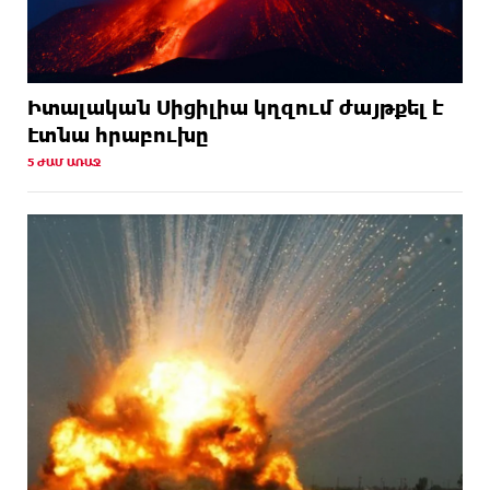
Իտալական Սիցիլիա կղզում ժայթքել է
Էտնա հրաբուխը
5 ԺԱՄ ԱՌԱՋ