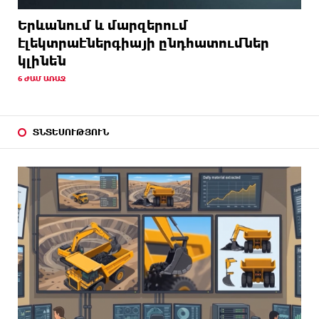
Երևանում և մարզերում
էլեկտրաէներգիայի ընդհատումներ
կլինեն
6 ԺԱՄ ԱՌԱՋ
ՏՆՏԵՍՈՒԹՅՈՒՆ