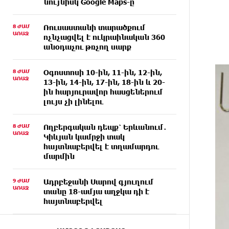
նույնիսկ Google Maps-ը
8 ԺԱՄ
Ռուսաստանի տարածքում
ԱՌԱՋ
ոչնչացվել է ուկրաինական 360
անօդաչու թռչող սարք
8 ԺԱՄ
Օգոստոսի 10-ին, 11-ին, 12-ին,
ԱՌԱՋ
13-ին, 14-ին, 17-ին, 18-ին և 20-
ին հարյուրավոր հասցեներում
լույս չի լինելու
8 ԺԱՄ
Ողբերգական դեպք՝ Երևանում․
ԱՌԱՋ
Կիևյան կամրջի տակ
հայտնաբերվել է տղամարդու
մարմին
9 ԺԱՄ
Ադրբեջանի Սարով գյուղում
ԱՌԱՋ
տանը 18-ամյա աղջկա դի է
հայտնաբերվել
9 ԺԱՄ
Հայհիդրոմետի տնօրենը գրել է