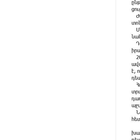
ըն
ն արձագանքել է Հայ Եկեղեցու
շուրջ ստեղծված իրավիճակին
ցու
Ժա
տոն
14 ԺԱՄ
«Շտապ հաստատեք քարտի
ԱՌԱՋ
Մե
տվյալները»․ IDBank-ը
զգուշացնում է հյուրանոցների
նա
ամրագրման հետ կապված
Դե
զեղծարարությունների մասին
իր
20
15 ԺԱՄ
Մհեր Անանյանն ընդգրկվել է
ավ
ԱՌԱՋ
Յունիբանկի Վարչության
է, 
կազմում
դե
Հա
15 ԺԱՄ
«Սմայլ Սվիթ»-ի զարգացման
տր
ԱՌԱՋ
ճանապարհը Կոնվերս Բանկի
դա
գործընկերությամբ
աջ
Նի
16 ԺԱՄ
Ինչպես է ՔՊ-ն «հարգում»
հե
ԱՌԱՋ
ժողովրդի քվեն. Մարիաննա
20
Ղահրամանյան
խա
դեպ