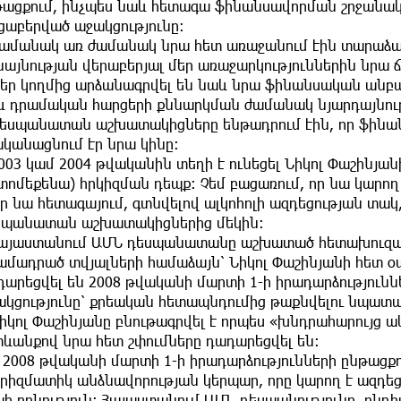
թացքում, ինչպես նաև հետագա ֆինանսավորման շրջանակնե
ցաբերված աջակցությունը։
մանակ առ ժամանակ նրա հետ առաջանում էին տարաձայն
այնության վերաբերյալ մեր առաջարկություններին նրա ճ
ր կողմից արձանագրվել են նաև նրա ֆինանսական անբար
և դրամական հարցերի քննարկման ժամանակ նյարդայնությ
սպանատան աշխատակիցները ենթադրում էին, որ ֆինանս
ականացնում էր նրա կինը։
03 կամ 2004 թվականին տեղի է ունեցել Նիկոլ Փաշինյան
տոմեքենա) հրկիզման դեպք։ Չեմ բացառում, որ նա կարող
որ նա հետագայում, գտնվելով ալկոհոլի ազդեցության տակ
սպանատան աշխատակիցներից մեկին։
յաստանում ԱՄՆ դեսպանատանը աշխատած հետախուզակ
ամադրած տվյալների համաձայն՝ Նիկոլ Փաշինյանի հետ
դարեցվել են 2008 թվականի մարտի 1-ի իրադարձություն
ակցությունը՝ քրեական հետապնդումից թաքնվելու նպատա
կոլ Փաշինյանը բնութագրվել է որպես «խնդրահարույց ակ
տևանքով նրա հետ շփումները դադարեցվել են։
08 թվականի մարտի 1-ի իրադարձությունների ընթացքում
րիզմատիկ անձնավորության կերպար, որը կարող է ազդեցո
ի բռնություն։ Հայաստանում ԱՄՆ դեսպանությունը, ընդ