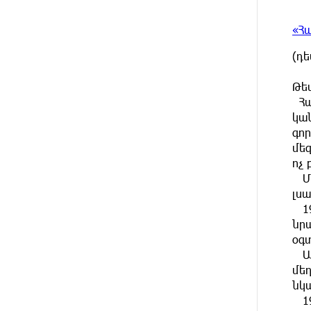
Հորմուզի նեղուցը, եթե ԱՄՆ-ն
ընդունի հանրապետության
«Հ
պայմանները
(դ
13 ԺԱՄ
Երևանում անցկացվել է
ԱՌԱՋ
հաշմանդամություն ունեցող
Թե
անձանց միջազգային
Հա
մարզական փառատոն
կա
գո
13 ԺԱՄ
Դմիտրի Մեդվեդև. Արևմուտքի
մե
ԱՌԱՋ
քաղաքականությունը
ոչ
Հայաստանի նկատմամբ
Մի
կրկնում է վրացական սցենարը
լսա
19
14 ԺԱՄ
Ադրբեջանցիների բնակեցումը
նր
ԱՌԱՋ
Հայաստանում լուրջ վտանգներ
օգ
է պարունակում. Ավետիք
ԱՄ
Չալաբյան
մե
նկ
14 ԺԱՄ
«Հայաքվե»-ի
ԱՌԱՋ
19
հայտարարությունից հետո WCC-