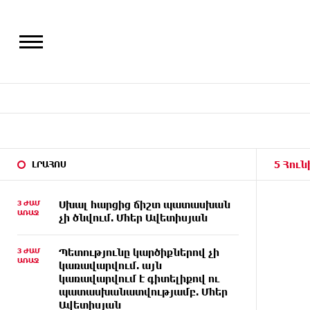
5 Հուն
ԼՐԱՀՈՍ
3 ԺԱՄ
Սխալ հարցից ճիշտ պատասխան
ԱՌԱՋ
չի ծնվում. Մհեր Ավետիսյան
3 ԺԱՄ
Պետությունը կարծիքներով չի
ԱՌԱՋ
կառավարվում. այն
կառավարվում է գիտելիքով ու
պատասխանատվությամբ. Մհեր
Ավետիսյան