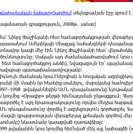
ամահայկական ճակատ»Շարժում
տելեգրամյան էջը գրում է
եսպանատան գրագրություն, 2008թ․ ամառ)
մա՝ Նիկոլ Փաշինյանի հետ համագործակցության վերաբե
յաստանում Ամերիկայի Միացյալ նահանգների դեսպանատ
նոնավոր կապի մեջ էին Նիկոլ Փաշինյանի հետ՝ վերահսկե
րծունեությունը։ Սակայն այդ ժամանակահատվածում նրա ա
զ հետ համագործակցող անձի), նվազագույն էր՝ պայմանա
 բավարար պատասխանատվությամբ։
ևնույն ժամանակ նրա էներգիան և հուզական ազդեցիկությ
րանի մի մասին իր հետևից տանելու, մարդկանց համոզելու
97–1998 թվականներին ԱՄՆ դեսպանատունը նյութական աջ
ա կողմից «Օրագիր» թերթի հիմնադրման ընթացքում։ Հե
տագործել է այդ հրատարակությունը որպես մեդիա հարթակ
Ն դեսպանատունը փորձել է ազդեցություն գործադրել Հա
ղմացվի զրպարտության վերաբերյալ քրեական գործով մեր
ատմամբ) նկատմամբ կայացված դատավճիռը։
99 թվականին նրա կողմից հիմնված մեկ այլ նախագծի (