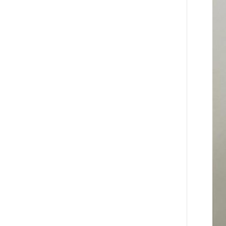
ԱՌԱՋ
են համագործակցությունն
ընդլայնելու
հնարավորությունները
11 ԺԱՄ
Հրդեհի ահազանգ Սայաթ-Նովա
ԱՌԱՋ
պողոտայում. շենքից
տարհանվել է 5 բնակիչ
11 ԺԱՄ
Ճապոնական Յակիշիմե
ԱՌԱՋ
կերամիկայի ցուցահանդեսը
երկարաձգվել է մինչև օգոստոսի
30-ը
11 ԺԱՄ
Որոնվում է նախաձեռնված
ԱՌԱՋ
քրեական վարույթի
շրջանակներում
12 ԺԱՄ
Փաշինյանն ու Թրամփը
ԱՌԱՋ
հեռախոսազրույց են ունեցել