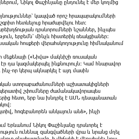
րում, Նիկոլ Փաշինյանը ընդունել է մեր կողմից
ություններ՝ կապված որոշ հրապարակումների
շգրիտ հետևելուց հրաժարվելու հետ։
եխղճության դրսևորումների նշաններ, ինչպես
ուն, երբեմն՝ մինչև հիստերիկ ռեակցիաներ։
ական հոսքերի վերահսկողությունը հիմնականում
ի մեքենայի («Նիվա» մակնիշի ռուսական
 էր դա կազմակերպել ինքնուրույն։ Կամ հնարավոր
, ինչ-որ կերպ ակնարկել է այդ մասին
ան ստորաբաժանումների աշխատակիցների
 օպերատիվ շփումները ժամանակավորապես
ներից հետո, երբ նա խնդրել է ԱՄՆ դեսպանատան
կով։
տիվ, հոգեբանորեն անկայուն անձ», ինչի
 Երևանում Նիկոլ Փաշինյանը դրսևորել է
ւթյուն ունենալ զանգվածների վրա և նրանց մղել
հանուր գնահատմամբ, ի վիճակի է վերահսկել նրա