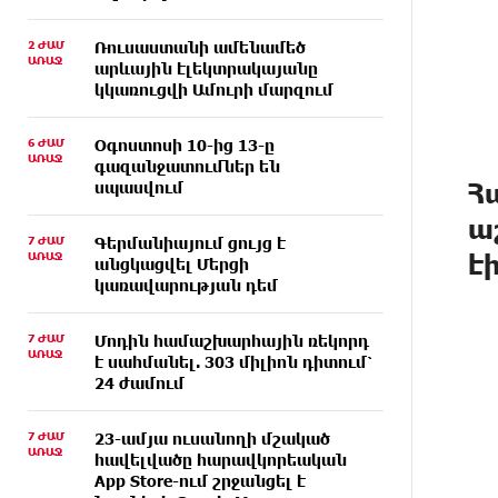
2 ԺԱՄ
Ռուսաստանի ամենամեծ
ԱՌԱՋ
արևային էլեկտրակայանը
կկառուցվի Ամուրի մարզում
6 ԺԱՄ
Օգոստոսի 10-ից 13-ը
ԱՌԱՋ
գազանջատումներ են
Հ
սպասվում
ա
7 ԺԱՄ
Գերմանիայում ցույց է
է
ԱՌԱՋ
անցկացվել Մերցի
կառավարության դեմ
7 ԺԱՄ
Մոդին համաշխարհային ռեկորդ
ԱՌԱՋ
է սահմանել. 303 միլիոն դիտում՝
24 ժամում
7 ԺԱՄ
23-ամյա ուսանողի մշակած
ԱՌԱՋ
հավելվածը հարավկորեական
App Store-ում շրջանցել է