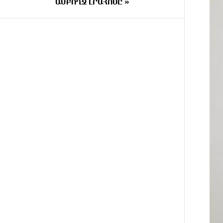
ԱՄԲՈՂՋ ԼՐԱՀՈՍԸ »
ԱՌԱՋ
9 ԺԱՄ
Արտակարգ դեպք՝ Երևանում․
ԱՌԱՋ
կոտրել են «Հույս բոլոր
մարդկանց» հիմնադրամի շենքի
պատուհաններն ու դռները
9 ԺԱՄ
Ալիևն ու Թրամփը
ԱՌԱՋ
հեռախոսազրույց են ունեցել
10 ԺԱՄ
«Ինտեր»-ը հաղթեց
ԱՌԱՋ
«Յուվենտուս»-ին
10 ԺԱՄ
Քրեական վարույթի
ԱՌԱՋ
շրջանակում անձի անձնական և
ընտանեկան կյանքին առնչվող
տվյալների անհարկի
հրապարակումն անթույլատրելի
է. ՄԻՊ
10 ԺԱՄ
Զելենսկին ու Վուչիչը քննարկել