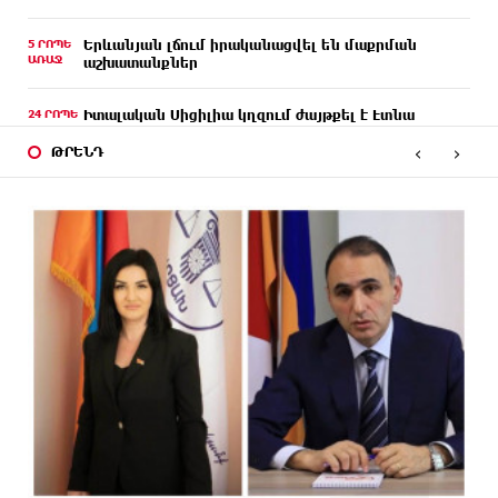
5 ՐՈՊԵ
Երևանյան լճում իրականացվել են մաքրման
ԱՌԱՋ
աշխատանքներ
24 ՐՈՊԵ
Իտալական Սիցիլիա կղզում ժայթքել է Էտնա
ԱՌԱՋ
հրաբուխը
‹
›
ԹՐԵՆԴ
ՄԵԿ ԺԱՄ
Պայթյուն՝ Իրանում․ հաղորդվում է զոհերի ու
ԱՌԱՋ
վիրավորների մասին
ՄԵԿ ԺԱՄ
«Ռեալը» հայտարարել է Դիոմանդեի տրանսֆերի
ԱՌԱՋ
մասին
ՄԵԿ ԺԱՄ
Վանաձորում բшխվել են «Jeep Cherokee»-ն և
ԱՌԱՋ
«Toyota Camry»-ն
2 ԺԱՄ
Մասկը մերժել է Կիևի խնդրանքը՝ օգտագործել
ԱՌԱՋ
Starlink-ը Ռուսաստանի դեմ հարվшծները
կառավարելու համար
2 ԺԱՄ
Երևանում և մարզերում էլեկտրաէներգիայի
ԱՌԱՋ