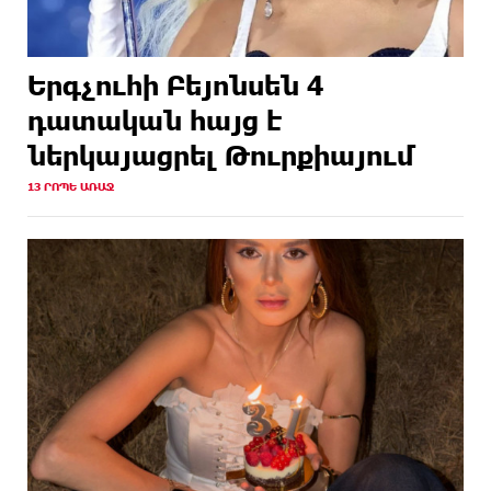
Երգչուհի Բեյոնսեն ​​4
դատական հայց է
ներկայացրել Թուրքիայում
13 ՐՈՊԵ ԱՌԱՋ