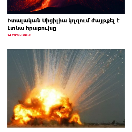
Իտալական Սիցիլիա կղզում ժայթքել է
Էտնա հրաբուխը
24 ՐՈՊԵ ԱՌԱՋ