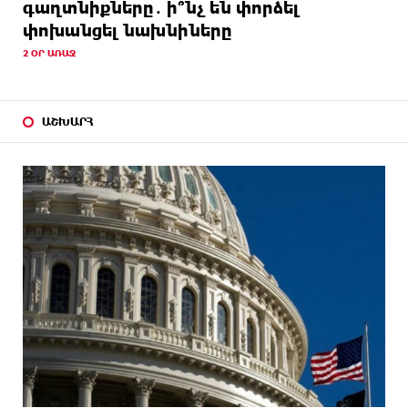
գաղտնիքները․ ի՞նչ են փորձել
փոխանցել նախնիները
2 ՕՐ ԱՌԱՋ
ԱՇԽԱՐՀ