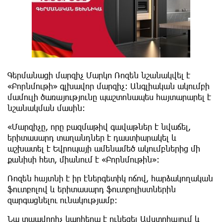
Գերմանացի մարզիչ Մարկո Ռոզեն նշանակվել է
«Բորնմութի» գլխավոր մարզիչ։ Անգլիական ակումբի
մամուլի ծառայությունը պաշտոնապես հայտարարել է
նշանակման մասին։
«Մարզիչը, որը բազմաթիվ գավաթներ է նվաճել,
երիտասարդ տաղանդներ է դաստիարակել և
աշխատել է Եվրոպայի ամենամեծ ակումբներից մի
քանիսի հետ, միանում է «Բորնմութին»։
Ռոզեն հայտնի է իր էներգետիկ ոճով, հարձակողական
ֆուտբոլով և երիտասարդ ֆուտբոլիստներին
զարգացնելու ունակությամբ։
Նա տպավորիչ կարիերա է ունեցել Ավստրիայում և