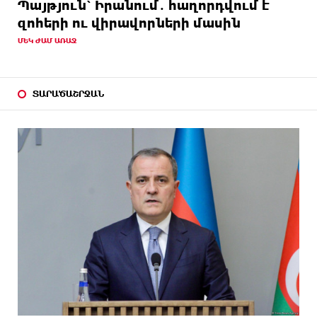
Պայթյուն՝ Իրանում․ հաղորդվում է
զոհերի ու վիրավորների մասին
ՄԵԿ ԺԱՄ ԱՌԱՋ
ՏԱՐԱԾԱՇՐՋԱՆ