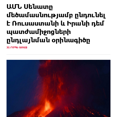
ԱՄՆ Սենատը
մեծամասնությամբ ընդունել
է Ռուսաստանի և Իրանի դեմ
պատժամիջոցների
ընդլայնման օրինագիծը
31 ՐՈՊԵ ԱՌԱՋ