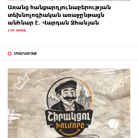
Առանց հանքարդյունաբերության
տեխնոլոգիական առաջընթացն
անհնար է․ Վարդան Ջհանյան
1 ՕՐ ԱՌԱՋ
ՄՇԱԿՈՒՅԹ