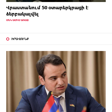
Վրաստանում 50 օտարերկրացի է
ձերբակալվել
ՄԵԿ ԱՄԻՍ ԱՌԱՋ
ԻՐԱՎՈՒՆՔ