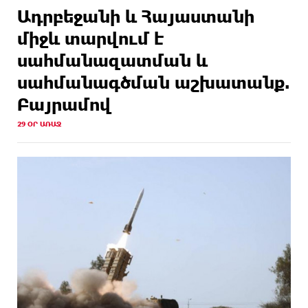
Ադրբեջանի և Հայաստանի
միջև տարվում է
սահմանազատման և
սահմանագծման աշխատանք.
Բայրամով
29 ՕՐ ԱՌԱՋ