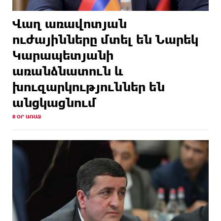
Վաղ առավոտյան
ուժայինները մտել են Նարեկ
Կարապետյանի
առանձնատուն և
խուզարկություններ են
անցկացնում
8 ՕՐ ԱՌԱՋ