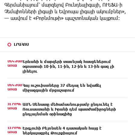
Գերմանիայում՝ մարզելով Բունդեսլիգայի, ՈՒԵՖԱ-ի
Չեմպիոնների լիգայի և Եվրոպա լիգայի ակումբներ»,
— ասվում է «Բորնմութի» պաշտոնական կայքում։
ԼՐԱՀՈՍ
ՄԵԿ ԺԱՄ
Երևանի և մարզերի տասնյակ հասցեներում
ԱՌԱՋ
օգոստոսի 10-ին, 11-ին, 12-ին և 13-ին գազ չի
լինելու
ՄԵԿ ԺԱՄ
Հայ ուշուիստները 37 մեդալ են նվաճել
ԱՌԱՋ
միջազգային մրցաշարում
31 ՐՈՊԵ
ԱՄՆ Սենատը մեծամասնությամբ ընդունել է
ԱՌԱՋ
Ռուսաստանի և Իրանի դեմ պատժամիջոցների
ընդլայնման օրինագիծը
13 ՐՈՊԵ
Երգչուհի Բեյոնսեն ​​4 դատական հայց է
ԱՌԱՋ
ներկայացրել Թուրքիայում