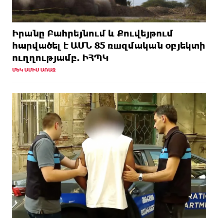
Իրանը Բահրեյնում և Քուվեյթում
hարվածել է ԱՄՆ 85 ռшզմական օբյեկտի
ուղղությամբ. ԻՀՊԿ
ՄԵԿ ԱՄԻՍ ԱՌԱՋ