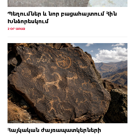
Պեղումներ և նոր բացահայտում Հին
Խնձորեսկում
2 ՕՐ ԱՌԱՋ
Հայկական ժայռապատկերների