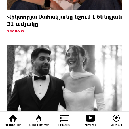
Վիկտորյա Սահակյանը նշում է ծննդյան
31-ամյակը
3 ՕՐ ԱՌԱՋ
ԳԼԽԱՎՈՐ
ԹՈՓ ԼՈՒՐԵՐ
ԼՐԱՀՈՍ
ՎԻԴԵՈ
ԹՐԵՆԴ
Կարո Հովհաննիսյանն ու կինը պարզել