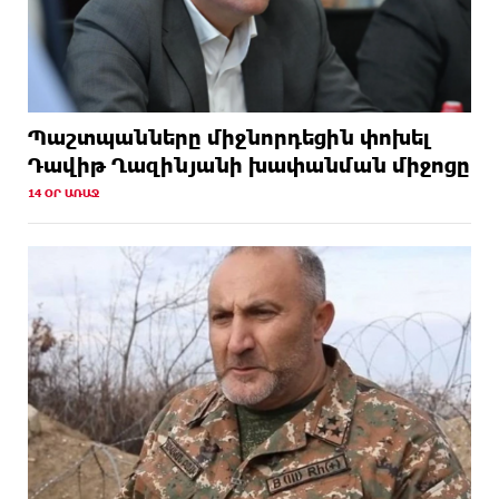
Պաշտպանները միջնորդեցին փոխել
Դավիթ Ղազինյանի խափանման միջոցը
14 ՕՐ ԱՌԱՋ