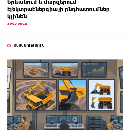
Երևանում և մարզերում
էլեկտրաէներգիայի ընդհատումներ
կլինեն
2 ԺԱՄ ԱՌԱՋ
ՏՆՏԵՍՈՒԹՅՈՒՆ