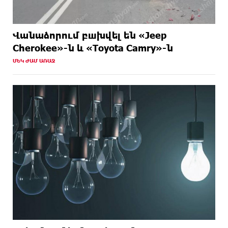
Վանաձորում բшխվել են «Jeep
Cherokee»-ն և «Toyota Camry»-ն
ՄԵԿ ԺԱՄ ԱՌԱՋ