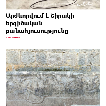
Արժևորվում է Շիրակի
երգիծական
բանահյուսությունը
1 ՕՐ ԱՌԱՋ