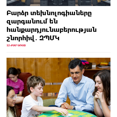
Բարձր տեխնոլոգիաները
զարգանում են
հանքարդյունաբերության
շնորհիվ․ ԶՊՄԿ
12 ԺԱՄ ԱՌԱՋ