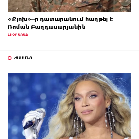
«Քյոխ»–ը դատարանում հաղթել է
Ռոման Բաղդասարյանին
18 ՕՐ ԱՌԱՋ
ԺԱՄԱՆՑ