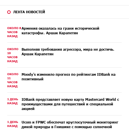
ЛЕНТА НОВОСТЕЙ
ОКОЛО 8
Армения оказалась на грани исторической
ЧАСОВ
катастрофы․ Аршак Карапетян
НАЗАД
ОКОЛО
Выполняя требования агрессора, мира не достичь.
10
Аршак Карапетян
ЧАСОВ
НАЗАД
ОКОЛО
Moody’s изменило прогноз по рейтингам IDBank на
11
позитивный
ЧАСОВ
НАЗАД
1 ДЕНЬ
IDBank представляет новую карту Mastercard World с
НАЗАД
преимуществами для путешествий и специальной
акцией
1 ДЕНЬ
Ucom и FPWC обеспечат круглосуточный мониторинг
НАЗАД
дикой природы в Гнишике с помощью солнечной