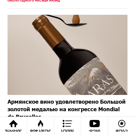
ОКОЛО ОДНОГО МЕСЯЦА НАЗАД
Армянское вино удовлетворено Большой
золотой медалью на конгрессе Mondial
de Bruxelles
2 МЕСЯЦЕВ НАЗАД
ԳԼԽԱՎՈՐ
ԹՈՓ ԼՈՒՐԵՐ
ԼՐԱՀՈՍ
ՎԻԴԵՈ
ԹՐԵՆԴ