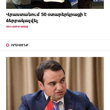
Վրաստանում 50 օտարերկրացի է
ձերբակալվել
ՄԵԿ ԱՄԻՍ ԱՌԱՋ
ԻՐԱՎՈՒՆՔ