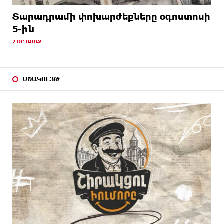
Տարադրամի փոխարժեքները օգոստոսի
5-ին
2 ՕՐ ԱՌԱՋ
ՄՇԱԿՈՒՅԹ