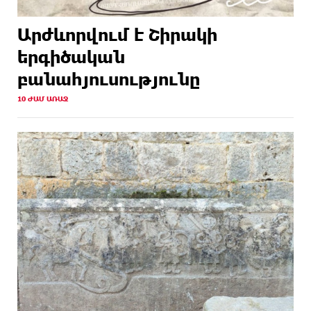
Արժևորվում է Շիրակի
երգիծական
բանահյուսությունը
10 ԺԱՄ ԱՌԱՋ