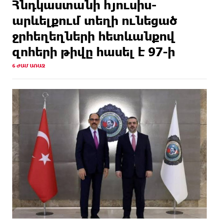
Հնդկաստանի հյուսիս-
արևելքում տեղի ունեցած
ջրհեղեղների հետևանքով
զոհերի թիվը հասել է 97-ի
6 ԺԱՄ ԱՌԱՋ