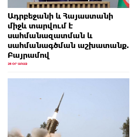
Ադրբեջանի և Հայաստանի
միջև տարվում է
սահմանազատման և
սահմանագծման աշխատանք.
Բայրամով
28 ՕՐ ԱՌԱՋ