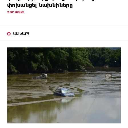
փոխանցել նախնիները
2 ՕՐ ԱՌԱՋ
ԱՇԽԱՐՀ