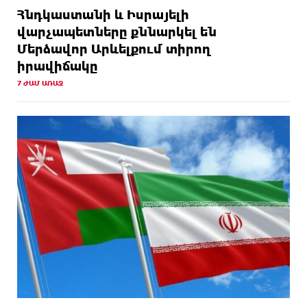
Հնդկաստանի և Իսրայելի
վարչապետները քննարկել են
Մերձավոր Արևելքում տիրող
իրավիճակը
7 ԺԱՄ ԱՌԱՋ