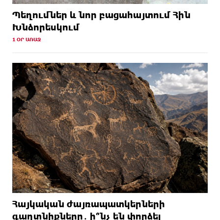
Պեղումներ և նոր բացահայտում Հին
Խնձորեսկում
1 ՕՐ ԱՌԱՋ
Հայկական ժայռապատկերների
գաղտնիքները․ ի՞նչ են փորձել