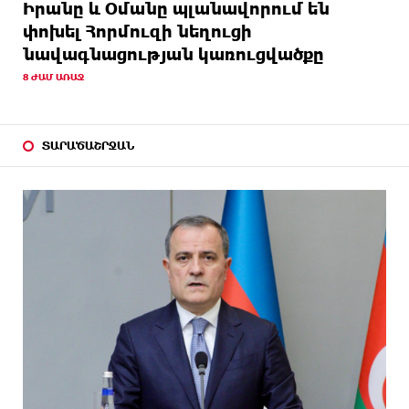
Իրանը և Օմանը պլանավորում են
փոխել Հորմուզի նեղուցի
նավագնացության կառուցվածքը
8 ԺԱՄ ԱՌԱՋ
ՏԱՐԱԾԱՇՐՋԱՆ