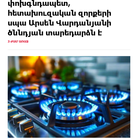
փոխգնդապետ,
ԱՌԱՋ
կորցնում իր դիմադրողականությունը. «Փաստ»
հետախուզական զորքերի
սպա Արսեն Վարդանյանի
ծննդյան տարեդարձն է
3 ԺԱՄ ԱՌԱՋ