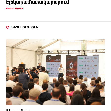
էլեկտրամատակարարում
6 ԺԱՄ ԱՌԱՋ
ՏՆՏԵՍՈՒԹՅՈՒՆ