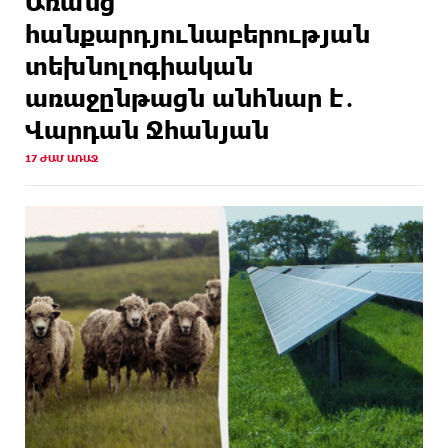
Առանց
հանքարդյունաբերության
տեխնոլոգիական
առաջընթացն անհնար է․
Վարդան Ջհանյան
17 ԺԱՄ ԱՌԱՋ