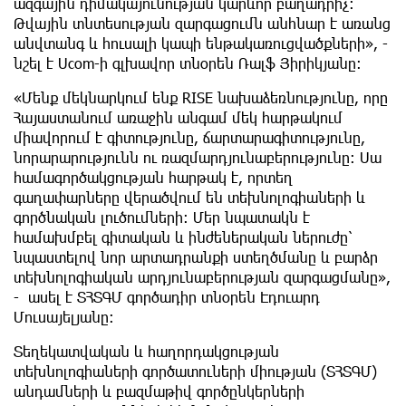
ազգային դիմակայունության կարևոր բաղադրիչ։
Թվային տնտեսության զարգացումն անհնար է առանց
անվտանգ և հուսալի կապի ենթակառուցվածքների», -
նշել է Ucom-ի գլխավոր տնօրեն Ռալֆ Յիրիկյանը։
«Մենք մեկնարկում ենք RISE նախաձեռնությունը, որը
Հայաստանում առաջին անգամ մեկ հարթակում
միավորում է գիտությունը, ճարտարագիտությունը,
նորարարությունն ու ռազմարդյունաբերությունը։ Սա
համագործակցության հարթակ է, որտեղ
գաղափարները վերածվում են տեխնոլոգիաների և
գործնական լուծումների։ Մեր նպատակն է
համախմբել գիտական և ինժեներական ներուժը՝
նպաստելով նոր արտադրանքի ստեղծմանը և բարձր
տեխնոլոգիական արդյունաբերության զարգացմանը»,
- ասել է ՏՀՏԳՄ գործադիր տնօրեն Էդուարդ
Մուսայելյանը։
Տեղեկատվական և հաղորդակցության
տեխնոլոգիաների գործատուների միության (ՏՀՏԳՄ)
անդամների և բազմաթիվ գործընկերների