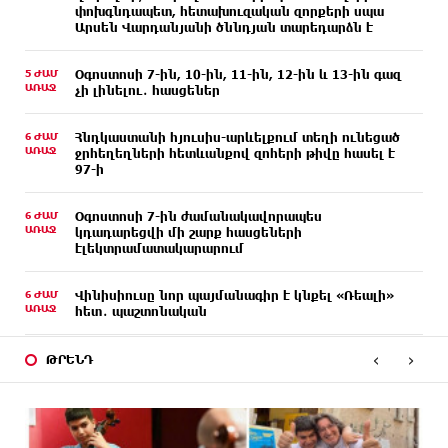
փոխգնդապետ, հետախուզական զորքերի սպա
Արսեն Վարդանյանի ծննդյան տարեդարձն է
5 ԺԱՄ
Օգոստոսի 7-ին, 10-ին, 11-ին, 12-ին և 13-ին գազ
ԱՌԱՋ
չի լինելու․ հասցեներ
6 ԺԱՄ
Հնդկաստանի հյուսիս-արևելքում տեղի ունեցած
ԱՌԱՋ
ջրհեղեղների հետևանքով զոհերի թիվը հասել է
97-ի
6 ԺԱՄ
Օգոստոսի 7-ին ժամանակավորապես
ԱՌԱՋ
կդադարեցվի մի շարք հասցեների
էլեկտրամատակարարում
6 ԺԱՄ
Վինիսիուսը նոր պայմանագիր է կնքել «Ռեալի»
ԱՌԱՋ
հետ․ պաշտոնական
‹
›
7 ԺԱՄ
Սպասվում է քամու ուժգնացում, ամպրոպ․
ԹՐԵՆԴ
ԱՌԱՋ
եղանակը՝ օգոստոսի 7-ից 11-ին
7 ԺԱՄ
Խոշոր հրդեհ՝ Երևանի Սիլիկյան թաղամասի
ԱՌԱՋ
հարևանությամբ գտնվող աղբավայրում. կրակն