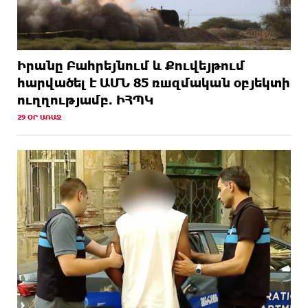
Իրանը Բահրեյնում և Քուվեյթում
hարվածել է ԱՄՆ 85 ռшզմական օբյեկտի
ուղղությամբ. ԻՀՊԿ
29 ՕՐ ԱՌԱՋ