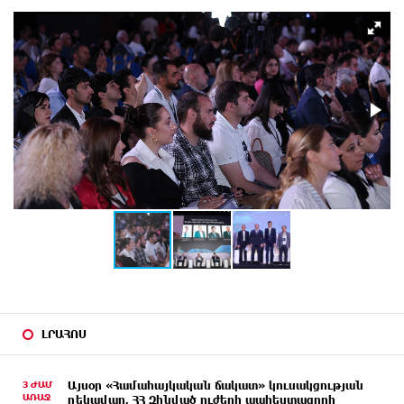
ԼՐԱՀՈՍ
3 ԺԱՄ
Այսօր «Համահայկական ճակատ» կուսակցության
ԱՌԱՋ
ղեկավար, ՀՀ Զինված ուժերի պահեստազորի