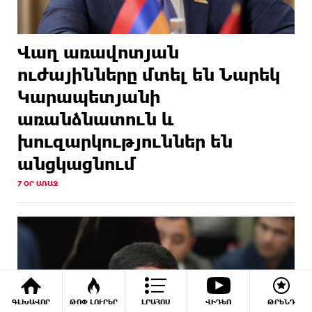
Վաղ առավոտյան
ուժայինները մտել են Նարեկ
Կարապետյանի
առանձնատուն և
խուզարկություններ են
անցկացնում
7 ՕՐ ԱՌԱՋ
ԳԼԽԱՎՈՐ
ԹՈՓ ԼՈՒՐԵՐ
ԼՐԱՀՈՍ
ՎԻԴԵՈ
ԹՐԵՆԴ