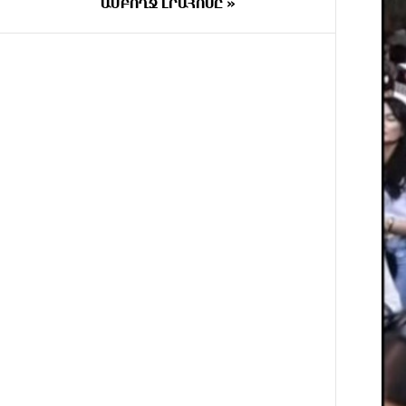
ԱՄԲՈՂՋ ԼՐԱՀՈՍԸ »
3 ԺԱՄ
Կարենիսի Առաքելոց վանք, 5-րդ
ԱՌԱՋ
դար. պաշտպանենք մեր
եկեղեցին․ Մենուա Սողոմոնյան
3 ԺԱՄ
Tete A Tete նախագծի
ԱՌԱՋ
շրջանակներում Նարեկ
Կարապետյանը հարցազրույց է
տվել Մհեր Բաղդասարյանին
4 ԺԱՄ
Կեղծ էջով քաղաքացիներին
ԱՌԱՋ
առաջարկվում է մասնակցել
խաղարկության․ զգուշացում
4 ԺԱՄ
Հարավային Լիբանանում
ԱՌԱՋ
պայթյունի հետևանքով զոհվել է
առնվազն երկու իսրայելցի
զինծառայող
4 ԺԱՄ
Բախվել են «Jeep»-ն ու «Ford»-
ԱՌԱՋ
ը. կա 4 վիրավոր