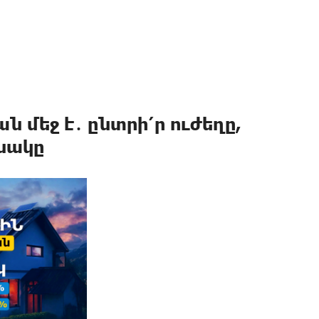
 մեջ է․ ընտրի՛ր ուժեղը,
նակը