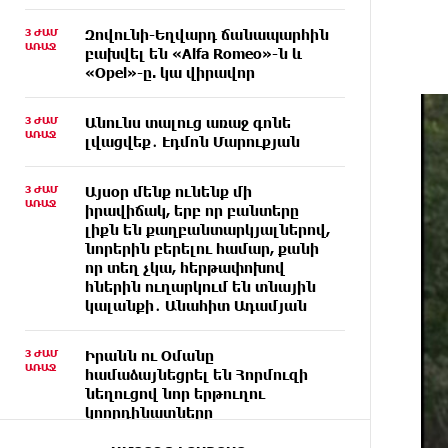
3 ԺԱՄ
Զովունի-Եղվարդ ճանապարհին
ԱՌԱՋ
բախվել են «Alfa Romeo»-ն և
«Opel»-ը. կա վիրավոր
3 ԺԱՄ
Անունս տալուց առաջ գոնե
ԱՌԱՋ
լվացվեք․ Էդմոն Մարուքյան
3 ԺԱՄ
Այսօր մենք ունենք մի
ԱՌԱՋ
իրավիճակ, երբ որ բանտերը
լիքն են քաղբանտարկյալներով,
նորերին բերելու համար, քանի
որ տեղ չկա, հերթափոխով
հներին ուղարկում են տնային
կալանքի․ Անահիտ Ադամյան
3 ԺԱՄ
Իրանն ու Օմանը
ԱՌԱՋ
համաձայնեցրել են Հորմուզի
նեղուցով նոր երթուղու
կոորդինատները