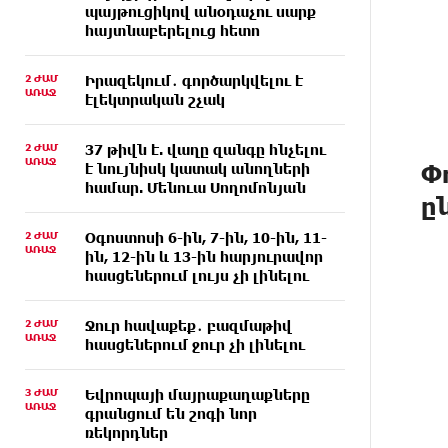
պայթուցիկով անօդաչու սարք
հայտնաբերելուց հետո
2 ԺԱՄ
Իրազեկում․ գործարկվելու է
ԱՌԱՋ
էլեկտրական շչակ
2 ԺԱՄ
37 թիվն է. վաղը զանգը հնչելու
ԱՌԱՋ
Փ
է նույնիսկ կատակ անողների
համար. Մենուա Սողոմոնյան
ը
2 ԺԱՄ
Օգոստոսի 6-ին, 7-ին, 10-ին, 11-
ԱՌԱՋ
ին, 12-ին և 13-ին հարյուրավոր
հասցեներում լույս չի լինելու
2 ԺԱՄ
Ջուր հավաքեք․ բազմաթիվ
ԱՌԱՋ
հասցեներում ջուր չի լինելու
3 ԺԱՄ
Եվրոպայի մայրաքաղաքները
ԱՌԱՋ
գրանցում են շոգի նոր
ռեկորդներ