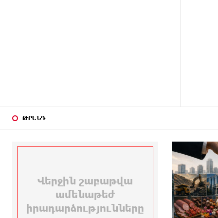
Կոստանյան
7 ԺԱՄ
Սիրո, ազատության ու պարտքի
ԱՌԱՋ
մասին՝ գրականությամբ,
փիլիսոփայությամբ ու
քաղաքականությամբ. Մենուա
Սողոմոնյան
8 ԺԱՄ
Հանձնվել թուրքական
ԱՌԱՋ
ողորմածությա՞նը, թե՞
պայքարել մինչև վերջ. ընտրի´ր
պայքարը. Ավետիք Չալաբյանի
ԹՐԵՆԴ
ուղերձը կալանավայրից
8 ԺԱՄ
Ազգային ժողովը լեգիտիմ չէ,
ԱՌԱՋ
քանի որ իշխանությունը կեղծել
է ընտրությունները. Ցոլակ
Ակոպյան
8 ԺԱՄ
Մեր երկրում իշխանության և
ԱՌԱՋ
ընդդիմության անվերջանալի