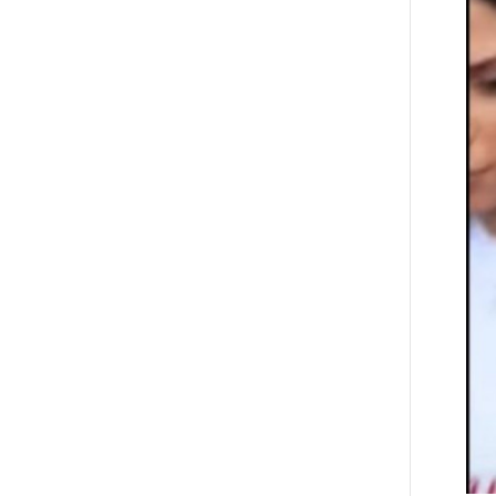
4 ԺԱՄ
Խոշոր հրդեհ՝ Գավառի
ԱՌԱՋ
Արծվաքար թաղամասի փայտի
արտադրամասում. վերջինն
ամբողջությամբ վերածվել է
մոխրի
5 ԺԱՄ
ԱՄՆ-ը հանել է Իրանի ԻՀՊԿ-ին
ԱՌԱՋ
առնչվող երկու ինքնաթիռի և
երեք ավիաընկերության
նկատմամբ պատժամիջոցները
5 ԺԱՄ
Լոնդոնի կենտրոնում զինված
ԱՌԱՋ
անձը դանակով հարձակում է
գործել. 4 վիրավոր կա
5 ԺԱՄ
Ռուսական ԱԹՍ-ներ արտադրող
ԱՌԱՋ
ընկերության ղեկավարի դեմ
մահափորձ է կատարվել
6 ԺԱՄ
4 մեդալ՝ մաթեմատիկական
ԱՌԱՋ