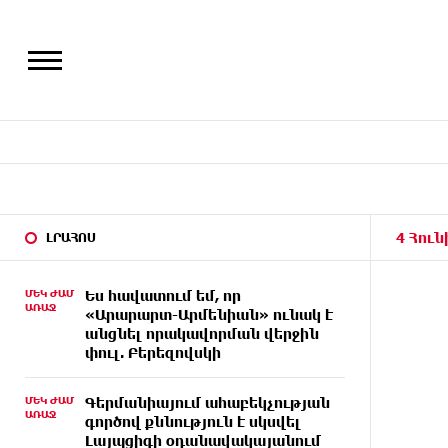
4 Հուն
ԼՐԱՀՈՍ
ՄԵԿ ԺԱՄ
Ես հավատում եմ, որ
ԱՌԱՋ
«Արարարտ-Արմենիան» ունակ է
անցնել որակավորման վերջին
փուլ. Բերեզովսկի
ՄԵԿ ԺԱՄ
Գերմանիայում ահաբեկչության
ԱՌԱՋ
գործով քննություն է սկսվել
Լայպցիգի օդանավակայանում