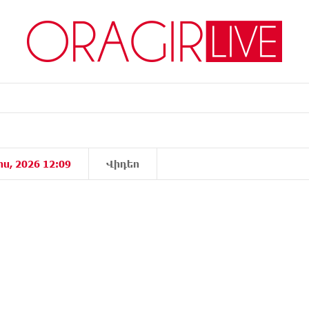
իս, 2026 12:09
Վիդեո