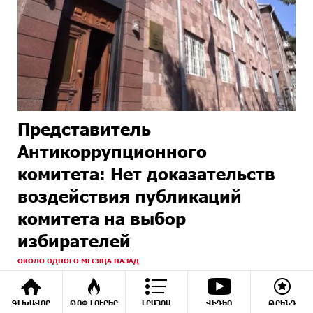
Представитель
Антикоррупционного
комитета: Нет доказательств
воздействия публикаций
комитета на выбор
избирателей
ОКОЛО ОДНОГО МЕСЯЦА НАЗАД
ԳԼԽԱՎՈՐ
ԹՈՓ ԼՈՒՐԵՐ
ԼՐԱՀՈՍ
ՎԻԴԵՈ
ԹՐԵՆԴ