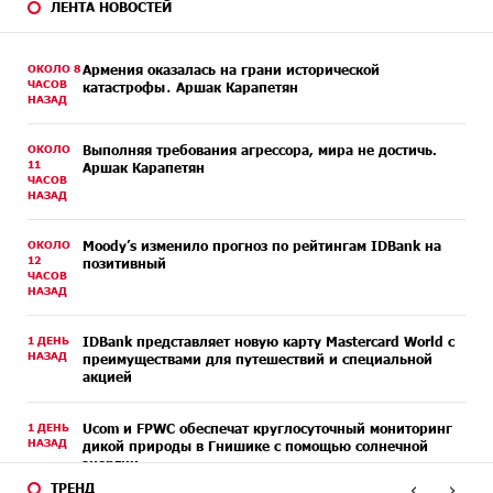
ЛЕНТА НОВОСТЕЙ
ОКОЛО 8
Армения оказалась на грани исторической
ЧАСОВ
катастрофы․ Аршак Карапетян
НАЗАД
ОКОЛО
Выполняя требования агрессора, мира не достичь.
11
Аршак Карапетян
ЧАСОВ
НАЗАД
ОКОЛО
Moody’s изменило прогноз по рейтингам IDBank на
12
позитивный
ЧАСОВ
НАЗАД
1 ДЕНЬ
IDBank представляет новую карту Mastercard World с
НАЗАД
преимуществами для путешествий и специальной
акцией
1 ДЕНЬ
Ucom и FPWC обеспечат круглосуточный мониторинг
НАЗАД
дикой природы в Гнишике с помощью солнечной
энергии
‹
›
ТРЕНД