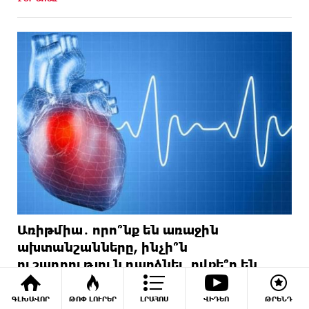
Առիթմիա․ որո՞նք են առաջին
ախտանշանները, ինչի՞ն
ուշադրություն դարձնել, ովքե՞ր են
ռիսկի խմբում
ԳԼԽԱՎՈՐ
ԹՈՓ ԼՈՒՐԵՐ
ԼՐԱՀՈՍ
ՎԻԴԵՈ
ԹՐԵՆԴ
17 ՕՐ ԱՌԱՋ