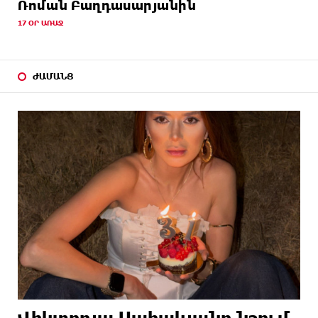
Ռոման Բաղդասարյանին
17 ՕՐ ԱՌԱՋ
ԺԱՄԱՆՑ
Վիկտորյա Սահակյանը նշում