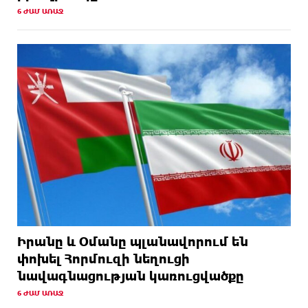
6 ԺԱՄ ԱՌԱՋ
Իրանը և Օմանը պլանավորում են
փոխել Հորմուզի նեղուցի
նավագնացության կառուցվածքը
6 ԺԱՄ ԱՌԱՋ