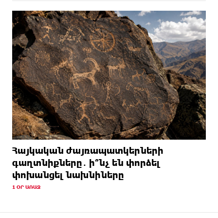
Հայկական ժայռապատկերների
գաղտնիքները․ ի՞նչ են փորձել
փոխանցել նախնիները
1 ՕՐ ԱՌԱՋ