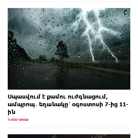
Սպասվում է քամու ուժգնացում,
ամպրոպ․ եղանակը՝ օգոստոսի 7-ից 11-
ին
5 ԺԱՄ ԱՌԱՋ