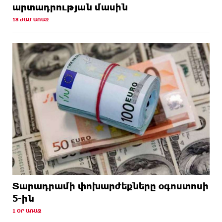
արտադրության մասին
18 ԺԱՄ ԱՌԱՋ
Տարադրամի փոխարժեքները օգոստոսի
5-ին
1 ՕՐ ԱՌԱՋ