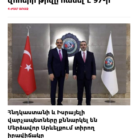
4 ԺԱՄ ԱՌԱՋ
Հնդկաստանի և Իսրայելի
վարչապետները քննարկել են
Մերձավոր Արևելքում տիրող
իրավիճակը