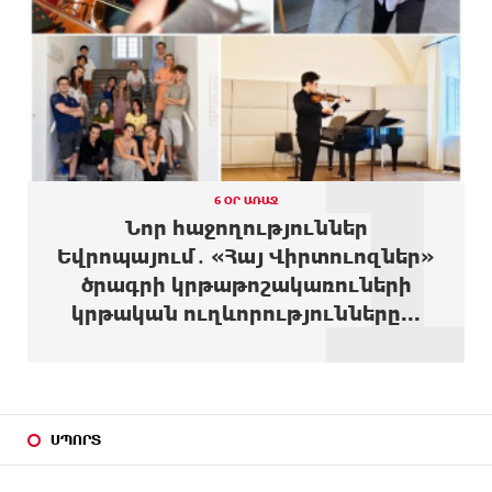
6 ԺԱՄ
Իրանը և Օմանը պլանավորում են փոխել
ԱՌԱՋ
Հորմուզի նեղուցի նավագնացության
1
կառուցվածքը
7 ԺԱՄ
8-ամյա Մոնթե Մուրադյանն ու Սյունե Քոսակյանը
ԱՌԱՋ
հաղթահարել են Արարատի գագաթը
7 ԺԱՄ
Վթար Լոռու մարզում․ փրկարարները վարորդին
6 ՕՐ ԱՌԱՋ
ԱՌԱՋ
դուրս են բերել արգելափակումից
Նոր հաջողություններ
Եվրոպայում․ «Հայ Վիրտուոզներ»
7 ԺԱՄ
Երևանում երթուղիների փոփոխություն կլինի
ծրագրի կրթաթոշակառուների
ԱՌԱՋ
կրթական ուղևորությունները...
7 ԺԱՄ
Օգոստոսի 7-ին՝ Գարեգին Բ Ամենայն Հայոց
ԱՌԱՋ
Կաթողիկոսի դատական նիստը
8 ԺԱՄ
ՆԳՆ-ն՝ աղբակույտի տակ մնացած քաղաքացու
ԱՌԱՋ
մահվան մասին
ՍՊՈՐՏ
8 ԺԱՄ
«Համահայկական ճակատ» շարժումը
ԱՌԱՋ
զորակցություն է հայտնում Ամենայն Հայոց