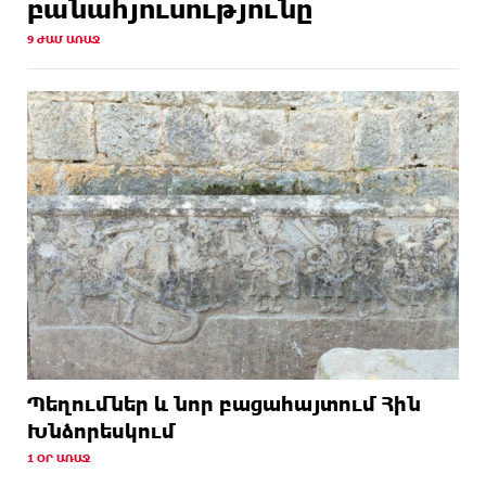
բանահյուսությունը
9 ԺԱՄ ԱՌԱՋ
Պեղումներ և նոր բացահայտում Հին
Խնձորեսկում
1 ՕՐ ԱՌԱՋ