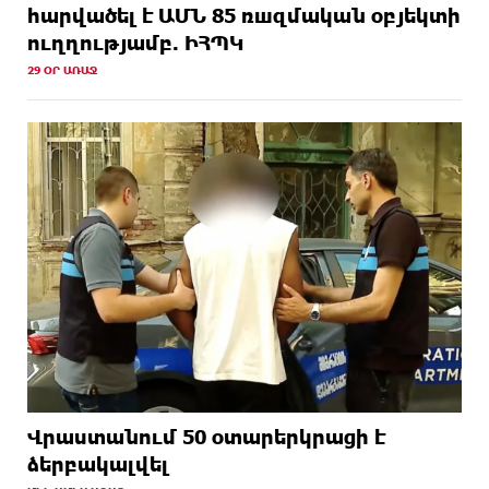
hարվածել է ԱՄՆ 85 ռшզմական օբյեկտի
ուղղությամբ. ԻՀՊԿ
29 ՕՐ ԱՌԱՋ
Վրաստանում 50 օտարերկրացի է
ձերբակալվել