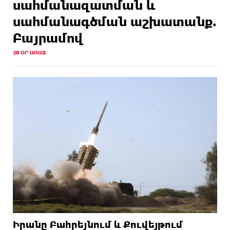
սահմանազատման և
սահմանագծման աշխատանք.
Բայրամով
28 ՕՐ ԱՌԱՋ
Իրանը Բահրեյնում և Քուվեյթում