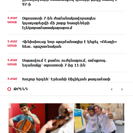
97-ի
5 ԺԱՄ
Օգոստոսի 7-ին ժամանակավորապես
ԱՌԱՋ
կդադարեցվի մի շարք հասցեների
էլեկտրամատակարարում
5 ԺԱՄ
Վինիսիուսը նոր պայմանագիր է կնքել «Ռեալի»
ԱՌԱՋ
հետ․ պաշտոնական
5 ԺԱՄ
Սպասվում է քամու ուժգնացում, ամպրոպ․
ԱՌԱՋ
եղանակը՝ օգոստոսի 7-ից 11-ին
5 ԺԱՄ
Խոշոր հրդեհ՝ Երևանի Սիլիկյան թաղամասի
ԱՌԱՋ
հարևանությամբ գտնվող աղբավայրում. կրակն
‹
›
ու ծուխը տեսանելի են մի քանի կիլոմետրից
ԹՐԵՆԴ
6 ԺԱՄ
Հնդկաստանի և Իսրայելի վարչապետները
ԱՌԱՋ
քննարկել են Մերձավոր Արևելքում տիրող
իրավիճակը
6 ԺԱՄ
Մալաթիա-Սեբաստիա վարչական շրջանում
ԱՌԱՋ
արմատից փտած հերթական ծառն է տապալվել