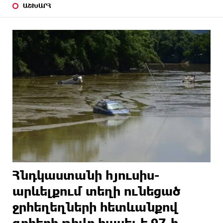
ԱՇԽԱՐՀ
Հնդկաստանի հյուսիս-
արևելքում տեղի ունեցած
ջրհեղեղների հետևանքով
զոհերի թիվը հասել է 97-ի