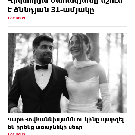
է ծննդյան 31-ամյակը
1 ՕՐ ԱՌԱՋ
Կարո Հովհաննիսյանն ու կինը պարզել
են իրենց առաջնեկի սեռը
1 ՕՐ ԱՌԱՋ