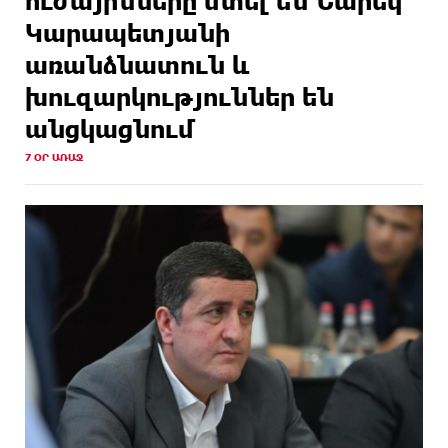
ուժայինները մտել են Նարեկ
Կարապետյանի
առանձնատուն և
խուզարկություններ են
անցկացնում
7 ՕՐ ԱՌԱՋ