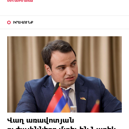
ՄԵԿ ԱՄԻՍ ԱՌԱՋ
ԻՐԱՎՈՒՆՔ
Վաղ առավոտյան