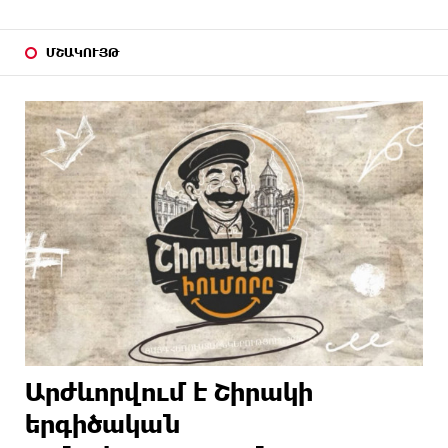
ՄՇԱԿՈՒՅԹ
Արժևորվում է Շիրակի
երգիծական