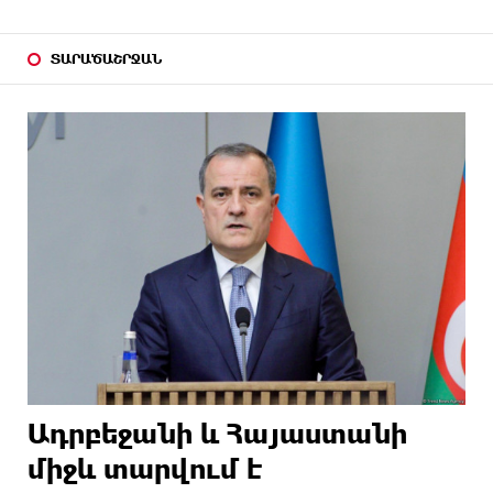
ՏԱՐԱԾԱՇՐՋԱՆ
Ադրբեջանի և Հայաստանի
միջև տարվում է