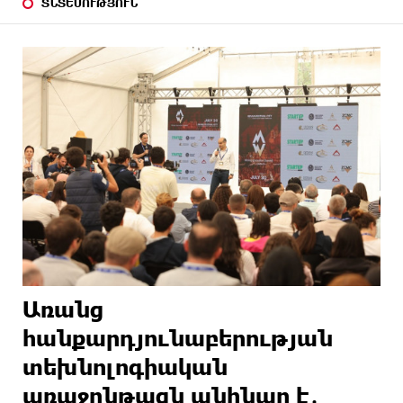
ՏՆՏԵՍՈՒԹՅՈՒՆ
Առանց
հանքարդյունաբերության
տեխնոլոգիական
առաջընթացն անհնար է․