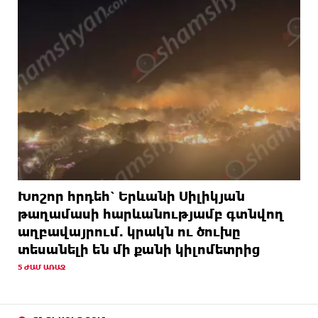
Խոշոր հրդեհ՝ Երևանի Սիլիկյան
թաղամասի հարևանությամբ գտնվող
աղբավայրում. կրակն ու ծուխը
տեսանելի են մի քանի կիլոմետրից
5 ԺԱՄ ԱՌԱՋ