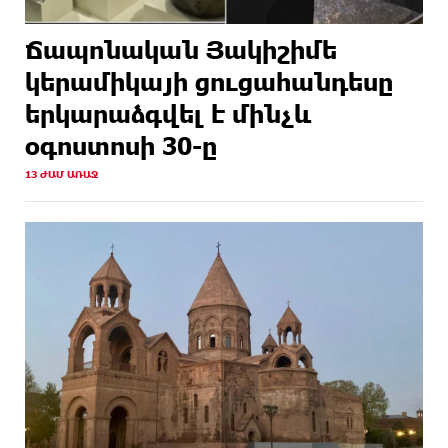
Ճապոնական Յակիշիմե
կերամիկայի ցուցահանդեսը
երկարաձգվել է մինչև
օգոստոսի 30-ը
13 ԺԱՄ ԱՌԱՋ