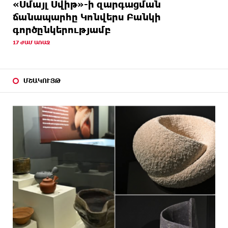
«Սմայլ Սվիթ»-ի զարգացման
ճանապարհը Կոնվերս Բանկի
գործընկերությամբ
17 ԺԱՄ ԱՌԱՋ
ՄՇԱԿՈՒՅԹ