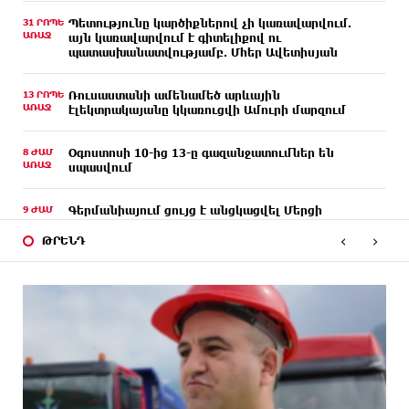
31 ՐՈՊԵ
Պետությունը կարծիքներով չի կառավարվում.
ԱՌԱՋ
այն կառավարվում է գիտելիքով ու
պատասխանատվությամբ. Մհեր Ավետիսյան
13 ՐՈՊԵ
Ռուսաստանի ամենամեծ արևային
ԱՌԱՋ
էլեկտրակայանը կկառուցվի Ամուրի մարզում
8 ԺԱՄ
Օգոստոսի 10-ից 13-ը գազանջատումներ են
ԱՌԱՋ
սպասվում
9 ԺԱՄ
Գերմանիայում ցույց է անցկացվել Մերցի
ԱՌԱՋ
կառավարության դեմ
‹
›
ԹՐԵՆԴ
9 ԺԱՄ
Մոդին համաշխարհային ռեկորդ է սահմանել. 303
ԱՌԱՋ
միլիոն դիտում՝ 24 ժամում
9 ԺԱՄ
23-ամյա ուսանողի մշակած հավելվածը
ԱՌԱՋ
հարավկորեական App Store-ում շրջանցել է
նույնիսկ Google Maps-ը
10 ԺԱՄ
Ռուսաստանի տարածքում ոչնչացվել է
ԱՌԱՋ