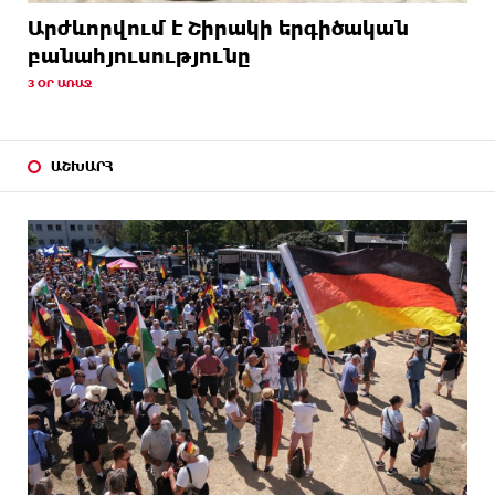
Արժևորվում է Շիրակի երգիծական
բանահյուսությունը
3 ՕՐ ԱՌԱՋ
ԱՇԽԱՐՀ