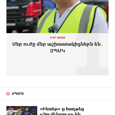
ուկրաինական 360 անօդաչու թռչող սարք
1
10 ԺԱՄ
Օգոստոսի 10-ին, 11-ին, 12-ին, 13-ին, 14-ին, 17-
ԱՌԱՋ
ին, 18-ին և 20-ին հարյուրավոր հասցեներում
լույս չի լինելու
10 ԺԱՄ
Ողբերգական դեպք՝ Երևանում․ Կիևյան կամրջի
ԱՌԱՋ
տակ հայտնաբերվել է տղամարդու մարմին
6 ՕՐ ԱՌԱՋ
Մեր ուժը մեր աշխատակիցներն են․
11 ԺԱՄ
Ադրբեջանի Սարով գյուղում տանը 18-ամյա
ԶՊՄԿ
ԱՌԱՋ
աղջկա դի է հայտնաբերվել
11 ԺԱՄ
Հայհիդրոմետի տնօրենը գրել է
ԱՌԱՋ
11 ԺԱՄ
Արտակարգ դեպք՝ Երևանում․ կոտրել են «Հույս
ԱՌԱՋ
բոլոր մարդկանց» հիմնադրամի շենքի
պատուհաններն ու դռները
ՍՊՈՐՏ
11 ԺԱՄ
Ալիևն ու Թրամփը հեռախոսազրույց են ունեցել
ԱՌԱՋ
«Ինտեր»-ը հաղթեց
«Յուվենտուս»-ին