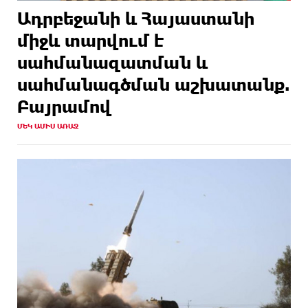
Ադրբեջանի և Հայաստանի
միջև տարվում է
սահմանազատման և
սահմանագծման աշխատանք.
Բայրամով
ՄԵԿ ԱՄԻՍ ԱՌԱՋ