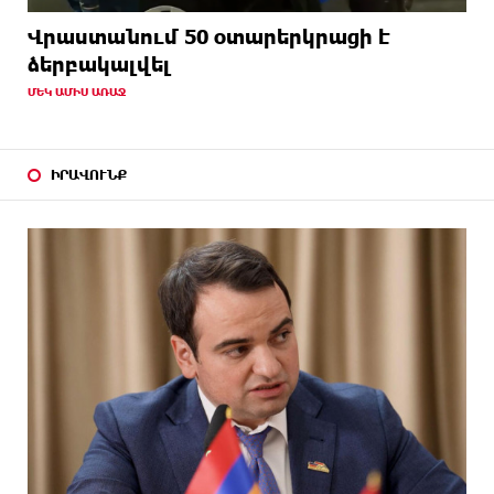
Վրաստանում 50 օտարերկրացի է
ձերբակալվել
ՄԵԿ ԱՄԻՍ ԱՌԱՋ
ԻՐԱՎՈՒՆՔ