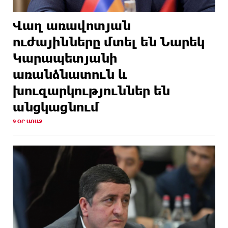
Վաղ առավոտյան
ուժայինները մտել են Նարեկ
Կարապետյանի
առանձնատուն և
խուզարկություններ են
անցկացնում
9 ՕՐ ԱՌԱՋ