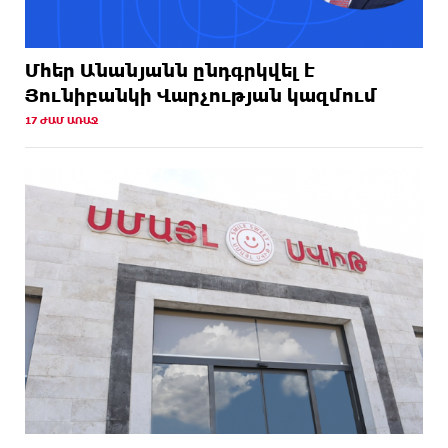
Մհեր Անանյանն ընդգրկվել է
Յունիբանկի Վարչության կազմում
17 ԺԱՄ ԱՌԱՋ