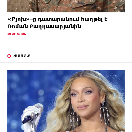
«Քյոխ»–ը դատարանում հաղթել է
Ռոման Բաղդասարյանին
20 ՕՐ ԱՌԱՋ
ԺԱՄԱՆՑ