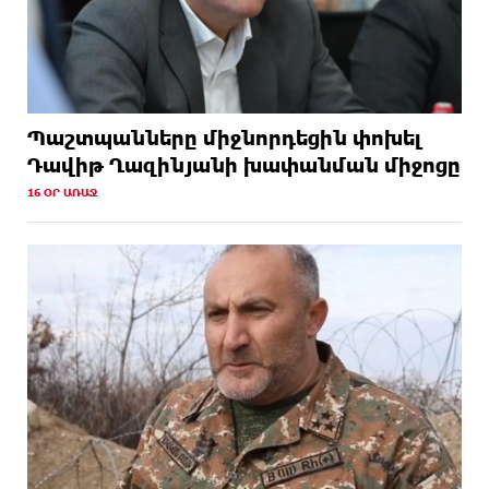
Պաշտպանները միջնորդեցին փոխել
Դավիթ Ղազինյանի խափանման միջոցը
16 ՕՐ ԱՌԱՋ