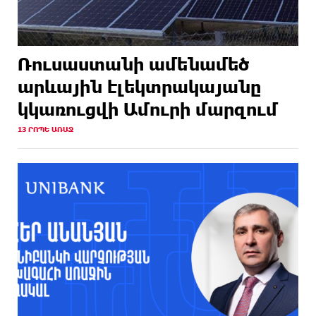
Ռուսաստանի ամենամեծ
արևային էլեկտրակայանը
կկառուցվի Ամուրի մարզում
13 ՐՈՊԵ ԱՌԱՋ