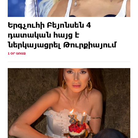
Երգչուհի Բեյոնսեն ​​4
դատական հայց է
ներկայացրել Թուրքիայում
1 ՕՐ ԱՌԱՋ