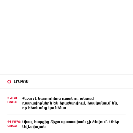
ԼՐԱՀՈՍ
3 ԺԱՄ
Հեշտ չէ կաթողիկոս դատելը, անգամ
ԱՌԱՋ
դատավորներն են հրաժարվում, հասկանում են,
որ հետևանք կունենա
44 ՐՈՊԵ
Սխալ հարցից ճիշտ պատասխան չի ծնվում. Մհեր
ԱՌԱՋ
Ավետիսյան