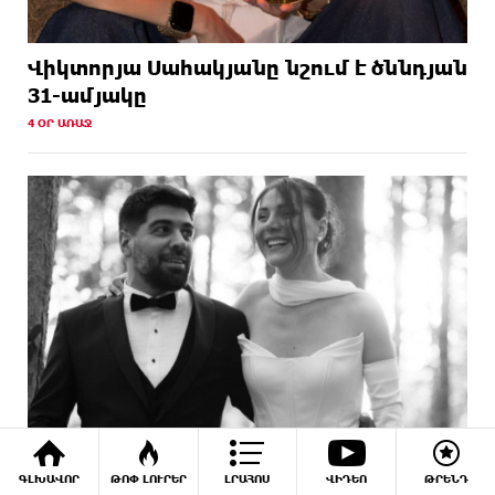
Վիկտորյա Սահակյանը նշում է ծննդյան
31-ամյակը
4 ՕՐ ԱՌԱՋ
ԳԼԽԱՎՈՐ
ԹՈՓ ԼՈՒՐԵՐ
ԼՐԱՀՈՍ
ՎԻԴԵՈ
ԹՐԵՆԴ
Կարո Հովհաննիսյանն ու կինը պարզել