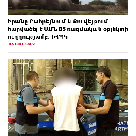
Իրանը Բահրեյնում և Քուվեյթում
hարվածել է ԱՄՆ 85 ռшզմական օբյեկտի
ուղղությամբ. ԻՀՊԿ
ՄԵԿ ԱՄԻՍ ԱՌԱՋ