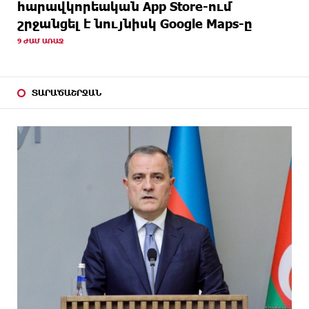
հարավկորեական App Store-ում
շրջանցել է նույնիսկ Google Maps-ը
9 ԺԱՄ ԱՌԱՋ
ՏԱՐԱԾԱՇՐՋԱՆ