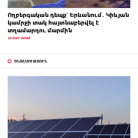
Ողբերգական դեպք՝ Երևանում․ Կիևյան
կամրջի տակ հայտնաբերվել է
տղամարդու մարմին
10 ԺԱՄ ԱՌԱՋ
ՏՆՏԵՍՈՒԹՅՈՒՆ