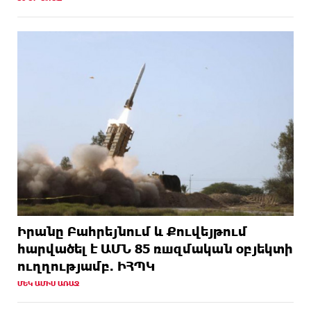
Իրանը Բահրեյնում և Քուվեյթում
hարվածել է ԱՄՆ 85 ռшզմական օբյեկտի
ուղղությամբ. ԻՀՊԿ
ՄԵԿ ԱՄԻՍ ԱՌԱՋ