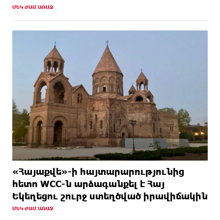
ՄԵԿ ԺԱՄ ԱՌԱՋ
«Հայաքվե»-ի հայտարարությունից
հետո WCC-ն արձագանքել է Հայ
Եկեղեցու շուրջ ստեղծված իրավիճակին
ՄԵԿ ԺԱՄ ԱՌԱՋ