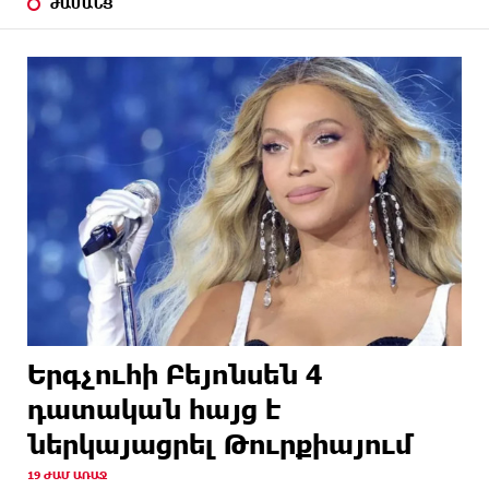
ԺԱՄԱՆՑ
Երգչուհի Բեյոնսեն ​​4
դատական հայց է
ներկայացրել Թուրքիայում
19 ԺԱՄ ԱՌԱՋ