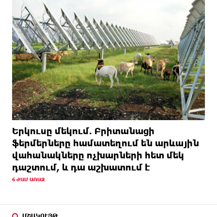
Երկուսը մեկում. Բրիտանացի
ֆերմերները համատեղում են արևային
վահանակները ոչխարների հետ մեկ
դաշտում, և դա աշխատում է
6 ԺԱՄ ԱՌԱՋ
ՄՇԱԿՈՒՅԹ