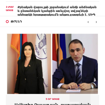
2 ԺԱՄ
Քրեական վարույթի շրջանակում անձի անձնական
ԱՌԱՋ
և ընտանեկան կյանքին առնչվող տվյալների
անհարկի հրապարակումն անթույլատրելի է. ՄԻՊ
‹
›
ԹՐԵՆԴ
2 ԺԱՄ
Զելենսկին ու Վուչիչը քննարկել են
ԱՌԱՋ
համագործակցությունն ընդլայնելու
հնարավորությունները
2 ԺԱՄ
Հրդեհի ահազանգ Սայաթ-Նովա պողոտայում.
ԱՌԱՋ
շենքից տարհանվել է 5 բնակիչ
ՄԵԿ ԺԱՄ
Ճապոնական Յակիշիմե կերամիկայի
ԱՌԱՋ
ցուցահանդեսը երկարաձգվել է մինչև օգոստոսի
30-ը
ՄԵԿ ԺԱՄ
Որոնվում է նախաձեռնված քրեական վարույթի
ԱՌԱՋ
շրջանակներում
ՄԵԿ ԺԱՄ
Փաշինյանն ու Թրամփը հեռախոսազրույց են
ԱՌԱՋ
ունեցել
5 ՕՐ ԱՌԱՋ
Ավետիք Չալաբյան. քաղաքական