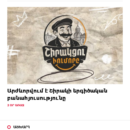
Արժևորվում է Շիրակի երգիծական
բանահյուսությունը
2 ՕՐ ԱՌԱՋ
ԱՇԽԱՐՀ