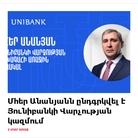
Մհեր Անանյանն ընդգրկվել է
Յունիբանկի Վարչության
կազմում
2 ԺԱՄ ԱՌԱՋ