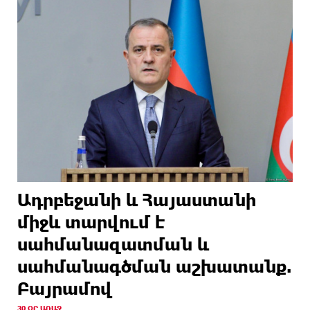
Ադրբեջանի և Հայաստանի
միջև տարվում է
սահմանազատման և
սահմանագծման աշխատանք.
Բայրամով
30 ՕՐ ԱՌԱՋ