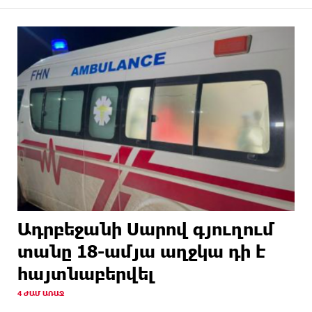
Ադրբեջանի Սարով գյուղում
տանը 18-ամյա աղջկա դի է
հայտնաբերվել
4 ԺԱՄ ԱՌԱՋ