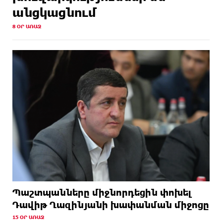
անցկացնում
8 ՕՐ ԱՌԱՋ
Պաշտպանները միջնորդեցին փոխել
Դավիթ Ղազինյանի խափանման միջոցը
15 ՕՐ ԱՌԱՋ