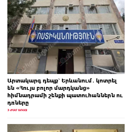
ԱՌԱՋ
Թրամփի 400 միլիոն դոլար արժողությամբ
Սպիտակ տան պարահանդեսային դահլիճի
նախագիծը
22 ԺԱՄ
Կաթողիկոսի նկատմամբ իրականացվող
ԱՌԱՋ
բռնադատավարությունը միահեծան իշխանության
հետևանք է. Հանրային Դաշինք
Արտակարգ դեպք՝ Երևանում․ կոտրել
են «Հույս բոլոր մարդկանց»
հիմնադրամի շենքի պատուհաններն ու
դռները
3 ԺԱՄ ԱՌԱՋ