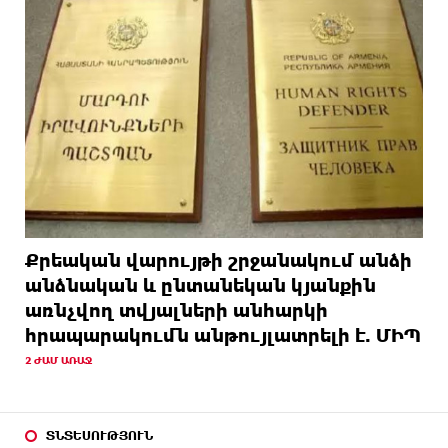
Քրեական վարույթի շրջանակում անձի
անձնական և ընտանեկան կյանքին
առնչվող տվյալների անհարկի
հրապարակումն անթույլատրելի է. ՄԻՊ
2 ԺԱՄ ԱՌԱՋ
ՏՆՏԵՍՈՒԹՅՈՒՆ