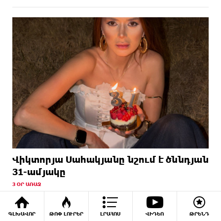
Վիկտորյա Սահակյանը նշում է ծննդյան
31-ամյակը
3 ՕՐ ԱՌԱՋ
ԳԼԽԱՎՈՐ
ԹՈՓ ԼՈՒՐԵՐ
ԼՐԱՀՈՍ
ՎԻԴԵՈ
ԹՐԵՆԴ