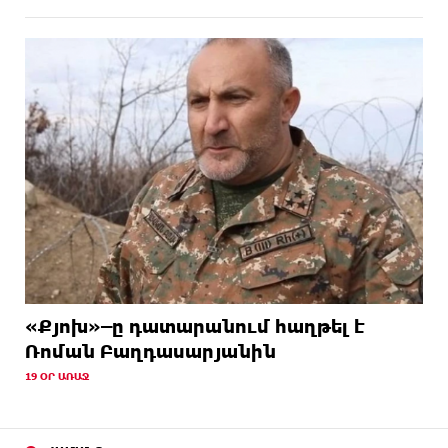
«Քյոխ»–ը դատարանում հաղթել է
Ռոման Բաղդասարյանին
19 ՕՐ ԱՌԱՋ