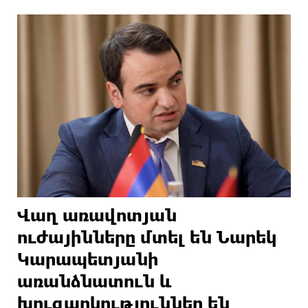
Վաղ առավոտյան
ուժայինները մտել են Նարեկ
Կարապետյանի
առանձնատուն և
խուզարկություններ են