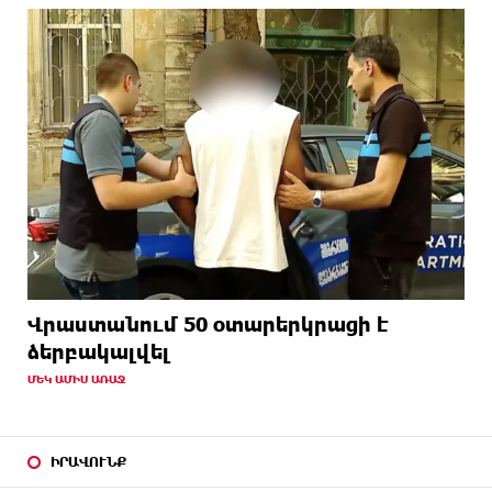
Վրաստանում 50 օտարերկրացի է
ձերբակալվել
ՄԵԿ ԱՄԻՍ ԱՌԱՋ
ԻՐԱՎՈՒՆՔ