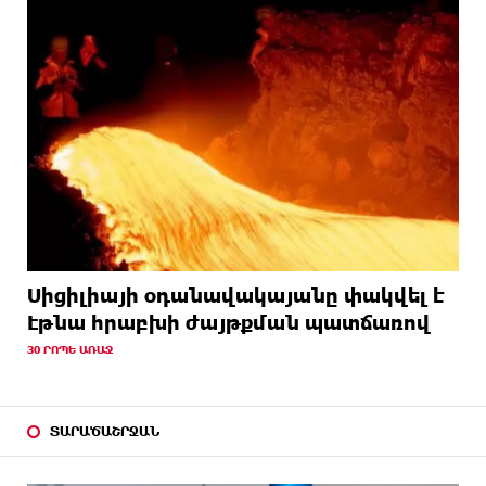
Սիցիլիայի օդանավակայանը փակվել է
Էթնա հրաբխի ժայթքման պատճառով
30 ՐՈՊԵ ԱՌԱՋ
ՏԱՐԱԾԱՇՐՋԱՆ