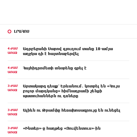
ԼՐԱՀՈՍ
4 ԺԱՄ
Ադրբեջանի Սարով գյուղում տանը 18-ամյա
ԱՌԱՋ
աղջկա դի է հայտնաբերվել
4 ԺԱՄ
Հայհիդրոմետի տնօրենը գրել է
ԱՌԱՋ
3 ԺԱՄ
Արտակարգ դեպք՝ Երևանում․ կոտրել են «Հույս
ԱՌԱՋ
բոլոր մարդկանց» հիմնադրամի շենքի
պատուհաններն ու դռները
3 ԺԱՄ
Ալիևն ու Թրամփը հեռախոսազրույց են ունեցել
ԱՌԱՋ
3 ԺԱՄ
«Ինտեր»-ը հաղթեց «Յուվենտուս»-ին
ԱՌԱՋ