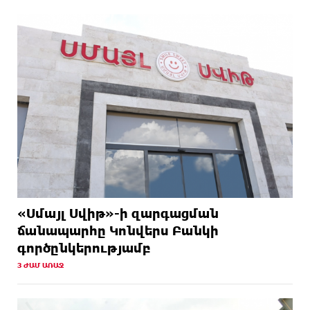
«Սմայլ Սվիթ»-ի զարգացման
ճանապարհը Կոնվերս Բանկի
գործընկերությամբ
3 ԺԱՄ ԱՌԱՋ