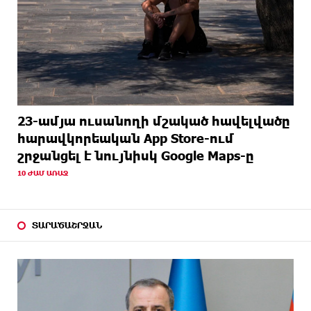
23-ամյա ուսանողի մշակած հավելվածը
հարավկորեական App Store-ում
շրջանցել է նույնիսկ Google Maps-ը
10 ԺԱՄ ԱՌԱՋ
ՏԱՐԱԾԱՇՐՋԱՆ