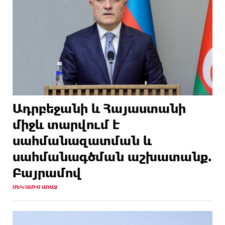
Ադրբեջանի և Հայաստանի
միջև տարվում է
սահմանազատման և
սահմանագծման աշխատանք.
Բայրամով
ՄԵԿ ԱՄԻՍ ԱՌԱՋ