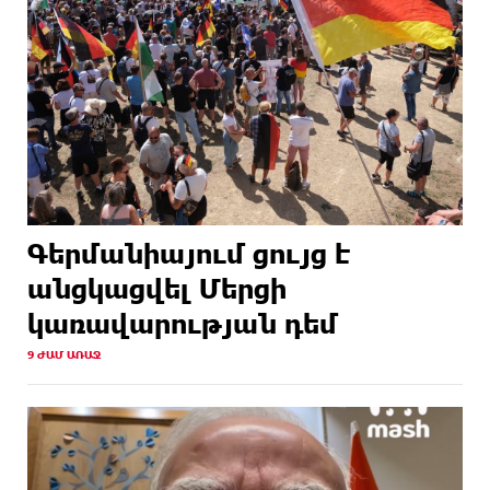
Գերմանիայում ցույց է
անցկացվել Մերցի
կառավարության դեմ
9 ԺԱՄ ԱՌԱՋ