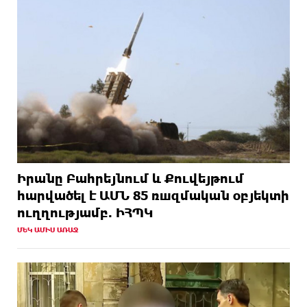
Իրանը Բահրեյնում և Քուվեյթում
hարվածել է ԱՄՆ 85 ռшզմական օբյեկտի
ուղղությամբ. ԻՀՊԿ
ՄԵԿ ԱՄԻՍ ԱՌԱՋ