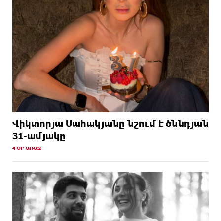
Վիկտորյա Սահակյանը նշում է ծննդյան
31-ամյակը
4 ՕՐ ԱՌԱՋ