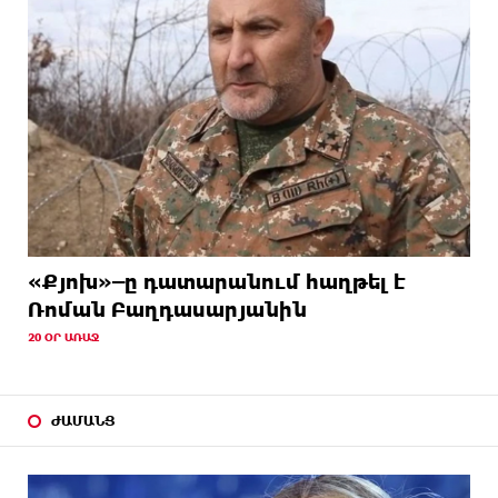
«Քյոխ»–ը դատարանում հաղթել է
Ռոման Բաղդասարյանին
20 ՕՐ ԱՌԱՋ
ԺԱՄԱՆՑ