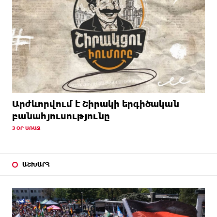
Արժևորվում է Շիրակի երգիծական
բանահյուսությունը
3 ՕՐ ԱՌԱՋ
ԱՇԽԱՐՀ