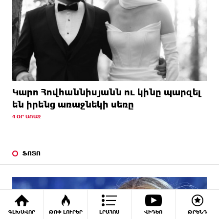
Կարո Հովհաննիսյանն ու կինը պարզել
են իրենց առաջնեկի սեռը
4 ՕՐ ԱՌԱՋ
ՖՈՏՈ
ԳԼԽԱՎՈՐ
ԹՈՓ ԼՈՒՐԵՐ
ԼՐԱՀՈՍ
ՎԻԴԵՈ
ԹՐԵՆԴ