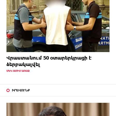
Վրաստանում 50 օտարերկրացի է
ձերբակալվել
ՄԵԿ ԱՄԻՍ ԱՌԱՋ
ԻՐԱՎՈՒՆՔ