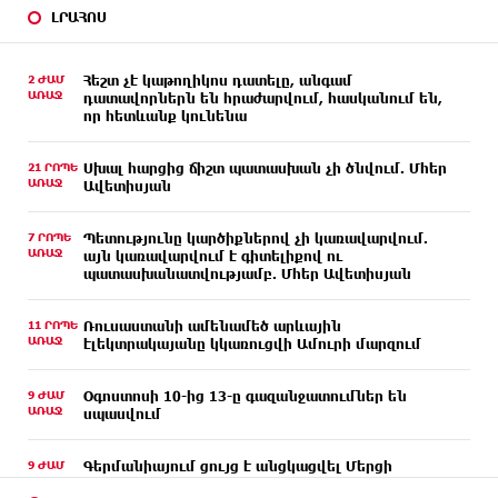
ԼՐԱՀՈՍ
2 ԺԱՄ
Հեշտ չէ կաթողիկոս դատելը, անգամ
ԱՌԱՋ
դատավորներն են հրաժարվում, հասկանում են,
որ հետևանք կունենա
21 ՐՈՊԵ
Սխալ հարցից ճիշտ պատասխան չի ծնվում. Մհեր
ԱՌԱՋ
Ավետիսյան
7 ՐՈՊԵ
Պետությունը կարծիքներով չի կառավարվում.
ԱՌԱՋ
այն կառավարվում է գիտելիքով ու
պատասխանատվությամբ. Մհեր Ավետիսյան
11 ՐՈՊԵ
Ռուսաստանի ամենամեծ արևային
ԱՌԱՋ
էլեկտրակայանը կկառուցվի Ամուրի մարզում
9 ԺԱՄ
Օգոստոսի 10-ից 13-ը գազանջատումներ են
ԱՌԱՋ
սպասվում
9 ԺԱՄ
Գերմանիայում ցույց է անցկացվել Մերցի
ԱՌԱՋ
կառավարության դեմ