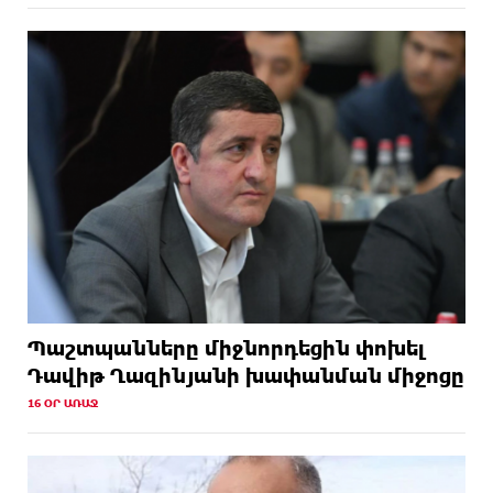
Պաշտպանները միջնորդեցին փոխել
Դավիթ Ղազինյանի խափանման միջոցը
16 ՕՐ ԱՌԱՋ