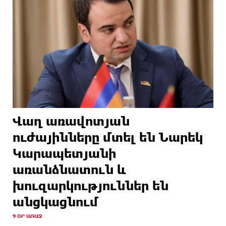
Վաղ առավոտյան
ուժայինները մտել են Նարեկ
Կարապետյանի
առանձնատուն և
խուզարկություններ են
անցկացնում
9 ՕՐ ԱՌԱՋ