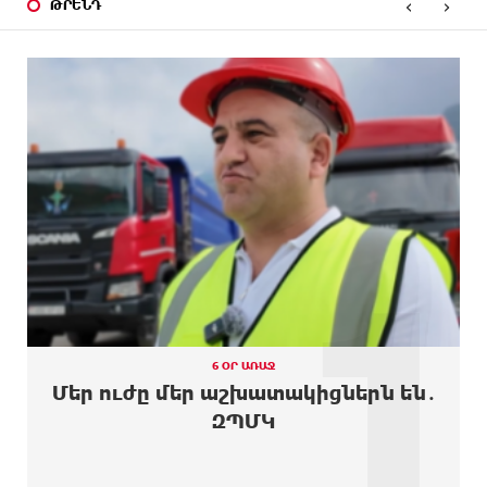
‹
›
ԹՐԵՆԴ
9 ԺԱՄ
Մոդին համաշխարհային ռեկորդ է սահմանել. 303
ԱՌԱՋ
միլիոն դիտում՝ 24 ժամում
10 ԺԱՄ
23-ամյա ուսանողի մշակած հավելվածը
ԱՌԱՋ
հարավկորեական App Store-ում շրջանցել է
նույնիսկ Google Maps-ը
10 ԺԱՄ
Ռուսաստանի տարածքում ոչնչացվել է
ԱՌԱՋ
ուկրաինական 360 անօդաչու թռչող սարք
1
10 ԺԱՄ
Օգոստոսի 10-ին, 11-ին, 12-ին, 13-ին, 14-ին, 17-
ԱՌԱՋ
ին, 18-ին և 20-ին հարյուրավոր հասցեներում
լույս չի լինելու
11 ԺԱՄ
Ողբերգական դեպք՝ Երևանում․ Կիևյան կամրջի
ԱՌԱՋ
տակ հայտնաբերվել է տղամարդու մարմին
6 ՕՐ ԱՌԱՋ
Մեր ուժը մեր աշխատակիցներն են․
11 ԺԱՄ
Ադրբեջանի Սարով գյուղում տանը 18-ամյա
ԶՊՄԿ
ԱՌԱՋ
աղջկա դի է հայտնաբերվել
11 ԺԱՄ
Հայհիդրոմետի տնօրենը գրել է