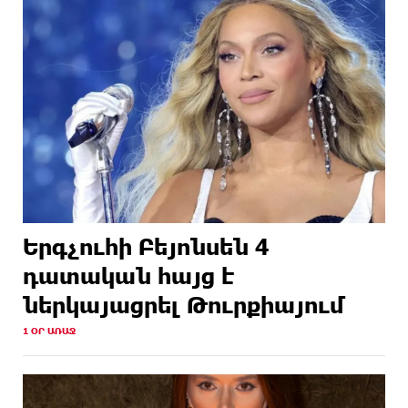
Երգչուհի Բեյոնսեն ​​4
դատական հայց է
ներկայացրել Թուրքիայում
1 ՕՐ ԱՌԱՋ