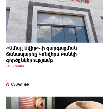
«Սմայլ Սվիթ»-ի զարգացման
ճանապարհը Կոնվերս Բանկի
գործընկերությամբ
18 ԺԱՄ ԱՌԱՋ
ՄՇԱԿՈՒՅԹ