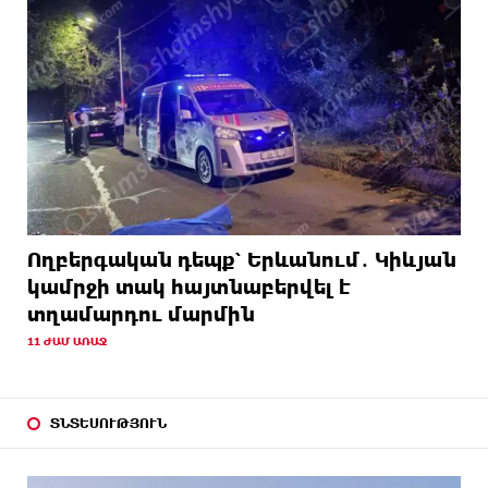
Ողբերգական դեպք՝ Երևանում․ Կիևյան
կամրջի տակ հայտնաբերվել է
տղամարդու մարմին
11 ԺԱՄ ԱՌԱՋ
ՏՆՏԵՍՈՒԹՅՈՒՆ