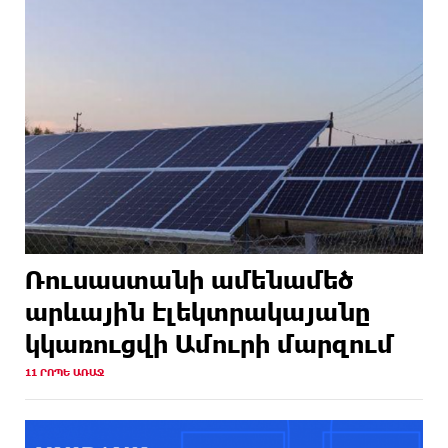
Ռուսաստանի ամենամեծ
արևային էլեկտրակայանը
կկառուցվի Ամուրի մարզում
11 ՐՈՊԵ ԱՌԱՋ