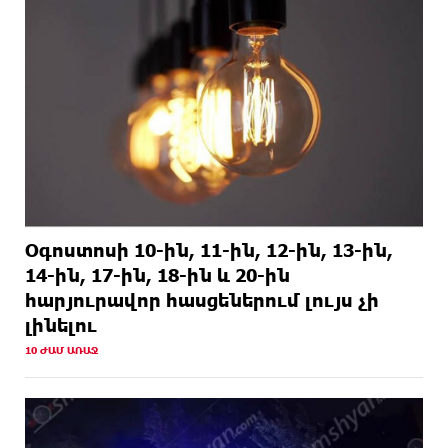
1 ՕՐ
Երգչուհի Բեյոնսեն ​​4 դատական հայց է
ԱՌԱՋ
ներկայացրել Թուրքիայում
Օգոստոսի 10-ին, 11-ին, 12-ին, 13-ին,
14-ին, 17-ին, 18-ին և 20-ին
հարյուրավոր հասցեներում լույս չի
լինելու
10 ԺԱՄ ԱՌԱՋ