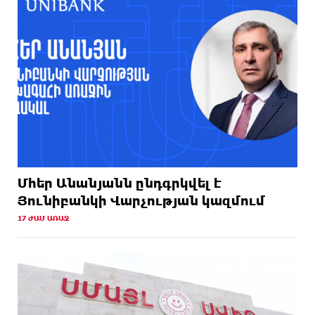
Մհեր Անանյանն ընդգրկվել է
Յունիբանկի Վարչության կազմում
17 ԺԱՄ ԱՌԱՋ