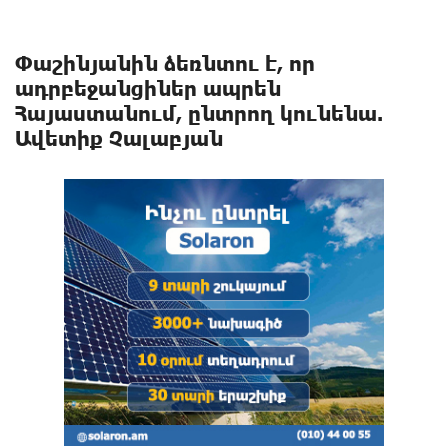
Փաշինյանին ձեռնտու է, որ
ադրբեջանցիներ ապրեն
Հայաստանում, ընտրող կունենա.
Ավետիք Չալաբյան