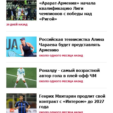
НАЗАД
независимого Азербайджана. Аршак Карапетян
«Арарат‑Армения» начала
квалификацию Лиги
чемпионов с победы над
12 ДНЕЙ
Бывший премьер-министр Словакии обратился к
НАЗАД
президенту страны с просьбой содействовать
«Ригой»
освобождению армянских заключенных,
29 ДНЕЙ НАЗАД
осужденных в Азербайджане
14 ДНЕЙ
Против кого вооружается Азербайджан? Аршак
Российская теннисистка Алина
НАЗАД
Карапетян
Чараева будет представлять
Армению
14 ДНЕЙ
При поддержке Ucom в спортивной школе Вайка
ОКОЛО ОДНОГО МЕСЯЦА НАЗАД
НАЗАД
установлена солнечная электростанция мощностью
15 кВт
Роналду - самый возрастной
15 ДНЕЙ
Новые финансовые навыки на «Давидбекских
автор гола в плей-офф ЧМ
НАЗАД
играх»: Idram&IDBank
ОКОЛО ОДНОГО МЕСЯЦА НАЗАД
16 ДНЕЙ
Кругом война. А вас вводят в заблуждение. Аршак
НАЗАД
Карапетян
Генрих Мхитарян продлит свой
контракт с «Интером» до 2027
17 ДНЕЙ
Центр продаж и обслуживания Ucom в Егварде
года
НАЗАД
возобновил работу по новому адресу — ул.
ОКОЛО ОДНОГО МЕСЯЦА НАЗАД
Ереванян, 3/47