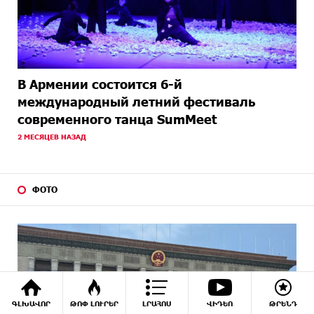
В Армении состоится 6-й
международный летний фестиваль
современного танца SumMeet
2 МЕСЯЦЕВ НАЗАД
ФОТО
ԳԼԽԱՎՈՐ
ԹՈՓ ԼՈՒՐԵՐ
ԼՐԱՀՈՍ
ՎԻԴԵՈ
ԹՐԵՆԴ