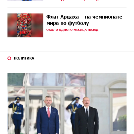
20 ДНЕЙ
До 25% idcoin-ов при покупке авиабилетов Flyone:
Флаг Арцаха – на чемпионате
НАЗАД
Idram&IDBank
мира по футболу
ОКОЛО ОДНОГО МЕСЯЦА НАЗАД
20 ДНЕЙ
Ucom и Microsoft Innovation Center помогают
НАЗАД
школьникам развивать навыки кибербезопасности
21 ДНЕЙ
При поддержке Ucom в Шенаване установлена
НАЗАД
солнечная станция мощностью 10 кВт
ПОЛИТИКА
23 ДНЕЙ
Юнибанк разыграет поездку в Италию среди новых
НАЗАД
держателей карт Mastercard World «Travel»
23 ДНЕЙ
Москва–Баку: есть разногласия, но связи
НАЗАД
сохраняются. А мы что делаем?
24 ДНЕЙ
День благодарности клиентам в Ванадзоре: IDBank
НАЗАД
26 ДНЕЙ
Пашинян замотивирован уничтожить Армению․
НАЗАД
Аршак Карапетян