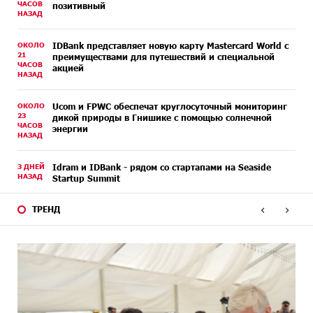
ЧАСОВ
позитивный
НАЗАД
ОКОЛО
IDBank представляет новую карту Mastercard World с
21
преимуществами для путешествий и специальной
ЧАСОВ
акцией
НАЗАД
ОКОЛО
Ucom и FPWC обеспечат круглосуточный мониторинг
23
дикой природы в Гнишике с помощью солнечной
ЧАСОВ
энергии
НАЗАД
3 ДНЕЙ
Idram и IDBank - рядом со стартапами на Seaside
НАЗАД
Startup Summit
‹
›
ТРЕНД
3 ДНЕЙ
В мобильном приложении Юнибанка теперь можно
НАЗАД
зарегистрироваться также с помощью imID
6 ДНЕЙ
«Бесплатные бонусы в играх»: IDBank
НАЗАД
предупреждает о кибератаках на школьников
6 ДНЕЙ
ЕАЭС со временем будет расширяться. Когда-нибудь
НАЗАД
это поймёт и рядовой армянин, но будет уже поздно