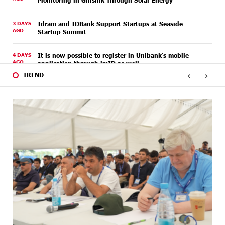
Monitoring in Gnishik Through Solar Energy
3 DAYS
Idram and IDBank Support Startups at Seaside
AGO
Startup Summit
4 DAYS
It is now possible to register in Unibank’s mobile
AGO
application through imID as well
‹
›
TREND
6 DAYS
“Free In-Game Bonuses”: IDBank Warns About
AGO
Cyberattacks Targeting Schoolchildren
6 DAYS
Moody's affirms Converse Bank's ratings and changes
AGO
outlook to positive from stable
6 DAYS
New Achievements in Europe: "Armenian Virtuosos"
AGO
Scholarship Recipients Embark on Educational Trips to
Prestigious Music Academies
7 DAYS
Rate.Trading Platform at Seaside Startup Summit:
AGO
IDBank Introduces an Innovative Solution
8 DAYS
Khachaturian Rooftop Grand Opening Supported by