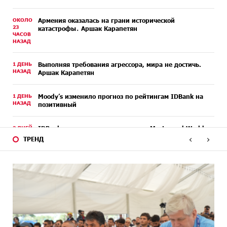
ОКОЛО
Армения оказалась на грани исторической
23
катастрофы․ Аршак Карапетян
ЧАСОВ
НАЗАД
1 ДЕНЬ
Выполняя требования агрессора, мира не достичь.
НАЗАД
Аршак Карапетян
1 ДЕНЬ
Moody’s изменило прогноз по рейтингам IDBank на
НАЗАД
позитивный
2 ДНЕЙ
IDBank представляет новую карту Mastercard World с
НАЗАД
преимуществами для путешествий и специальной
‹
›
ТРЕНД
акцией
2 ДНЕЙ
Ucom и FPWC обеспечат круглосуточный мониторинг
НАЗАД
дикой природы в Гнишике с помощью солнечной
энергии
4 ДНЕЙ
Idram и IDBank - рядом со стартапами на Seaside
НАЗАД
Startup Summit