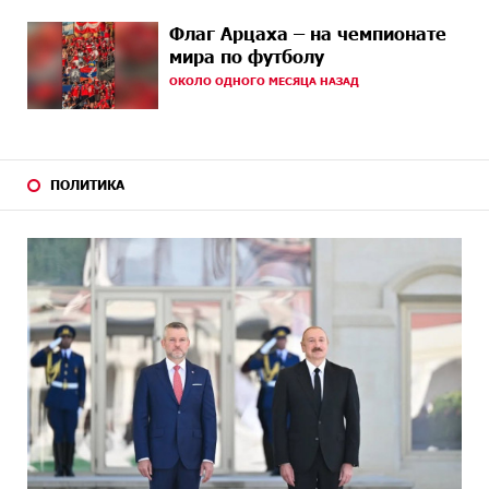
16 ДНЕЙ
Новые финансовые навыки на «Давидбекских
НАЗАД
Флаг Арцаха – на чемпионате
играх»: Idram&IDBank
мира по футболу
ОКОЛО ОДНОГО МЕСЯЦА НАЗАД
17 ДНЕЙ
Кругом война. А вас вводят в заблуждение. Аршак
НАЗАД
Карапетян
18 ДНЕЙ
Центр продаж и обслуживания Ucom в Егварде
НАЗАД
возобновил работу по новому адресу — ул.
ПОЛИТИКА
Ереванян, 3/47
21 ДНЕЙ
До 25% idcoin-ов при покупке авиабилетов Flyone:
НАЗАД
Idram&IDBank
21 ДНЕЙ
Ucom и Microsoft Innovation Center помогают
НАЗАД
школьникам развивать навыки кибербезопасности
22 ДНЕЙ
При поддержке Ucom в Шенаване установлена
НАЗАД
солнечная станция мощностью 10 кВт
24 ДНЕЙ
Юнибанк разыграет поездку в Италию среди новых
НАЗАД
держателей карт Mastercard World «Travel»