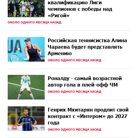
квалификацию Лиги
чемпионов с победы над
10 ДНЕЙ
Пашинян ты упустил свой шанс уйти спокойно.
«Ригой»
НАЗАД
Аршак Карапетян
ОКОЛО ОДНОГО МЕСЯЦА НАЗАД
10 ДНЕЙ
Обновленный Центр продаж и обслуживания Ucom
НАЗАД
открылся по адресу ул. Шаумяна, 24/2 в Арарате
Российская теннисистка Алина
Чараева будет представлять
11 ДНЕЙ
Никогда Нагорный Карабах не был в составе
Армению
НАЗАД
независимого Азербайджана. Аршак Карапетян
ОКОЛО ОДНОГО МЕСЯЦА НАЗАД
13 ДНЕЙ
Бывший премьер-министр Словакии обратился к
НАЗАД
президенту страны с просьбой содействовать
Роналду - самый возрастной
освобождению армянских заключенных,
осужденных в Азербайджане
автор гола в плей-офф ЧМ
ОКОЛО ОДНОГО МЕСЯЦА НАЗАД
15 ДНЕЙ
Против кого вооружается Азербайджан? Аршак
НАЗАД
Карапетян
Генрих Мхитарян продлит свой
контракт с «Интером» до 2027
15 ДНЕЙ
При поддержке Ucom в спортивной школе Вайка
года
НАЗАД
установлена солнечная электростанция мощностью
15 кВт
ОКОЛО ОДНОГО МЕСЯЦА НАЗАД