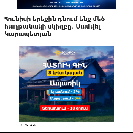
Հունիսի երեքին դնում ենք մեծ
հաղթանակի սկիզբը․ Սամվել
Կարապետյան