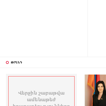
միայն ՀՀ քաղաքացին. Աննա
Կոստանյան
25 ՐՈՊԵ
Փրկարարները հայտանաբերել
ԱՌԱՋ
են մոլորված զբոսաշրջիկներին
34 ՐՈՊԵ
ԼՀԿ-ն պահանջում է
ԱՌԱՋ
դադարեցնել Գարեգին Բ-ի և
եպիսկոպոսների դեմ քրեական
հետապնդումը
44 ՐՈՊԵ
Սարյան փողոցի
ԹՐԵՆԴ
ԱՌԱՋ
բնակարաններից մեկում
պայթյունի հետևանքով 55-ամյա
տղամարդը այրվածքներով
տեղափոխվել է
«Այրվածքաբանության
ազգային կենտրոն»
ՄԵԿ ԺԱՄ
Սլովակիայի արևելքում
ԱՌԱՋ
արտակարգ դրություն է