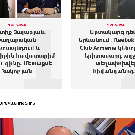
2
4 ՕՐ ԱՌԱՋ
3 ՕՐ ԱՌԱՋ
տակարգ դեպք
Moody’s-ը բարձրա
ւմ․ Reebok Sports
Ակբա բանկի վարկ
Armenia կենտրոնից
հեռանկարը
տասարդ աղջիկ է
տեղափոխվել
իվանդանոց...
ԱՔԱԿԱՆՈՒԹՅՈՒՆ