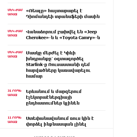
ՄԵԿ ԺԱՄ
«Ռեալը» հայտարարել է
ԱՌԱՋ
Դիոմանդեի տրանսֆերի մասին
ՄԵԿ ԺԱՄ
Վանաձորում բшխվել են «Jeep
ԱՌԱՋ
Cherokee»-ն և «Toyota Camry»-ն
ՄԵԿ ԺԱՄ
Մասկը մերժել է Կիևի
ԱՌԱՋ
խնդրանքը՝ օգտագործել
Starlink-ը Ռուսաստանի դեմ
հարվшծները կառավարելու
համար
31 ՐՈՊԵ
Երևանում և մարզերում
ԱՌԱՋ
էլեկտրաէներգիայի
ընդհատումներ կլինեն
11 ՐՈՊԵ
Ստեփանավանում ռուս կին է
ԱՌԱՋ
փորձել ինքնասպան լինել