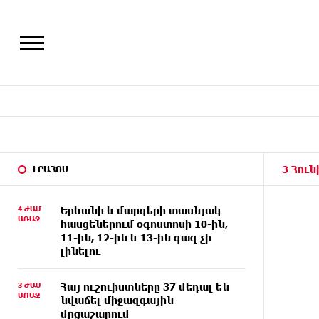
3 Հուն
ԼՐԱՀՈՍ
4 ԺԱՄ
Երևանի և մարզերի տասնյակ
ԱՌԱՋ
հասցեներում օգոստոսի 10-ին,
11-ին, 12-ին և 13-ին գազ չի
լինելու
3 ԺԱՄ
Հայ ուշուիստները 37 մեդալ են
ԱՌԱՋ
նվաճել միջազգային
մրցաշարում