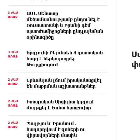
3 ԺԱՄ
ԱՄՆ Սենատը
ԱՌԱՋ
մեծամասնությամբ ընդունել է
Ռուսաստանի և Իրանի դեմ
պատժամիջոցների ընդլայնման
օրինագիծը
Ս
3 ԺԱՄ
Երգչուհի Բեյոնսեն ​​4 դատական
ԱՌԱՋ
հայց է ներկայացրել
փ
Թուրքիայում
2 ԺԱՄ
Երևանյան լճում իրականացվել
ԱՌԱՋ
են մաքրման աշխատանքներ
2 ԺԱՄ
Իտալական Սիցիլիա կղզում
ԱՌԱՋ
ժայթքել է Էտնա հրաբուխը
2 ԺԱՄ
Պայթյուն՝ Իրանում․
ԱՌԱՋ
հաղորդվում է զոհերի ու
վիրավորների մասին