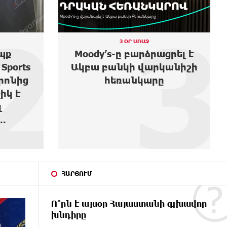
3
4
2 ՕՐ ԱՌԱՋ
ցրել է
Առաջին ելույթս Ազգային
անիշի
ժողովում․ Մամիկոն
Ասլանյան
ՀԱՐՑՈՒՄ
Ո՞րն է այսօր Հայաստանի գլխավոր
խնդիրը