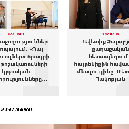
1
6 ՕՐ ԱՌԱՋ
3 ՕՐ ԱՌԱՋ
հաջողություններ
Ավետիք Չալաբյ
ոպայում․ «Հայ
քաղաքական
ուոզներ» ծրագրի
հետապնդում 
թոշակառուների
հայրենիքին հավա
կրթական
մնալու գինը. Մե
որությունները...
Հակոբյան
ԱՔԱԿԱՆՈՒԹՅՈՒՆ