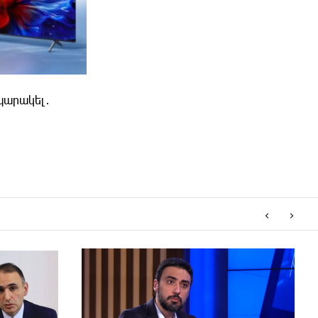
պարակել․
‹
›