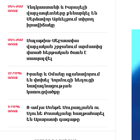
ՄԵԿ ԺԱՄ
Հնդկաստանի և Իսրայելի
ԱՌԱՋ
վարչապետները քննարկել են
Մերձավոր Արևելքում տիրող
իրավիճակը
ՄԵԿ ԺԱՄ
Մալաթիա-Սեբաստիա
ԱՌԱՋ
վարչական շրջանում արմատից
փտած հերթական ծառն է
տապալվել
27 ՐՈՊԵ
Իրանը և Օմանը պլանավորում
ԱՌԱՋ
են փոխել Հորմուզի նեղուցի
նավագնացության
կառուցվածքը
9 ՐՈՊԵ
8-ամյա Մոնթե Մուրադյանն ու
ԱՌԱՋ
Սյունե Քոսակյանը հաղթահարել
են Արարատի գագաթը
11 ՐՈՊԵ
Վթար Լոռու մարզում․
ԱՌԱՋ