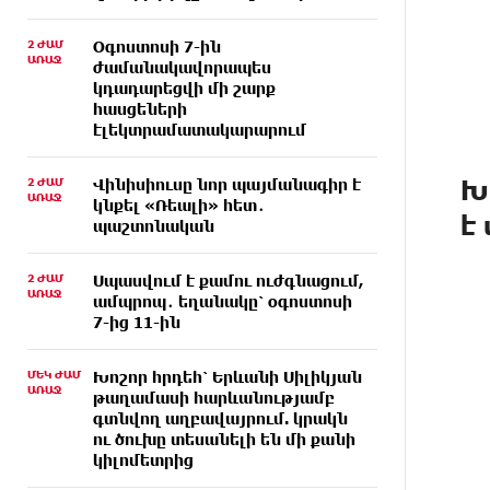
2 ԺԱՄ
Օգոստոսի 7-ին
ԱՌԱՋ
ժամանակավորապես
կդադարեցվի մի շարք
հասցեների
էլեկտրամատակարարում
Խ
2 ԺԱՄ
Վինիսիուսը նոր պայմանագիր է
ԱՌԱՋ
կնքել «Ռեալի» հետ․
է
պաշտոնական
2 ԺԱՄ
Սպասվում է քամու ուժգնացում,
ԱՌԱՋ
ամպրոպ․ եղանակը՝ օգոստոսի
7-ից 11-ին
ՄԵԿ ԺԱՄ
Խոշոր հրդեհ՝ Երևանի Սիլիկյան
ԱՌԱՋ
թաղամասի հարևանությամբ
գտնվող աղբավայրում. կրակն
ու ծուխը տեսանելի են մի քանի
կիլոմետրից