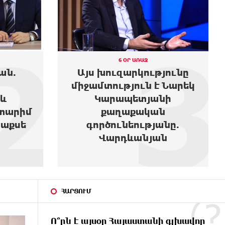
2
3
6 ՕՐ ԱՌԱՋ
ան.
Այս խուզարկությունը
միջամտություն է Նարեկ
և
Կարապետյանի
տարիմ
քաղաքական
տաքսե
գործունեությանը.
Վարդևանյան
ՀԱՐՑՈՒՄ
Ո՞րն է այսօր Հայաստանի գլխավոր