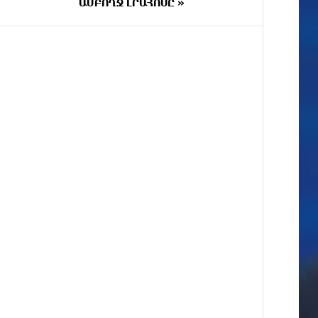
փրկարարները վարորդին դուրս
ԱՄԲՈՂՋ ԼՐԱՀՈՍԸ »
են բերել արգելափակումից
28 ՐՈՊԵ
Երևանում երթուղիների
ԱՌԱՋ
փոփոխություն կլինի
40 ՐՈՊԵ
Օգոստոսի 7-ին՝ Գարեգին Բ
ԱՌԱՋ
Ամենայն Հայոց Կաթողիկոսի
դատական նիստը
ՄԵԿ ԺԱՄ
ՆԳՆ-ն՝ աղբակույտի տակ
ԱՌԱՋ
մնացած քաղաքացու մահվան
մասին
ՄԵԿ ԺԱՄ
«Համահայկական ճակատ»
ԱՌԱՋ
շարժումը զորակցություն է
հայտնում Ամենայն Հայոց
Կաթողիկոսին
ՄԵԿ ԺԱՄ
Ավտովթար՝ Կոտայքի մարզում.
ԱՌԱՋ
Զովունի-Եղվարդ ճանապարհին