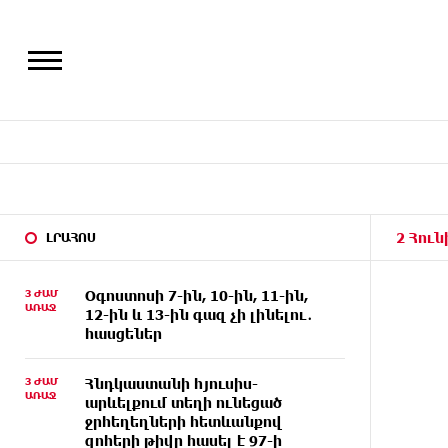
2 Հուն
ԼՐԱՀՈՍ
3 ԺԱՄ
Օգոստոսի 7-ին, 10-ին, 11-ին,
ԱՌԱՋ
12-ին և 13-ին գազ չի լինելու․
հասցեներ
3 ԺԱՄ
Հնդկաստանի հյուսիս-
ԱՌԱՋ
արևելքում տեղի ունեցած
ջրհեղեղների հետևանքով
զոհերի թիվը հասել է 97-ի