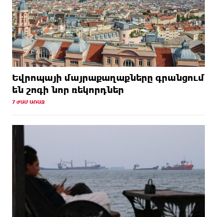
Եվրոպայի մայրաքաղաքները գրանցում
են շոգի նոր ռեկորդներ
7 ԺԱՄ ԱՌԱՋ