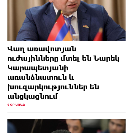
Վաղ առավոտյան
ուժայինները մտել են Նարեկ
Կարապետյանի
առանձնատուն և
խուզարկություններ են
անցկացնում
6 ՕՐ ԱՌԱՋ