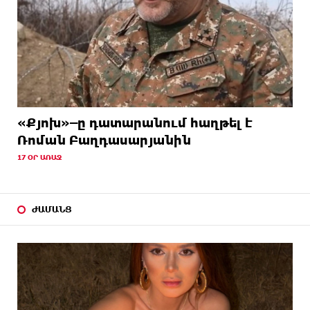
«Քյոխ»–ը դատարանում հաղթել է
Ռոման Բաղդասարյանին
17 ՕՐ ԱՌԱՋ
ԺԱՄԱՆՑ