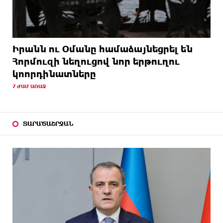
Իրանն ու Օմանը համաձայնեցրել են
Հորմուզի նեղուցով նոր երթուղու
կոորդինատները
7 ԺԱՄ ԱՌԱՋ
ՏԱՐԱԾԱՇՐՋԱՆ