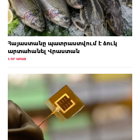
Հայաստանը պատրաստվում է ձուկ
արտահանել Վրաստան
1 ՕՐ ԱՌԱՋ