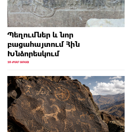
Պեղումներ և նոր
բացահայտում Հին
Խնձորեսկում
10 ԺԱՄ ԱՌԱՋ