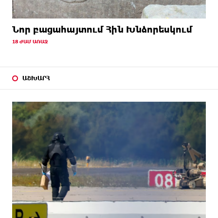
Նոր բացահայտում Հին Խնձորեսկում
18 ԺԱՄ ԱՌԱՋ
ԱՇԽԱՐՀ