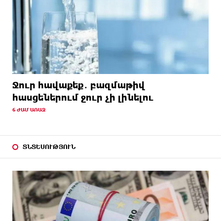
Ջուր հավաքեք․ բազմաթիվ
հասցեներում ջուր չի լինելու
6 ԺԱՄ ԱՌԱՋ
ՏՆՏԵՍՈՒԹՅՈՒՆ