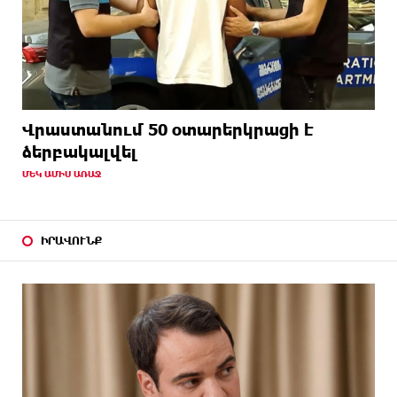
Վրաստանում 50 օտարերկրացի է
ձերբակալվել
ՄԵԿ ԱՄԻՍ ԱՌԱՋ
ԻՐԱՎՈՒՆՔ