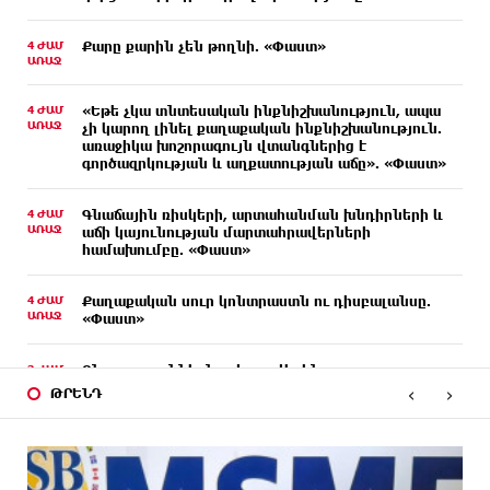
4 ԺԱՄ
Քարը քարին չեն թողնի. «Փաստ»
ԱՌԱՋ
4 ԺԱՄ
«Եթե չկա տնտեսական ինքնիշխանություն, ապա
ԱՌԱՋ
չի կարող լինել քաղաքական ինքնիշխանություն.
առաջիկա խոշորագույն վտանգներից է
գործազրկության և աղքատության աճը». «Փաստ»
4 ԺԱՄ
Գնաճային ռիսկերի, արտահանման խնդիրների և
ԱՌԱՋ
աճի կայունության մարտահրավերների
համախումբը. «Փաստ»
4 ԺԱՄ
Քաղաքական սուր կոնտրաստն ու դիսբալանսը.
ԱՌԱՋ
«Փաստ»
3 ԺԱՄ
Ընտրություններն ավարտվեցին,
ԱՌԱՋ
իշխանություններին էլ ոչինչ չի հետաքրքրու՞մ.
‹
›
ԹՐԵՆԴ
«Փաստ»
3 ԺԱՄ
Նոր պարտքեր են ներգրավում ճեղքերը փակելու
ԱՌԱՋ
համար. «Փաստ»