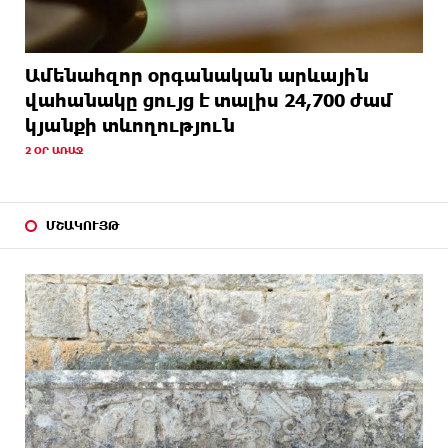
Ամենահզոր օրգանական արևային
վահանակը ցույց է տալիս 24,700 ժամ
կյանքի տևողություն
2 ՕՐ ԱՌԱՋ
ՄՇԱԿՈՒՅԹ