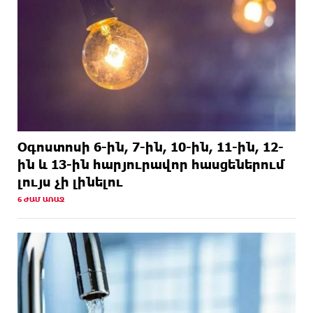
15 ԺԱՄ
Մոհամեդ Սալահը նոր ակումբ ունի.
ԱՌԱՋ
պաշտոնական
Օգոստոսի 6-ին, 7-ին, 10-ին, 11-ին, 12-
ին և 13-ին հարյուրավոր հասցեներում
լույս չի լինելու
6 ԺԱՄ ԱՌԱՋ