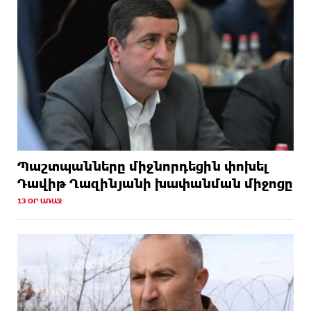
Պաշտպանները միջնորդեցին փոխել
Դավիթ Ղազինյանի խափանման միջոցը
13 ՕՐ ԱՌԱՋ