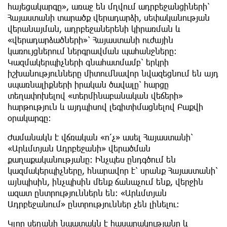
հայեցակարգը», առաջ են մղվում ադրբեջանցիների՝
Հայաստանի տարածք վերադարձի, սեփականության
վերանայման, ադրբեջաներենի կիրառման և
«վերադարձածների»՝ Հայաստանի ուժային
կառույցներում ներգրավման պահանջները։
Կազմակերպիչների գնահատմամբ՝ երկրի
իշխանությունները միտումնավոր նվազեցնում են այդ
սպառնալիքների իրական ծավալը՝ հարցը
տեղափոխելով «տերմինաբանական վեճերի»
հարթություն և այդպիսով լեգիտիմացնելով Բաքվի
օրակարգը։
Ժամանակն է վճռական «ո՛չ» ասել Հայաստանի՝
«Արևմտյան Ադրբեջանի» վերածման
քաղաքականությանը։ Ինչպես ընդգծում են
կազմակերպիչները, հնարավոր է՝ սրանք Հայաստանի՝
այնպիսին, ինչպիսին մենք ճանաչում ենք, վերջին
ազատ ընտրություններն են։ «Արևմտյան
Ադրբեջանում» ընտրություններ չեն լինելու։
Կլոր սեղանի նպատակն է հասարակությանը և