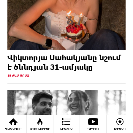
Վիկտորյա Սահակյանը նշում
է ծննդյան 31-ամյակը
18 ԺԱՄ ԱՌԱՋ
ԳԼԽԱՎՈՐ
ԹՈՓ ԼՈՒՐԵՐ
ԼՐԱՀՈՍ
ՎԻԴԵՈ
ԹՐԵՆԴ