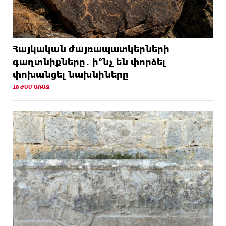
Հայկական ժայռապատկերների
գաղտնիքները․ ի՞նչ են փորձել
փոխանցել նախնիները
18 ԺԱՄ ԱՌԱՋ