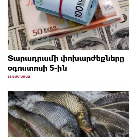
Տարադրամի փոխարժեքները
օգոստոսի 5-ին
18 ԺԱՄ ԱՌԱՋ