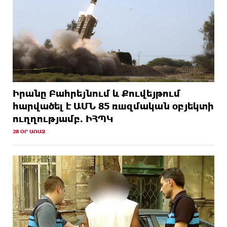
Իրանը Բահրեյնում և Քուվեյթում
hարվածել է ԱՄՆ 85 ռшզմական օբյեկտի
ուղղությամբ. ԻՀՊԿ
28 ՕՐ ԱՌԱՋ