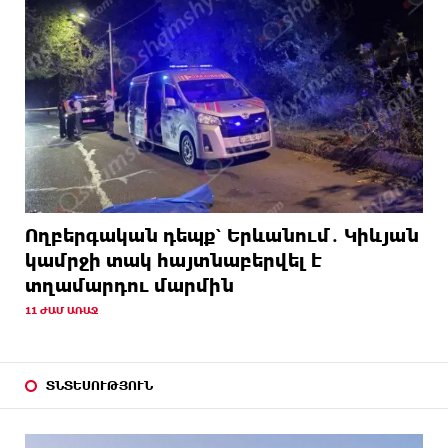
Ողբերգական դեպք՝ Երևանում․ Կիևյան
կամրջի տակ հայտնաբերվել է
տղամարդու մարմին
11 ԺԱՄ ԱՌԱՋ
ՏՆՏԵՍՈՒԹՅՈՒՆ