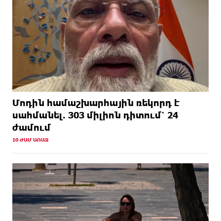
Մոդին համաշխարհային ռեկորդ է
սահմանել. 303 միլիոն դիտում՝ 24
ժամում
10 ԺԱՄ ԱՌԱՋ