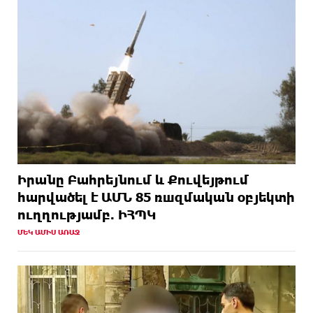
Իրանը Բահրեյնում և Քուվեյթում
hարվածել է ԱՄՆ 85 ռшզմական օբյեկտի
ուղղությամբ. ԻՀՊԿ
ՄԵԿ ԱՄԻՍ ԱՌԱՋ