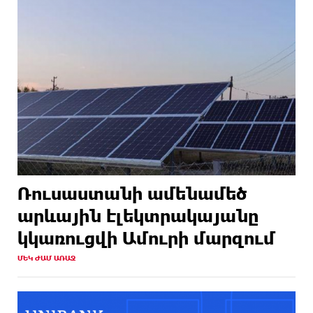
Ռուսաստանի ամենամեծ
արևային էլեկտրակայանը
կկառուցվի Ամուրի մարզում
ՄԵԿ ԺԱՄ ԱՌԱՋ