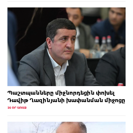
Պաշտպանները միջնորդեցին փոխել
Դավիթ Ղազինյանի խափանման միջոցը
16 ՕՐ ԱՌԱՋ