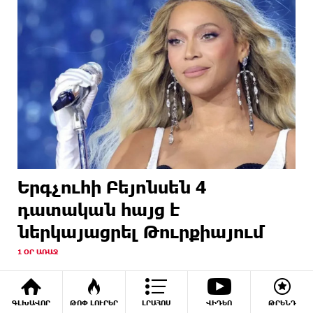
Երգչուհի Բեյոնսեն ​​4
դատական հայց է
ներկայացրել Թուրքիայում
1 ՕՐ ԱՌԱՋ
ԳԼԽԱՎՈՐ
ԹՈՓ ԼՈՒՐԵՐ
ԼՐԱՀՈՍ
ՎԻԴԵՈ
ԹՐԵՆԴ