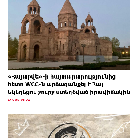
«Հայաքվե»-ի հայտարարությունից
հետո WCC-ն արձագանքել է Հայ
Եկեղեցու շուրջ ստեղծված իրավիճակին
17 ԺԱՄ ԱՌԱՋ