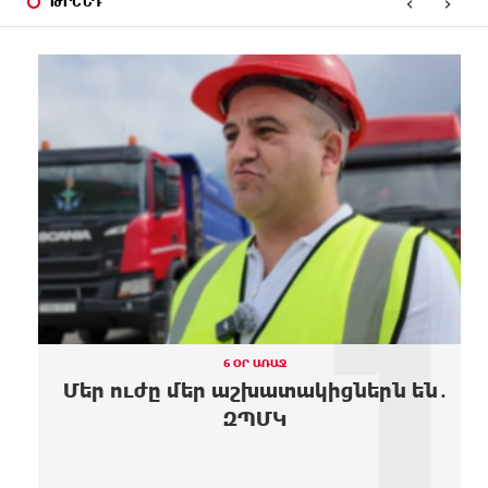
‹
›
ԹՐԵՆԴ
10 ԺԱՄ
Մոդին համաշխարհային ռեկորդ է սահմանել. 303
ԱՌԱՋ
միլիոն դիտում՝ 24 ժամում
11 ԺԱՄ
23-ամյա ուսանողի մշակած հավելվածը
ԱՌԱՋ
հարավկորեական App Store-ում շրջանցել է
նույնիսկ Google Maps-ը
11 ԺԱՄ
Ռուսաստանի տարածքում ոչնչացվել է
ԱՌԱՋ
ուկրաինական 360 անօդաչու թռչող սարք
1
11 ԺԱՄ
Օգոստոսի 10-ին, 11-ին, 12-ին, 13-ին, 14-ին, 17-
ԱՌԱՋ
ին, 18-ին և 20-ին հարյուրավոր հասցեներում
լույս չի լինելու
11 ԺԱՄ
Ողբերգական դեպք՝ Երևանում․ Կիևյան կամրջի
ԱՌԱՋ
տակ հայտնաբերվել է տղամարդու մարմին
6 ՕՐ ԱՌԱՋ
Մեր ուժը մեր աշխատակիցներն են․
12 ԺԱՄ
Ադրբեջանի Սարով գյուղում տանը 18-ամյա
ԶՊՄԿ
ԱՌԱՋ
աղջկա դի է հայտնաբերվել
12 ԺԱՄ
Հայհիդրոմետի տնօրենը գրել է