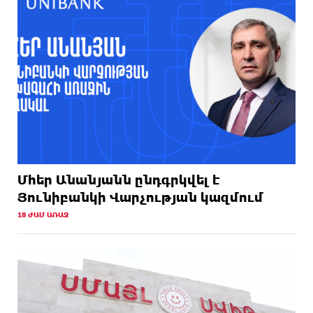
Մհեր Անանյանն ընդգրկվել է
Յունիբանկի Վարչության կազմում
18 ԺԱՄ ԱՌԱՋ