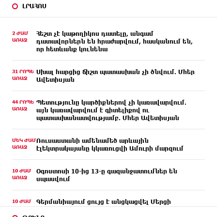
ԼՐԱՀՈՍ
2 ԺԱՄ
Հեշտ չէ կաթողիկոս դատելը, անգամ
ԱՌԱՋ
դատավորներն են հրաժարվում, հասկանում են,
որ հետևանք կունենա
31 ՐՈՊԵ
Սխալ հարցից ճիշտ պատասխան չի ծնվում. Մհեր
ԱՌԱՋ
Ավետիսյան
44 ՐՈՊԵ
Պետությունը կարծիքներով չի կառավարվում.
ԱՌԱՋ
այն կառավարվում է գիտելիքով ու
պատասխանատվությամբ. Մհեր Ավետիսյան
ՄԵԿ ԺԱՄ
Ռուսաստանի ամենամեծ արևային
ԱՌԱՋ
էլեկտրակայանը կկառուցվի Ամուրի մարզում
10 ԺԱՄ
Օգոստոսի 10-ից 13-ը գազանջատումներ են
ԱՌԱՋ
սպասվում
10 ԺԱՄ
Գերմանիայում ցույց է անցկացվել Մերցի
ԱՌԱՋ
կառավարության դեմ