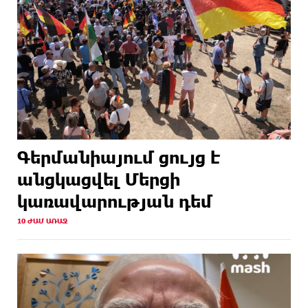
Գերմանիայում ցույց է
անցկացվել Մերցի
կառավարության դեմ
10 ԺԱՄ ԱՌԱՋ