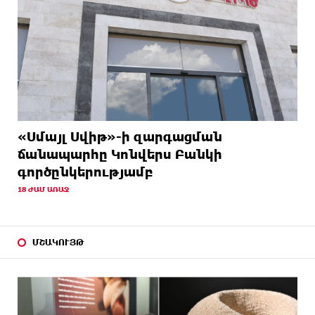
«Սմայլ Սվիթ»-ի զարգացման
ճանապարհը Կոնվերս Բանկի
գործընկերությամբ
18 ԺԱՄ ԱՌԱՋ
ՄՇԱԿՈՒՅԹ