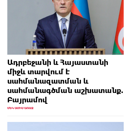
Ադրբեջանի և Հայաստանի
միջև տարվում է
սահմանազատման և
սահմանագծման աշխատանք.
Բայրամով
ՄԵԿ ԱՄԻՍ ԱՌԱՋ