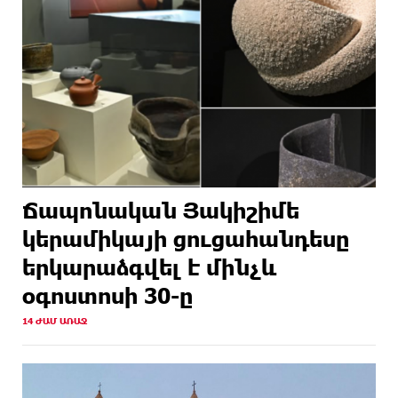
Ճապոնական Յակիշիմե
կերամիկայի ցուցահանդեսը
երկարաձգվել է մինչև
օգոստոսի 30-ը
14 ԺԱՄ ԱՌԱՋ