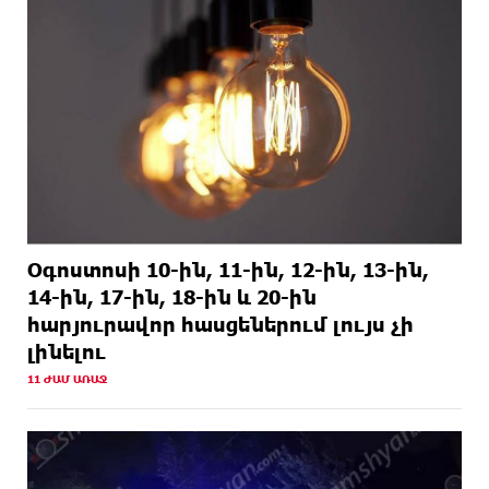
1 ՕՐ
Երգչուհի Բեյոնսեն ​​4 դատական հայց է
ԱՌԱՋ
ներկայացրել Թուրքիայում
Օգոստոսի 10-ին, 11-ին, 12-ին, 13-ին,
14-ին, 17-ին, 18-ին և 20-ին
հարյուրավոր հասցեներում լույս չի
լինելու
11 ԺԱՄ ԱՌԱՋ