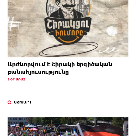
Արժևորվում է Շիրակի երգիծական
բանահյուսությունը
3 ՕՐ ԱՌԱՋ
ԱՇԽԱՐՀ