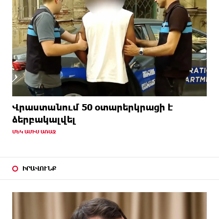
Վրաստանում 50 օտարերկրացի է
ձերբակալվել
ՄԵԿ ԱՄԻՍ ԱՌԱՋ
ԻՐԱՎՈՒՆՔ