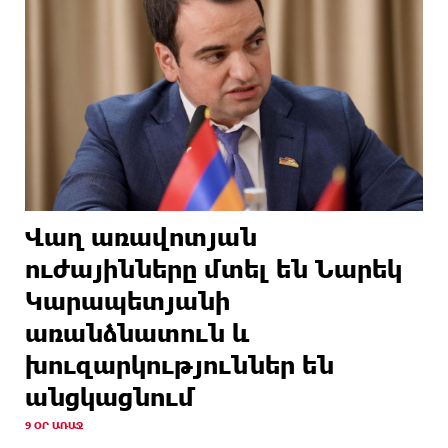
Վաղ առավոտյան
ուժայինները մտել են Նարեկ
Կարապետյանի
առանձնատուն և
խուզարկություններ են
անցկացնում
9 ՕՐ ԱՌԱՋ