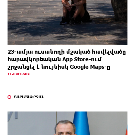
23-ամյա ուսանողի մշակած հավելվածը
հարավկորեական App Store-ում
շրջանցել է նույնիսկ Google Maps-ը
11 ԺԱՄ ԱՌԱՋ
ՏԱՐԱԾԱՇՐՋԱՆ