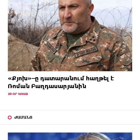
«Քյոխ»–ը դատարանում հաղթել է
Ռոման Բաղդասարյանին
20 ՕՐ ԱՌԱՋ
ԺԱՄԱՆՑ