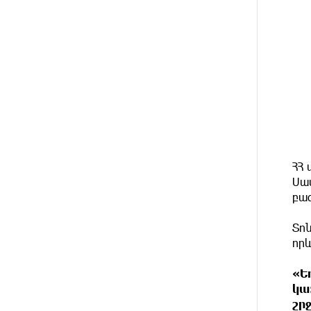
և եպիսկոպոսների նկատմամբ
քրեական հետապնդումը
3 ԺԱՄ
Այսօր «Համահայկական
ԱՌԱՋ
ճակատ» կուսակցության
ղեկավար, ՀՀ Զինված ուժերի
պահեստազորի փոխգնդապետ,
հետախուզական զորքերի սպա
Արսեն Վարդանյանի ծննդյան
տարեդարձն է
ՀՀ
11 ԺԱՄ
Օգոստոսի 7-ին, 10-ին, 11-ին,
ԱՌԱՋ
Սա
12-ին և 13-ին գազ չի լինելու․
հասցեներ
բա
Տոն
12 ԺԱՄ
Հնդկաստանի հյուսիս-
ԱՌԱՋ
որ
արևելքում տեղի ունեցած
ջրհեղեղների հետևանքով
զոհերի թիվը հասել է 97-ի
«Ե
կա
շր
12 ԺԱՄ
Օգոստոսի 7-ին