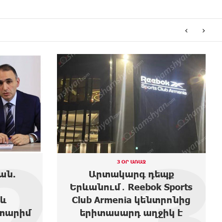
‹
›
3
4
3 ՕՐ ԱՌԱՋ
պք
Moody’s-ը բարձրացրել է
Sports
Ակբա բանկի վարկանիշի
տրոնից
հեռանկարը
իկ է