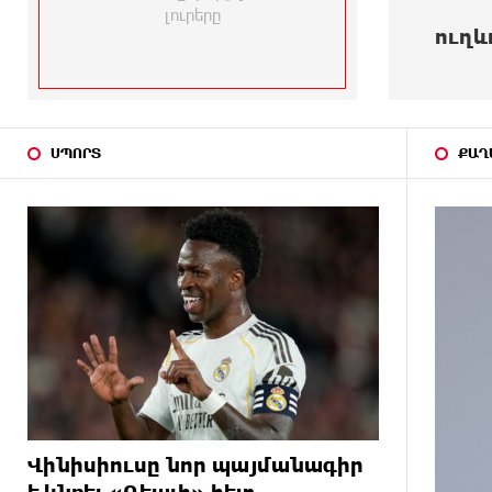
կրթական
մնալո
15 ԺԱՄ
Երևանում երթուղիների
ուղևորությունները...
ԱՌԱՋ
փոփոխություն կլինի
15 ԺԱՄ
Օգոստոսի 7-ին՝ Գարեգին Բ
ԱՌԱՋ
Ամենայն Հայոց Կաթողիկոսի
դատական նիստը
ՍՊՈՐՏ
ՔԱՂ
16 ԺԱՄ
ՆԳՆ-ն՝ աղբակույտի տակ
ԱՌԱՋ
մնացած քաղաքացու մահվան
մասին
16 ԺԱՄ
«Համահայկական ճակատ»
ԱՌԱՋ
շարժումը զորակցություն է
հայտնում Ամենայն Հայոց
Կաթողիկոսին
16 ԺԱՄ
Ավտովթար՝ Կոտայքի մարզում.
ԱՌԱՋ
Զովունի-Եղվարդ ճանապարհին
բախվել են «Alfa Romeo»-ն
Վինիսիուսը նոր պայմանագիր
և «Opel»-ը. կա վիրավոր
է կնքել «Ռեալի» հետ․