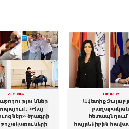
2
4 ՕՐ ԱՌԱՋ
3 ՕՐ ԱՌԱՋ
տիք Չալաբյան.
Արտակարգ դե
քաղաքական
Երևանում․ Reebok 
ետապնդում և
Club Armenia կեն
նիքին հավատարիմ
երիտասարդ աղջ