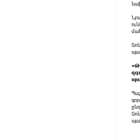
ԱՌԱՋ
ժամանակավորապես
նա
կդադարեցվի մի շարք
հասցեների
Նրա
էլեկտրամատակարարում
ու
մա
12 ԺԱՄ
Վինիսիուսը նոր պայմանագիր է
ԱՌԱՋ
կնքել «Ռեալի» հետ․
Տոն
պաշտոնական
պա
13 ԺԱՄ
Սպասվում է քամու ուժգնացում,
«Թ
ԱՌԱՋ
ամպրոպ․ եղանակը՝ օգոստոսի
զգ
7-ից 11-ին
պա
13 ԺԱՄ
Խոշոր հրդեհ՝ Երևանի Սիլիկյան
Պա
ԱՌԱՋ
թաղամասի հարևանությամբ
գոր
գտնվող աղբավայրում. կրակն
ըն
ու ծուխը տեսանելի են մի քանի
Տոն
կիլոմետրից
պա
13 ԺԱՄ
Հնդկաստանի և Իսրայելի
ԱՌԱՋ
վարչապետները քննարկել են