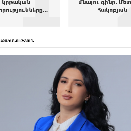
ւ գինը. Մետաքսե
տեղափոխվե
Հակոբյան
հիվանդանոց.
ԱՔԱԿԱՆՈՒԹՅՈՒՆ