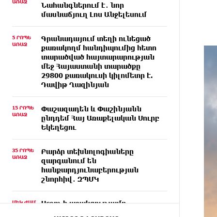
ԱՌԱՋ
Նահանգներում է․ նոր
մասնաճյուղ Լոս Անջելեսում
5 ՐՈՊԵ
Գրանադայում տեղի ունեցած
ԱՌԱՋ
քառակողմ հանդիպումից հետո
տարածված հայտարարության
մեջ Հայաստանի տարածքը
29800 քառակուսի կիլոմետր է.
Դավիթ Ղազինյան
15 ՐՈՊԵ
Փաշազադեն և Փաշինյանն
ԱՌԱՋ
ընդդեմ Հայ Առաքելական Սուրբ
Եկեղեցու
35 ՐՈՊԵ
Բարձր տեխնոլոգիաները
ԱՌԱՋ
զարգանում են
հանքարդյունաբերության
շնորհիվ․ ԶՊՄԿ
ՄԵԿ ԺԱՄ
Ucom-ի աջակցությամբ
ԱՌԱՋ
ներկայացվեց «Մտապահիր