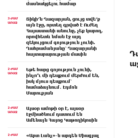
մասնակցելու համար
3 ԺԱՄ
Տիկի՜ն Ղազարյան, ցույց տվե՜ք
ԱՌԱՋ
այն էջը, որտեղ գրված է Ուժեղ
Հայաստանի անունը, չեք կարող,
որովհետև նման էջ այդ
զեկույցում գոյություն չունի.
Ղահրամանյանը՝ Ղազարյանի
Դ
հայտարարության մասին
ա
2 ԺԱՄ
Եթե հարց գոյություն չունի,
ԱՌԱՋ
ինչո՞ւ մի դեպքում մերժում են,
իսկ մյուս դեպքում՝
համաձայնում․ Էդմոն
Մարուքյան
2 ԺԱՄ
Այսօր ամոթի օր է, այսօր
ԱՌԱՋ
Էջմիածնում դատում են
Ամենայն Հայոց Կաթողիկոսին
2 ԺԱՄ
«Արտ Լանչ»-ն արդեն Միացյալ