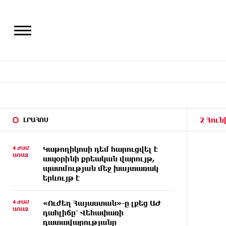
2 Հուն
ԼՐԱՀՈՍ
4 ԺԱՄ
Կաթողիկոսի դեմ հարուցվել է
ԱՌԱՋ
ապօրինի քրեական վարույթ,
պատմության մեջ խայտառակ
երևույթ է
4 ԺԱՄ
«Ուժեղ Հայաստան»-ը լքեց ԱԺ
ԱՌԱՋ
դահլիճը՝ Վեհափառի
դատավարությանը