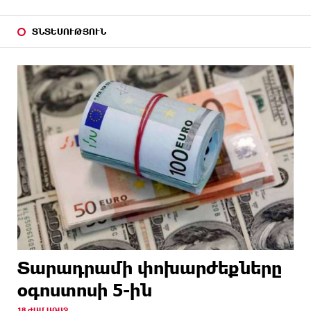
ՏՆՏԵՍՈՒԹՅՈՒՆ
Տարադրամի փոխարժեքները
օգոստոսի 5-ին
18 ԺԱՄ ԱՌԱՋ