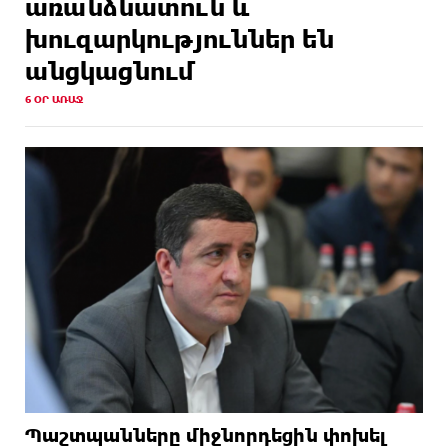
առանձնատուն և
խուզարկություններ են
անցկացնում
6 ՕՐ ԱՌԱՋ
Պաշտպանները միջնորդեցին փոխել