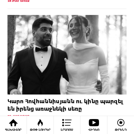
18 ԺԱՄ ԱՌԱՋ
Կարո Հովհաննիսյանն ու կինը պարզել
են իրենց առաջնեկի սեռը
19 ԺԱՄ ԱՌԱՋ
ԳԼԽԱՎՈՐ
ԹՈՓ ԼՈՒՐԵՐ
ԼՐԱՀՈՍ
ՎԻԴԵՈ
ԹՐԵՆԴ