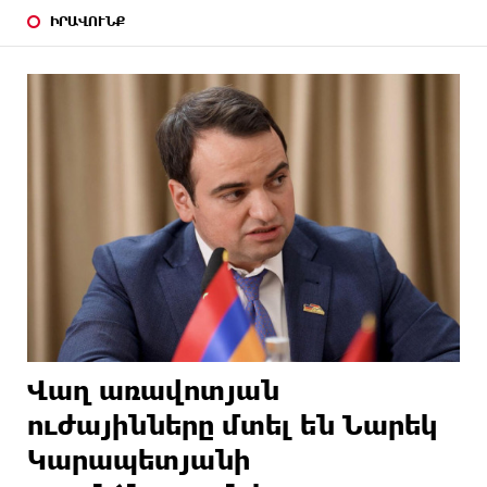
ԻՐԱՎՈՒՆՔ
Վաղ առավոտյան
ուժայինները մտել են Նարեկ
Կարապետյանի