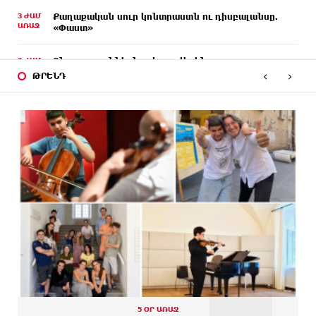
3 ԺԱՄ
Քաղաքական սուր կոնտրաստն ու դիսբալանսը.
ԱՌԱՋ
«Փաստ»
3 ԺԱՄ
Ընտրություններն ավարտվեցին,
ԱՌԱՋ
իշխանություններին էլ ոչինչ չի հետաքրքրու՞մ.
‹
›
ԹՐԵՆԴ
«Փաստ»
3 ԺԱՄ
Նոր պարտքեր են ներգրավում ճեղքերը փակելու
ԱՌԱՋ
համար. «Փաստ»
3 ԺԱՄ
Անհավասարակշռության և նոր կախվածության
ԱՌԱՋ
վտանգները. «Փաստ»
5 ԺԱՄ
Ես հավատում եմ, որ «Արարարտ-Արմենիան»
ԱՌԱՋ
ունակ է անցնել որակավորման վերջին փուլ.
Բերեզովսկի
5 ԺԱՄ
Գերմանիայում ահաբեկչության գործով
ԱՌԱՋ
քննություն է սկսվել Լայպցիգի
օդանավակայանում պայթուցիկով անօդաչու
սարք հայտնաբերելուց հետո
5 ՕՐ ԱՌԱՋ