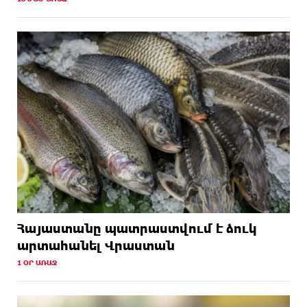
Հայաստանը պատրաստվում է ձուկ
արտահանել Վրաստան
1 ՕՐ ԱՌԱՋ