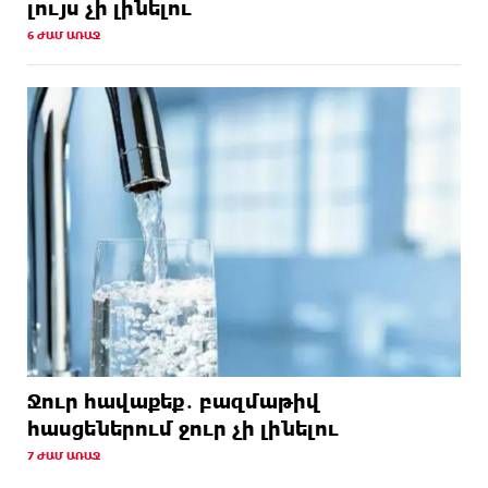
լույս չի լինելու
6 ԺԱՄ ԱՌԱՋ
Ջուր հավաքեք․ բազմաթիվ
հասցեներում ջուր չի լինելու
7 ԺԱՄ ԱՌԱՋ