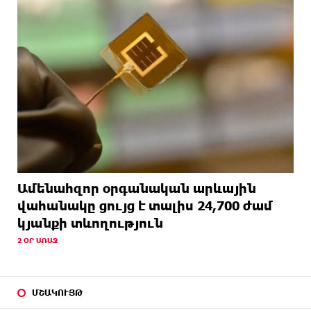
Ամենահզոր օրգանական արևային
վահանակը ցույց է տալիս 24,700 ժամ
կյանքի տևողություն
2 ՕՐ ԱՌԱՋ
ՄՇԱԿՈՒՅԹ