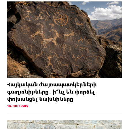
Հայկական ժայռապատկերների
գաղտնիքները․ ի՞նչ են փորձել
փոխանցել նախնիները
18 ԺԱՄ ԱՌԱՋ