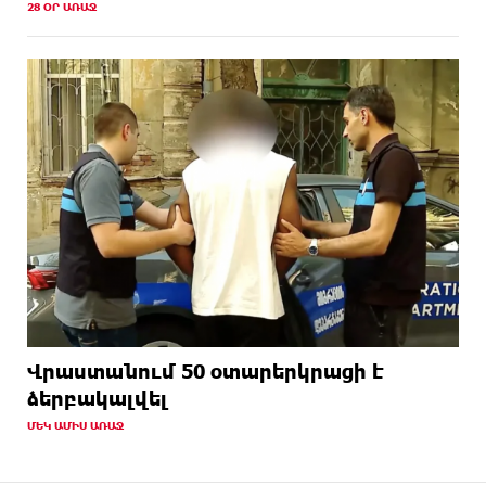
28 ՕՐ ԱՌԱՋ
Վրաստանում 50 օտարերկրացի է
ձերբակալվել
ՄԵԿ ԱՄԻՍ ԱՌԱՋ