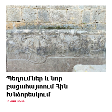
Պեղումներ և նոր
բացահայտում Հին
Խնձորեսկում
10 ԺԱՄ ԱՌԱՋ