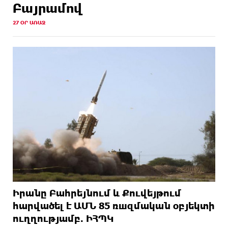
Բայրամով
27 ՕՐ ԱՌԱՋ
Իրանը Բահրեյնում և Քուվեյթում
hարվածել է ԱՄՆ 85 ռшզմական օբյեկտի
ուղղությամբ. ԻՀՊԿ