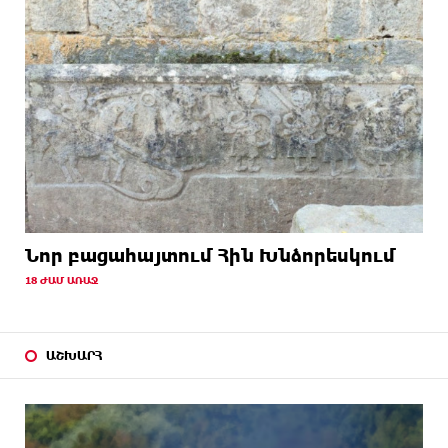
Նոր բացահայտում Հին Խնձորեսկում
18 ԺԱՄ ԱՌԱՋ
ԱՇԽԱՐՀ