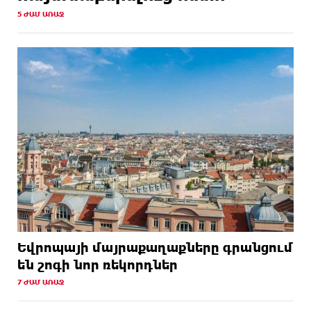
5 ԺԱՄ ԱՌԱՋ
Եվրոպայի մայրաքաղաքները գրանցում
են շոգի նոր ռեկորդներ
7 ԺԱՄ ԱՌԱՋ