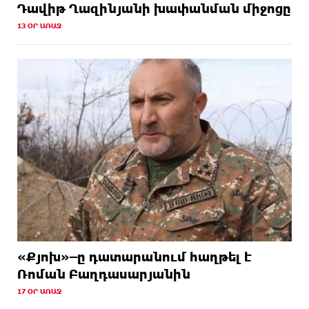
Դավիթ Ղազինյանի խափանման միջոցը
13 ՕՐ ԱՌԱՋ
«Քյոխ»–ը դատարանում հաղթել է
Ռոման Բաղդասարյանին
17 ՕՐ ԱՌԱՋ