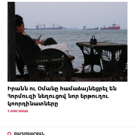
Իրանն ու Օմանը համաձայնեցրել են
Հորմուզի նեղուցով նոր երթուղու
կոորդինատները
7 ԺԱՄ ԱՌԱՋ
ՏԱՐԱԾԱՇՐՋԱՆ