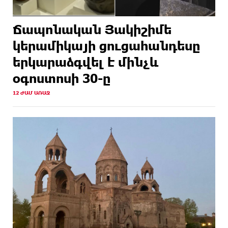
Ճապոնական Յակիշիմե
կերամիկայի ցուցահանդեսը
երկարաձգվել է մինչև
օգոստոսի 30-ը
12 ԺԱՄ ԱՌԱՋ