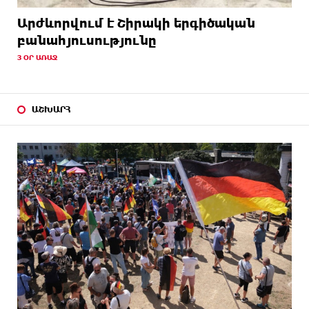
Արժևորվում է Շիրակի երգիծական
բանահյուսությունը
3 ՕՐ ԱՌԱՋ
ԱՇԽԱՐՀ