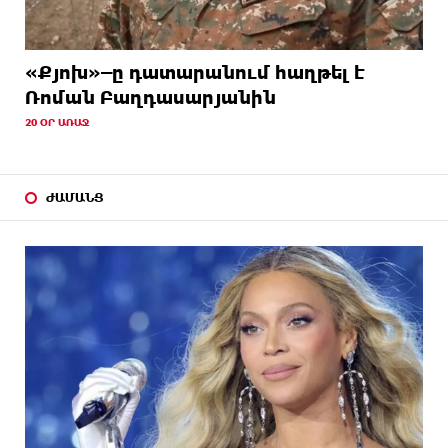
«Քյոխ»–ը դատարանում հաղթել է
Ռոման Բաղդասարյանին
20 ՕՐ ԱՌԱՋ
ԺԱՄԱՆՑ