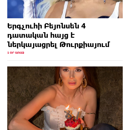
Երգչուհի Բեյոնսեն ​​4
դատական հայց է
ներկայացրել Թուրքիայում
1 ՕՐ ԱՌԱՋ