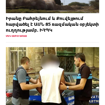
Իրանը Բահրեյնում և Քուվեյթում
hարվածել է ԱՄՆ 85 ռшզմական օբյեկտի
ուղղությամբ. ԻՀՊԿ
ՄԵԿ ԱՄԻՍ ԱՌԱՋ