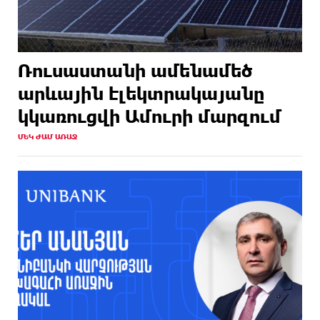
Ռուսաստանի ամենամեծ
արևային էլեկտրակայանը
կկառուցվի Ամուրի մարզում
ՄԵԿ ԺԱՄ ԱՌԱՋ