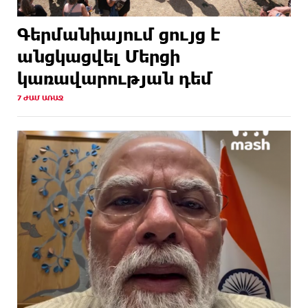
Գերմանիայում ցույց է
անցկացվել Մերցի
կառավարության դեմ
7 ԺԱՄ ԱՌԱՋ