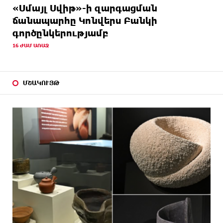
«Սմայլ Սվիթ»-ի զարգացման
ճանապարհը Կոնվերս Բանկի
գործընկերությամբ
16 ԺԱՄ ԱՌԱՋ
ՄՇԱԿՈՒՅԹ