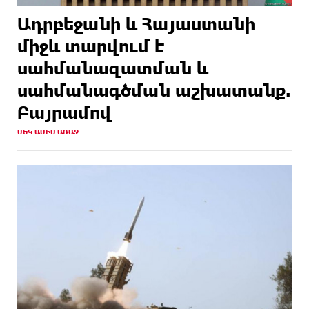
Ադրբեջանի և Հայաստանի
միջև տարվում է
սահմանազատման և
սահմանագծման աշխատանք.
Բայրամով
ՄԵԿ ԱՄԻՍ ԱՌԱՋ