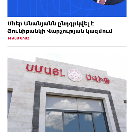
Մհեր Անանյանն ընդգրկվել է
Յունիբանկի Վարչության կազմում
16 ԺԱՄ ԱՌԱՋ