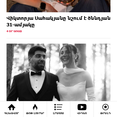
Վիկտորյա Սահակյանը նշում է ծննդյան
31-ամյակը
4 ՕՐ ԱՌԱՋ
ԳԼԽԱՎՈՐ
ԹՈՓ ԼՈՒՐԵՐ
ԼՐԱՀՈՍ
ՎԻԴԵՈ
ԹՐԵՆԴ