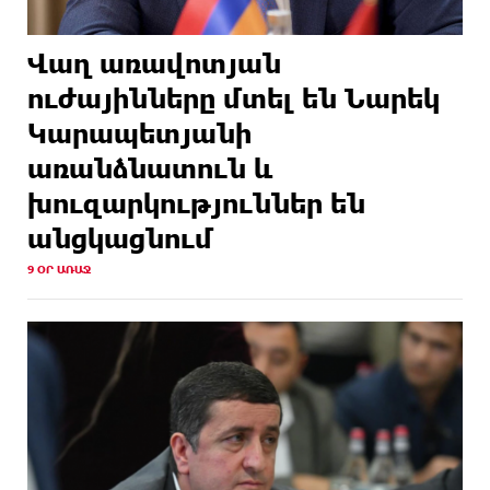
Վաղ առավոտյան
ուժայինները մտել են Նարեկ
Կարապետյանի
առանձնատուն և
խուզարկություններ են
անցկացնում
9 ՕՐ ԱՌԱՋ