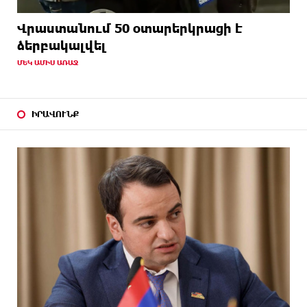
Վրաստանում 50 օտարերկրացի է
ձերբակալվել
ՄԵԿ ԱՄԻՍ ԱՌԱՋ
ԻՐԱՎՈՒՆՔ