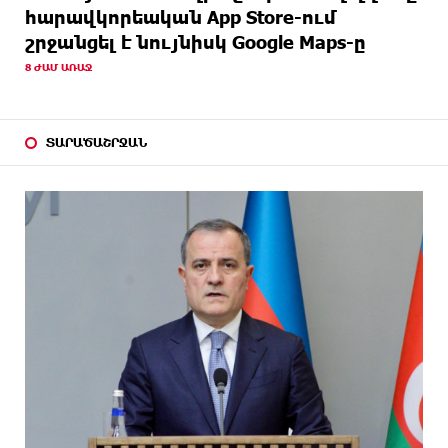
հարավկորեական App Store-ում
շրջանցել է նույնիսկ Google Maps-ը
8 ԺԱՄ ԱՌԱՋ
ՏԱՐԱԾԱՇՐՋԱՆ