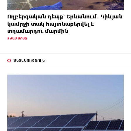
Ողբերգական դեպք՝ Երևանում․ Կիևյան
կամրջի տակ հայտնաբերվել է
տղամարդու մարմին
9 ԺԱՄ ԱՌԱՋ
ՏՆՏԵՍՈՒԹՅՈՒՆ