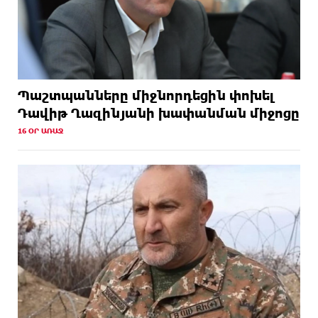
Պաշտպանները միջնորդեցին փոխել
Դավիթ Ղազինյանի խափանման միջոցը
16 ՕՐ ԱՌԱՋ