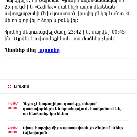
25-րդ կմ-ին «Cadillac» մակնիշի ավտոմեքենան
ավտոքարշակի (էվակուատոր) վրայից ընկել և մոտ 30
մետր գլորվել է ձորը և բռնկվել։
Հրդեհը մեկուսացվել ժամը 23։42-ին, մարվել՝ 00։45-
ին։ Այրվել է ավտոմեքենան․ տուժածներ չկան։
Հետևեք
մեզ՝
այստեղ
ԼՐԱՀՈՍ
4 ԺԱՄ
Հեշտ չէ կաթողիկոս դատելը, անգամ
ԱՌԱՋ
դատավորներն են հրաժարվում, հասկանում են,
որ հետևանք կունենա
2 ԺԱՄ
Սխալ հարցից ճիշտ պատասխան չի ծնվում. Մհեր
ԱՌԱՋ
Ավետիսյան