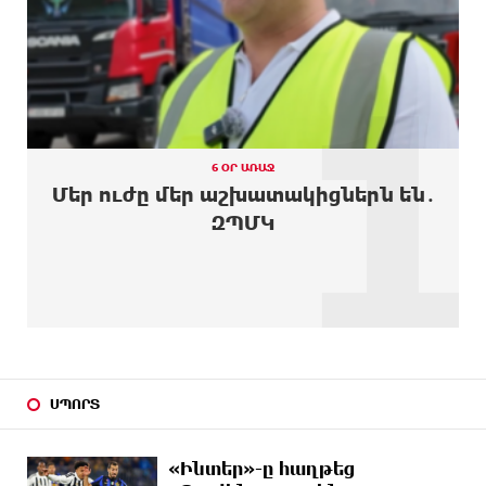
ԱՌԱՋ
ուկրաինական 360 անօդաչու թռչող սարք
1
9 ԺԱՄ
Օգոստոսի 10-ին, 11-ին, 12-ին, 13-ին, 14-ին, 17-
ԱՌԱՋ
ին, 18-ին և 20-ին հարյուրավոր հասցեներում
լույս չի լինելու
9 ԺԱՄ
Ողբերգական դեպք՝ Երևանում․ Կիևյան կամրջի
ԱՌԱՋ
տակ հայտնաբերվել է տղամարդու մարմին
6 ՕՐ ԱՌԱՋ
Մեր ուժը մեր աշխատակիցներն են․
9 ԺԱՄ
Ադրբեջանի Սարով գյուղում տանը 18-ամյա
ԶՊՄԿ
ԱՌԱՋ
աղջկա դի է հայտնաբերվել
10 ԺԱՄ
Հայհիդրոմետի տնօրենը գրել է
ԱՌԱՋ
10 ԺԱՄ
Արտակարգ դեպք՝ Երևանում․ կոտրել են «Հույս
ԱՌԱՋ
բոլոր մարդկանց» հիմնադրամի շենքի
պատուհաններն ու դռները
ՍՊՈՐՏ
10 ԺԱՄ
Ալիևն ու Թրամփը հեռախոսազրույց են ունեցել
ԱՌԱՋ
«Ինտեր»-ը հաղթեց