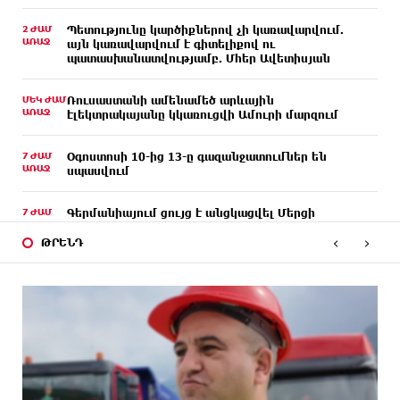
2 ԺԱՄ
Պետությունը կարծիքներով չի կառավարվում.
ԱՌԱՋ
այն կառավարվում է գիտելիքով ու
պատասխանատվությամբ. Մհեր Ավետիսյան
ՄԵԿ ԺԱՄ
Ռուսաստանի ամենամեծ արևային
ԱՌԱՋ
էլեկտրակայանը կկառուցվի Ամուրի մարզում
7 ԺԱՄ
Օգոստոսի 10-ից 13-ը գազանջատումներ են
ԱՌԱՋ
սպասվում
7 ԺԱՄ
Գերմանիայում ցույց է անցկացվել Մերցի
ԱՌԱՋ
կառավարության դեմ
‹
›
ԹՐԵՆԴ
8 ԺԱՄ
Մոդին համաշխարհային ռեկորդ է սահմանել. 303
ԱՌԱՋ
միլիոն դիտում՝ 24 ժամում
8 ԺԱՄ
23-ամյա ուսանողի մշակած հավելվածը
ԱՌԱՋ
հարավկորեական App Store-ում շրջանցել է
նույնիսկ Google Maps-ը
9 ԺԱՄ
Ռուսաստանի տարածքում ոչնչացվել է