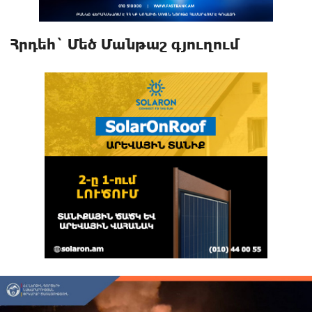
Հրդեհ` Մեծ Մանթաշ գյուղում