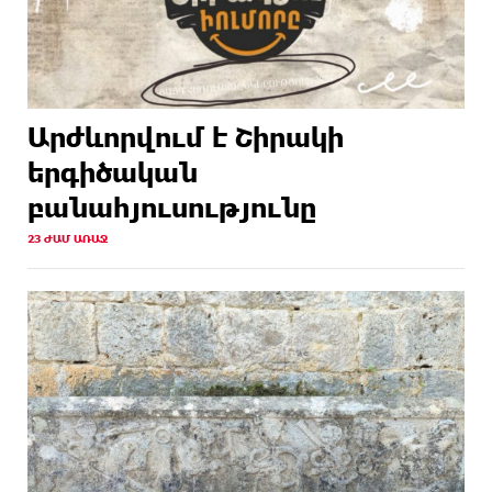
Արժևորվում է Շիրակի
երգիծական
բանահյուսությունը
23 ԺԱՄ ԱՌԱՋ