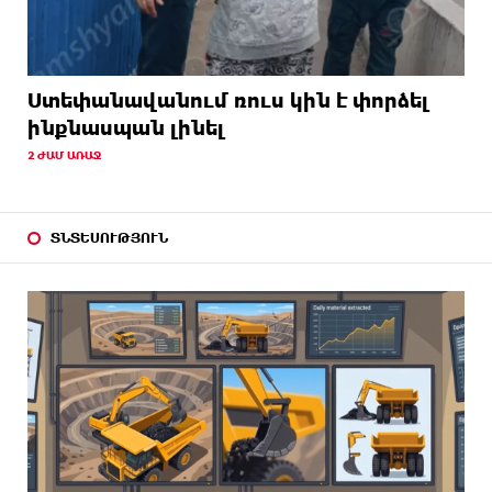
Ստեփանավանում ռուս կին է փորձել
ինքնասպան լինել
2 ԺԱՄ ԱՌԱՋ
ՏՆՏԵՍՈՒԹՅՈՒՆ