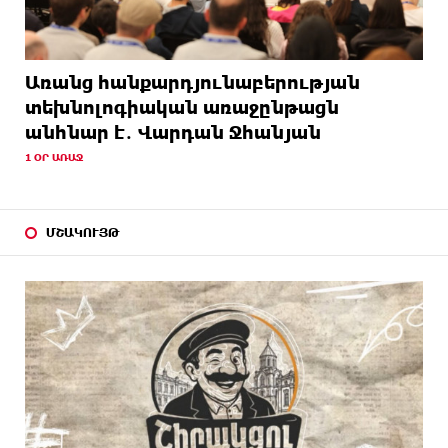
Առանց հանքարդյունաբերության
տեխնոլոգիական առաջընթացն
անհնար է․ Վարդան Ջհանյան
1 ՕՐ ԱՌԱՋ
ՄՇԱԿՈՒՅԹ