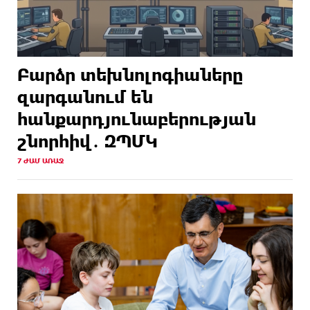
Բարձր տեխնոլոգիաները
զարգանում են
հանքարդյունաբերության
շնորհիվ․ ԶՊՄԿ
7 ԺԱՄ ԱՌԱՋ