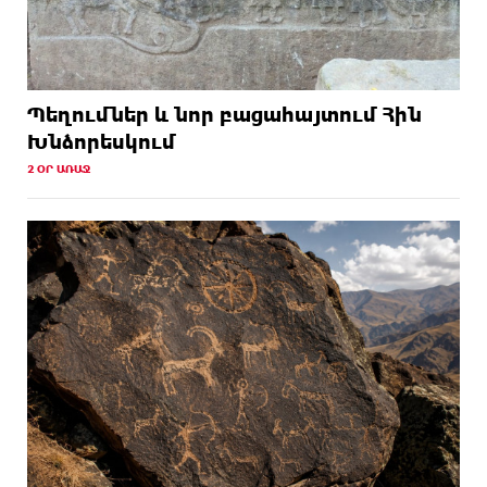
Պեղումներ և նոր բացահայտում Հին
Խնձորեսկում
2 ՕՐ ԱՌԱՋ