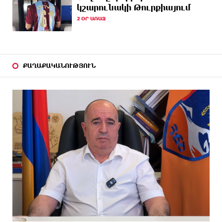
կշարունակի Թուրքիայում
2 ՕՐ ԱՌԱՋ
32 ՐՈՊԵ
Վեհափառ Հայրապետի շուրջ խայտառակ
ԱՌԱՋ
զարգացումների, Գյուղացիներին վերաբերող
առաջնային հարցերի մասին՝ գյուղտեխնիկայից
մինչև անվճար երթուղի. Անդրանիկ Գևորգյան
ՔԱՂԱՔԱԿԱՆՈՒԹՅՈՒՆ
34 ՐՈՊԵ
Թուրքական ապրանքանիշը դադարեցնում է
ԱՌԱՋ
գործունեությունը Ռուսաստանում
ՄԵԿ ԺԱՄ
Դանակահարություն՝ Մասիսի
ԱՌԱՋ
գազալցակայաններից մեկի մոտ. կասկածյալը
ձերբակալվել է
ՄԵԿ ԺԱՄ
Դատական նիստից հետո Մայր Տաճարում
ԱՌԱՋ
Վեհափառ Հայրապետը աղոթք է հնչեցնում
ժողովրդի հետ
ՄԵԿ ԺԱՄ
Վեհափառի հանդեպ տիտանական ապօրինություն
ԱՌԱՋ
կա, անասելի ցավ եմ զգում. Վարդևանյան
ՄԵԿ ԺԱՄ
Արժանապատիվ դատավորը ինքնաբացարկ
ԱՌԱՋ
հայտնեց և հրաժարվեց քննել գործն ու դատել