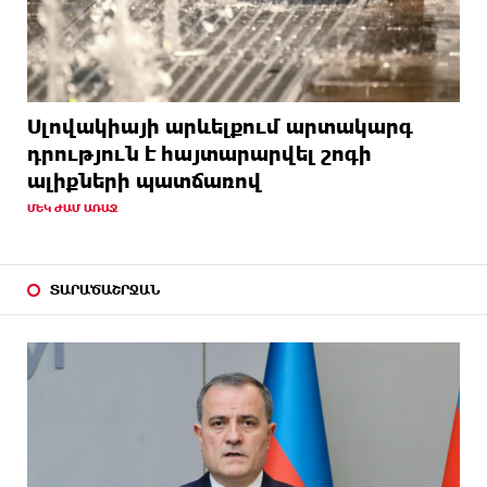
Սլովակիայի արևելքում արտակարգ
դրություն է հայտարարվել շոգի
ալիքների պատճառով
ՄԵԿ ԺԱՄ ԱՌԱՋ
ՏԱՐԱԾԱՇՐՋԱՆ