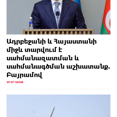
Ադրբեջանի և Հայաստանի
միջև տարվում է
սահմանազատման և
սահմանագծման աշխատանք.
Բայրամով
29 ՕՐ ԱՌԱՋ