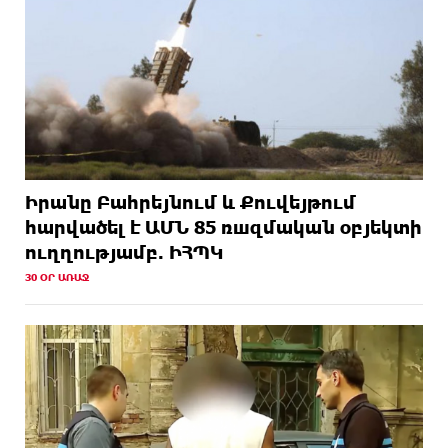
Իրանը Բահրեյնում և Քուվեյթում
hարվածել է ԱՄՆ 85 ռшզմական օբյեկտի
ուղղությամբ. ԻՀՊԿ
30 ՕՐ ԱՌԱՋ