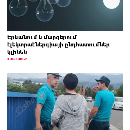
Երևանում և մարզերում
էլեկտրաէներգիայի ընդհատումներ
կլինեն
3 ԺԱՄ ԱՌԱՋ