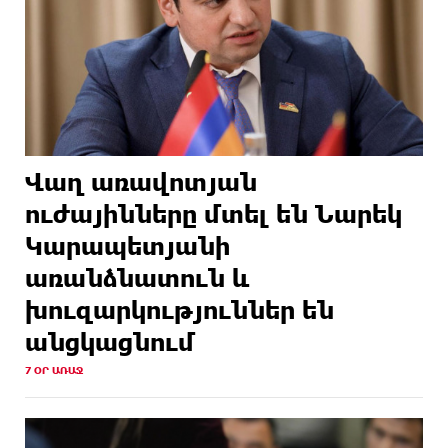
Վաղ առավոտյան
ուժայինները մտել են Նարեկ
Կարապետյանի
առանձնատուն և
խուզարկություններ են
անցկացնում
7 ՕՐ ԱՌԱՋ