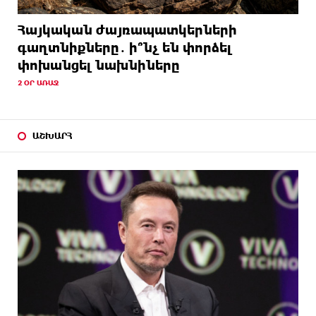
Հայկական ժայռապատկերների
գաղտնիքները․ ի՞նչ են փորձել
փոխանցել նախնիները
2 ՕՐ ԱՌԱՋ
ԱՇԽԱՐՀ