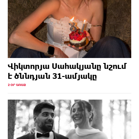
Վիկտորյա Սահակյանը նշում
է ծննդյան 31-ամյակը
2 ՕՐ ԱՌԱՋ