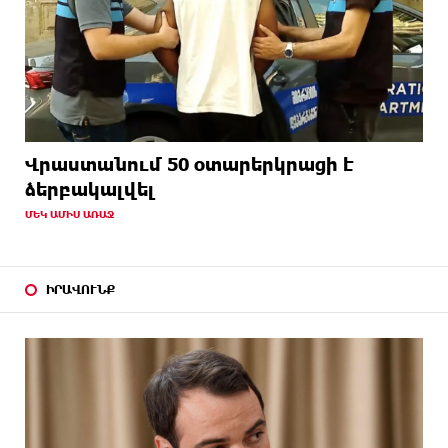
Վրաստանում 50 օտարերկրացի է
ձերբակալվել
ՄԵԿ ԱՄԻՍ ԱՌԱՋ
ԻՐԱՎՈՒՆՔ