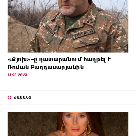
«Քյոխ»–ը դատարանում հաղթել է
Ռոման Բաղդասարյանին
18 ՕՐ ԱՌԱՋ
ԺԱՄԱՆՑ