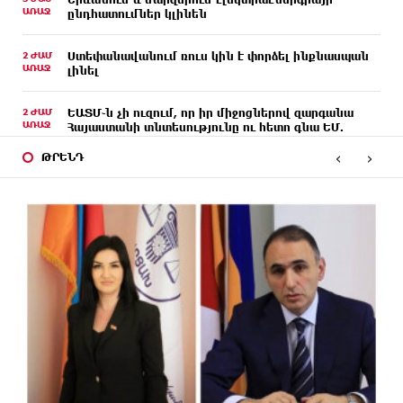
ԱՌԱՋ
ընդհատումներ կլինեն
2 ԺԱՄ
Ստեփանավանում ռուս կին է փորձել ինքնասպան
ԱՌԱՋ
լինել
2 ԺԱՄ
ԵԱՏՄ֊ն չի ուզում, որ իր միջոցներով զարգանա
ԱՌԱՋ
Հայաստանի տնտեսությունը ու հետո գնա ԵՄ.
Արշակ Կարապետյան
‹
›
ԹՐԵՆԴ
2 ԺԱՄ
ԱՄՆ վերաքննիչ դատարանը արգելափակել է
ԱՌԱՋ
Թրամփի 400 միլիոն դոլար արժողությամբ
Սպիտակ տան պարահանդեսային դահլիճի
նախագիծը
2 ԺԱՄ
Կաթողիկոսի նկատմամբ իրականացվող
ԱՌԱՋ
բռնադատավարությունը միահեծան իշխանության
հետևանք է. Հանրային Դաշինք
2 ԺԱՄ
Մեր երկրում իշխանության և ընդդիմության
ԱՌԱՋ
անվերջանալի պայքարում տուժում է միայն ու
միայն ՀՀ քաղաքացին. Աննա Կոստանյան