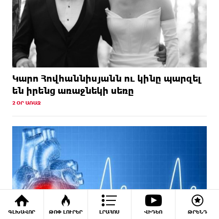
Կարո Հովհաննիսյանն ու կինը պարզել
են իրենց առաջնեկի սեռը
2 ՕՐ ԱՌԱՋ
ԳԼԽԱՎՈՐ
ԹՈՓ ԼՈՒՐԵՐ
ԼՐԱՀՈՍ
ՎԻԴԵՈ
ԹՐԵՆԴ