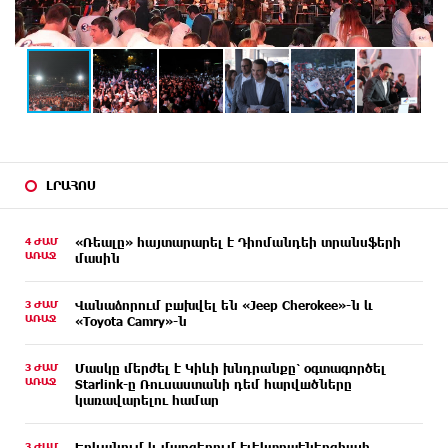
ԼՐԱՀՈՍ
4 ԺԱՄ
«Ռեալը» հայտարարել է Դիոմանդեի տրանսֆերի
ԱՌԱՋ
մասին
3 ԺԱՄ
Վանաձորում բшխվել են «Jeep Cherokee»-ն և
ԱՌԱՋ
«Toyota Camry»-ն
3 ԺԱՄ
Մասկը մերժել է Կիևի խնդրանքը՝ օգտագործել
ԱՌԱՋ
Starlink-ը Ռուսաստանի դեմ հարվшծները
կառավարելու համար
3 ԺԱՄ
Երևանում և մարզերում էլեկտրաէներգիայի