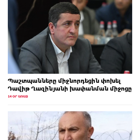
Պաշտպանները միջնորդեցին փոխել
Դավիթ Ղազինյանի խափանման միջոցը
14 ՕՐ ԱՌԱՋ