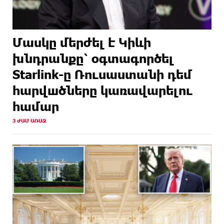
Մասկը մերժել է Կիևի
խնդրանքը՝ օգտագործել
Starlink-ը Ռուսաստանի դեմ
հարվшծները կառավարելու
համար
3 ԺԱՄ ԱՌԱՋ