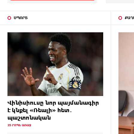
«ամբողջ հայության
խայտառակություն» է անվանել
Ամենայն Հայոց Կաթողիկոսի
ՍՊՈՐՏ
ՔԱՂ
նկատմամբ դատավարությունը
7 ԺԱՄ
Մեր կրոնական զգացմունքների
ԱՌԱՋ
հետ խաղը ունենալու է
հետևանքներ․ Նարեկ
Կարապետյան
8 ԺԱՄ
Ռուսաստանի հետ խնդիրները
ԱՌԱՋ
պետք է լուծել
դիվանագիտական
ճանապարհով․ Նարեկ
Կարապետյան
Վինիսիուսը նոր պայմանագիր
8 ԺԱՄ
Վաղը մենք ԱԺ չենք գալու.
ԱՌԱՋ
Նարեկ Կարապետյան
է կնքել «Ռեալի» հետ․
պաշտոնական
8 ԺԱՄ
ՈւՂԻՂ. Նարեկ Կարապետյանը
35 ՐՈՊԵ ԱՌԱՋ
ԱՌԱՋ
հանդես է գալիս