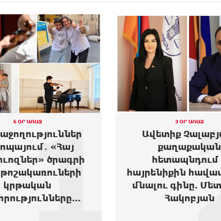
2
3 ՕՐ ԱՌԱՋ
7 ՕՐ ԱՌԱՋ
ետիք Չալաբյան.
Այս խուզարկու
քաղաքական
միջամտություն 
հետապնդում և
Կարապետյ
ենիքին հավատարիմ
քաղաքակ
լու գինը. Մետաքսե
գործունեությ
Հակոբյան
Վարդևանյ