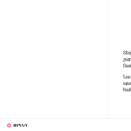
բախվել են «Alfa Romeo»-ն
և «Opel»-ը. կա վիրավոր
4 ԺԱՄ
Արժևորվում է Շիրակի
ԱՌԱՋ
երգիծական բանահյուսությունը
5 ԺԱՄ
Վրաստանում պետական ​​
ԱՌԱՋ
պաշտոնյային կաշառելու փորձի
Տե
համար քաղաքացի է
շար
ձերբակալվել
Տա
5 ԺԱՄ
ՌԴ-ն պատրաստ է շարունակել
Նա 
ԱՌԱՋ
Հայաստանի երկաթուղիների
պա
կոնցեսիոն կառավարումը.
հա
Օվերչուկ
5 ԺԱՄ
Հայաստանի բնակչության թիվը
ԱՌԱՋ
շուրջ 7 հազարով ավելացել է
ԹՐԵՆԴ
6 ԺԱՄ
Իսրայելի ՊԲ-ն հարձակվել է
ԱՌԱՋ