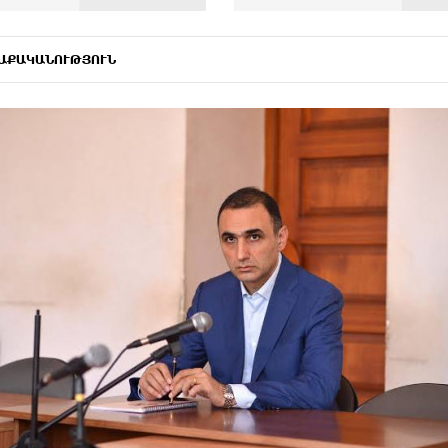
ԱՔԱԿԱՆՈՒԹՅՈՒՆ