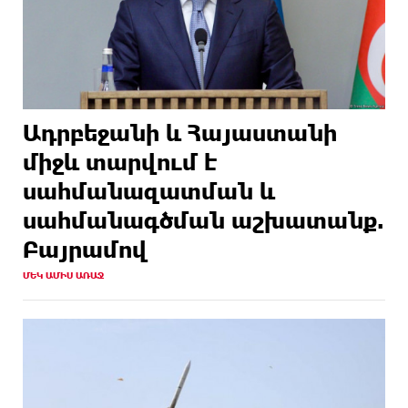
Ադրբեջանի և Հայաստանի
միջև տարվում է
սահմանազատման և
սահմանագծման աշխատանք.
Բայրամով
ՄԵԿ ԱՄԻՍ ԱՌԱՋ