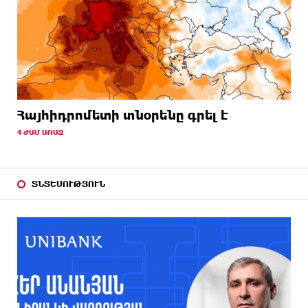
Հայհիդրոմետի տնօրենը գրել է
4 ԺԱՄ ԱՌԱՋ
ՏՆՏԵՍՈՒԹՅՈՒՆ