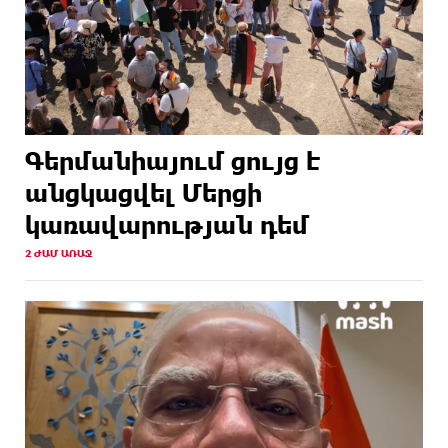
Գերմանիայում ցույց է
անցկացվել Մերցի
կառավարության դեմ
2 ԺԱՄ ԱՌԱՋ