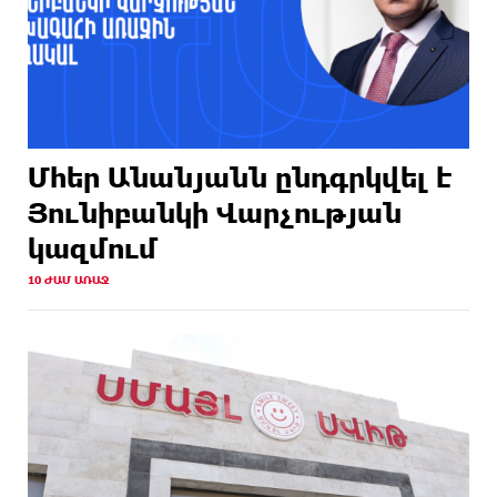
Մհեր Անանյանն ընդգրկվել է
Յունիբանկի Վարչության
կազմում
10 ԺԱՄ ԱՌԱՋ