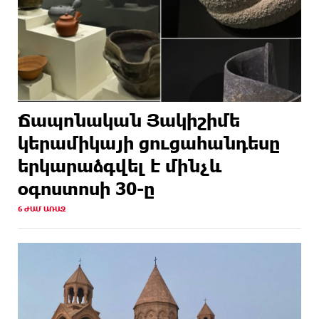
Ճապոնական Յակիշիմե
կերամիկայի ցուցահանդեսը
երկարաձգվել է մինչև
օգոստոսի 30-ը
6 ԺԱՄ ԱՌԱՋ