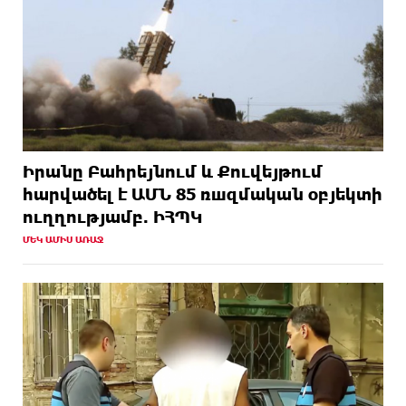
Իրանը Բահրեյնում և Քուվեյթում
hարվածել է ԱՄՆ 85 ռшզմական օբյեկտի
ուղղությամբ. ԻՀՊԿ
ՄԵԿ ԱՄԻՍ ԱՌԱՋ