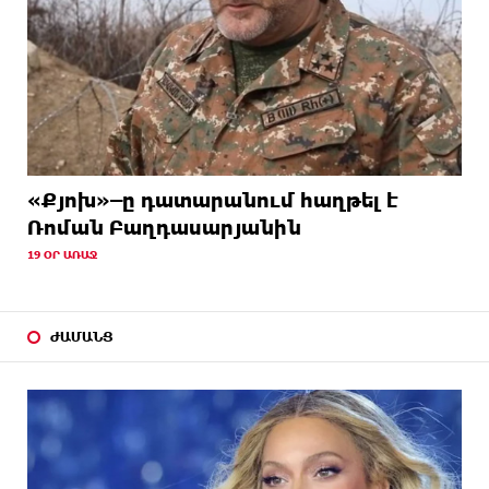
«Քյոխ»–ը դատարանում հաղթել է
Ռոման Բաղդասարյանին
19 ՕՐ ԱՌԱՋ
ԺԱՄԱՆՑ