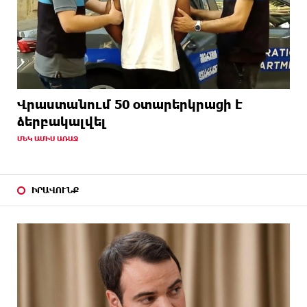
Վրաստանում 50 օտարերկրացի է
ձերբակալվել
ՄԵԿ ԱՄԻՍ ԱՌԱՋ
ԻՐԱՎՈՒՆՔ