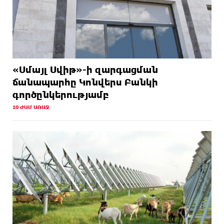
«Սմայլ Սվիթ»-ի զարգացման
ճանապարհը Կոնվերս Բանկի
գործընկերությամբ
10 ԺԱՄ ԱՌԱՋ