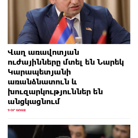
Վաղ առավոտյան
ուժայինները մտել են Նարեկ
Կարապետյանի
առանձնատուն և
խուզարկություններ են
անցկացնում
9 ՕՐ ԱՌԱՋ