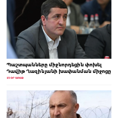
Պաշտպանները միջնորդեցին փոխել
Դավիթ Ղազինյանի խափանման միջոցը
15 ՕՐ ԱՌԱՋ