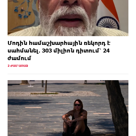
Մոդին համաշխարհային ռեկորդ է
սահմանել. 303 միլիոն դիտում՝ 24
ժամում
2 ԺԱՄ ԱՌԱՋ