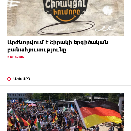
Արժևորվում է Շիրակի երգիծական
բանահյուսությունը
2 ՕՐ ԱՌԱՋ
ԱՇԽԱՐՀ