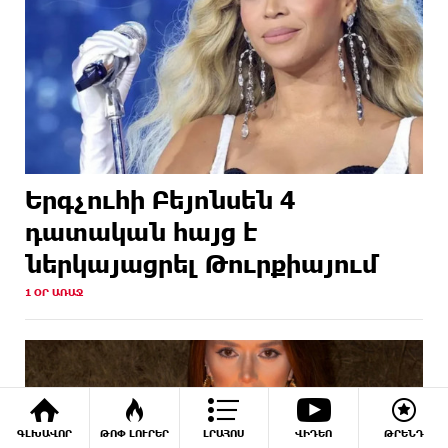
Երգչուհի Բեյոնսեն ​​4
դատական հայց է
ներկայացրել Թուրքիայում
1 ՕՐ ԱՌԱՋ
ԳԼԽԱՎՈՐ
ԹՈՓ ԼՈՒՐԵՐ
ԼՐԱՀՈՍ
ՎԻԴԵՈ
ԹՐԵՆԴ