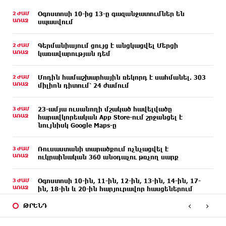
2 ԺԱՄ
Օգոստոսի 10-ից 13-ը գազանջատումներ են
ԱՌԱՋ
սպասվում
2 ԺԱՄ
Գերմանիայում ցույց է անցկացվել Մերցի
ԱՌԱՋ
կառավարության դեմ
2 ԺԱՄ
Մոդին համաշխարհային ռեկորդ է սահմանել. 303
ԱՌԱՋ
միլիոն դիտում՝ 24 ժամում
3 ԺԱՄ
23-ամյա ուսանողի մշակած հավելվածը
ԱՌԱՋ
հարավկորեական App Store-ում շրջանցել է
նույնիսկ Google Maps-ը
3 ԺԱՄ
Ռուսաստանի տարածքում ոչնչացվել է
ԱՌԱՋ
ուկրաինական 360 անօդաչու թռչող սարք
3 ԺԱՄ
Օգոստոսի 10-ին, 11-ին, 12-ին, 13-ին, 14-ին, 17-
ԱՌԱՋ
ին, 18-ին և 20-ին հարյուրավոր հասցեներում
լույս չի լինելու
‹
›
ԹՐԵՆԴ
4 ԺԱՄ
Ողբերգական դեպք՝ Երևանում․ Կիևյան կամրջի