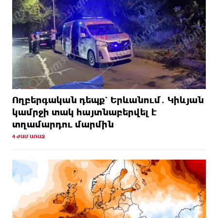
Ողբերգական դեպք՝ Երևանում․ Կիևյան
կամրջի տակ հայտնաբերվել է
տղամարդու մարմին
4 ԺԱՄ ԱՌԱՋ