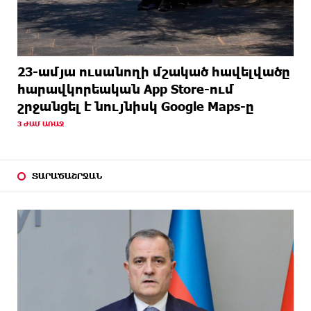
23-ամյա ուսանողի մշակած հավելվածը
հարավկորեական App Store-ում
շրջանցել է նույնիսկ Google Maps-ը
3 ԺԱՄ ԱՌԱՋ
ՏԱՐԱԾԱՇՐՋԱՆ