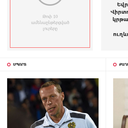
0
Եվր
Վիրտ
10 ԺԱՄ
Բախվել են «Jeep»-ն ու «Ford»-
ԱՌԱՋ
Թոփ 10
ը. կա 4 վիրավոր
կրթա
ամենաընթերցված
լուրերը
10 ԺԱՄ
Խոշոր հրդեհ՝ Գավառի
ուղև
ԱՌԱՋ
Արծվաքար թաղամասի փայտի
արտադրամասում. վերջինն
ամբողջությամբ վերածվել է
մոխրի
ՍՊՈՐՏ
ՔԱՂ
11 ԺԱՄ
ԱՄՆ-ը հանել է Իրանի ԻՀՊԿ-ին
ԱՌԱՋ
առնչվող երկու ինքնաթիռի և
երեք ավիաընկերության
նկատմամբ պատժամիջոցները
11 ԺԱՄ
Լոնդոնի կենտրոնում զինված
ԱՌԱՋ
անձը դանակով հարձակում է
գործել. 4 վիրավոր կա
11 ԺԱՄ
Ռուսական ԱԹՍ-ներ արտադրող
ԱՌԱՋ