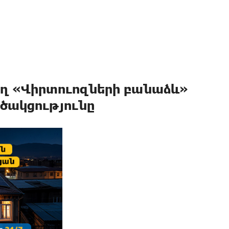
ող «Վիրտուոզների բանաձև»
ծակցությունը