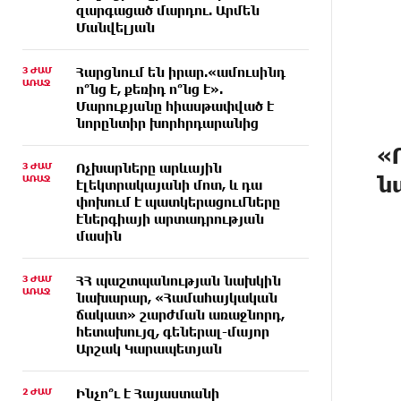
զարգացած մարդու. Արմեն
Մանվելյան
3 ԺԱՄ
Հարցնում են իրար.«ամուսինդ
ԱՌԱՋ
ո՞նց է, քեռիդ ո՞նց է».
Մարուքյանը հիասթափված է
նորընտիր խորհրդարանից
«
3 ԺԱՄ
Ոչխարները արևային
ն
ԱՌԱՋ
էլեկտրակայանի մոտ, և դա
փոխում է պատկերացումները
էներգիայի արտադրության
մասին
3 ԺԱՄ
ՀՀ պաշտպանության նախկին
ԱՌԱՋ
նախարար, «Համահայկական
ճակատ» շարժման առաջնորդ,
հետախույզ, գեներալ-մայոր
Արշակ Կարապետյան
2 ԺԱՄ
Ինչո՞ւ է Հայաստանի