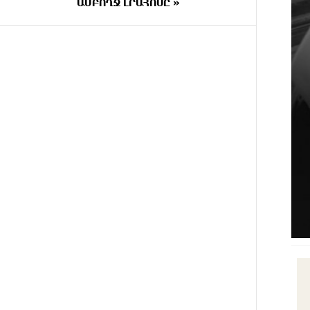
ԱՄԲՈՂՋ ԼՐԱՀՈՍԸ »
2 ԺԱՄ
Քաղաքական սուր կոնտրաստն
ԱՌԱՋ
ու դիսբալանսը. «Փաստ»
ՄԵԿ ԺԱՄ
Ընտրություններն
ԱՌԱՋ
ավարտվեցին,
իշխանություններին էլ ոչինչ չի
հետաքրքրու՞մ. «Փաստ»
ՄԵԿ ԺԱՄ
Նոր պարտքեր են ներգրավում
ԱՌԱՋ
ճեղքերը փակելու համար.
«Փաստ»
ՄԵԿ ԺԱՄ
Անհավասարակշռության և նոր
ԱՌԱՋ
կախվածության վտանգները.
«Փաստ»
7 ԺԱՄ
Ես հավատում եմ, որ
ԱՌԱՋ
«Արարարտ-Արմենիան» ունակ է
անցնել որակավորման վերջին
փուլ. Բերեզովսկի