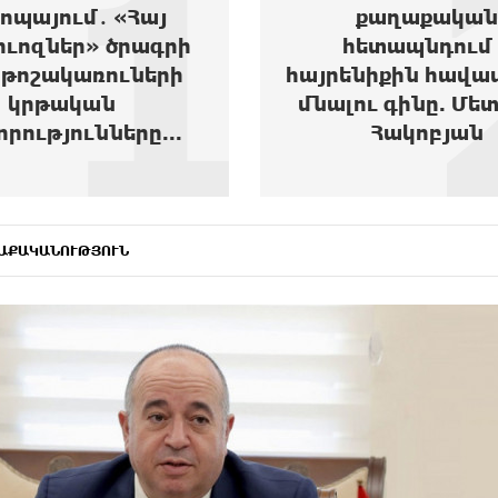
1
ոպայում․ «Հայ
քաղաքական
ուոզներ» ծրագրի
հետապնդում 
թոշակառուների
հայրենիքին հավա
կրթական
մնալու գինը. Մե
որությունները...
Հակոբյան
ԱՔԱԿԱՆՈՒԹՅՈՒՆ