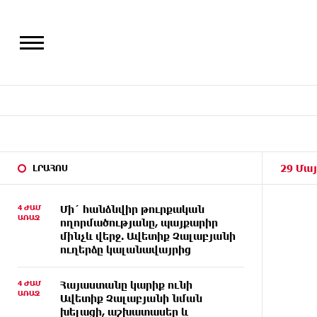
29 Մայ
ԼՐԱՀՈՍ
4 ԺԱՄ
Մի´ հանձնվիր թուրքական
ԱՌԱՋ
ողորմածությանը, պայքարիր
մինչև վերջ. Ավետիք Չալաբյանի
ուղերձը կալանավայրից
4 ԺԱՄ
Հայաստանը կարիք ունի
ԱՌԱՋ
Ավետիք Չալաբյանի նման
խելացի, աշխատասեր և