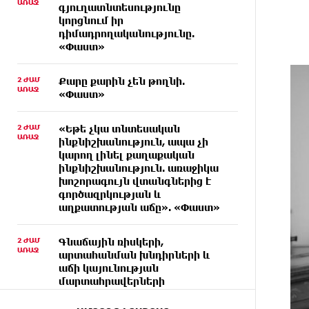
ԱՌԱՋ
գյուղատնտեսությունը
կորցնում իր
դիմադրողականությունը.
«Փաստ»
2 ԺԱՄ
Քարը քարին չեն թողնի.
ԱՌԱՋ
«Փաստ»
2 ԺԱՄ
«Եթե չկա տնտեսական
ԱՌԱՋ
ինքնիշխանություն, ապա չի
կարող լինել քաղաքական
ինքնիշխանություն. առաջիկա
խոշորագույն վտանգներից է
գործազրկության և
աղքատության աճը». «Փաստ»
2 ԺԱՄ
Գնաճային ռիսկերի,
ԱՌԱՋ
արտահանման խնդիրների և
աճի կայունության
մարտահրավերների
համախումբը. «Փաստ»