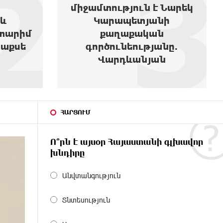
2
3
միջամտություն է Նարեկ
և
Կարապետյանի
տարիմ
քաղաքական
տաքսե
գործունեությանը.
Վարդևանյան
ՀԱՐՑՈՒՄ
Ո՞րն է այսօր Հայաստանի գլխավոր
խնդիրը
Անվտանգություն
Տնտեսություն