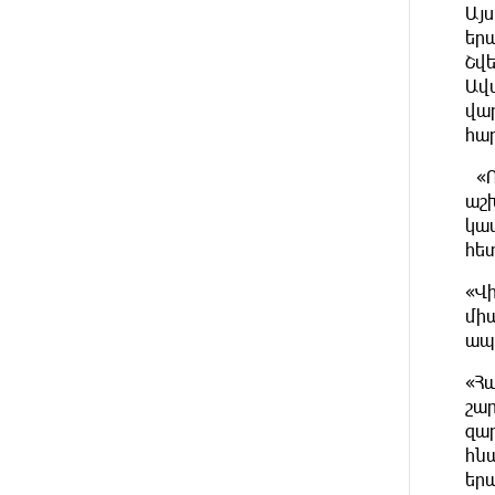
Այ
9 ԺԱՄ
Եվրոպայի մայրաքաղաքները
եր
ԱՌԱՋ
գրանցում են շոգի նոր
Շվ
ռեկորդներ
Ավ
վա
9 ԺԱՄ
Զովունի-Եղվարդ ճանապարհին
հար
ԱՌԱՋ
բախվել են «Alfa Romeo»-ն և
«Opel»-ը. կա վիրավոր
«Ռ
աշ
կատ
9 ԺԱՄ
Անունս տալուց առաջ գոնե
ԱՌԱՋ
հե
լվացվեք․ Էդմոն Մարուքյան
«Վ
9 ԺԱՄ
Այսօր մենք ունենք մի
մի
ԱՌԱՋ
իրավիճակ, երբ որ բանտերը
ապ
լիքն են քաղբանտարկյալներով,
նորերին բերելու համար, քանի
«Հ
որ տեղ չկա, հերթափոխով
շա
հներին ուղարկում են տնային
զա
կալանքի․ Անահիտ Ադամյան
հնա
եր
9 ԺԱՄ
Իրանն ու Օմանը