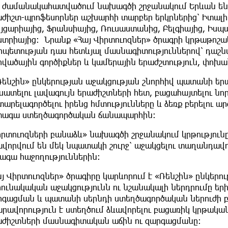
ս ժամանակահատվածում նախագծի շրջանակում Երևան են 
աժիշտ-պրոֆեսորներ աշխարհի տարբեր երկրներից՝ Իտալիա
եյցարիայից, Ֆրանսիայից, Ռուսաստանից, Բելգիայից, Իս
ստրիայից։ Նրանք «Հայ Վիրտուոզներ» ծրագրի կրթաթոշա
րպետության դաս հետևյալ մասնագիտություններով՝ դաշնա
վածային գործիքներ և կամերային երաժշտություն, փոխան
ենշին» ընկերության աջակցության շնորհիվ պատանի երա
խատելու լավագույն երաժիշտների հետ, բացահայտելու ն
արելագործելու իրենց հմտությունները և ձեռք բերելու ա
տագա ստեղծագործական ճանապարհին։
իրտուոզների բանաձև» նախագծի շրջանակում կրթություն
ավորվում են մեկ նպատակի շուրջ՝ աջակցելու տաղանդավ
ագա հաջողություններին։
այ Վիրտուոզներ» ծրագիրը կարևորում է «Ռենշին» ընկեր
րունակական աջակցությունն ու նշանակալի ներդրումը եր
րգացման և պատանի սերնդի ստեղծագործական ներուժի բ
րավորություն է ստեղծում ձևավորելու բացառիկ կրթակա
աժիշտների մասնագիտական աճին ու զարգացմանը։