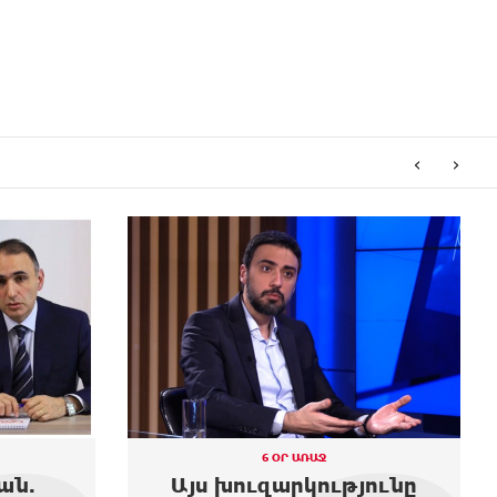
‹
›
6 ՕՐ ԱՌԱՋ
ան.
Այս խուզարկությունը