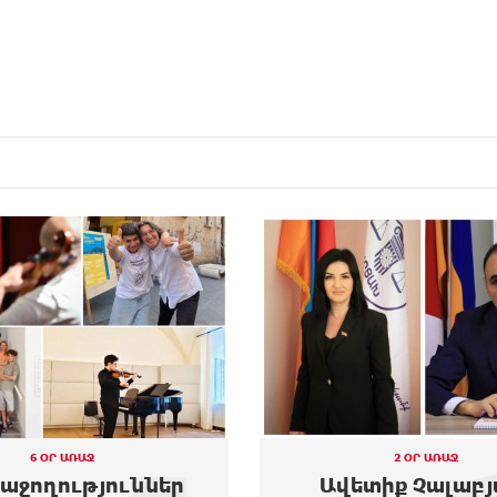
6 ՕՐ ԱՌԱՋ
2 ՕՐ ԱՌԱՋ
հաջողություններ
Ավետիք Չալաբյ