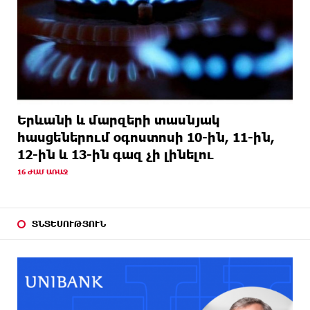
Երևանի և մարզերի տասնյակ
հասցեներում օգոստոսի 10-ին, 11-ին,
12-ին և 13-ին գազ չի լինելու
16 ԺԱՄ ԱՌԱՋ
ՏՆՏԵՍՈՒԹՅՈՒՆ