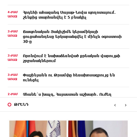
4 ԺԱՄ
Հրդեհի ահազանգ Սայաթ-Նովա պողոտայում.
ԱՌԱՋ
շենքից տարհանվել է 5 բնակիչ
3 ԺԱՄ
Ճապոնական Յակիշիմե կերամիկայի
ԱՌԱՋ
ցուցահանդեսը երկարաձգվել է մինչև օգոստոսի
30-ը
3 ԺԱՄ
Որոնվում է նախաձեռնված քրեական վարույթի
ԱՌԱՋ
շրջանակներում
3 ԺԱՄ
Փաշինյանն ու Թրամփը հեռախոսազրույց են
ԱՌԱՋ
ունեցել
2 ԺԱՄ
Չհանե´ս խաչդ, Հայաստան աշխարհ․ Ուժեղ
ԱՌԱՋ
Հայաստան
‹
›
ԹՐԵՆԴ
2 ԺԱՄ
Սիցիլիայի օդանավակայանը փակվել է Էթնա
ԱՌԱՋ
հրաբխի ժայթքման պատճառով
2 ԺԱՄ
Հետվճարի փոխարեն՝ արժանապատիվ և ֆիքսված
ԱՌԱՋ