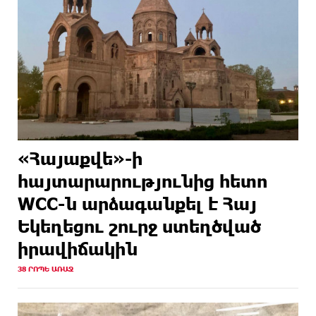
«Հայաքվե»-ի
հայտարարությունից հետո
WCC-ն արձագանքել է Հայ
Եկեղեցու շուրջ ստեղծված
իրավիճակին
38 ՐՈՊԵ ԱՌԱՋ