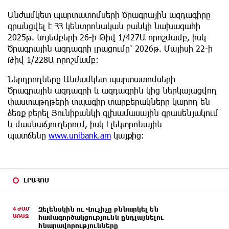
Անժամկետ պարտատոմսերի Ծրագրային ազդագիրը
գրանցվել է ՀՀ կենտրոնական բանկի նախագահի
2025թ. նոյեմբերի 26-ի Թիվ 1/427Ա որոշմամբ, իսկ
Ծրագրային ազդագրի լրացումը՝ 2026թ. Մայիսի 22-ի
Թիվ 1/228Ա որոշմամբ:
Ներդրողները Անժամկետ պարտատոմսերի
Ծրագրային ազդագրի և ազդագրին կից ներկայացվող
փաստաթղթերի տպագիր տարբերակները կարող են
ձեռք բերել Յունիբանկի գլխամասային գրասենյակում
և մասնաճյուղերում, իսկ էլեկտրոնային
պատճենը
www.unibank.am
կայքից:
ԼՐԱՀՈՍ
4 ԺԱՄ
Զելենսկին ու Վուչիչը քննարկել են
ԱՌԱՋ
համագործակցությունն ընդլայնելու
հնարավորությունները