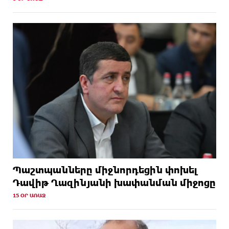
Պաշտպանները միջնորդեցին փոխել
Դավիթ Ղազինյանի խափանման միջոցը
15 ՕՐ ԱՌԱՋ