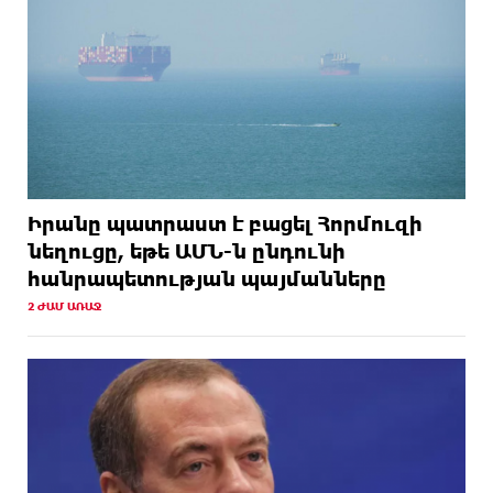
Իրանը պատրաստ է բացել Հորմուզի
նեղուցը, եթե ԱՄՆ-ն ընդունի
հանրապետության պայմանները
2 ԺԱՄ ԱՌԱՋ