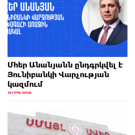
Մհեր Անանյանն ընդգրկվել է
Յունիբանկի Վարչության
կազմում
18 ՐՈՊԵ ԱՌԱՋ