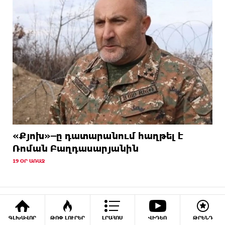
«Քյոխ»–ը դատարանում հաղթել է
Ռոման Բաղդասարյանին
19 ՕՐ ԱՌԱՋ
ԺԱՄԱՆՑ
ԳԼԽԱՎՈՐ
ԹՈՓ ԼՈՒՐԵՐ
ԼՐԱՀՈՍ
ՎԻԴԵՈ
ԹՐԵՆԴ