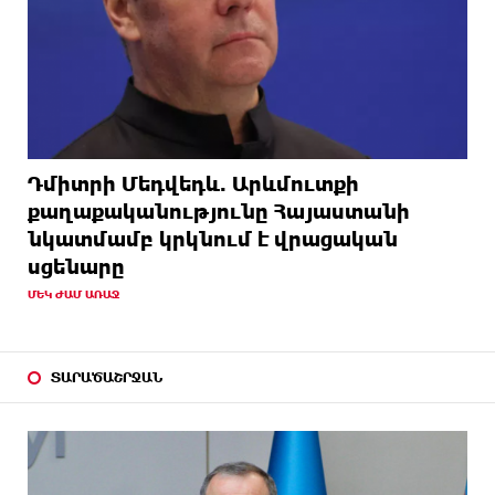
Դմիտրի Մեդվեդև. Արևմուտքի
քաղաքականությունը Հայաստանի
նկատմամբ կրկնում է վրացական
սցենարը
ՄԵԿ ԺԱՄ ԱՌԱՋ
ՏԱՐԱԾԱՇՐՋԱՆ