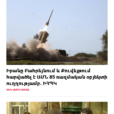
Իրանը Բահրեյնում և Քուվեյթում
hարվածել է ԱՄՆ 85 ռшզմական օբյեկտի
ուղղությամբ. ԻՀՊԿ
ՄԵԿ ԱՄԻՍ ԱՌԱՋ