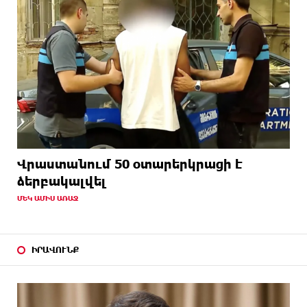
Վրաստանում 50 օտարերկրացի է
ձերբակալվել
ՄԵԿ ԱՄԻՍ ԱՌԱՋ
ԻՐԱՎՈՒՆՔ