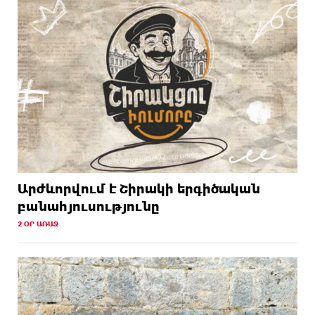
Արժևորվում է Շիրակի երգիծական
բանահյուսությունը
2 ՕՐ ԱՌԱՋ