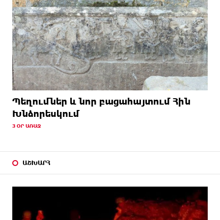
Պեղումներ և նոր բացահայտում Հին
Խնձորեսկում
3 ՕՐ ԱՌԱՋ
ԱՇԽԱՐՀ