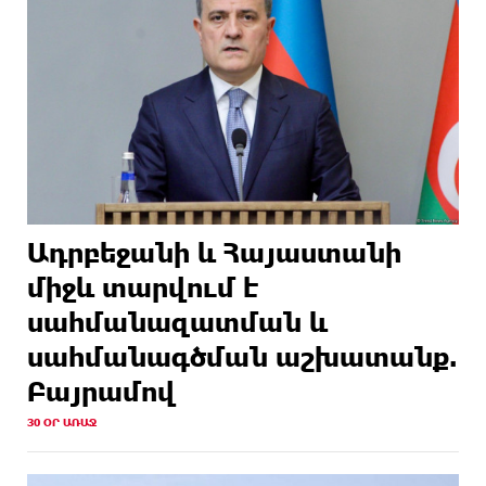
Ադրբեջանի և Հայաստանի
միջև տարվում է
սահմանազատման և
սահմանագծման աշխատանք.
Բայրամով
30 ՕՐ ԱՌԱՋ