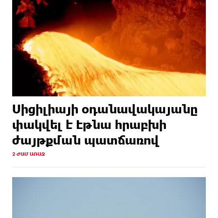
Սիցիլիայի օդանավակայանը
փակվել է Էթնա հրաբխի
ժայթքման պատճառով
2 ԺԱՄ ԱՌԱՋ