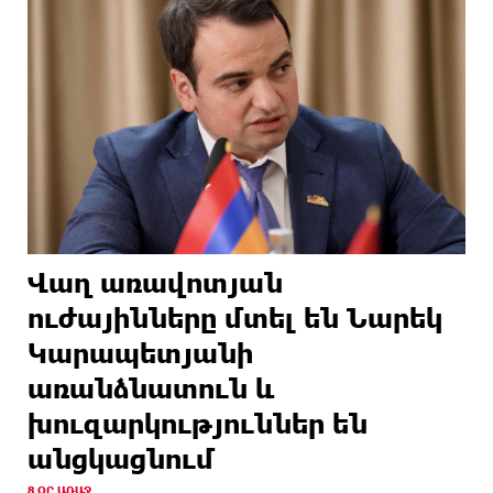
Վաղ առավոտյան
ուժայինները մտել են Նարեկ
Կարապետյանի
առանձնատուն և
խուզարկություններ են
անցկացնում
8 ՕՐ ԱՌԱՋ