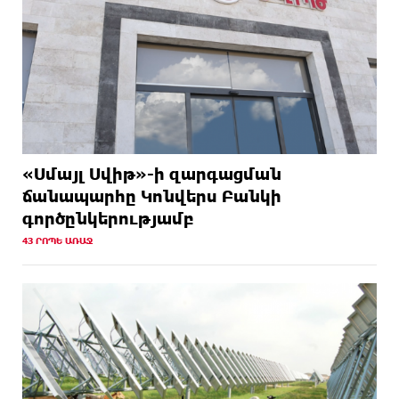
«Սմայլ Սվիթ»-ի զարգացման
ճանապարհը Կոնվերս Բանկի
գործընկերությամբ
43 ՐՈՊԵ ԱՌԱՋ