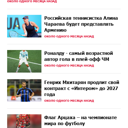
ОКОЛО ОДНОГО МЕСЯЦА НАЗАД
11 ДНЕЙ
ВТБ (Армения): вклад «Стабильный» — до 10%
НАЗАД
годовых и оформление в мобильном приложении
Российская теннисистка Алина
Чараева будет представлять
11 ДНЕЙ
Платформа Rate.Trading на Seaside Startup Summit:
НАЗАД
Армению
IDBank представил инновационное решение
ОКОЛО ОДНОГО МЕСЯЦА НАЗАД
12 ДНЕЙ
Состоялось открытие Khachaturian Rooftop при
НАЗАД
поддержке IDBank
Роналду - самый возрастной
автор гола в плей-офф ЧМ
13 ДНЕЙ
Пашинян ты упустил свой шанс уйти спокойно.
НАЗАД
Аршак Карапетян
ОКОЛО ОДНОГО МЕСЯЦА НАЗАД
13 ДНЕЙ
Обновленный Центр продаж и обслуживания Ucom
Генрих Мхитарян продлит свой
НАЗАД
открылся по адресу ул. Шаумяна, 24/2 в Арарате
контракт с «Интером» до 2027
года
13 ДНЕЙ
Никогда Нагорный Карабах не был в составе
НАЗАД
ОКОЛО ОДНОГО МЕСЯЦА НАЗАД
независимого Азербайджана. Аршак Карапетян
16 ДНЕЙ
Бывший премьер-министр Словакии обратился к
Флаг Арцаха – на чемпионате
НАЗАД
президенту страны с просьбой содействовать
мира по футболу
освобождению армянских заключенных,