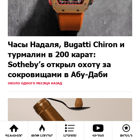
Часы Надаля, Bugatti Chiron и
турмалин в 200 карат:
Sotheby’s открыл охоту за
сокровищами в Абу-Даби
ОКОЛО ОДНОГО МЕСЯЦА НАЗАД
ԳԼԽԱՎՈՐ
ԹՈՓ ԼՈՒՐԵՐ
ԼՐԱՀՈՍ
ՎԻԴԵՈ
ԹՐԵՆԴ