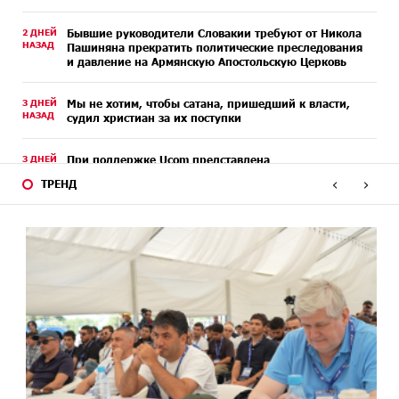
2 ДНЕЙ
Бывшие руководители Словакии требуют от Никола
НАЗАД
Пашиняна прекратить политические преследования
и давление на Армянскую Апостольскую Церковь
3 ДНЕЙ
Мы не хотим, чтобы сатана, пришедший к власти,
НАЗАД
судил христиан за их поступки
3 ДНЕЙ
При поддержке Ucom представлена
НАЗАД
образовательная игра «Запоминай животных»
‹
›
ТРЕНД
4 ДНЕЙ
Армения оказалась на грани исторической
НАЗАД
катастрофы․ Аршак Карапетян
4 ДНЕЙ
Выполняя требования агрессора, мира не достичь.
НАЗАД
Аршак Карапетян
4 ДНЕЙ
Moody’s изменило прогноз по рейтингам IDBank на
НАЗАД
позитивный
5 ДНЕЙ
IDBank представляет новую карту Mastercard World с
НАЗАД
преимуществами для путешествий и специальной